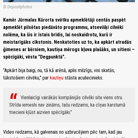
© Depositphotos
Kamēr Jūrmalas Kūrorta svētku apmeklētāji centās paspēt
apmeklēt pilsētas piedāvāto programmu, atsevišķi cilvēki
nolēma, ka šis ir īstais brīdis, lai noskaidrotu, kurš ir
meistarīgāks cīkstonis. Neskatoties uz to, ka apkārt atradās
ģimenes ar bērniem, kautiņa mērogs kļuva plašāks, un sitieni –
spēcīgāki, vēsta "Degpunktā".
"Apkārt bija baigi, nu, tā kā arēnā, aplis milzīgs, visi skatās,
tūkstošiem cilvēku," par
kautiņu
stāsta aculiecinieks.
Vienlaicīgi vairākās kompānijās cilvēki sita viens otru.
Strīda iemesls nav zināms, taču redzams, ka cīņas karstumā
triecieni kļūst aizvien spēcīgāki.
Video redzams, kā galvenais no uzbrucējiem pēc tam, kad jau