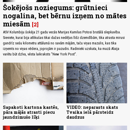
Šokējošs noziegums: grūtnieci
nogalina, bet bērnu izņem no mātes
miesām
2
ASV Kolumbiju šokēja 21 gadu vecās Marijas Kamilas Potosi brutālā slepkavība.
Sieviete, kurai bija atlikušas tikai dažas nedēļas līdz dzemdībām, tika atrasta mirusi
gandrīz sešu kilometru attālumā no savām mājām, taču viņas mazulis, kas tika
izņemts no viņas vēdera, joprojām ir pazudis. Radinieki uzskata, ka mazā Alaija
varētu būt dzīva, vēsta laikraksts "New York Post".
Sapakoti kartona kastēs,
VIDEO: neparasts skats
pāra mājās atrasti piecu
Tvaika ielā pārsteidz
jaundzimušo līķi
daudzus