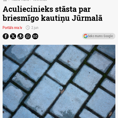
Aculiecinieks stāsta par
briesmīgo kautiņu Jūrmalā
schedule
Portāls nra.lv
2.jun
Seko mums Google