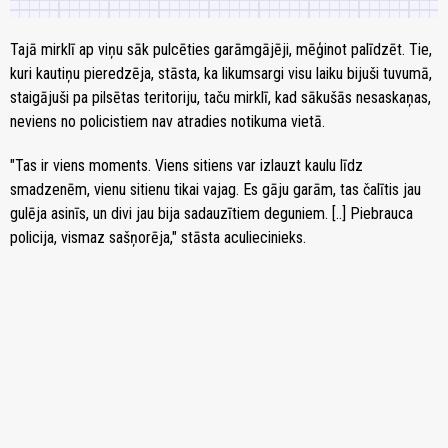
Tajā mirklī ap viņu sāk pulcēties garāmgājēji, mēģinot palīdzēt. Tie,
kuri kautiņu pieredzēja, stāsta, ka likumsargi visu laiku bijuši tuvumā,
staigājuši pa pilsētas teritoriju, taču mirklī, kad sākušās nesaskaņas,
neviens no policistiem nav atradies notikuma vietā.
"Tas ir viens moments. Viens sitiens var izlauzt kaulu līdz
smadzenēm, vienu sitienu tikai vajag. Es gāju garām, tas čalītis jau
gulēja asinīs, un divi jau bija sadauzītiem deguniem. [..] Piebrauca
policija, vismaz sašņorēja," stāsta aculiecinieks.