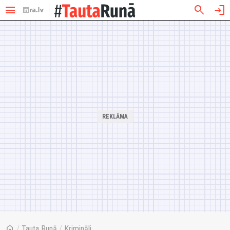
menu
search
login
home
/
Tauta Runā
/
Krimināli