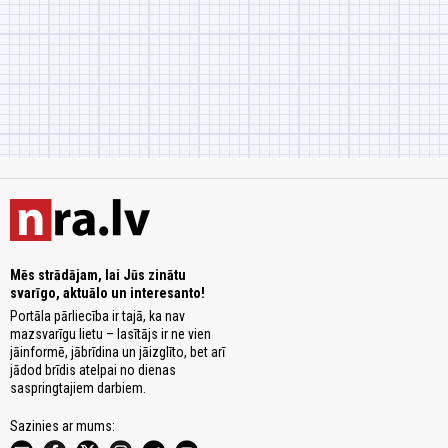
Mēs strādājam, lai Jūs zinātu
svarīgo, aktuālo un interesanto!
Portāla pārliecība ir tajā, ka nav
mazsvarīgu lietu – lasītājs ir ne vien
jāinformē, jābrīdina un jāizglīto, bet arī
jādod brīdis atelpai no dienas
saspringtajiem darbiem.
Sazinies ar mums: