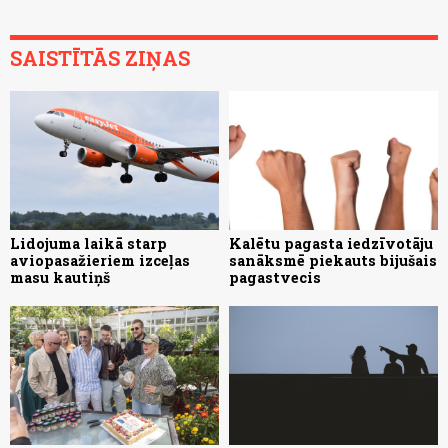
SAISTĪTĀS ZIŅAS
Lidojuma laikā starp
Kalētu pagasta iedzīvotāju
aviopasažieriem izceļas
sanāksmē piekauts bijušais
masu kautiņš
pagastvecis