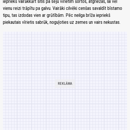
iepriekš vairākkārt sitis pa seju vīrietim šortos, atgriežas, lai vēl
vienu reizi trāpītu pa galvu. Vairāki cilvēki cenšas savaldīt bīstamo
tipu, tas izdodas vien ar grūtībām. Pēc neilga brīža iepriekš
piekautais vīrietis sabrūk, noguļoties uz zemes un vairs nekustas.