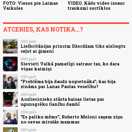
FOTO: Viesos pie Laimas
VIDEO. Kāds video izsauc
Vaikules
trauksmi soctīklos
ATCERIES, KAS NOTIKA...?
2025.gads
Lielbritānijas princim Džordžam tiks aizliegts
ceļot ar ģimeni
2024.gads
Sievieti Valkā pamatīgi satrauc tas, ko dara
viņas kaimiņi
2023.gads
"Problēma bija daudz nopietnāka"; kas bija
zināms par Lanas Paulas veselību?
2024.gads
Aculiecinieks stāsta baisas lietas par
ugunsgrēku Ganību dambī
2024.gads
"Es paliku mēms"; Roberto Meloni saņem ziņu
no savas mirušās mammas
2025.gads