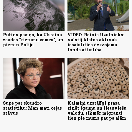
Putins paziņo, ka Ukraina
VIDEO. Reinis Uzulnieks:
zaudēs "rietumu zemes", un
valstij klātos aktīvāk
piemin Poliju
iesaistīties dzīvojamā
fonda attīstībā
Supe par skaudro
Kaimiņi uzstājīgi prasa
statistiku: Man mati ceļas
zināt igauņu un lietuviešu
stāvus
valodu, tikmēr migranti
lien pie mums pat pa alām