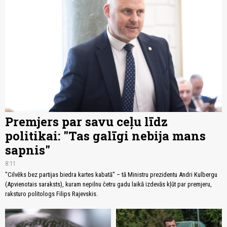
Premjers par savu ceļu līdz
politikai: "Tas galīgi nebija mans
sapnis"
8:11
"Cilvēks bez partijas biedra kartes kabatā" – tā Ministru prezidentu Andri Kulbergu
(Apvienotais saraksts), kuram nepilnu četru gadu laikā izdevās kļūt par premjeru,
raksturo politologs Filips Rajevskis.