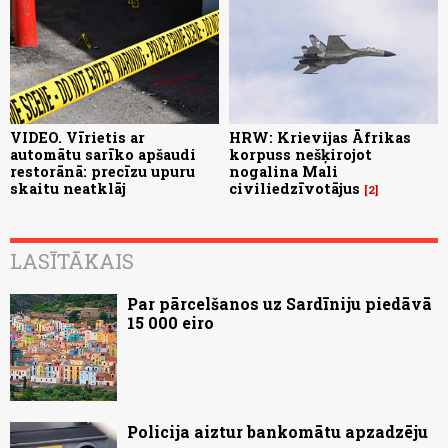
VIDEO. Vīrietis ar
HRW: Krievijas Āfrikas
automātu sarīko apšaudi
korpuss nešķirojot
restorānā: precīzu upuru
nogalina Mali
skaitu neatklāj
civiliedzīvotājus
2
LASĪTĀKAIS
Par pārcelšanos uz Sardīniju piedāvā
15 000 eiro
Policija aiztur bankomātu apzadzēju