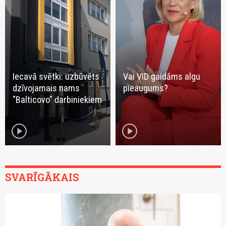
Iecavā svētki: uzbūvēts
Vai VID gaidāms algu
dzīvojamais nams
pieaugums?
"Balticovo" darbiniekiem
play_circle
play_circle
SVARĪGĀKAIS