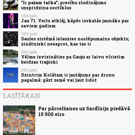
"Ir pašam tačka"; precību sludinājums
uzspridzina soctīklus
2025.gads
Jau 71. Veits atklāj, kāpēc izskatās jaunāks par
saviem gadiem
2025.gads
Saules sistēmā ielauzies noslēpumains objekts;
zinātnieki nesaprot, kas tas ir
2023.gads
Vēlme izvizināties pa Gauju ar laivu vīrietim
beidzas traģiski
2025.gads
Dzintrim Kolātam ir jautājums par dronu
pagalmā: gāzt zemē vai ļaut lidot
LASĪTĀKAIS
Par pārcelšanos uz Sardīniju piedāvā
15 000 eiro