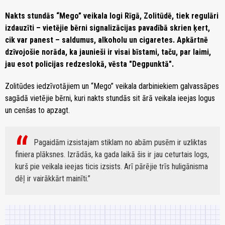
Nakts stundās “Mego” veikala logi Rīgā, Zolitūdē, tiek regulāri
izdauzīti – vietējie bērni signalizācijas pavadībā skrien ķert,
cik var panest – saldumus, alkoholu un cigaretes. Apkārtnē
dzīvojošie norāda, ka jaunieši ir visai bīstami, taču, par laimi,
jau esot policijas redzeslokā, vēsta "Degpunktā".
Zolitūdes iedzīvotājiem un “Mego” veikala darbiniekiem galvassāpes
sagādā vietējie bērni, kuri nakts stundās sit ārā veikala ieejas logus
un cenšas to apzagt.
Pagaidām izsistajam stiklam no abām pusēm ir uzliktas
finiera plāksnes. Izrādās, ka gada laikā šis ir jau ceturtais logs,
kurš pie veikala ieejas ticis izsists. Arī pārējie trīs huligānisma
dēļ ir vairākkārt mainīti.