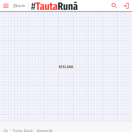
menu
search
login
home
/
Tauta Runā
/
Krimināli