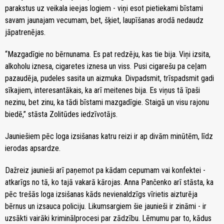
parakstus uz veikala ieejas logiem - viņi esot pietiekami bīstami
savam jaunajam vecumam, bet, šķiet, laupīšanas arodā nedaudz
jāpatrenējas.
“Mazgadīgie no bērnunama. Es pat redzēju, kas tie bija. Viņi izsita,
alkoholu iznesa, cigaretes iznesa un viss. Pusi cigarešu pa ceļam
pazaudēja, pudeles sasita un aizmuka. Divpadsmit, trīspadsmit gadi
sīkajiem, interesantākais, ka arī meitenes bija. Es viņus tā īpaši
nezinu, bet zinu, ka tādi bīstami mazgadīgie. Staigā un visu rajonu
biedē,” stāsta Zolitūdes iedzīvotājs.
Jauniešiem pēc loga izsišanas katru reizi ir ap divām minūtēm, līdz
ierodas apsardze.
Dažreiz jaunieši arī paņemot pa kādam cepumam vai konfektei -
atkarīgs no tā, ko tajā vakarā kārojas. Anna Pančenko arī stāsta, ka
pēc trešās loga izsišanas kāds nevienaldzīgs vīrietis aizturēja
bērnus un izsauca policiju. Likumsargiem šie jaunieši ir zināmi - ir
uzsākti vairāki kriminālprocesi par zādzību. Lēmumu par to, kādus