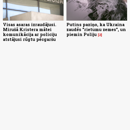
Visas asaras izraudājusi.
Putins paziņo, ka Ukraina
Mirušā Kristera mātei
zaudēs "rietumu zemes", un
komunikācija ar policiju
piemin Poliju
2
atstājusi rūgtu pēcgaršu