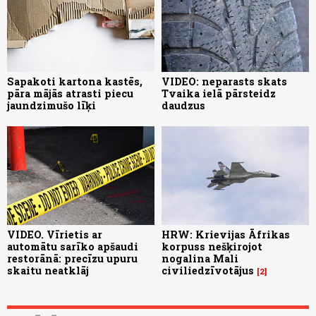
Sapakoti kartona kastēs,
VIDEO: neparasts skats
pāra mājās atrasti piecu
Tvaika ielā pārsteidz
jaundzimušo līķi
daudzus
VIDEO. Vīrietis ar
HRW: Krievijas Āfrikas
automātu sarīko apšaudi
korpuss nešķirojot
restorānā: precīzu upuru
nogalina Mali
skaitu neatklāj
civiliedzīvotājus
2