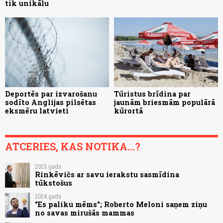
tik unikālu
Deportēs par izvarošanu
Tūristus brīdina par
sodīto Anglijas pilsētas
jaunām briesmām populārā
eksmēru latvieti
kūrortā
ATCERIES, KAS NOTIKA...?
2023.gads
Rinkēvičs ar savu ierakstu sasmīdina
tūkstošus
2024.gads
"Es paliku mēms"; Roberto Meloni saņem ziņu
no savas mirušās mammas