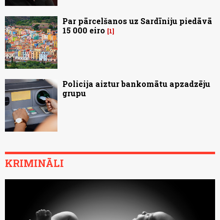
Par pārcelšanos uz Sardīniju piedāvā
15 000 eiro
1
Policija aiztur bankomātu apzadzēju
grupu
KRIMINĀLI