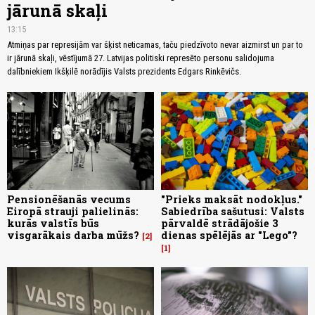
jārunā skaļi
13:15
Atmiņas par represijām var šķist neticamas, taču piedzīvoto nevar aizmirst un par to
ir jārunā skaļi, vēstījumā 27. Latvijas politiski represēto personu salidojuma
dalībniekiem Ikšķilē norādījis Valsts prezidents Edgars Rinkēvičs.
Pensionēšanās vecums
"Prieks maksāt nodokļus."
Eiropā strauji palielinās:
Sabiedrība sašutusi: Valsts
kurās valstīs būs
pārvaldē strādājošie 3
visgarākais darba mūžs?
dienas spēlējās ar "Lego"?
2
1