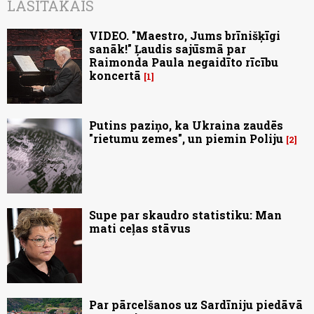
LASĪTĀKAIS
VIDEO. "Maestro, Jums brīnišķīgi
sanāk!" Ļaudis sajūsmā par
Raimonda Paula negaidīto rīcību
koncertā
1
Putins paziņo, ka Ukraina zaudēs
"rietumu zemes", un piemin Poliju
2
Supe par skaudro statistiku: Man
mati ceļas stāvus
Par pārcelšanos uz Sardīniju piedāvā