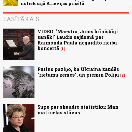
notiek šajā Krievijas pilsētā
LASĪTĀKAIS
VIDEO. "Maestro, Jums brīnišķīgi
sanāk!" Ļaudis sajūsmā par
Raimonda Paula negaidīto rīcību
koncertā
1
Putins paziņo, ka Ukraina zaudēs
"rietumu zemes", un piemin Poliju
2
Supe par skaudro statistiku: Man
mati ceļas stāvus