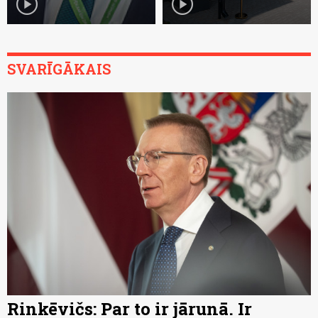
play_circle
play_circle
SVARĪGĀKAIS
Rinkēvičs: Par to ir jārunā. Ir