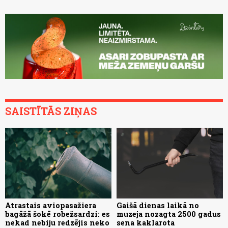
SAISTĪTĀS ZIŅAS
Atrastais aviopasažiera
Gaišā dienas laikā no
bagāžā šokē robežsardzi: es
muzeja nozagta 2500 gadus
nekad nebiju redzējis neko
sena kaklarota