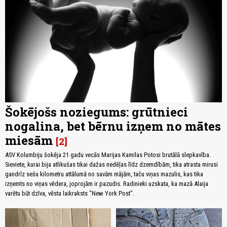
Šokējošs noziegums: grūtnieci
nogalina, bet bērnu izņem no mātes
miesām
2
ASV Kolumbiju šokēja 21 gadu vecās Marijas Kamilas Potosi brutālā slepkavība.
Sieviete, kurai bija atlikušas tikai dažas nedēļas līdz dzemdībām, tika atrasta mirusi
gandrīz sešu kilometru attālumā no savām mājām, taču viņas mazulis, kas tika
izņemts no viņas vēdera, joprojām ir pazudis. Radinieki uzskata, ka mazā Alaija
varētu būt dzīva, vēsta laikraksts "New York Post".