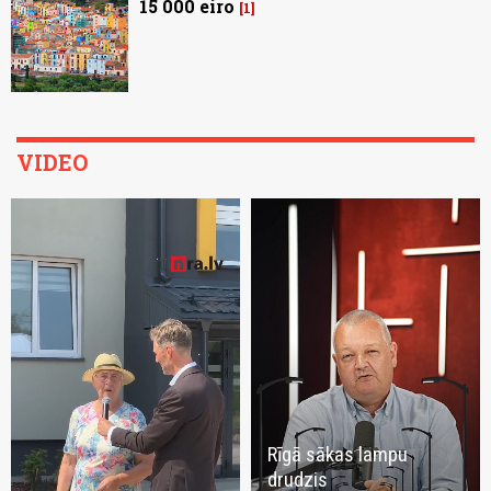
15 000 eiro
1
VIDEO
Rīgā sākas lampu
drudzis