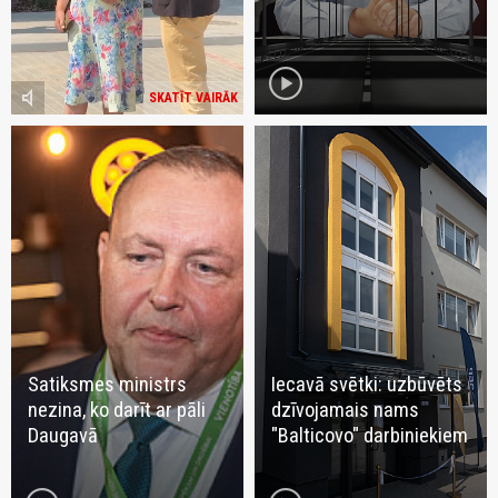
play_circle
volume_mute
SKATĪT VAIRĀK
Satiksmes ministrs
Iecavā svētki: uzbūvēts
nezina, ko darīt ar pāli
dzīvojamais nams
Daugavā
"Balticovo" darbiniekiem