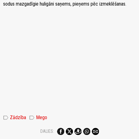
sodus mazgadīgie huligāni saņems, pieņems pēc izmeklēšanas.
label
label
Zādzība
Mego
DALIES: