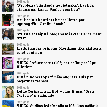
2023.gads
"Problēma bija daudz nopietnāka"; kas bija
zināms par Lanas Paulas veselību?
2024.gads
Aculiecinieks stāsta baisas lietas par
ugunsgrēku Ganību dambī
2025.gads
Stiliste atklāj: kā Megana Mārkla izjauca manu
dzīvi
2025.gads
Lielbritānijas princim Džordžam tiks aizliegts
ceļot ar ģimeni
2024.gads
VIDEO. Influencere atklāj patiesību par lūpu
filleriem
2023.gads
Divām horoskopa zīmēm augusts kļūs par
bagātības mēnesi
2023.gads
Lelde Ceriņa mirdz Holivudas filmas "Gran
Turismo" pirmizrādē
2024.gads
VIDEO. Sudžas iedzīvotājs atklāj, kas pašlaik