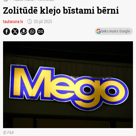
Zolitūdē klejo bīstami bērni
schedule
tautaruna.lv
20.jūl 2025
Seko mums Google
© F64