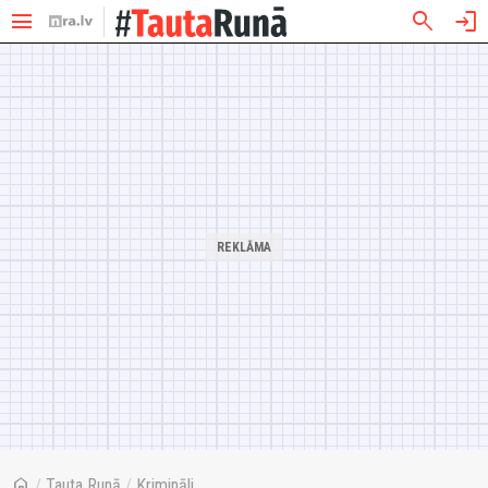
menu
search
login
home
/
Tauta Runā
/
Krimināli