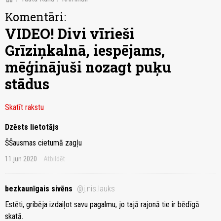
Komentāri:
VIDEO! Divi vīrieši
Grīziņkalnā, iespējams,
mēģinājuši nozagt puķu
stādus
Skatīt rakstu
Dzēsts lietotājs
ŠŠausmas cietumā zagļu
11.jun 2020
Atbildēt
bezkaunīgais sivēns
@j.nis.lauks
Estēti, gribēja izdaiļot savu pagalmu, jo tajā rajonā tie ir bēdīgā
skatā.