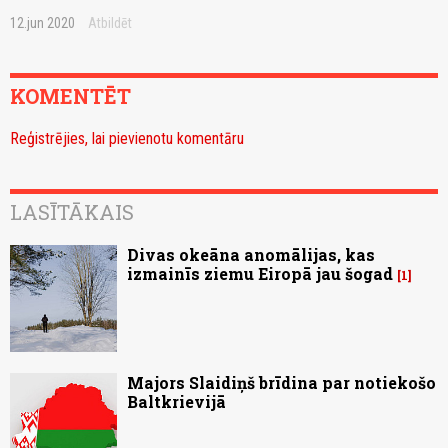
12.jun 2020
Atbildēt
KOMENTĒT
Reģistrējies, lai pievienotu komentāru
LASĪTĀKAIS
Divas okeāna anomālijas, kas
izmainīs ziemu Eiropā jau šogad
1
Majors Slaidiņš brīdina par notiekošo
Baltkrievijā