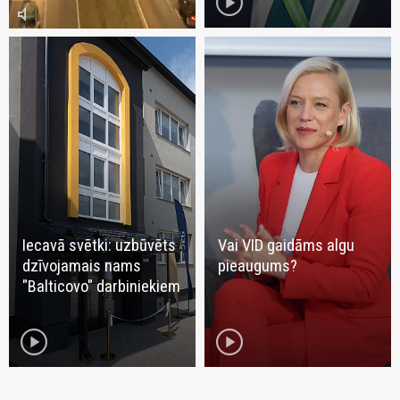
play_circle
volume_mute
Iecavā svētki: uzbūvēts
Vai VID gaidāms algu
dzīvojamais nams
pieaugums?
"Balticovo" darbiniekiem
play_circle
play_circle