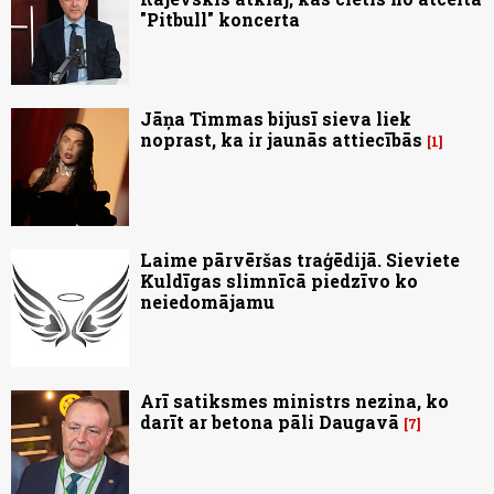
"Pitbull" koncerta
Jāņa Timmas bijusī sieva liek
noprast, ka ir jaunās attiecībās
1
Laime pārvēršas traģēdijā. Sieviete
Kuldīgas slimnīcā piedzīvo ko
neiedomājamu
Arī satiksmes ministrs nezina, ko
darīt ar betona pāli Daugavā
7