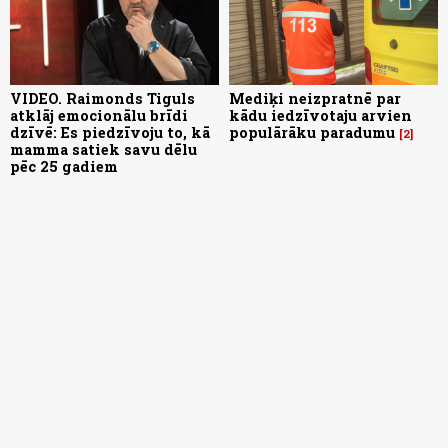
VIDEO. Raimonds Tiguls
Mediķi neizpratnē par
atklāj emocionālu brīdi
kādu iedzīvotaju arvien
dzīvē: Es piedzīvoju to, kā
populārāku paradumu
2
mamma satiek savu dēlu
pēc 25 gadiem