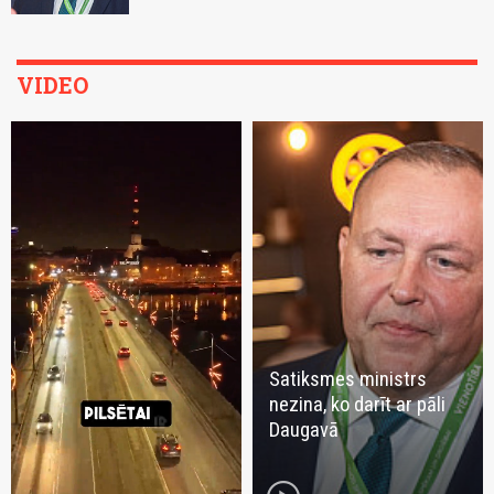
VIDEO
Satiksmes ministrs
nezina, ko darīt ar pāli
Daugavā