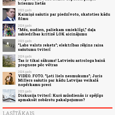
briesmu lietās
2023.gads
Kaimiņš sašutis par piedzīvoto, skatoties kādu
filmu
2024.gads
"Mēs, nudien, paliekam smieklīgi," daļa
sabiedrības kritizē LOK aicinājumu
2023.gads
"Labs valsts rekets"; elektrības rēķins raisa
sašutumu tviterī
2024.gads
Tas ir tikai sākums! Latviešu astrologa baisā
prognoze pēc vētras
2024.gads
VIDEO. FOTO. "Ļoti liels nesmukums"; Juris
Millers sašutis par kādu Latvijas veikalā
nopērkamu preci
2023.gads
Diskusija tviterī: Kurš mūsdienās ir spējīgs
apmaksāt zobārstu pakalpojumus?
LASĪTĀKAIS