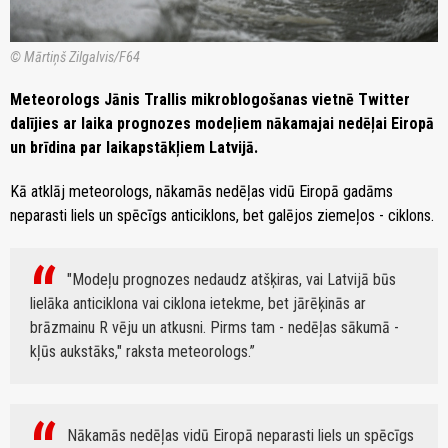
© Mārtiņš Zilgalvis/F64
Meteorologs Jānis Trallis mikroblogošanas vietnē Twitter
dalījies ar laika prognozes modeļiem nākamajai nedēļai Eiropā
un brīdina par laikapstākļiem Latvijā.
Kā atklāj meteorologs, nākamās nedēļas vidū Eiropā gadāms
neparasti liels un spēcīgs anticiklons, bet galējos ziemeļos - ciklons.
"Modeļu prognozes nedaudz atšķiras, vai Latvijā būs
lielāka anticiklona vai ciklona ietekme, bet jārēķinās ar
brāzmainu R vēju un atkusni. Pirms tam - nedēļas sākumā -
kļūs aukstāks," raksta meteorologs.
Nākamās nedēļas vidū Eiropā neparasti liels un spēcīgs