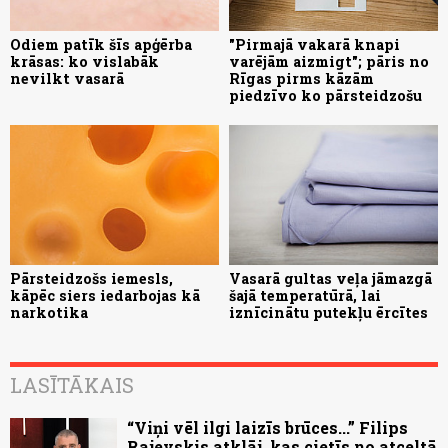
Odiem patīk šīs apģērba
"Pirmajā vakarā knapi
krāsas: ko vislabāk
varējām aizmigt"; pāris no
nevilkt vasarā
Rīgas pirms kāzām
piedzīvo ko pārsteidzošu
Pārsteidzošs iemesls,
Vasarā gultas veļa jāmazgā
kāpēc siers iedarbojas kā
šajā temperatūrā, lai
narkotika
iznīcinātu putekļu ērcītes
LASĪTĀKAIS
“Viņi vēl ilgi laizīs brūces...” Filips
Rajevskis atklāj, kas cietīs no atceltā