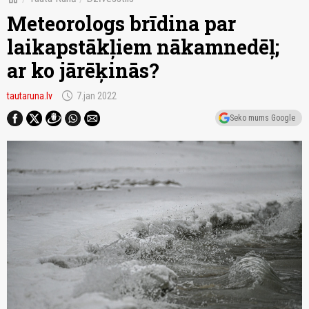
Meteorologs brīdina par
laikapstākļiem nākamnedēļ;
ar ko jārēķinās?
schedule
tautaruna.lv
7.jan 2022
Seko mums Google