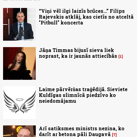
“Viņi vēl ilgi laizīs brūces...” Filips
Rajevskis atklāj, kas cietīs no atceltā
"Pitbull" koncerta
Jāņa Timmas bijusī sieva liek
noprast, ka ir jaunās attiecībās
1
Laime pārvēršas traģēdijā. Sieviete
Kuldīgas slimnīcā piedzīvo ko
neiedomājamu
Arī satiksmes ministrs nezina, ko
darīt ar betona pāli Daugavā
7