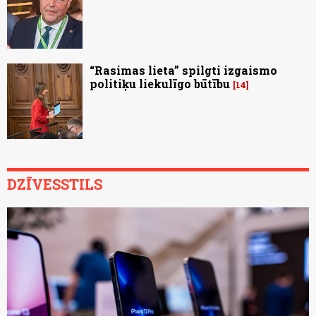
“Rasimas lieta” spilgti izgaismo
politiķu liekulīgo būtību
14
DZĪVESSTILS