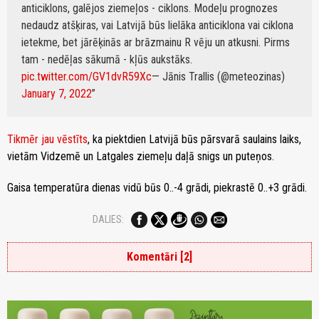
anticiklons, galējos ziemeļos - ciklons. Modeļu prognozes
nedaudz atšķiras, vai Latvijā būs lielāka anticiklona vai ciklona
ietekme, bet jārēķinās ar brāzmainu R vēju un atkusni. Pirms
tam - nedēļas sākumā - kļūs aukstāks.
pic.twitter.com/GV1dvR59Xc
— Jānis Trallis (@meteozinas)
January 7, 2022
Tikmēr jau vēstīts
, ka piektdien Latvijā būs pārsvarā saulains laiks,
vietām Vidzemē un Latgales ziemeļu daļā snigs un puteņos.
Gaisa temperatūra dienas vidū būs 0..-4 grādi, piekrastē 0..+3 grādi.
DALIES:
Komentāri [2]