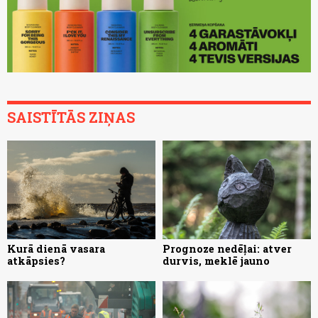
SAISTĪTĀS ZIŅAS
Kurā dienā vasara
Prognoze nedēļai: atver
atkāpsies?
durvis, meklē jauno