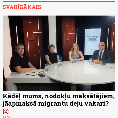
SVARĪGĀKAIS
Kādēļ mums, nodokļu maksātājiem,
jāapmaksā migrantu deju vakari?
2
15:05