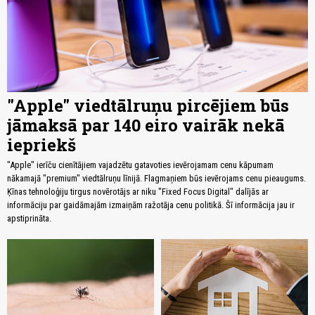
"Apple" viedtālruņu pircējiem būs
jāmaksā par 140 eiro vairāk nekā
iepriekš
"Apple" ierīču cienītājiem vajadzētu gatavoties ievērojamam cenu kāpumam
nākamajā "premium" viedtālruņu līnijā. Flagmaņiem būs ievērojams cenu pieaugums.
Ķīnas tehnoloģiju tirgus novērotājs ar niku "Fixed Focus Digital" dalījās ar
informāciju par gaidāmajām izmaiņām ražotāja cenu politikā. Šī informācija jau ir
apstiprināta.