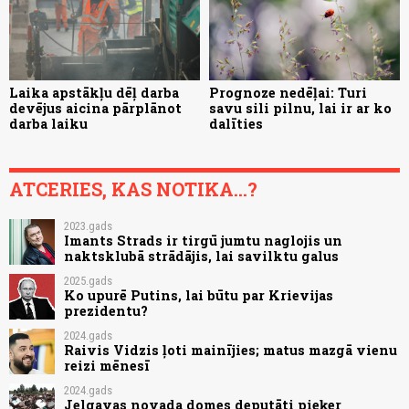
Laika apstākļu dēļ darba
Prognoze nedēļai: Turi
devējus aicina pārplānot
savu sili pilnu, lai ir ar ko
darba laiku
dalīties
ATCERIES, KAS NOTIKA...?
2023.gads
Imants Strads ir tirgū jumtu naglojis un
naktsklubā strādājis, lai savilktu galus
2025.gads
Ko upurē Putins, lai būtu par Krievijas
prezidentu?
2024.gads
Raivis Vidzis ļoti mainījies; matus mazgā vienu
reizi mēnesī
2024.gads
Jelgavas novada domes deputāti pieķer