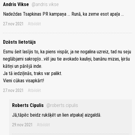
Andris Vikse
@andris.vikse
Nadeždas Tsapkinas PR kampaņa ... Runā, ka zeme esot apaļa ...
27.nov 2021
Atbildēt
Dzēsts lietotājs
Esmu šeit lasījis to, ka piens vispār, ja ne nogalina uzreiz, tad nu seju
neglābjami sakropļo...vēl jau tie avokado kauliņi, banānu mizas, ķiršu
kātiņi un pārējā inde.
Ja tā iedziļinās, traks var palikt.
Vieni cūkas visapkārt!
27.nov 2021
Atbildēt
Roberts Cipulis
@roberts.cipulis
Jā,tāpēc beidz rukšķēt un lien atpakaļ aizgaldā.
29.nov 2021
Atbildēt