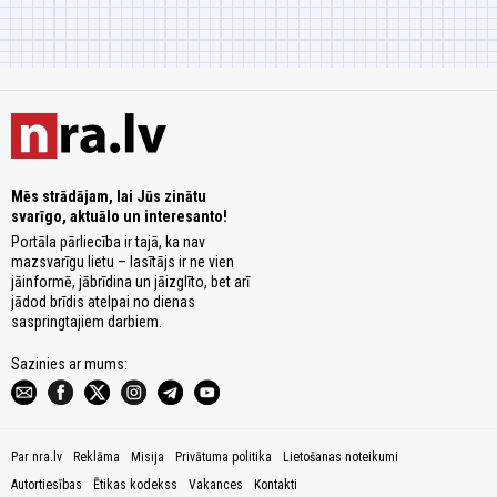
Mēs strādājam, lai Jūs zinātu
svarīgo, aktuālo un interesanto!
Portāla pārliecība ir tajā, ka nav
mazsvarīgu lietu – lasītājs ir ne vien
jāinformē, jābrīdina un jāizglīto, bet arī
jādod brīdis atelpai no dienas
saspringtajiem darbiem.
Sazinies ar mums:
Par nra.lv
Reklāma
Misija
Privātuma politika
Lietošanas noteikumi
Autortiesības
Ētikas kodekss
Vakances
Kontakti