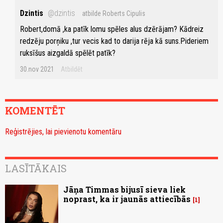
Dzintis
@dzintis
atbilde Roberts Cipulis
Robert,domā ,ka patīk lomu spēles alus dzērājam? Kādreiz
redzēju porņiku ,tur vecis kad to darija rēja kā suns.Pideriem
ruksīšus aizgaldā spēlēt patīk?
30.nov 2021
Atbildēt
KOMENTĒT
Reģistrējies, lai pievienotu komentāru
LASĪTĀKAIS
Jāņa Timmas bijusī sieva liek
noprast, ka ir jaunās attiecībās
1