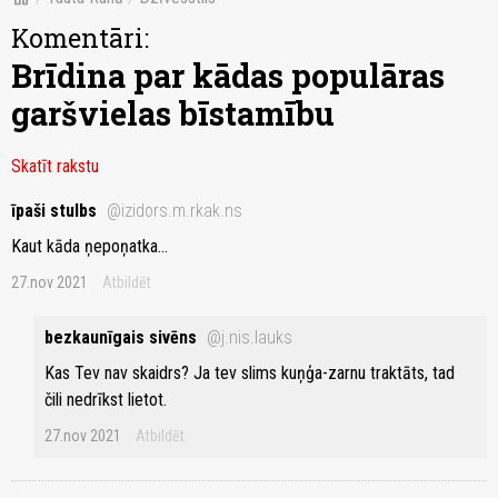
Komentāri:
Brīdina par kādas populāras
garšvielas bīstamību
Skatīt rakstu
īpaši stulbs
@izidors.m.rkak.ns
Kaut kāda ņepoņatka...
27.nov 2021
Atbildēt
bezkaunīgais sivēns
@j.nis.lauks
Kas Tev nav skaidrs? Ja tev slims kuņģa-zarnu traktāts, tad
čili nedrīkst lietot.
27.nov 2021
Atbildēt