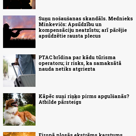
Suņu nošaušanas skandāls. Mednieks
Minkevičs: Apsūdzību un
kompensāciju neatzīstu; arī pārējie
apsūdzētie rausta plecus
PTAC brīdina par kādu tūrisma
operatoru; ir risks, ka samaksātā
nauda netiks atgriezta
Kāpēc suņi riņķo pirms apgulšanās?
Atbilde pārsteigs
Eiropā plosās ekstrēms karstums