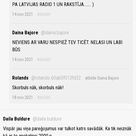
PA LATVIJAS RADIO 1 UN RAKSTĪJA........ )
14.nov 2021
Atbildēt
Daina Bajore
@daina.bajore
NEVIENS AR VARU NESPIEŽ TEV TICĒT. NELASI UN LABI
BŪS
14.nov 2021
Atbildēt
Rolands
@rolands.60ab5f013fd32
atbilde Daina Bajore
Skorbuls nāk, skorbuls nāk!
18.nov 2021
Atbildēt
Daila Buldure
@daila.buldure
Vispār jau viņa pareģojumus var tulkot katrs savādāk. Ka tik neiznāk
kā ar to apokalipsi 2000.g.