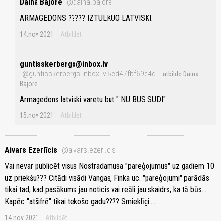
Daina Bajore
@daina.bajore
ARMAGEDONS ????? IZTULKUO LATVISKI.
14.nov 2021
Atbildēt
guntisskerbergs@inbox.lv
@guntisskerbergs.inbox.lv.5cd47fbf69c4d
atbilde Daina
Bajore
Armagedons latviski varetu but " NU BUS SUDI"
15.nov 2021
Atbildēt
Aivars Ezerlīcis
@aivars.ezerl.cis
Vai nevar publicēt visus Nostradamusa "pareģojumus" uz gadiem 10
uz priekšu??? Citādi visādi Vangas, Finka uc. "pareģojumi" parādās
tikai tad, kad pasākums jau noticis vai reāli jau skaidrs, ka tā būs...
Kapēc "atšifrē" tikai tekošo gadu???? Smieklīgi....
14.nov 2021
Atbildēt