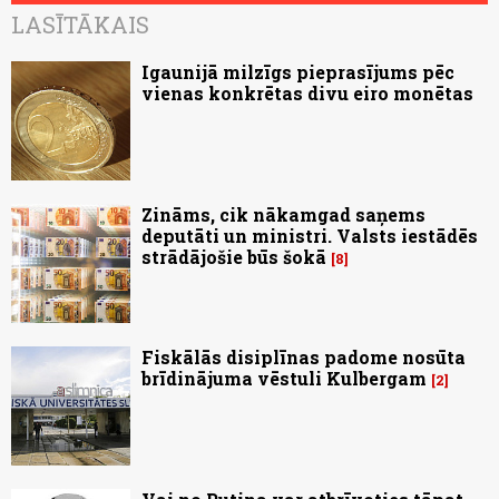
LASĪTĀKAIS
Igaunijā milzīgs pieprasījums pēc
vienas konkrētas divu eiro monētas
Zināms, cik nākamgad saņems
deputāti un ministri. Valsts iestādēs
strādājošie būs šokā
8
Fiskālās disiplīnas padome nosūta
brīdinājuma vēstuli Kulbergam
2