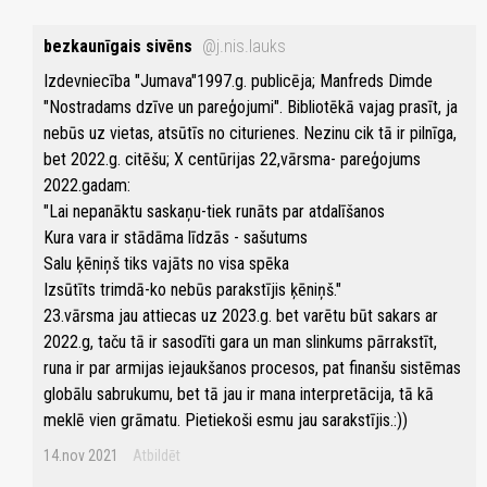
bezkaunīgais sivēns
@j.nis.lauks
Izdevniecība "Jumava"1997.g. publicēja; Manfreds Dimde
"Nostradams dzīve un pareģojumi". Bibliotēkā vajag prasīt, ja
nebūs uz vietas, atsūtīs no citurienes. Nezinu cik tā ir pilnīga,
bet 2022.g. citēšu; X centūrijas 22,vārsma- pareģojums
2022.gadam:
"Lai nepanāktu saskaņu-tiek runāts par atdalīšanos
Kura vara ir stādāma līdzās - sašutums
Salu ķēniņš tiks vajāts no visa spēka
Izsūtīts trimdā-ko nebūs parakstījis ķēniņš."
23.vārsma jau attiecas uz 2023.g. bet varētu būt sakars ar
2022.g, taču tā ir sasodīti gara un man slinkums pārrakstīt,
runa ir par armijas iejaukšanos procesos, pat finanšu sistēmas
globālu sabrukumu, bet tā jau ir mana interpretācija, tā kā
meklē vien grāmatu. Pietiekoši esmu jau sarakstījis.:))
14.nov 2021
Atbildēt