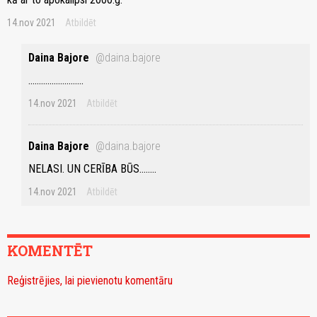
14.nov 2021
Atbildēt
Daina Bajore
@daina.bajore
..........................
14.nov 2021
Atbildēt
Daina Bajore
@daina.bajore
NELASI. UN CERĪBA BŪS........
14.nov 2021
Atbildēt
KOMENTĒT
Reģistrējies, lai pievienotu komentāru