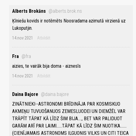
Alberts Brokāns
@alberts.brok.ns
Ķīniešu kovids ir notēmēts Noosradama azimutā virzienā uz
Lukoputjin.
14.nov 2021
Atbildēt
Fra
@fra
aizies, te vairāk bija doma - aiznesīs
14.nov 2021
Atbildēt
Daina Bajore
@daina.bajore
ZINĀTNIEKI--ASTRONOMI BRĪDINĀJA PAR KOSMISKUO
AKMEŅU TUVUOŠANUOS ZEMESLUODEI UN DIEMŽĒL VAR
TRĀPĪT TĀPAT KĀ LĪDZ ŠIM BIJA...., BET VAR PALIDUOT
GARĀM ARĪ PAR LAIMI......TĀPAT KĀ LĪDZ ŠIM NUOTIKA.......
(CIENĪJAMAIS ASTRONOMS ILGUONIS VILKS UN CITI TEICA