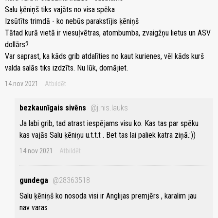
Salu ķēniņš tiks vajāts no visa spēka
Izsūtīts trimdā - ko nebūs parakstījis ķēniņš
Tātad kurā vietā ir viesuļvētras, atombumba, zvaigžņu lietus un ASV
dollārs?
Var saprast, ka kāds grib atdalīties no kaut kurienes, vēl kāds kurš
valda salās tiks izdzīts. Nu lūk, domājiet.
14.nov 2021
Atbildēt
bezkaunīgais sivēns
@j.nis.lauks
Ja labi grib, tad atrast iespējams visu ko. Kas tas par spēku
kas vajās Salu ķēniņu u.t.t.t . Bet tas lai paliek katra ziņā.:))
14.nov 2021
Atbildēt
gundega
@28363518
Salu ķēniņš ko nosoda visi ir Anglijas premjērs , karalim jau
nav varas