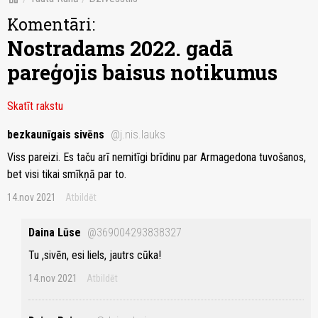
Komentāri:
Nostradams 2022. gadā
pareģojis baisus notikumus
Skatīt rakstu
bezkaunīgais sivēns
@j.nis.lauks
Viss pareizi. Es taču arī nemitīgi brīdinu par Armagedona tuvošanos,
bet visi tikai smīkņā par to.
14.nov 2021
Atbildēt
Daina Lūse
@369004293838327
Tu ,sivēn, esi liels, jautrs cūka!
14.nov 2021
Atbildēt