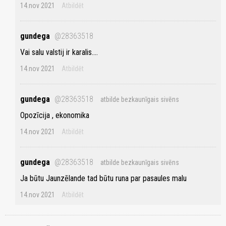
14.nov 2021
Atbildēt
gundega
@28363518
Vai salu valstij ir karalis....
14.nov 2021
Atbildēt
gundega
@28363518
atbilde bezkaunīgais sivēns
Opozīcija , ekonomika
14.nov 2021
Atbildēt
gundega
@28363518
atbilde bezkaunīgais sivēns
Ja būtu Jaunzēlande tad būtu runa par pasaules malu
14.nov 2021
Atbildēt