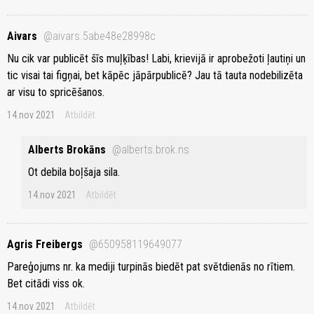
Aivars
@aivars.5abe48e28998c
Nu cik var publicēt šīs muļķības! Labi, krievijā ir aprobežoti ļautiņi un
tic visai tai figņai, bet kāpēc jāpārpublicē? Jau tā tauta nodebilizēta
ar visu to spricēšanos.
14.nov 2021
Atbildēt
Alberts Brokāns
@alberts.brok.ns
Ot debila boļšaja sila.
14.nov 2021
Atbildēt
Agris Freibergs
@650958119649077
Pareģojums nr. ka mediji turpinās biedēt pat svētdienās no rītiem.
Bet citādi viss ok.
14.nov 2021
Atbildēt