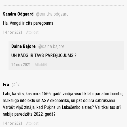
Sandra Odgaard
@sandra.odgaard
Ha, Vangai ir cits paregoums
14.nov 2021
Atbildēt
Daina Bajore
@daina.bajore
UN KĀDS IR TAVS PAREĢUOJUMS ?
14.nov 2021
Atbildēt
Fra
@fra
Labi, ka vīrs, kas mira 1566. gadā zināja visu tik labi par atombumbu,
mākslīgo intelektu un ASV ekonomiku, un pat dolāra sabrukšanu.
Varbūt viņš zināja, kad Puķins un Lukašenko aizies? Vai tikai tas arī
nebija paredzēts 2022. gadā?
14.nov 2021
Atbildēt