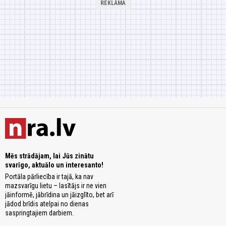
Mēs strādājam, lai Jūs zinātu
svarīgo, aktuālo un interesanto!
Portāla pārliecība ir tajā, ka nav
mazsvarīgu lietu – lasītājs ir ne vien
jāinformē, jābrīdina un jāizglīto, bet arī
jādod brīdis atelpai no dienas
saspringtajiem darbiem.