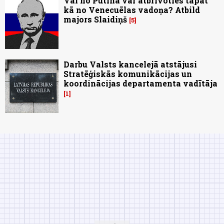
Vai no Putina var atbrīvoties tāpat
kā no Venecuēlas vadoņa? Atbild
majors Slaidiņš
5
Darbu Valsts kancelejā atstājusi
Stratēģiskās komunikācijas un
koordinācijas departamenta vadītāja
1