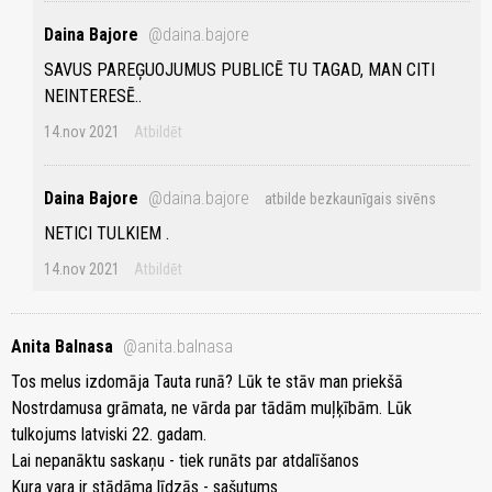
Daina Bajore
@daina.bajore
SAVUS PAREĢUOJUMUS PUBLICĒ TU TAGAD, MAN CITI
NEINTERESĒ..
14.nov 2021
Atbildēt
Daina Bajore
@daina.bajore
atbilde bezkaunīgais sivēns
NETICI TULKIEM .
14.nov 2021
Atbildēt
Anita Balnasa
@anita.balnasa
Tos melus izdomāja Tauta runā? Lūk te stāv man priekšā
Nostrdamusa grāmata, ne vārda par tādām muļķībām. Lūk
tulkojums latviski 22. gadam.
Lai nepanāktu saskaņu - tiek runāts par atdalīšanos
Kura vara ir stādāma līdzās - sašutums