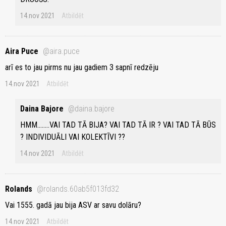
14.nov 2021
Atbildēt
Aira Puce
@aira.puce
arī es to jau pirms nu jau gadiem 3 sapnī redzēju
14.nov 2021
Atbildēt
Daina Bajore
@daina.bajore
HMM........VAI TAD TĀ BIJA? VAI TAD TĀ IR ? VAI TAD TĀ BŪS
? INDIVIDUĀLI VAI KOLEKTĪVI ??
14.nov 2021
Atbildēt
Rolands
@rolands.60ab5f013fd32
Vai 1555. gadā jau bija ASV ar savu dolāru?
14.nov 2021
Atbildēt