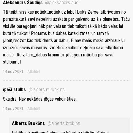
Aleksandrs Šaudiņš
@aleksandrs.audi
Tā teikt..viss kas notiek...notiek uz labu! Laiks Zemei atbrivoties no
parazita,kurš sevi nepelniti uzskata par galveno uz šis planetas.. Taču
visi šie pareģojumi nāk par velu un tiek tulkoti tā,kā kāds velas lai
butu tā tulkoti! Protams bus dabas kataklizmas..un tam tā
jābut,redzot kas tiek darits ar dabu.. E..nav mans mežs..aizbraukšu
izgāzišu savus musorus..izmetišu kautkur ceļmalā savu atkritumu
maisu.. Reiz tam,,,dabas kronim,,ir jāsaņem māciba par savu
stulbumu!
14.nov 2021
Atbildēt
īpaši stulbs
@izidors.m.rkak.ns
Skaidrs. Nav nekādas jēgas vakcinēties.
14.nov 2021
Atbildēt
Alberts Brokāns
@alberts.brok.ns
Labāk vakcinēties šodien, ne kā iet uz bērēm rītdien.