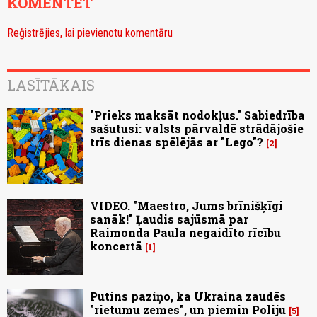
KOMENTĒT
Reģistrējies, lai pievienotu komentāru
LASĪTĀKAIS
"Prieks maksāt nodokļus." Sabiedrība
sašutusi: valsts pārvaldē strādājošie
trīs dienas spēlējās ar "Lego"?
2
VIDEO. "Maestro, Jums brīnišķīgi
sanāk!" Ļaudis sajūsmā par
Raimonda Paula negaidīto rīcību
koncertā
1
Putins paziņo, ka Ukraina zaudēs
"rietumu zemes", un piemin Poliju
5