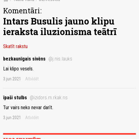
Komentāri:
Intars Busulis jauno klipu
ieraksta iluzionisma teātrī
Skatīt rakstu
bezkaunīgais sivēns
@j.nis.lauks
Lai klipo vesels.
3.jun 2021
Atbildēt
īpaši stulbs
@izidors.m.rkak.ns
Tur vairs neko nevar darīt.
3.jun 2021
Atbildēt