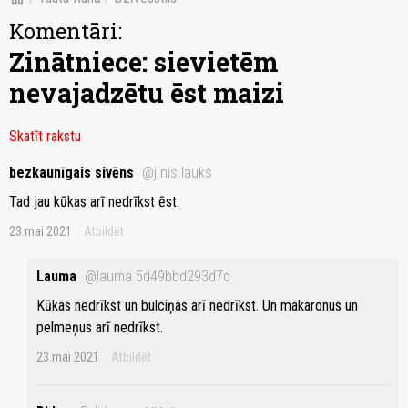
Komentāri:
Zinātniece: sievietēm
nevajadzētu ēst maizi
Skatīt rakstu
bezkaunīgais sivēns
@j.nis.lauks
Tad jau kūkas arī nedrīkst ēst.
23.mai 2021
Atbildēt
Lauma
@lauma.5d49bbd293d7c
Kūkas nedrīkst un bulciņas arī nedrīkst. Un makaronus un
pelmeņus arī nedrīkst.
23.mai 2021
Atbildēt