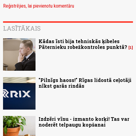
Reģistrējies, lai pievienotu komentāru
LASĪTĀKAIS
Kādas īsti bija tehniskās ķibeles
Pāternieku robežkontroles punktā?
1
"Pilnīgs haoss!" Rīgas lidostā ceļotāji
nīkst garās rindās
Izdzēri vīnu - izmanto korķi! Tas var
noderēt telpaugu kopšanai