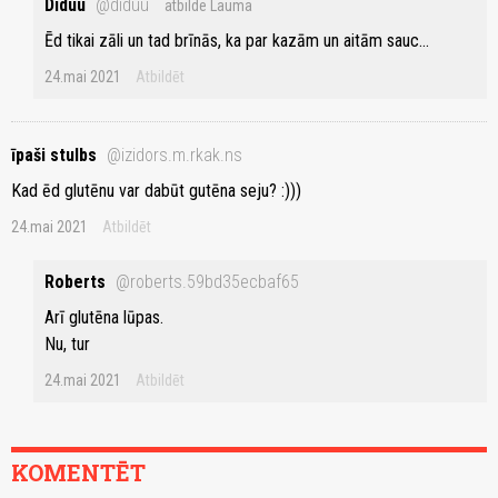
Diduu
@diduu
atbilde Lauma
Ēd tikai zāli un tad brīnās, ka par kazām un aitām sauc...
24.mai 2021
Atbildēt
īpaši stulbs
@izidors.m.rkak.ns
Kad ēd glutēnu var dabūt gutēna seju? :)))
24.mai 2021
Atbildēt
Roberts
@roberts.59bd35ecbaf65
Arī glutēna lūpas.
Nu, tur
24.mai 2021
Atbildēt
KOMENTĒT