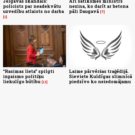
Jelgavas skandāls:
Arī satiksmes ministrs
policists par neadekvātu
nezina, ko darīt ar betona
uzvedību atlaists no darba
pāli Daugavā
7
1
“Rasimas lieta” spilgti
Laime pārvēršas traģēdijā.
izgaismo politiķu
Sieviete Kuldīgas slimnīcā
liekulīgo būtību
piedzīvo ko neiedomājamu
11