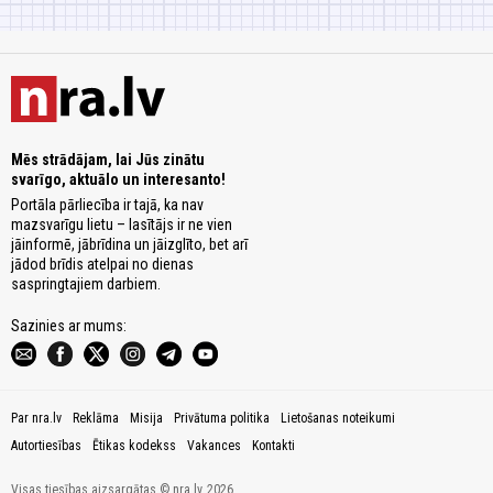
Mēs strādājam, lai Jūs zinātu
svarīgo, aktuālo un interesanto!
Portāla pārliecība ir tajā, ka nav
mazsvarīgu lietu – lasītājs ir ne vien
jāinformē, jābrīdina un jāizglīto, bet arī
jādod brīdis atelpai no dienas
saspringtajiem darbiem.
Sazinies ar mums:
Par nra.lv
Reklāma
Misija
Privātuma politika
Lietošanas noteikumi
Autortiesības
Ētikas kodekss
Vakances
Kontakti
Visas tiesības aizsargātas © nra.lv, 2026