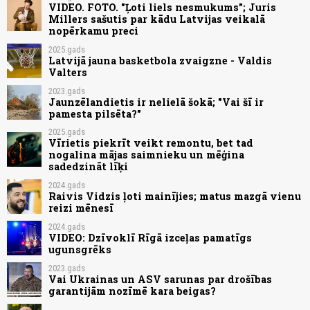
VIDEO. FOTO. "Ļoti liels nesmukums"; Juris
Millers sašutis par kādu Latvijas veikalā
nopērkamu preci
2025.gads
Latvijā jauna basketbola zvaigzne - Valdis
Valters
2023.gads
Jaunzēlandietis ir nelielā šokā; "Vai šī ir
pamesta pilsēta?"
2025.gads
Vīrietis piekrīt veikt remontu, bet tad
nogalina mājas saimnieku un mēģina
sadedzināt līķi
2024.gads
Raivis Vidzis ļoti mainījies; matus mazgā vienu
reizi mēnesī
2024.gads
VIDEO: Dzīvoklī Rīgā izceļas pamatīgs
ugunsgrēks
2023.gads
Vai Ukrainas un ASV sarunas par drošības
garantijām nozīmē kara beigas?