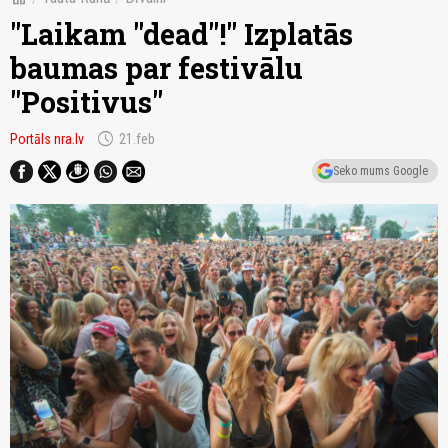
"Laikam "dead"!" Izplatās
baumas par festivālu
"Positivus"
schedule
Portāls nra.lv
21.feb
Seko mums Google