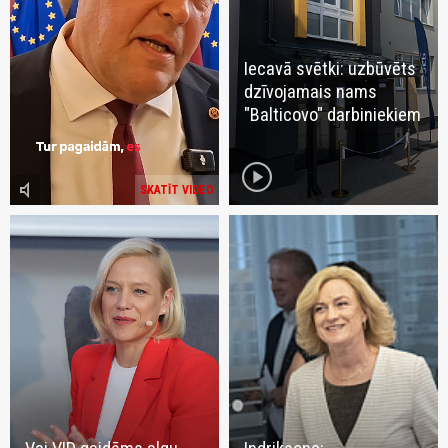
Iecavā svētki: uzbūvēts
dzīvojamais nams
"Balticovo" darbiniekiem
play_circle
volume_mute
SKATĪT VIDEO