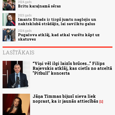
2024.gads
Britu karaļnamā sēras
2023.gads
Imants Strads ir tirgū jumtu naglojis un
naktsklubā strādājis, lai savilktu galus
2024.gads
Pugačova atklāj, kad atkal varētu kāpt uz
skatuves
LASĪTĀKAIS
“Viņi vēl ilgi laizīs brūces...” Filips
Rajevskis atklāj, kas cietīs no atceltā
"Pitbull" koncerta
Jāņa Timmas bijusī sieva liek
noprast, ka ir jaunās attiecībās
1