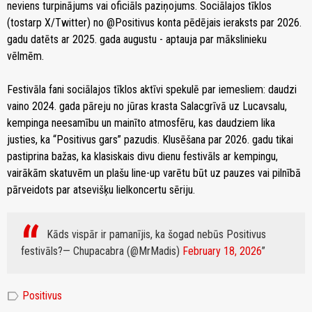
neviens turpinājums vai oficiāls paziņojums. Sociālajos tīklos
(tostarp X/Twitter) no @Positivus konta pēdējais ieraksts par 2026.
gadu datēts ar 2025. gada augustu - aptauja par mākslinieku
vēlmēm.
Festivāla fani sociālajos tīklos aktīvi spekulē par iemesliem: daudzi
vaino 2024. gada pāreju no jūras krasta Salacgrīvā uz Lucavsalu,
kempinga neesamību un mainīto atmosfēru, kas daudziem lika
justies, ka “Positivus gars” pazudis. Klusēšana par 2026. gadu tikai
pastiprina bažas, ka klasiskais divu dienu festivāls ar kempingu,
vairākām skatuvēm un plašu line-up varētu būt uz pauzes vai pilnībā
pārveidots par atsevišķu lielkoncertu sēriju.
Kāds vispār ir pamanījis, ka šogad nebūs Positivus
festivāls?
— Chupacabra (@MrMadis)
February 18, 2026
label
Positivus