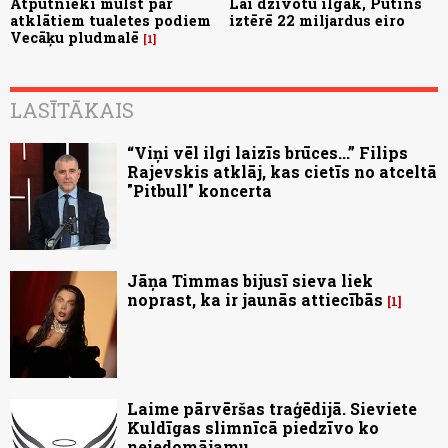
Atpūtnieki mulst par
Lai dzīvotu ilgāk, Putins
atklātiem tualetes podiem
iztērē 22 miljardus eiro
Vecāķu pludmalē
1
LASĪTĀKAIS
“Viņi vēl ilgi laizīs brūces...” Filips
Rajevskis atklāj, kas cietīs no atceltā
"Pitbull" koncerta
Jāņa Timmas bijusī sieva liek
noprast, ka ir jaunās attiecībās
1
Laime pārvēršas traģēdijā. Sieviete
Kuldīgas slimnīcā piedzīvo ko
neiedomājamu