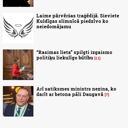
Laime pārvēršas traģēdijā. Sieviete
Kuldīgas slimnīcā piedzīvo ko
neiedomājamu
“Rasimas lieta” spilgti izgaismo
politiķu liekulīgo būtību
11
Arī satiksmes ministrs nezina, ko
darīt ar betona pāli Daugavā
7