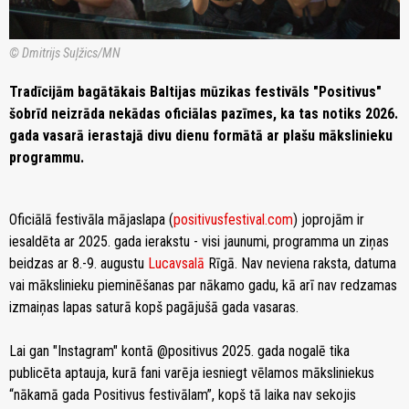
© Dmitrijs Suļžics/MN
Tradīcijām bagātākais Baltijas mūzikas festivāls "Positivus"
šobrīd neizrāda nekādas oficiālas pazīmes, ka tas notiks 2026.
gada vasarā ierastajā divu dienu formātā ar plašu mākslinieku
programmu.
Oficiālā festivāla mājaslapa (
positivusfestival.com
) joprojām ir
iesaldēta ar 2025. gada ierakstu - visi jaunumi, programma un ziņas
beidzas ar 8.-9. augustu
Lucavsalā
Rīgā. Nav neviena raksta, datuma
vai mākslinieku pieminēšanas par nākamo gadu, kā arī nav redzamas
izmaiņas lapas saturā kopš pagājušā gada vasaras.
Lai gan "Instagram" kontā @positivus 2025. gada nogalē tika
publicēta aptauja, kurā fani varēja iesniegt vēlamos māksliniekus
“nākamā gada Positivus festivālam”, kopš tā laika nav sekojis