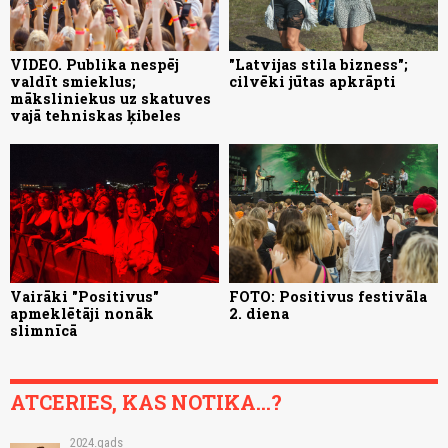
VIDEO. Publika nespēj
"Latvijas stila bizness";
valdīt smieklus;
cilvēki jūtas apkrāpti
māksliniekus uz skatuves
vajā tehniskas ķibeles
Vairāki "Positivus"
FOTO: Positivus festivāla
apmeklētāji nonāk
2. diena
slimnīcā
ATCERIES, KAS NOTIKA...?
2024.gads