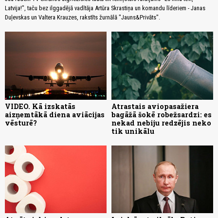
Latvija!", taču bez ilggadējā vadītāja Artūra Skrastiņa un komandu līderiem - Janas
Duļevskas un Valtera Krauzes, rakstīts žurnālā "Jauns&Privāts".
VIDEO. Kā izskatās
Atrastais aviopasažiera
aizņemtākā diena aviācijas
bagāžā šokē robežsardzi: es
vēsturē?
nekad nebiju redzējis neko
tik unikālu