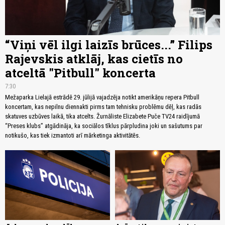
“Viņi vēl ilgi laizīs brūces...” Filips
Rajevskis atklāj, kas cietīs no
atceltā "Pitbull" koncerta
7:30
Mežaparka Lielajā estrādē 29. jūlijā vajadzēja notikt amerikāņu repera Pitbull
koncertam, kas nepilnu diennakti pirms tam tehnisku problēmu dēļ, kas radās
skatuves uzbūves laikā, tika atcelts. Žurnāliste Elizabete Puče TV24 raidījumā
“Preses klubs” atgādināja, ka sociālos tīklus pārpludina joki un sašutums par
notikušo, kas tiek izmantoti arī mārketinga aktivitātēs.