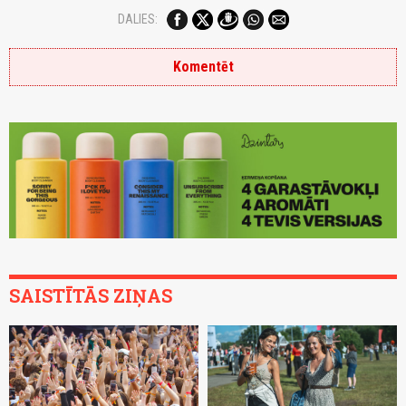
DALIES:
Komentēt
SAISTĪTĀS ZIŅAS