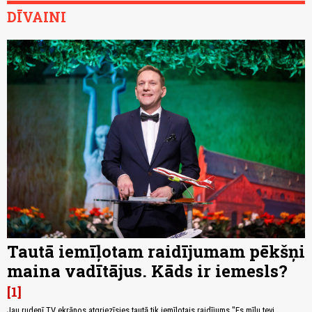
DĪVAINI
Tautā iemīļotam raidījumam pēkšņi
maina vadītājus. Kāds ir iemesls?
1
Jau rudenī TV ekrānos atgriezīsies tautā tik iemīļotais raidījums "Es mīlu tevi,