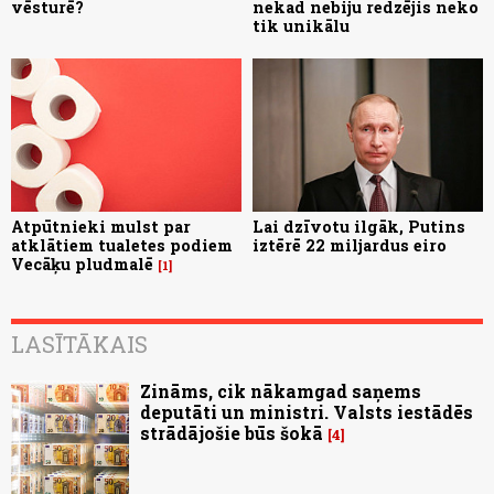
vēsturē?
nekad nebiju redzējis neko
tik unikālu
Atpūtnieki mulst par
Lai dzīvotu ilgāk, Putins
atklātiem tualetes podiem
iztērē 22 miljardus eiro
Vecāķu pludmalē
1
LASĪTĀKAIS
Zināms, cik nākamgad saņems
deputāti un ministri. Valsts iestādēs
strādājošie būs šokā
4