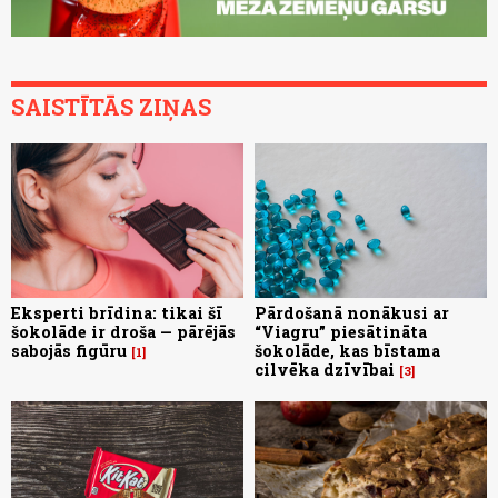
SAISTĪTĀS ZIŅAS
Eksperti brīdina: tikai šī
Pārdošanā nonākusi ar
šokolāde ir droša — pārējās
“Viagru” piesātināta
sabojās figūru
šokolāde, kas bīstama
1
cilvēka dzīvībai
3