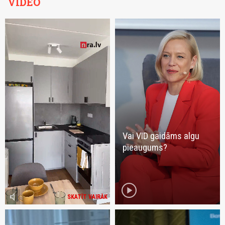
VIDEO
Vai VID gaidāms algu
pieaugums?
play_circle
volume_mute
SKATĪT VAIRĀK