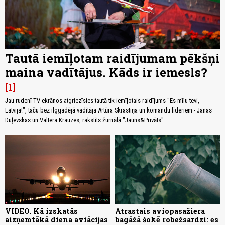
Tautā iemīļotam raidījumam pēkšņi
maina vadītājus. Kāds ir iemesls?
1
Jau rudenī TV ekrānos atgriezīsies tautā tik iemīļotais raidījums "Es mīlu tevi,
Latvija!", taču bez ilggadējā vadītāja Artūra Skrastiņa un komandu līderiem - Janas
Duļevskas un Valtera Krauzes, rakstīts žurnālā "Jauns&Privāts".
VIDEO. Kā izskatās
Atrastais aviopasažiera
aizņemtākā diena aviācijas
bagāžā šokē robežsardzi: es