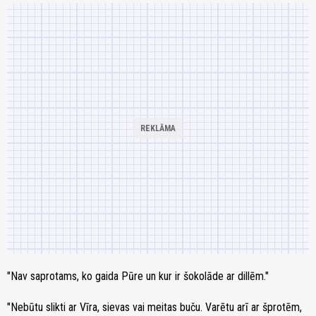
"Nav saprotams, ko gaida Pūre un kur ir šokolāde ar dillēm."
"Nebūtu slikti ar Vīra, sievas vai meitas buču. Varētu arī ar šprotēm,