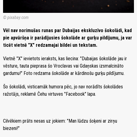
© pixabay.com
Vēl nav norimušas runas par Dubaijas ekskluzīvo šokolādi, kad
pie apvāršņa ir parādījusies šokolāde ar gurķu pildījumu, ja var
ticēt vietnē "X" redzamajai bildei un tekstam.
Vietnē "X" ievietots ieraksts, kas liecina: "Dubaijas šokolāde jau ir
vēsture, tauta pieprasa šo Vroclavas vai Gdaņskas izsmalcināto
gardumu!" Foto redzama šokolāde ar kārdinošu gurķu pildījumu.
Šo šokolādi, visticamāk humora pēc, jo nav norādīts šokolādes
ražotājs, reklamē Čehu virtuves "Facebook" lapa.
Cilvēkiem prāts nesas uz jokiem: "Man lūdzu šoķeni ar zirņu
biezeni!"