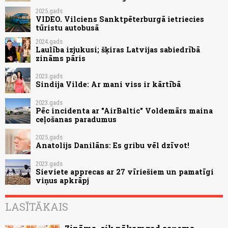
2025.gads
VIDEO. Vilciens Sanktpēterburgā ietriecies
tūristu autobusā
2024.gads
Laulība izjukusi; šķiras Latvijas sabiedrībā
zināms pāris
2023.gads
Sindija Vilde: Ar mani viss ir kārtībā
2023.gads
Pēc incidenta ar "AirBaltic" Voldemārs maina
ceļošanas paradumus
2025.gads
Anatolijs Danilāns: Es gribu vēl dzīvot!
2023.gads
Sieviete apprecas ar 27 vīriešiem un pamatīgi
viņus apkrāpj
LASĪTĀKAIS