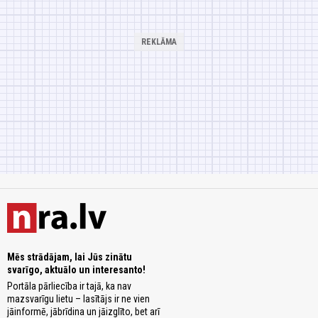
Mēs strādājam, lai Jūs zinātu
svarīgo, aktuālo un interesanto!
Portāla pārliecība ir tajā, ka nav
mazsvarīgu lietu – lasītājs ir ne vien
jāinformē, jābrīdina un jāizglīto, bet arī