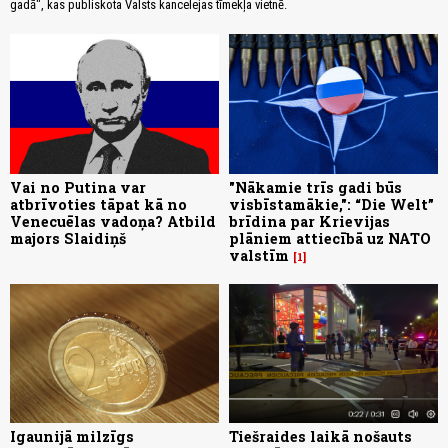
gadā", kas publiskota Valsts kancelejas tīmekļa vietnē.
Vai no Putina var
"Nākamie trīs gadi būs
atbrīvoties tāpat kā no
visbīstamākie,": “Die Welt”
Venecuēlas vadoņa? Atbild
brīdina par Krievijas
majors Slaidiņš
plāniem attiecībā uz NATO
valstīm
1
Igaunijā milzīgs
Tiešraides laikā nošauts