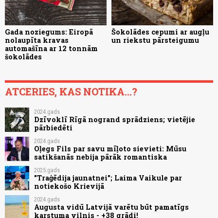
Gada noziegums: Eiropā
Šokolādes cepumi ar augļu
nolaupīta kravas
un riekstu pārsteigumu
automašīna ar 12 tonnām
šokolādes
ATCERIES, KAS NOTIKA...?
2024.gads
Dzīvoklī Rīgā nogrand sprādziens; vietējie
pārbiedēti
2024.gads
Oļegs Fils par savu mīļoto sievieti: Mūsu
satikšanās nebija pārāk romantiska
2025.gads
"Traģēdija jaunatnei"; Laima Vaikule par
notiekošo Krievijā
2024.gads
Augusta vidū Latvijā varētu būt pamatīgs
karstuma vilnis - +38 grādi!