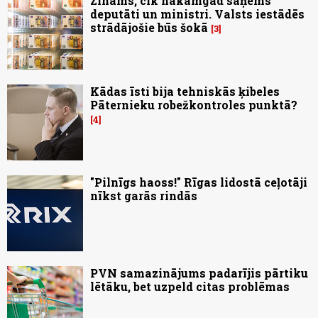
Zināms, cik nākamgad saņems
deputāti un ministri. Valsts iestādēs
strādājošie būs šokā
3
Kādas īsti bija tehniskās ķibeles
Pāternieku robežkontroles punktā?
4
"Pilnīgs haoss!" Rīgas lidostā ceļotāji
nīkst garās rindās
PVN samazinājums padarījis pārtiku
lētāku, bet uzpeld citas problēmas