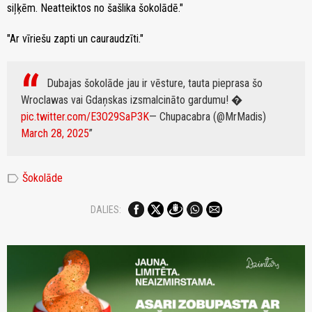
siļķēm. Neatteiktos no šašlika šokolādē."
"Ar vīriešu zapti un cauraudzīti."
Dubajas šokolāde jau ir vēsture, tauta pieprasa šo
Wroclawas vai Gdaņskas izsmalcināto gardumu! �
pic.twitter.com/E3O29SaP3K
— Chupacabra (@MrMadis)
March 28, 2025
label
Šokolāde
DALIES: