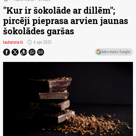
"Kur ir šokolāde ar dillēm";
pircēji pieprasa arvien jaunas
šokolādes garšas
schedule
tautaruna.lv
6.apr 2025
Seko mums Google