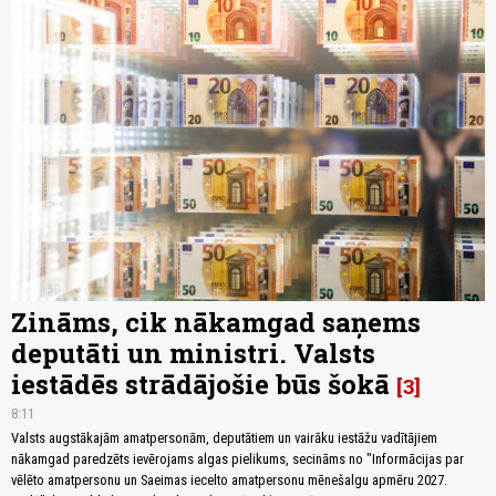
Zināms, cik nākamgad saņems
deputāti un ministri. Valsts
iestādēs strādājošie būs šokā
3
8:11
Valsts augstākajām amatpersonām, deputātiem un vairāku iestāžu vadītājiem
nākamgad paredzēts ievērojams algas pielikums, secināms no "Informācijas par
vēlēto amatpersonu un Saeimas iecelto amatpersonu mēnešalgu apmēru 2027.