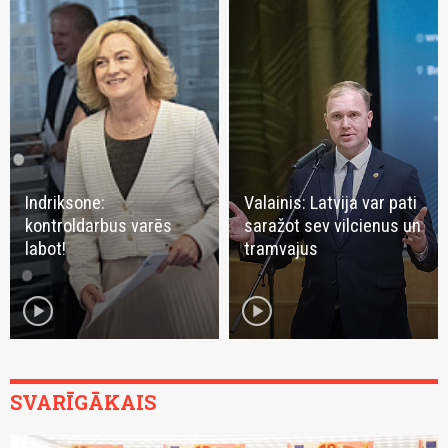
Indriksone:
Valainis: Latvija var pati
kontroldarbus varēs
saražot sev vilcienus un
labot!
tramvajus
play_circle
play_circle
SVARĪGĀKAIS