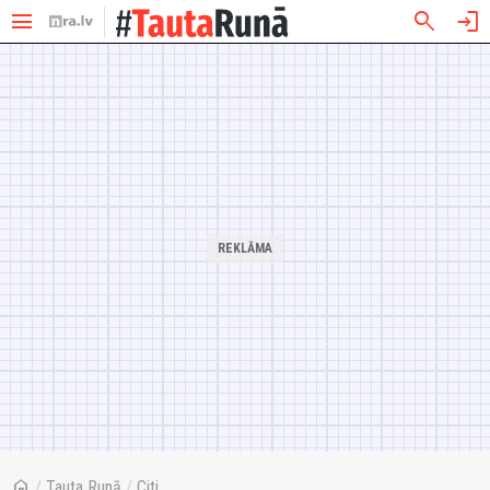
menu
search
login
home
/
Tauta Runā
/
Citi