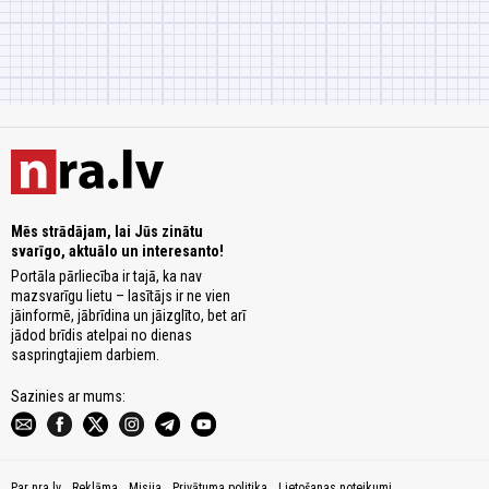
Mēs strādājam, lai Jūs zinātu
svarīgo, aktuālo un interesanto!
Portāla pārliecība ir tajā, ka nav
mazsvarīgu lietu – lasītājs ir ne vien
jāinformē, jābrīdina un jāizglīto, bet arī
jādod brīdis atelpai no dienas
saspringtajiem darbiem.
Sazinies ar mums:
Par nra.lv
Reklāma
Misija
Privātuma politika
Lietošanas noteikumi