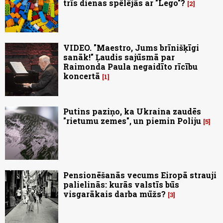
trīs dienas spēlējās ar "Lego"?
2
VIDEO. "Maestro, Jums brīnišķīgi
sanāk!" Ļaudis sajūsmā par
Raimonda Paula negaidīto rīcību
koncertā
1
Putins paziņo, ka Ukraina zaudēs
"rietumu zemes", un piemin Poliju
5
Pensionēšanās vecums Eiropā strauji
palielinās: kurās valstīs būs
visgarākais darba mūžs?
3