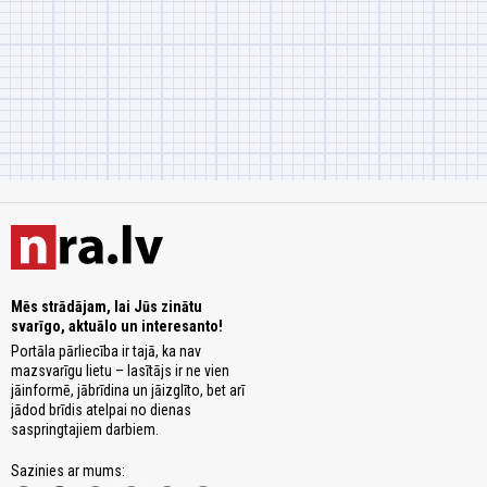
Mēs strādājam, lai Jūs zinātu
svarīgo, aktuālo un interesanto!
Portāla pārliecība ir tajā, ka nav
mazsvarīgu lietu – lasītājs ir ne vien
jāinformē, jābrīdina un jāizglīto, bet arī
jādod brīdis atelpai no dienas
saspringtajiem darbiem.
Sazinies ar mums: