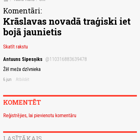
Komentāri:
Krāslavas novadā traģiski iet
bojā jaunietis
Skatīt rakstu
Antuuns Sipesņiks
@110316883639478
Žēl meža dzīvnieka
6.jun
Atbildēt
KOMENTĒT
Reģistrējies, lai pievienotu komentāru
LASĪTĀKAIS