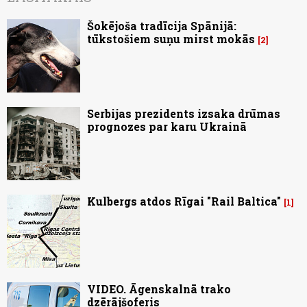
Šokējoša tradīcija Spānijā:
tūkstošiem suņu mirst mokās
2
Serbijas prezidents izsaka drūmas
prognozes par karu Ukrainā
Kulbergs atdos Rīgai "Rail Baltica"
1
VIDEO. Āgenskalnā trako
dzērājšoferis