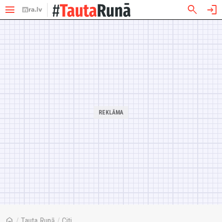
menu
search
login
home
/
Tauta Runā
/
Citi