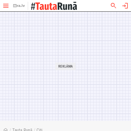
menu
search
login
home
/
Tauta Runā
/
Citi