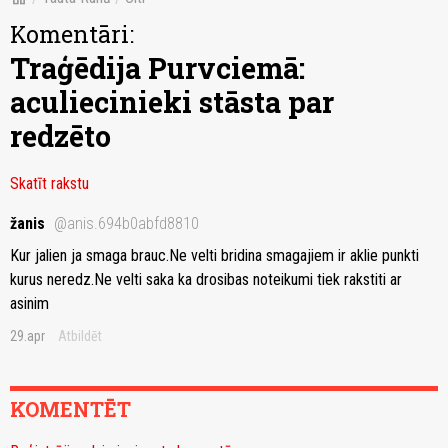
Komentāri:
Traģēdija Purvciemā:
aculiecinieki stāsta par
redzēto
Skatīt rakstu
žanis
@anis.694b0abfd8810
Kur jalien ja smaga brauc.Ne velti bridina smagajiem ir aklie punkti
kurus neredz.Ne velti saka ka drosibas noteikumi tiek rakstiti ar
asinim
29.apr
Atbildēt
KOMENTĒT