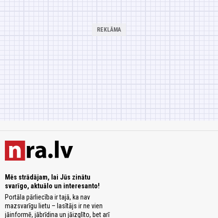
Mēs strādājam, lai Jūs zinātu
svarīgo, aktuālo un interesanto!
Portāla pārliecība ir tajā, ka nav
mazsvarīgu lietu – lasītājs ir ne vien
jāinformē, jābrīdina un jāizglīto, bet arī