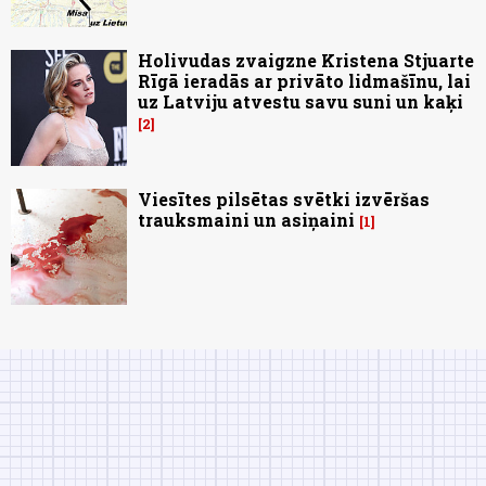
Holivudas zvaigzne Kristena Stjuarte
Rīgā ieradās ar privāto lidmašīnu, lai
uz Latviju atvestu savu suni un kaķi
2
Viesītes pilsētas svētki izvēršas
trauksmaini un asiņaini
1