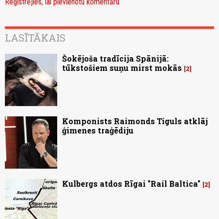
Reģistrējies, lai pievienotu komentāru
LASĪTĀKAIS
Šokējoša tradīcija Spānijā:
tūkstošiem suņu mirst mokās
2
Komponists Raimonds Tiguls atklāj
ģimenes traģēdiju
Kulbergs atdos Rīgai "Rail Baltica"
2