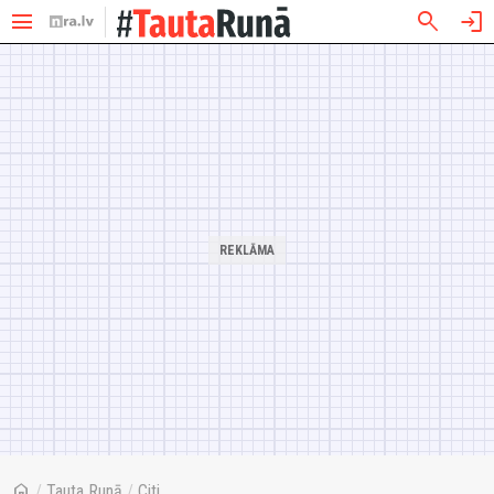
menu
search
login
home
/
Tauta Runā
/
Citi