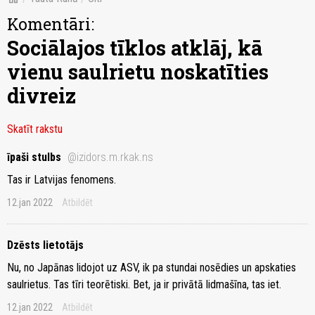
Komentāri:
Sociālajos tīklos atklāj, kā
vienu saulrietu noskatīties
divreiz
Skatīt rakstu
īpaši stulbs
@izidors.m.rkak.ns
Tas ir Latvijas fenomens.
12.jan 2022
Atbildēt
Dzēsts lietotājs
Nu, no Japānas lidojot uz ASV, ik pa stundai nosēdies un apskaties
saulrietus. Tas tīri teorētiski. Bet, ja ir privātā lidmašīna, tas iet.
12.jan 2022
Atbildēt