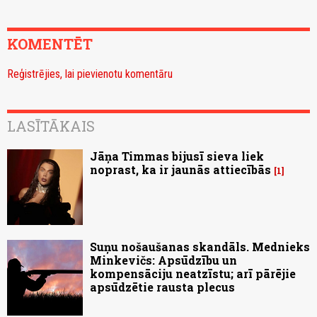
KOMENTĒT
Reģistrējies, lai pievienotu komentāru
LASĪTĀKAIS
Jāņa Timmas bijusī sieva liek
noprast, ka ir jaunās attiecībās
1
Suņu nošaušanas skandāls. Mednieks
Minkevičs: Apsūdzību un
kompensāciju neatzīstu; arī pārējie
apsūdzētie rausta plecus