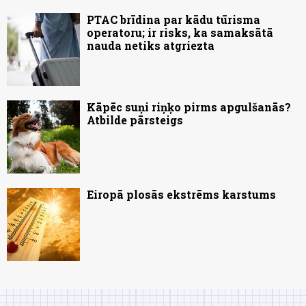
PTAC brīdina par kādu tūrisma
operatoru; ir risks, ka samaksātā
nauda netiks atgriezta
Kāpēc suņi riņķo pirms apgulšanās?
Atbilde pārsteigs
Eiropā plosās ekstrēms karstums