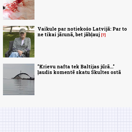
Vaikule par notiekošo Latvijā: Par to
ne tikai jārunā, bet jābļauj
7
"Krievu nafta tek Baltijas jūrā..."
ļaudis komentē skatu Skultes ostā