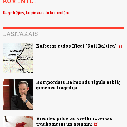
KOMENTĒT
Reģistrējies, lai pievienotu komentāru
LASĪTĀKAIS
Kulbergs atdos Rīgai "Rail Baltica"
9
Komponists Raimonds Tiguls atklāj
ģimenes traģēdiju
Viesītes pilsētas svētki izvēršas
trauksmaini un asiņaini
2