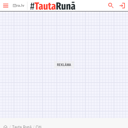
menu
search
login
home
/
Tauta Runā
/
Citi