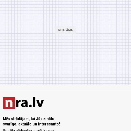
Mēs strādājam, lai Jūs zinātu
svarīgo, aktuālo un interesanto!
Portāla pārliecība ir tajā, ka nav