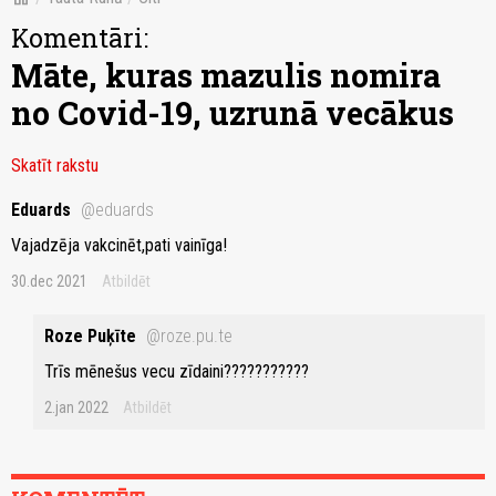
Komentāri:
Māte, kuras mazulis nomira
no Covid-19, uzrunā vecākus
Skatīt rakstu
Eduards
@eduards
Vajadzēja vakcinēt,pati vainīga!
30.dec 2021
Atbildēt
Roze Puķīte
@roze.pu.te
Trīs mēnešus vecu zīdaini???????????
2.jan 2022
Atbildēt