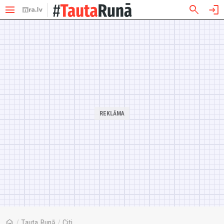
menu
search
login
home
/
Tauta Runā
/
Citi