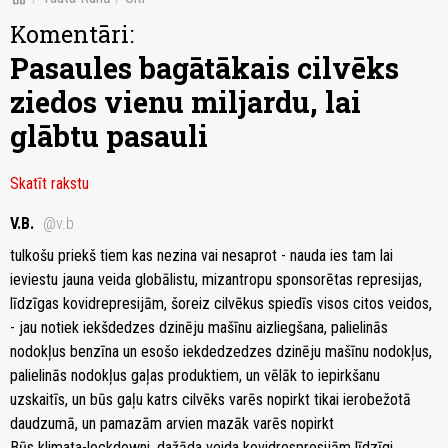
Komentāri:
Pasaules bagātākais cilvēks
ziedos vienu miljardu, lai
glābtu pasauli
Skatīt rakstu
V.B.
@v.b
tulkošu priekš tiem kas nezina vai nesaprot - nauda ies tam lai
ieviestu jauna veida globālistu, mizantropu sponsorētas represijas,
līdzīgas kovidrepresijām, šoreiz cilvēkus spiedīs visos citos veidos,
- jau notiek iekšdedzes dzinēju mašīnu aizliegšana, palielinās
nodokļus benzīna un esošo iekdedzedzes dzinēju mašīnu nodokļus,
palielinās nodokļus gaļas produktiem, un vēlāk to iepirkšanu
uzskaitīs, un būs gaļu katrs cilvēks varēs nopirkt tikai ierobežotā
daudzumā, un pamazām arvien mazāk varēs nopirkt
Būs klimata-lockdowni, dažāda veida kovidrespresijām līdzīgi