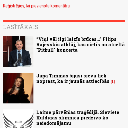
Reģistrējies, lai pievienotu komentāru
LASĪTĀKAIS
“Viņi vēl ilgi laizīs brūces...” Filips
Rajevskis atklāj, kas cietīs no atceltā
"Pitbull" koncerta
Jāņa Timmas bijusī sieva liek
noprast, ka ir jaunās attiecībās
1
Laime pārvēršas traģēdijā. Sieviete
Kuldīgas slimnīcā piedzīvo ko
neiedomājamu