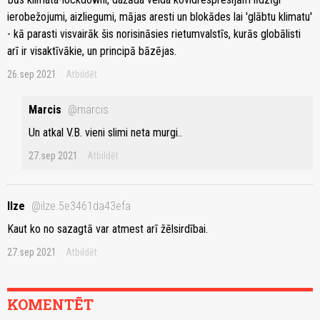
ierobežojumi, aizliegumi, mājas aresti un blokādes lai 'glābtu klimatu'
- kā parasti visvairāk šis norisināsies rietumvalstīs, kurās globālisti
arī ir visaktīvākie, un principā bāzējas.
26.sep 2021
Atbildēt
Marcis
@marcis
Un atkal V.B. vieni slimi neta murgi..
27.sep 2021
Atbildēt
Ilze
@ilze.5e3461da43efa
Kaut ko no sazagtā var atmest arī žēlsirdībai.
27.sep 2021
Atbildēt
KOMENTĒT