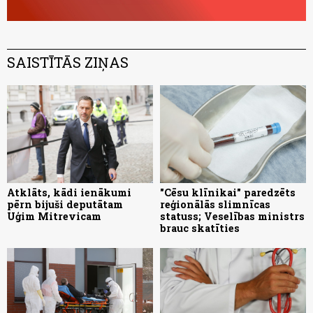
SAISTĪTĀS ZIŅAS
Atklāts, kādi ienākumi
"Cēsu klīnikai" paredzēts
pērn bijuši deputātam
reģionālās slimnīcas
Uģim Mitrevicam
statuss; Veselības ministrs
brauc skatīties