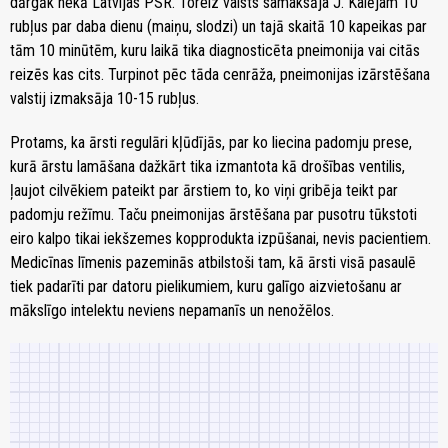
dārgāk nekā Latvijas PSR. Toreiz valsts samaksāja J. Kalējam 10
rubļus par daba dienu (maiņu, slodzi) un tajā skaitā 10 kapeikas par
tām 10 minūtēm, kuru laikā tika diagnosticēta pneimonija vai citās
reizēs kas cits. Turpinot pēc tāda cenrāža, pneimonijas izārstēšana
valstij izmaksāja 10-15 rubļus.
Protams, ka ārsti regulāri kļūdījās, par ko liecina padomju prese,
kurā ārstu lamāšana dažkārt tika izmantota kā drošības ventilis,
ļaujot cilvēkiem pateikt par ārstiem to, ko viņi gribēja teikt par
padomju režīmu. Taču pneimonijas ārstēšana par pusotru tūkstoti
eiro kalpo tikai iekšzemes kopprodukta izpūšanai, nevis pacientiem.
Medicīnas līmenis pazeminās atbilstoši tam, kā ārsti visā pasaulē
tiek padarīti par datoru pielikumiem, kuru galīgo aizvietošanu ar
mākslīgo intelektu neviens nepamanīs un nenožēlos.