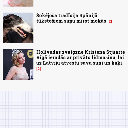
Šokējoša tradīcija Spānijā:
tūkstošiem suņu mirst mokās
2
Holivudas zvaigzne Kristena Stjuarte
Rīgā ieradās ar privāto lidmašīnu, lai
uz Latviju atvestu savu suni un kaķi
2