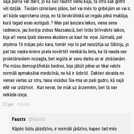
šajā purvā var darīt, jo kā sāc raustīt vienu kāju, tā otra sāk grimt
vēl dziļāk.. Tiešām izmiršans plāns, bet vai mēs to gribējām un vai ir,
arī kāda saprotama izeja, no tā birokrātiskā un regulu pilnā muklāja,
kurā tagad esan iestiguši..? Man pat ķeizara laikos, viena sena
radiniece, jau borēja zobus Mazsalacā, bet īstās brīvvalsts laikos,
bija arī viena īpaši slavena akušiere un kaut tie viņai Jūrmalā, pat
atņēma 16 mājas pēc kara, tomēr viņi to pat neizūtīja uz Sibīriju, jo
pat tas vaņka-krievs prata novērtēt vienkāršu lietu, ka tā nauda nav
proletāriešiem nozagta, bet iegūta ar savu darbu un ar zināšanām.
Pie mūsu demogrāfiskās bedres, bija jābūt pilnai un tikai valsts
normāli apmaksātai medicīnāi, ne kā ir šobrīd.. Dakteri skraida no
vienas vietas uz otru, taisa visādus Sia-mia un paši gudro, kā sajā
ellē var izdzīvot... Kuri nevar, tie mūk uz ārzemēm, bet tā nav
nekāda izeja..
27.jan
Atbildēt
Fausts
@fausts
Kāpēc būtu jāizdzīvo, ir normāli jādzīvo, kapec tad mēs