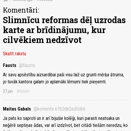
Komentāri:
Slimnīcu reformas dēļ uzrodas
karte ar brīdinājumu, kur
cilvēkiem nedzīvot
Skatīt rakstu
Fausts
@fausts
Ar savu apsēstību aizsardibai paši visu laiž uz grunti mērķa ātruma,
jo tuvāk kantora galam jo aplamāki lēmumi tiek pieņemti.
27.jan
Atbildēt
Maitas Gabals
@koments.67b2db2ed5d66
Ja pats ko saproti un ir arī bijušie kolēģi, kuri parasti neatsaka un
neģērē septiņas ādas, var arī izdzīvot, bet citādi tiešām neredzu, ko