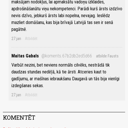
maksājam nodokļus, lai apmaksātu vadoņu izklaides,
apdrošināšanātu viņu nekompetenci. Parādi kurš ārsts izdzīvo
nevis dzīvo, jebkurš ārsts labi nopelna, nevajag. Ieslēdz
mazliet domāšanu, kas bija brīvajā Latvijā tas sen ir senā
pagātnē.
27.jan
Atbildēt
Maitas Gabals
@koments.67b2db2ed5d66
atbilde Fausts
Varbūt nezini, bet neviens normāls cilvēks, nestrādā tik
daudzas stundas nedēļā, kā tie ārsti. Atceries kaut to
gadījumu, ar mašīnas iebraukšanu Daugavā un tās bija vienīgi
izdegšanas sekas.
27.jan
Atbildēt
KOMENTĒT