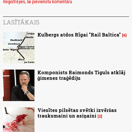
Reģistrējies, lai pievienotu komentāru
LASĪTĀKAIS
Kulbergs atdos Rīgai "Rail Baltica"
6
Komponists Raimonds Tiguls atklāj
ģimenes traģēdiju
Viesītes pilsētas svētki izvēršas
trauksmaini un asiņaini
2