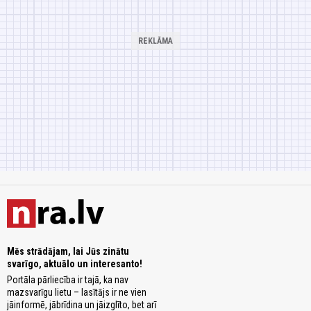
Mēs strādājam, lai Jūs zinātu
svarīgo, aktuālo un interesanto!
Portāla pārliecība ir tajā, ka nav
mazsvarīgu lietu – lasītājs ir ne vien
jāinformē, jābrīdina un jāizglīto, bet arī