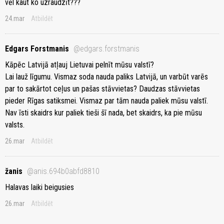
vēl kaut ko uzraudzīt???
24.mar
Atbildēt
Edgars Forstmanis
@edgars.forstmanis
Kāpēc Latvijā atļauj Lietuvai pelnīt mūsu valstī?
Lai lauž līgumu. Vismaz soda nauda paliks Latvijā, un varbūt varēs
par to sakārtot ceļus un pašas stāvvietas? Daudzas stāvvietas
pieder Rīgas satiksmei. Vismaz par tām nauda paliek mūsu valstī.
Nav īsti skaidrs kur paliek tieši šī nada, bet skaidrs, ka pie mūsu
valsts.
26.mar
Atbildēt
žanis
@anis.694b0abfd8810
Halavas laiki beigusies
26.mar
Atbildēt