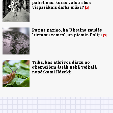
palielinās: kurās valstīs būs
visgarākais darba mūžs?
3
Putins paziņo, ka Ukraina zaudēs
"rietumu zemes", un piemin Poliju
5
Triks, kas atbrīvos dārzu no
gliemežiem ātrāk nekā veikalā
nopērkami līdzekļi