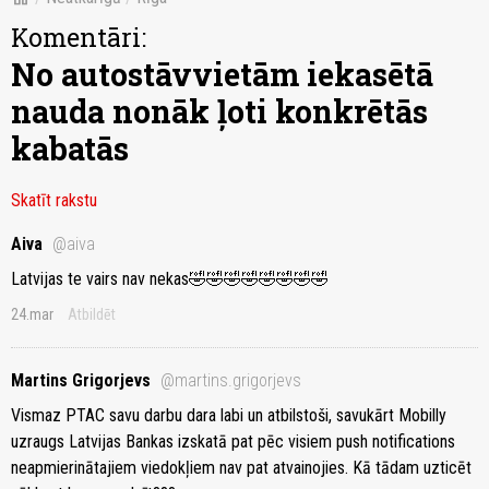
Komentāri:
No autostāvvietām iekasētā
nauda nonāk ļoti konkrētās
kabatās
Skatīt rakstu
Aiva
@aiva
Latvijas te vairs nav nekas🤣🤣🤣🤣🤣🤣🤣🤣
24.mar
Atbildēt
Martins Grigorjevs
@martins.grigorjevs
Vismaz PTAC savu darbu dara labi un atbilstoši, savukārt Mobilly
uzraugs Latvijas Bankas izskatā pat pēc visiem push notifications
neapmierinātajiem viedokļiem nav pat atvainojies. Kā tādam uzticēt