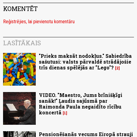
KOMENTĒT
Reģistrējies, lai pievienotu komentāru
LASĪTĀKAIS
"Prieks maksāt nodokļus." Sabiedrība
sašutusi: valsts pārvaldē strādājošie
trīs dienas spēlējās ar "Lego"?
2
VIDEO. "Maestro, Jums brīnišķīgi
sanāk!" Ļaudis sajūsmā par
Raimonda Paula negaidīto rīcību
koncertā
1
Pensionēšanās vecums Eiropā strauji