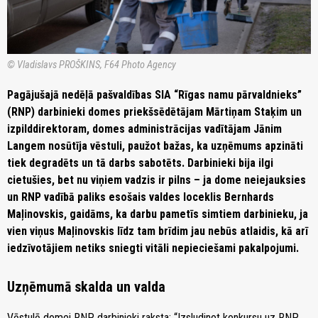
© Vladislavs PROŠKINS, F64 Photo Agency
Pagājušajā nedēļā pašvaldības SIA “Rīgas namu pārvaldnieks”
(RNP) darbinieki domes priekšsēdētājam Mārtiņam Staķim un
izpilddirektoram, domes administrācijas vadītājam Jānim
Langem nosūtīja vēstuli, paužot bažas, ka uzņēmums apzināti
tiek degradēts un tā darbs sabotēts. Darbinieki bija ilgi
cietušies, bet nu viņiem vadzis ir pilns – ja dome neiejauksies
un RNP vadībā paliks esošais valdes loceklis Bernhards
Maļinovskis, gaidāms, ka darbu pametīs simtiem darbinieku, ja
vien viņus Maļinovskis līdz tam brīdim jau nebūs atlaidis, kā arī
iedzīvotājiem netiks sniegti vitāli nepieciešami pakalpojumi.
Uzņēmumā skalda un valda
Vēstulē domei RNP darbinieki raksta: “Izsludinot konkursu uz RNP