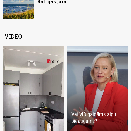
Baltijas jūrā
VIDEO
Vai VID gaidāms algu
pieaugums?