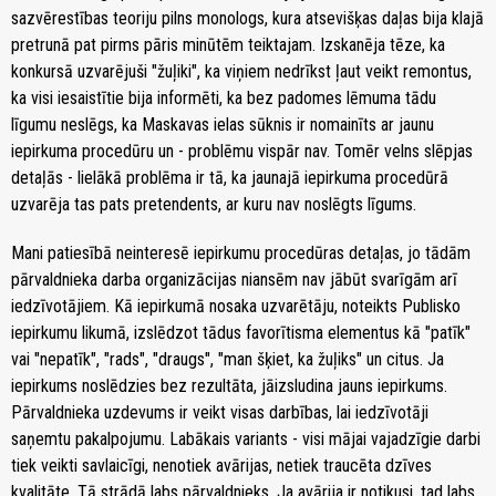
sazvērestības teoriju pilns monologs, kura atsevišķas daļas bija klajā
pretrunā pat pirms pāris minūtēm teiktajam. Izskanēja tēze, ka
konkursā uzvarējuši "žuļiki", ka viņiem nedrīkst ļaut veikt remontus,
ka visi iesaistītie bija informēti, ka bez padomes lēmuma tādu
līgumu neslēgs, ka Maskavas ielas sūknis ir nomainīts ar jaunu
iepirkuma procedūru un - problēmu vispār nav. Tomēr velns slēpjas
detaļās - lielākā problēma ir tā, ka jaunajā iepirkuma procedūrā
uzvarēja tas pats pretendents, ar kuru nav noslēgts līgums.
Mani patiesībā neinteresē iepirkumu procedūras detaļas, jo tādām
pārvaldnieka darba organizācijas niansēm nav jābūt svarīgām arī
iedzīvotājiem. Kā iepirkumā nosaka uzvarētāju, noteikts Publisko
iepirkumu likumā, izslēdzot tādus favorītisma elementus kā "patīk"
vai "nepatīk", "rads", "draugs", "man šķiet, ka žuļiks" un citus. Ja
iepirkums noslēdzies bez rezultāta, jāizsludina jauns iepirkums.
Pārvaldnieka uzdevums ir veikt visas darbības, lai iedzīvotāji
saņemtu pakalpojumu. Labākais variants - visi mājai vajadzīgie darbi
tiek veikti savlaicīgi, nenotiek avārijas, netiek traucēta dzīves
kvalitāte. Tā strādā labs pārvaldnieks. Ja avārija ir notikusi, tad labs