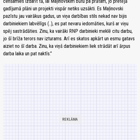
cenšamies izdarīt tā, lai Maļinovskim būtu pa prātam, jo pretējā
gadījumā plāni un projekti vispār netiks uzsākti. Es Maļinovski
pazīstu jau vairākus gadus, un viņa darbības stils nekad nav bijis
darbiniekiem labvēlīgs (..), es pat nevaru iedomāties, kurš ar viņu
spēj sastrādāties. Zinu, ka vairāki RNP darbinieki meklē citu darbu,
jo šī brīža terors nav izturams. Arī es skatos apkārt un esmu gatavs
aiziet no šī darba. Zinu, ka viņš darbiniekiem liek strādāt arī ārpus
darba laika un pat naktīs.”