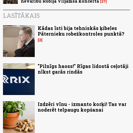
nevarību Robija Viljamsa koncertā
27
LASĪTĀKAIS
Kādas īsti bija tehniskās ķibeles
Pāternieku robežkontroles punktā?
2
"Pilnīgs haoss!" Rīgas lidostā ceļotāji
nīkst garās rindās
Izdzēri vīnu - izmanto korķi! Tas var
noderēt telpaugu kopšanai