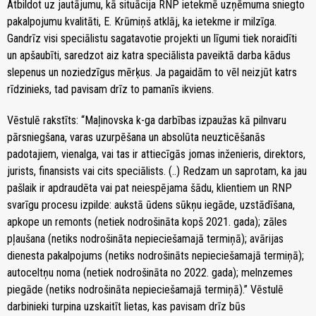
Atbildot uz jautājumu, kā situācija RNP ietekmē uzņēmuma sniegto
pakalpojumu kvalitāti, E. Krūmiņš atklāj, ka ietekme ir milzīga.
Gandrīz visi speciālistu sagatavotie projekti un līgumi tiek noraidīti
un apšaubīti, saredzot aiz katra speciālista paveiktā darba kādus
slepenus un noziedzīgus mērķus. Ja pagaidām to vēl neizjūt katrs
rīdzinieks, tad pavisam drīz to pamanīs ikviens.
Vēstulē rakstīts: “Maļinovska k-ga darbības izpaužas kā pilnvaru
pārsniegšana, varas uzurpēšana un absolūta neuzticēšanās
padotajiem, vienalga, vai tas ir attiecīgās jomas inženieris, direktors,
jurists, finansists vai cits speciālists. (..) Redzam un saprotam, ka jau
pašlaik ir apdraudēta vai pat neiespējama šādu, klientiem un RNP
svarīgu procesu izpilde: aukstā ūdens sūkņu iegāde, uzstādīšana,
apkope un remonts (netiek nodrošināta kopš 2021. gada); zāles
pļaušana (netiks nodrošināta nepieciešamajā termiņā); avārijas
dienesta pakalpojums (netiks nodrošināts nepieciešamajā termiņā);
autoceltņu noma (netiek nodrošināta no 2022. gada); melnzemes
piegāde (netiks nodrošināta nepieciešamajā termiņā).” Vēstulē
darbinieki turpina uzskaitīt lietas, kas pavisam drīz būs