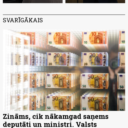
SVARĪGĀKAIS
Zināms, cik nākamgad saņems
deputāti un ministri. Valsts