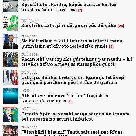
Speciālists skaidro, kāpēc bankas kartes
pīkstināšana ir nedroša
2
2024.gads
Elektrība Latvijā ir dārga un būs dārgāka
28
2024.gads
No baltiešiem tikai Lietuvas ministrs mana
putinismu atbrīvoto ieslodzīto runās
5
2023.gads
Radinieki var izpirkt gūstekņus par naudu – kā
cilvēki dzīvo Krievijas karaspēka gūstā
2025.gads
Latvijas Banka: Lietuvu un Igauniju labākajā
gadījumā panāksim pēc 15 līdz 25 gadiem
2025.gads
Atklāts zemūdenes “Titāns” traģiskās
katastrofas cēlonis
1
2023.gads
Pēteris Apinis: vecāki sargā bērnus no iesnām,
bet nesargā no agrīna infarkta
2025.gads
"Vienkārši klauni!" Tauta sašutusi par Rīgas