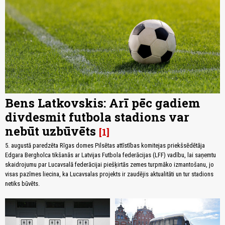
Bens Latkovskis: Arī pēc gadiem
divdesmit futbola stadions var
nebūt uzbūvēts
1
5. augustā paredzēta Rīgas domes Pilsētas attīstības komitejas priekšsēdētāja
Edgara Bergholca tikšanās ar Latvijas Futbola federācijas (LFF) vadību, lai saņemtu
skaidrojumu par Lucavsalā federācijai piešķirtās zemes turpmāko izmantošanu, jo
visas pazīmes liecina, ka Lucavsalas projekts ir zaudējis aktualitāti un tur stadions
netiks būvēts.