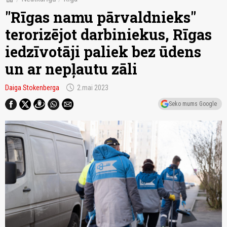
"Rīgas namu pārvaldnieks"
terorizējot darbiniekus, Rīgas
iedzīvotāji paliek bez ūdens
un ar nepļautu zāli
schedule
Daiga Stokenberga
2.mai 2023
Seko mums Google