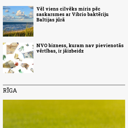
Vēl viens cilvēks miris pēc
saskarsmes ar Vibrio baktēriju
Baltijas jūrā
NVO bizness, kuram nav pievienotās
vērtības, ir jāizbeidz
RĪGA