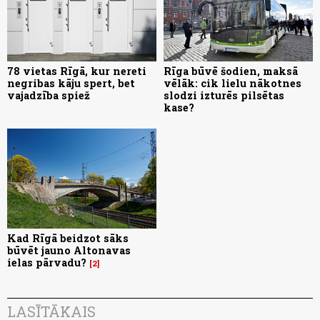
78 vietas Rīgā, kur nereti
Rīga būvē šodien, maksā
negribas kāju spert, bet
vēlāk: cik lielu nākotnes
vajadzība spiež
slodzi izturēs pilsētas
kase?
Kad Rīgā beidzot sāks
būvēt jauno Altonavas
ielas pārvadu?
2
LASĪTĀKAIS