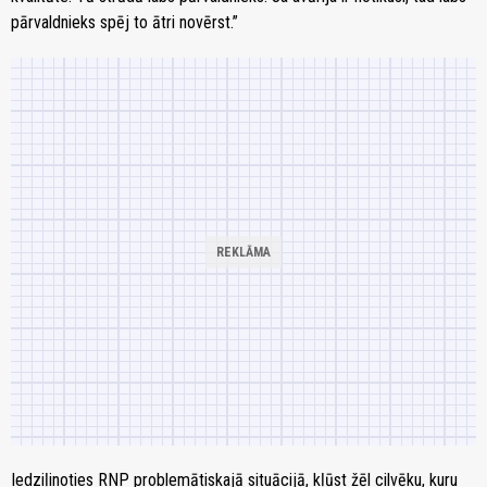
pārvaldnieks spēj to ātri novērst.”
Iedziļinoties RNP problemātiskajā situācijā, kļūst žēl cilvēku, kuru