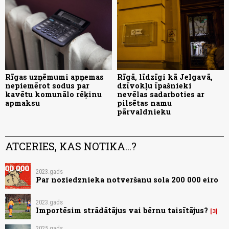
Rīgas uzņēmumi apņemas
Rīgā, līdzīgi kā Jelgavā,
nepiemērot sodus par
dzīvokļu īpašnieki
kavētu komunālo rēķinu
nevēlas sadarboties ar
apmaksu
pilsētas namu
pārvaldnieku
ATCERIES, KAS NOTIKA...?
2023.gads
Par noziedznieka notveršanu sola 200 000 eiro
2023.gads
Importēsim strādātājus vai bērnu taisītājus?
3
2025.gads