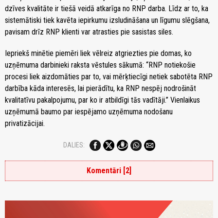
dzīves kvalitāte ir tiešā veidā atkarīga no RNP darba. Līdz ar to, ka
sistemātiski tiek kavēta iepirkumu izsludināšana un līgumu slēgšana,
pavisam drīz RNP klienti var atrasties pie sasistas siles.
Iepriekš minētie piemēri liek vēlreiz atgriezties pie domas, ko
uzņēmuma darbinieki raksta vēstules sākumā: “RNP notiekošie
procesi liek aizdomāties par to, vai mērķtiecīgi netiek sabotēta RNP
darbība kāda interesēs, lai pierādītu, ka RNP nespēj nodrošināt
kvalitatīvu pakalpojumu, par ko ir atbildīgi tās vadītāji.” Vienlaikus
uzņēmumā baumo par iespējamo uzņēmuma nodošanu
privatizācijai.
DALIES:
Komentāri [2]