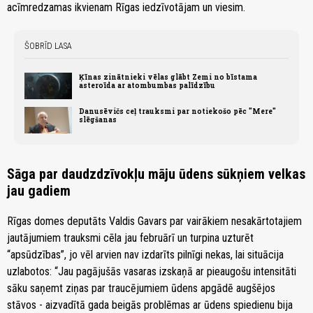
acīmredzamas ikvienam Rīgas iedzīvotājam un viesim.
ŠOBRĪD LASA
Ķīnas zinātnieki vēlas glābt Zemi no bīstama
asteroīda ar atombumbas palīdzību
Danusēvičs ceļ trauksmi par notiekošo pēc "Mere"
slēgšanas
Sāga par daudzdzīvokļu māju ūdens sūkņiem velkas
jau gadiem
Rīgas domes deputāts Valdis Gavars par vairākiem nesakārtotajiem
jautājumiem trauksmi cēla jau februārī un turpina uzturēt
“apsūdzības”, jo vēl arvien nav izdarīts pilnīgi nekas, lai situācija
uzlabotos: “Jau pagājušās vasaras izskaņā ar pieaugošu intensitāti
sāku saņemt ziņas par traucējumiem ūdens apgādē augšējos
stāvos - aizvadītā gada beigās problēmas ar ūdens spiedienu bija