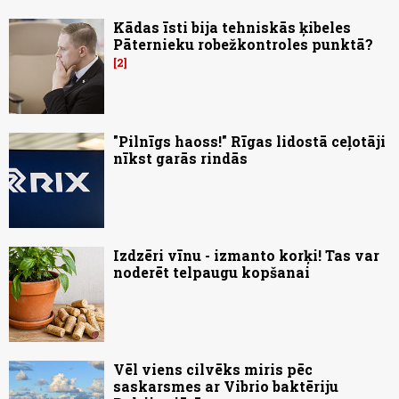
Kādas īsti bija tehniskās ķibeles
Pāternieku robežkontroles punktā?
2
"Pilnīgs haoss!" Rīgas lidostā ceļotāji
nīkst garās rindās
Izdzēri vīnu - izmanto korķi! Tas var
noderēt telpaugu kopšanai
Vēl viens cilvēks miris pēc
saskarsmes ar Vibrio baktēriju