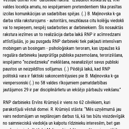
valdes locekļa amatu, no iespējamiem pretendentiem tika prasītas
izcilas komunikācijas un sadarbības spējas. (..) B. Maļinovska k-ga
darba stila raksturojums - autoritārs, neuzklausa citu kolēģu viedokli
vai to nepieņem, nespēj sadarboties ar darbiniekiem. Šīs nosauktās
rakstura iezīmes un to realizācija darba laikā RNP ir acīmredzami
attīstījušās, jo jau pusgadu RNP darbinieki tiek pakļauti intensīvam
mobingam un bosingam - psiholoģiskam teroram, kas izpaužas kā
regulāra darbinieku ļaunprātīga publiska pazemošana, terorizēšana,
iespējamo “noziedznieku” meklēšana, neanalizējot savus publiski
paustos un neizpildītos solījumus. (..) Pēdējā laikā, kad RNP
politiskā vara ir faktiski sakoncentrējusies pie B. Maļinovska k-ga
vienpersoniski (..) no 58 valdes rīkojumiem pamatdarbības
jautājumos 29 ir par disciplinārlietu un iekšējo pārbaužu veikšanu.”
RNP darbinieks Ervīns Krūmiņš ir viens no 62 cilvēkiem, kuri
parakstījuši vēstuli domei. R. Krūmiņš stāsta: “Mēs uzņēmumā jau
vairs nedomājam un neplānojam darbus tā, kā tas būtu visizdevīgāk
no saimnieciskā viedokļa un kalpotu rīdzinieku interesēm, bet gan