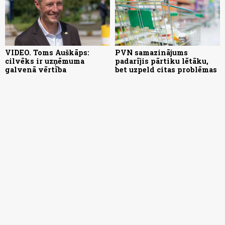
VIDEO. Toms Auškāps:
PVN samazinājums
cilvēks ir uzņēmuma
padarījis pārtiku lētāku,
galvenā vērtība
bet uzpeld citas problēmas