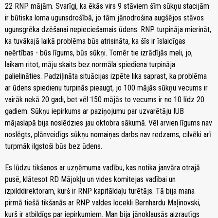
22 RNP mājām. Svarīgi, ka ēkās virs 9 stāviem šīm sūkņu stacijām
ir būtiska loma ugunsdrošībā, jo tām jānodrošina augšējos stāvos
ugunsgrēka dzēšanai nepieciešamais ūdens. RNP turpināja mierināt,
ka tuvākajā laikā problēma būs atrisināta, ka šīs ir īslaicīgas
neērtības - būs līgums, būs sūkņi. Tomēr tie izrādījās meli, jo,
laikam ritot, māju skaits bez normāla spiediena turpināja
palielināties. Padziļināta situācijas izpēte lika saprast, ka problēma
ar ūdens spiedienu turpinās pieaugt, jo 100 mājās sūkņu vecums ir
vairāk nekā 20 gadi, bet vēl 150 mājās to vecums ir no 10 līdz 20
gadiem. Sūkņu iepirkums ar paziņojumu par uzvarētāju IUB
mājaslapā bija noslēdzies jau oktobra sākumā. Vēl arvien līgums nav
noslēgts, plānveidīgs sūkņu nomaiņas darbs nav redzams, cilvēki arī
turpmāk ilgstoši būs bez ūdens.
Es lūdzu tikšanos ar uzņēmuma vadību, kas notika janvāra otrajā
pusē, klātesot RD Mājokļu un vides komitejas vadībai un
izpilddirektoram, kurš ir RNP kapitāldaļu turētājs. Tā bija mana
pirmā tiešā tikšanās ar RNP valdes locekli Bernhardu Maļinovski,
kurš ir atbildīgs par iepirkumiem. Man bija jānoklausās aizrautīgs