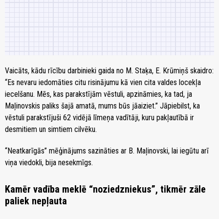
Vaicāts, kādu rīcību darbinieki gaida no M. Staķa, E. Krūmiņš skaidro:
“Es nevaru iedomāties citu risinājumu kā vien cita valdes locekļa
iecelšanu. Mēs, kas parakstījām vēstuli, apzināmies, ka tad, ja
Maļinovskis paliks šajā amatā, mums būs jāaiziet.” Jāpiebilst, ka
vēstuli parakstījuši 62 vidējā līmeņa vadītāji, kuru pakļautībā ir
desmitiem un simtiem cilvēku.
“Neatkarīgās” mēģinājums sazināties ar B. Maļinovski, lai iegūtu arī
viņa viedokli, bija nesekmīgs.
Kamēr vadība meklē “noziedzniekus”, tikmēr zāle
paliek nepļauta