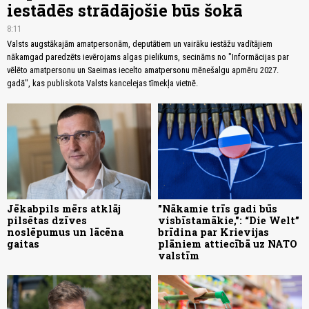
iestādēs strādājošie būs šokā
8:11
Valsts augstākajām amatpersonām, deputātiem un vairāku iestāžu vadītājiem
nākamgad paredzēts ievērojams algas pielikums, secināms no "Informācijas par
vēlēto amatpersonu un Saeimas iecelto amatpersonu mēnešalgu apmēru 2027.
gadā", kas publiskota Valsts kancelejas tīmekļa vietnē.
Jēkabpils mērs atklāj
"Nākamie trīs gadi būs
pilsētas dzīves
visbīstamākie,": “Die Welt”
noslēpumus un lācēna
brīdina par Krievijas
gaitas
plāniem attiecībā uz NATO
valstīm