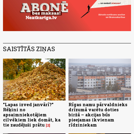
SAISTĪTĀS ZIŅAS
"Lapas izved janvārī?"
Rīgas namu pārvaldnieks
Rēķini no
drīzumā varētu doties
apsaimniekotājiem
biržā – akcijas būs
cilvēkiem liek domāt, ka
pieejamas ikvienam
tie zaudējuši prātu
rīdziniekam
2