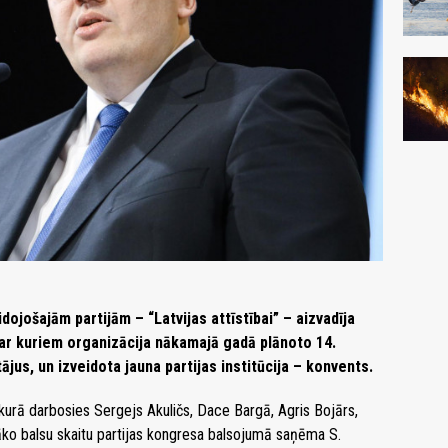
dojošajām partijām – “Latvijas attīstībai” – aizvadīja
 ar kuriem organizācija nākamajā gadā plānoto 14.
jus, un izveidota jauna partijas institūcija – konvents.
, kurā darbosies Sergejs Akuličs, Dace Bargā, Agris Bojārs,
āko balsu skaitu partijas kongresa balsojumā saņēma S.