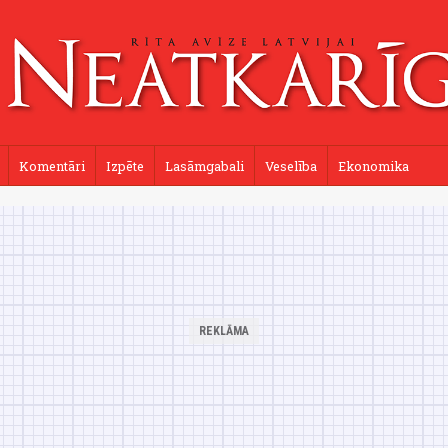
Komentāri
Izpēte
Lasāmgabali
Veselība
Ekonomika