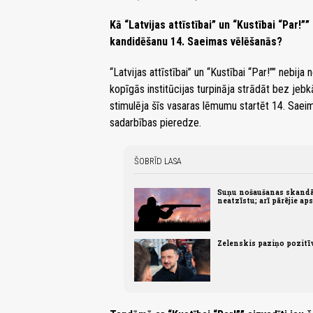
Kā “Latvijas attīstībai” un “Kustībai “Par!
kandidēšanu 14. Saeimas vēlēšanās?
“Latvijas attīstībai” un “Kustībai “Par!”” nebij
kopīgās institūcijas turpināja strādāt bez jebk
stimulēja šīs vasaras lēmumu startēt 14. Saei
sadarbības pieredze.
ŠOBRĪD LASA
Suņu nošaušanas skandā
neatzīstu; arī pārējie ap
Zelenskis paziņo pozit