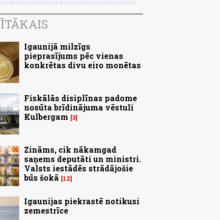
ĪTĀKAIS
Igaunijā milzīgs
pieprasījums pēc vienas
konkrētas divu eiro monētas
Fiskālās disiplīnas padome
nosūta brīdinājuma vēstuli
Kulbergam
3
Zināms, cik nākamgad
saņems deputāti un ministri.
Valsts iestādēs strādājošie
būs šokā
12
Igaunijas piekrastē notikusi
zemestrīce