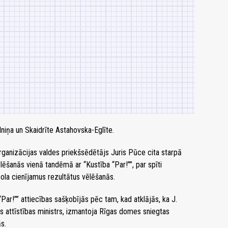
lniņa un Skaidrīte Astahovska-Eglīte.
 organizācijas valdes priekšsēdētājs Juris Pūce cita starpā
lēšanās vienā tandēmā ar “Kustība “Par!””, par spīti
ola cienījamus rezultātus vēlēšanās.
 “Par!”” attiecības sašķobījās pēc tam, kad atklājās, ka J.
 attīstības ministrs, izmantoja Rīgas domes sniegtas
s.