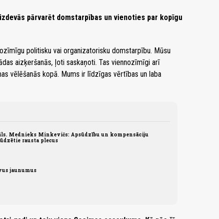
”” izdevās pārvarēt domstarpības un vienoties par kopīgu
a nozīmīgu politisku vai organizatorisku domstarpību. Mūsu
ādas aizķeršanās, ļoti saskaņoti. Tas viennozīmīgi arī
mas vēlēšanās kopā. Mums ir līdzīgas vērtības un laba
ls. Mednieks Minkevičs: Apsūdzību un kompensāciju
sūdzētie rausta plecus
īvus jaunumus