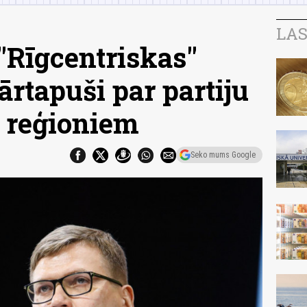
LAS
"Rīgcentriskas"
ārtapuši par partiju
s reģioniem
Seko mums Google