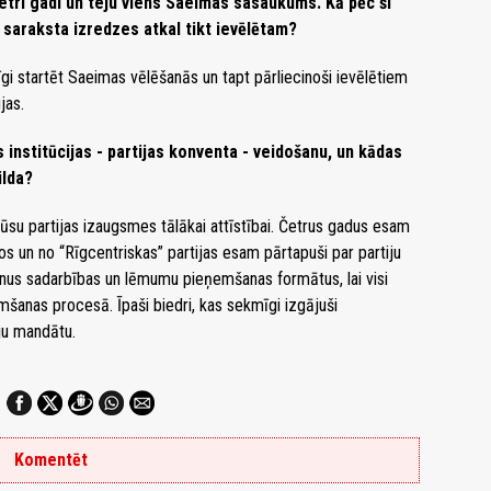
četri gadi un teju viens Saeimas sasaukums. Kā pēc šī
ā saraksta izredzes atkal tikt ievēlētam?
i startēt Saeimas vēlēšanās un tapt pārliecinoši ievēlētiem
jas.
nstitūcijas - partijas konventa - veidošanu, un kādas
ilda?
 mūsu partijas izaugsmes tālākai attīstībai. Četrus gadus esam
os un no “Rīgcentriskas” partijas esam pārtapuši par partiju
unus sadarbības un lēmumu pieņemšanas formātus, lai visi
mšanas procesā. Īpaši biedri, kas sekmīgi izgājuši
u mandātu.
Komentēt