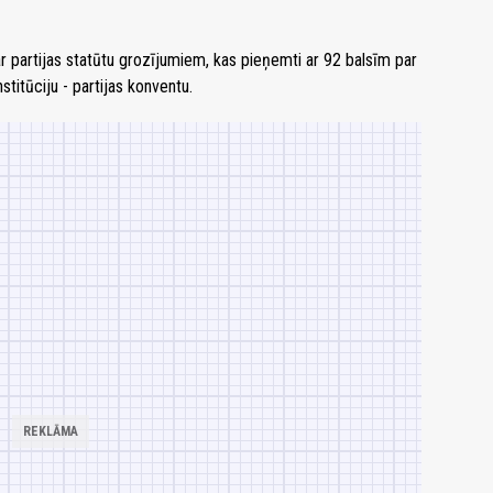
ar partijas statūtu grozījumiem, kas pieņemti ar 92 balsīm par
titūciju - partijas konventu.