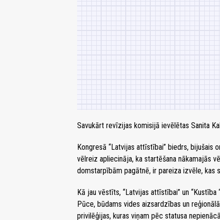
Savukārt revīzijas komisijā ievēlētas Sanita Ka
Kongresā “Latvijas attīstībai” biedrs, bijušais
vēlreiz apliecināja, ka startēšana nākamajās vē
domstarpībām pagātnē, ir pareiza izvēle, kas s
Kā jau vēstīts, “Latvijas attīstībai” un “Kustība
Pūce, būdams vides aizsardzības un reģionālās
privilēģijas, kuras viņam pēc statusa nepienācā