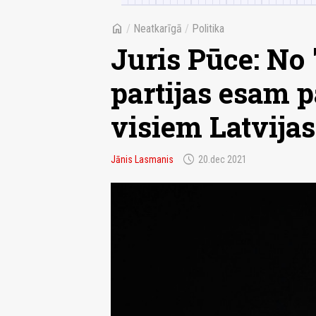
home
/
Neatkarīgā
/
Politika
Juris Pūce: No 
partijas esam p
visiem Latvija
schedule
Jānis Lasmanis
20.dec 2021