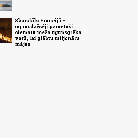
Skandāls Francijā –
ugunsdzēsēji pametuši
ciematu meža ugunsgrēka
varā, lai glābtu miljonāru
mājas