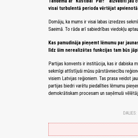
Tandēmā ar “Kustībai “Par!”” aizvadīti jau 
visai turbulentā perioda vērtējat apvienot
Domāju, ka mums ir visai labas izredzes sekmīg
Saeimā. To rāda arī sabiedrības viedokļu aptau
Kas pamudināja pieņemt lēmumu par jaunas i
līdz šim nerealizētas funkcijas tam būs jāp
Partijas konvents ir institūcija, kas ir dabiska
sekmīgi attīstījuši mūsu pārstāvniecību reģion
visiem Latvijas reģioniem. Tas prasa veidot ja
partijas biedri varētu piedalīties lēmumu pieņe
demokrātiskam procesam un saņēmuši vēlētāj
DALIES: