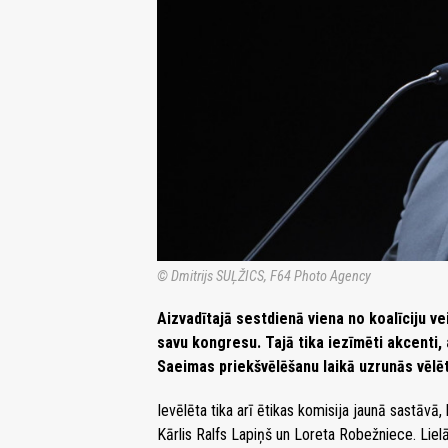
© Dmitrijs SUĻŽICS, F64 Photo Agency
Aizvadītajā sestdienā viena no koalīciju vei
savu kongresu. Tajā tika iezīmēti akcenti,
Saeimas priekšvēlēšanu laikā uzrunās vēlētā
Ievēlēta tika arī ētikas komisija jaunā sastāvā
Kārlis Ralfs Lapiņš un Loreta Robežniece. Liel