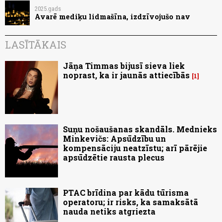
2025.gads
Avarē mediķu lidmašīna, izdzīvojušo nav
LASĪTĀKAIS
Jāņa Timmas bijusī sieva liek
noprast, ka ir jaunās attiecībās
1
Suņu nošaušanas skandāls. Mednieks
Minkevičs: Apsūdzību un
kompensāciju neatzīstu; arī pārējie
apsūdzētie rausta plecus
PTAC brīdina par kādu tūrisma
operatoru; ir risks, ka samaksātā
nauda netiks atgriezta