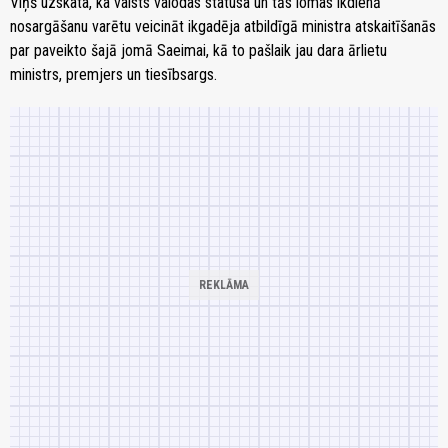
Viņš uzskata, ka valsts valodas statusa un tās lomas ikdienā
nosargāšanu varētu veicināt ikgadēja atbildīgā ministra atskaitīšanās
par paveikto šajā jomā Saeimai, kā to pašlaik jau dara ārlietu
ministrs, premjers un tiesībsargs.