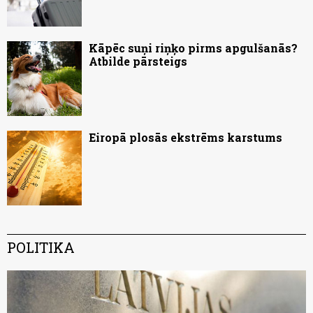
Kāpēc suņi riņķo pirms apgulšanās?
Atbilde pārsteigs
Eiropā plosās ekstrēms karstums
POLITIKA