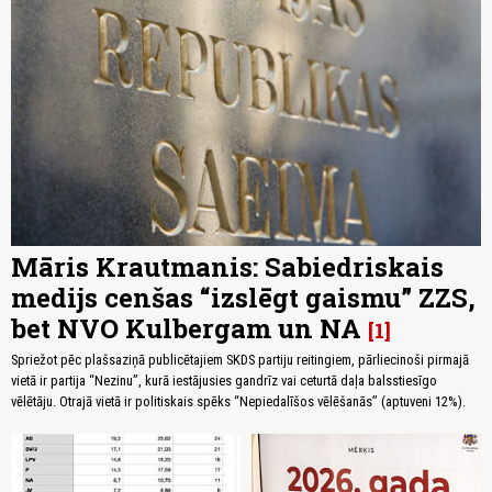
Māris Krautmanis: Sabiedriskais
medijs cenšas “izslēgt gaismu” ZZS,
bet NVO Kulbergam un NA
1
Spriežot pēc plašsaziņā publicētajiem SKDS partiju reitingiem, pārliecinoši pirmajā
vietā ir partija “Nezinu”, kurā iestājusies gandrīz vai ceturtā daļa balsstiesīgo
vēlētāju. Otrajā vietā ir politiskais spēks “Nepiedalīšos vēlēšanās” (aptuveni 12%).