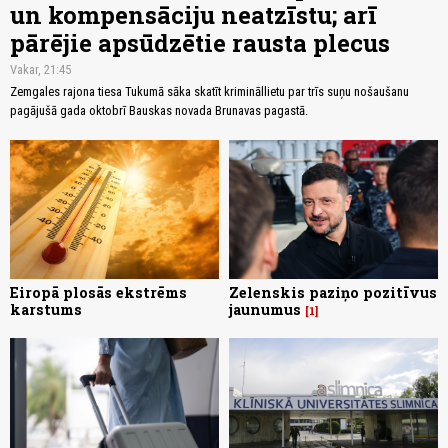
un kompensāciju neatzīstu; arī
pārējie apsūdzētie rausta plecus
Vakar, 21:45
Zemgales rajona tiesa Tukumā sāka skatīt krimināllietu par trīs suņu nošaušanu
pagājušā gada oktobrī Bauskas novada Brunavas pagastā.
Eiropā plosās ekstrēms
Zelenskis paziņo pozitīvus
karstums
jaunumus
1