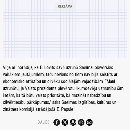
Viņa arī norādīja, ka E. Levits savā uzrunā Saeimai pievērsies
vairākiem jautājumiem, taču neviens no tiem nav bijis saistīts ar
ekonomisko attīstību un cilvēku sociālajām vajadzībām. “Mani
uzrunātu, ja Valsts prezidents pievērstu likumdevēja uzmanību šīm
lietām, ka tā būtu valsts prioritāte, kā mazināt nabadzību un
cilvēktiesību pārkāpumus,” saka Saeimas Izglītības, kultūras un
zinātnes komisijā strādājošā E. Papule.
DALIES: