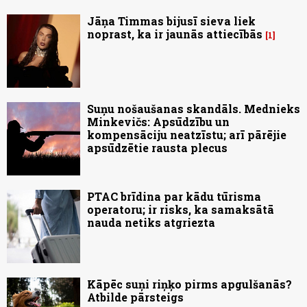
Jāņa Timmas bijusī sieva liek
noprast, ka ir jaunās attiecībās
1
Suņu nošaušanas skandāls. Mednieks
Minkevičs: Apsūdzību un
kompensāciju neatzīstu; arī pārējie
apsūdzētie rausta plecus
PTAC brīdina par kādu tūrisma
operatoru; ir risks, ka samaksātā
nauda netiks atgriezta
Kāpēc suņi riņķo pirms apgulšanās?
Atbilde pārsteigs