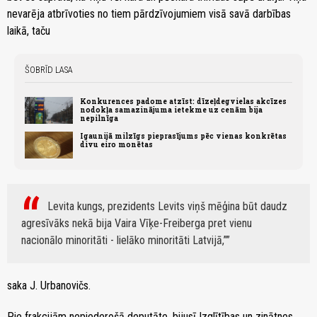
nevarēja atbrīvoties no tiem pārdzīvojumiem visā savā darbības
laikā, taču
ŠOBRĪD LASA
Konkurences padome atzīst: dīzeļdegvielas akcīzes
nodokļa samazinājuma ietekme uz cenām bija
nepilnīga
Igaunijā milzīgs pieprasījums pēc vienas konkrētas
divu eiro monētas
Levita kungs, prezidents Levits viņš mēģina būt daudz
agresīvāks nekā bija Vaira Vīķe-Freiberga pret vienu
nacionālo minoritāti - lielāko minoritāti Latvijā,”
saka J. Urbanovičs.
Pie frakcijām nepiederošā deputāte, bijusī Izglītības un zinātnes