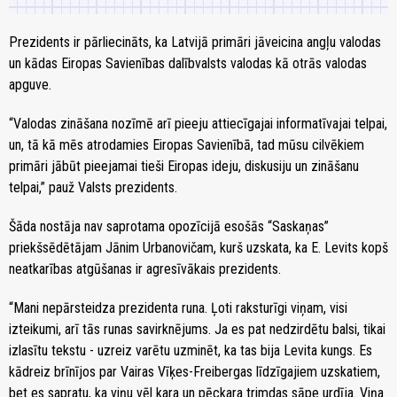
Prezidents ir pārliecināts, ka Latvijā primāri jāveicina angļu valodas
un kādas Eiropas Savienības dalībvalsts valodas kā otrās valodas
apguve.
“Valodas zināšana nozīmē arī pieeju attiecīgajai informatīvajai telpai,
un, tā kā mēs atrodamies Eiropas Savienībā, tad mūsu cilvēkiem
primāri jābūt pieejamai tieši Eiropas ideju, diskusiju un zināšanu
telpai,” pauž Valsts prezidents.
Šāda nostāja nav saprotama opozīcijā esošās “Saskaņas”
priekšsēdētājam Jānim Urbanovičam, kurš uzskata, ka E. Levits kopš
neatkarības atgūšanas ir agresīvākais prezidents.
“Mani nepārsteidza prezidenta runa. Ļoti raksturīgi viņam, visi
izteikumi, arī tās runas savirknējums. Ja es pat nedzirdētu balsi, tikai
izlasītu tekstu - uzreiz varētu uzminēt, ka tas bija Levita kungs. Es
kādreiz brīnījos par Vairas Vīķes-Freibergas līdzīgajiem uzskatiem,
bet es sapratu, ka viņu vēl kara un pēckara trimdas sāpe urdīja. Viņa