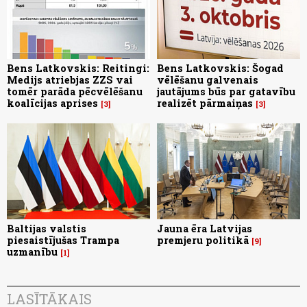
Bens Latkovskis: Reitingi:
Bens Latkovskis: Šogad
Medijs atriebjas ZZS vai
vēlēšanu galvenais
tomēr parāda pēcvēlēšanu
jautājums būs par gatavību
koalīcijas aprises
realizēt pārmaiņas
3
3
Baltijas valstis
Jauna ēra Latvijas
piesaistījušas Trampa
premjeru politikā
9
uzmanību
1
LASĪTĀKAIS