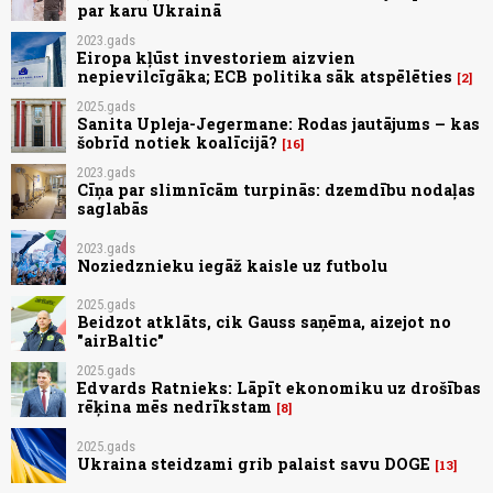
par karu Ukrainā
2023.gads
Eiropa kļūst investoriem aizvien
nepievilcīgāka; ECB politika sāk atspēlēties
2
2025.gads
Sanita Upleja-Jegermane: Rodas jautājums – kas
šobrīd notiek koalīcijā?
16
2023.gads
Cīņa par slimnīcām turpinās: dzemdību nodaļas
saglabās
2023.gads
Noziedznieku iegāž kaisle uz futbolu
2025.gads
Beidzot atklāts, cik Gauss saņēma, aizejot no
"airBaltic"
2025.gads
Edvards Ratnieks: Lāpīt ekonomiku uz drošības
rēķina mēs nedrīkstam
8
2025.gads
Ukraina steidzami grib palaist savu DOGE
13