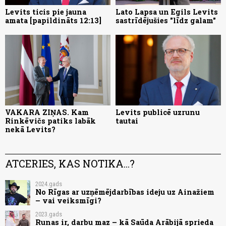
Levits ticis pie jauna
Lato Lapsa un Egils Levits
amata [papildināts 12:13]
sastrīdējušies "līdz galam"
VAKARA ZIŅAS. Kam
Levits publicē uzrunu
Rinkēvičs patiks labāk
tautai
nekā Levits?
ATCERIES, KAS NOTIKA...?
2024.gads
No Rīgas ar uzņēmējdarbības ideju uz Ainažiem
– vai veiksmīgi?
2023.gads
Runas ir, darbu maz – kā Saūda Arābijā sprieda