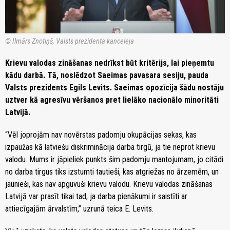
© Ilmārs Znotiņš, Valsts prezidenta kanceleja
Krievu valodas zināšanas nedrīkst būt kritērijs, lai pieņemtu
kādu darbā. Tā, noslēdzot Saeimas pavasara sesiju, pauda
Valsts prezidents Egils Levits. Saeimas opozīcija šādu nostāju
uztver kā agresīvu vēršanos pret lielāko nacionālo minoritāti
Latvijā.
“Vēl joprojām nav novērstas padomju okupācijas sekas, kas
izpaužas kā latviešu diskriminācija darba tirgū, ja tie neprot krievu
valodu. Mums ir jāpieliek punkts šim padomju mantojumam, jo citādi
no darba tirgus tiks izstumti tautieši, kas atgriežas no ārzemēm, un
jaunieši, kas nav apguvuši krievu valodu. Krievu valodas zināšanas
Latvijā var prasīt tikai tad, ja darba pienākumi ir saistīti ar
attiecīgajām ārvalstīm,” uzrunā teica E. Levits.