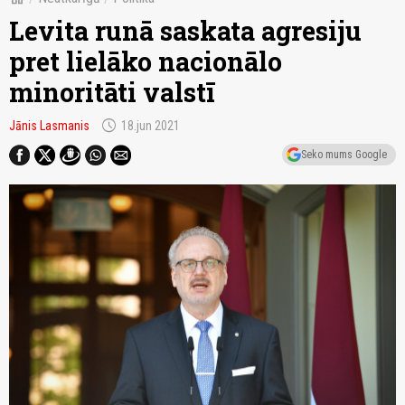
Levita runā saskata agresiju
pret lielāko nacionālo
minoritāti valstī
schedule
Jānis Lasmanis
18.jun 2021
Seko mums Google