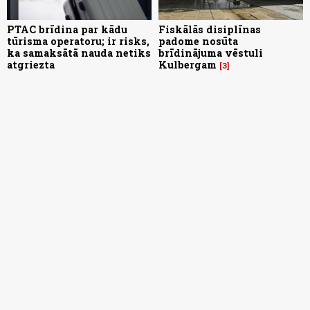
PTAC brīdina par kādu
Fiskālās disiplīnas
tūrisma operatoru; ir risks,
padome nosūta
ka samaksātā nauda netiks
brīdinājuma vēstuli
atgriezta
Kulbergam
3