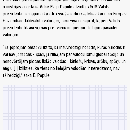
ministrijas augsta ierēdne Evija Papule atzinīgi vērtē Valsts
prezidenta aicinājumu kā otro svešvalodu izvēlēties kādu no Eiropas
Savienības dalībvalstu valodām, taču viņa nesaprot, kāpēc Valsts
prezidents tik asi vēršas pret vienu no piecām lielajām pasaules
valodām.
“Es joprojām pastāvu uz to, ka ir tuvredzīgi norādīt, kuras valodas ir
vai nav jāmācas - īpaši, ja runājam par valodu lomu globalizācijā un
nenovērtējam piecas lielās valodas - ķīniešu, krievu, arābu, spāņu un
angļu [..] Izlikties, ka viena no lielajām valodām ir neredzama, nav
tālredzīgi,” saka E. Papule.