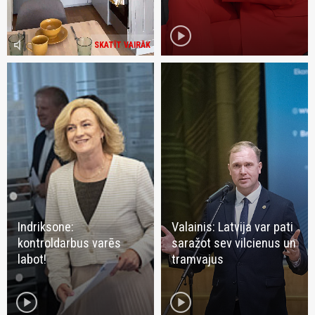
play_circle
volume_mute
SKATĪT VAIRĀK
Indriksone:
Valainis: Latvija var pati
kontroldarbus varēs
saražot sev vilcienus un
labot!
tramvajus
play_circle
play_circle