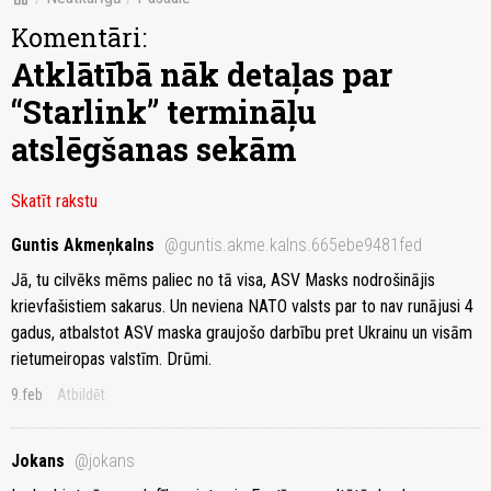
Komentāri:
Atklātībā nāk detaļas par
“Starlink” termināļu
atslēgšanas sekām
Skatīt rakstu
Guntis Akmeņkalns
@guntis.akme.kalns.665ebe9481fed
Jā, tu cilvēks mēms paliec no tā visa, ASV Masks nodrošinājis
krievfašistiem sakarus. Un neviena NATO valsts par to nav runājusi 4
gadus, atbalstot ASV maska graujošo darbību pret Ukrainu un visām
rietumeiropas valstīm. Drūmi.
9.feb
Atbildēt
Jokans
@jokans