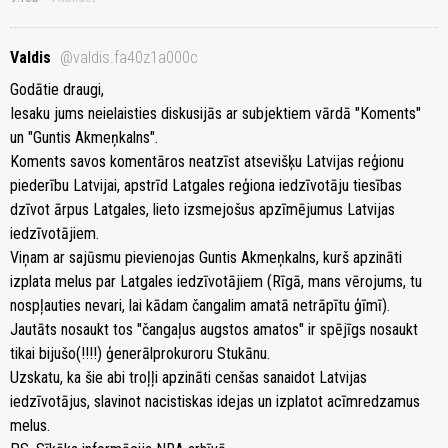
Valdis
@valdis.fa40z1a000c
Godātie draugi,
Iesaku jums neielaisties diskusijās ar subjektiem vārdā "Koments"
un "Guntis Akmeņkalns".
Koments savos komentāros neatzīst atsevišķu Latvijas reģionu
piederību Latvijai, apstrīd Latgales reģiona iedzīvotāju tiesības
dzīvot ārpus Latgales, lieto izsmejošus apzīmējumus Latvijas
iedzīvotājiem.
Viņam ar sajūsmu pievienojas Guntis Akmeņkalns, kurš apzināti
izplata melus par Latgales iedzīvotājiem (Rīgā, mans vērojums, tu
nospļauties nevari, lai kādam čangalim amatā netrāpītu ģīmī).
Jautāts nosaukt tos "čangaļus augstos amatos" ir spējīgs nosaukt
tikai bijušo(!!!!) ģenerālprokuroru Stukānu.
Uzskatu, ka šie abi troļļi apzināti cenšas sanaidot Latvijas
iedzīvotājus, slavinot nacistiskas idejas un izplatot acīmredzamus
melus.