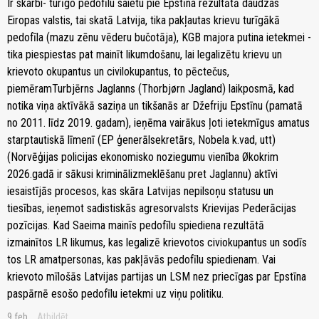
Ir skarbi- turīgo pedofīlu saietu pie Epstīna rezultātā daudzas
Eiropas valstis, tai skatā Latvija, tika pakļautas krievu turīgākā
pedofīla (mazu zēnu vēderu bučotāja), KGB majora putina ietekmei -
tika piespiestas pat mainīt likumdošanu, lai legalizētu krievu un
krievoto okupantus un civilokupantus, to pēctečus,
piemēramTurbjērns Jaglanns (Thorbjørn Jagland) laikposmā, kad
notika viņa aktīvākā saziņa un tikšanās ar Džefriju Epstīnu (pamatā
no 2011. līdz 2019. gadam), ieņēma vairākus ļoti ietekmīgus amatus
starptautiskā līmenī (EP ģenerālsekretārs, Nobela k.vad, utt)
(Norvēģijas policijas ekonomisko noziegumu vienība Økokrim
2026.gadā ir sākusi kriminālizmeklēšanu pret Jaglannu) aktīvi
iesaistījās procesos, kas skāra Latvijas nepilsoņu statusu un
tiesības, ieņemot sadistiskās agresorvalsts Krievijas Pederācijas
pozīcijas. Kad Saeima mainīs pedofīlu spiediena rezultātā
izmainītos LR likumus, kas legalizē krievotos civiokupantus un sodīs
tos LR amatpersonas, kas pakļāvās pedofīlu spiedienam. Vai
krievoto mīlošās Latvijas partijas un LSM nez priecīgas par Epstīna
paspārnē esošo pedofīlu ietekmi uz viņu politiku.
9.feb
Atbildēt