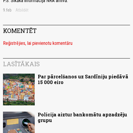
P.S. Sīkāka informācija NRA arhīvā.
9.feb
Atbildēt
KOMENTĒT
Reģistrējies, lai pievienotu komentāru
LASĪTĀKAIS
Par pārcelšanos uz Sardīniju piedāvā
15 000 eiro
Policija aiztur bankomātu apzadzēju
grupu