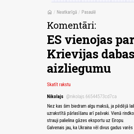
home
/
Neatkarīgā
/
Pasaulē
Komentāri:
ES vienojas pa
Krievijas daba
aizliegumu
Skatīt rakstu
Nikolajs
@nikolajs.66544573cd7ca
Nez kas šim biedram algu maksā, ja pēdējā laikā
uzrakstītā pārlasīšanu arī pašvaki. Vienā rind
strauji palielina gāzes eksportu uz Eiropu.
Galvenais jau, ka Ukraina vēl divus gadus varēs 