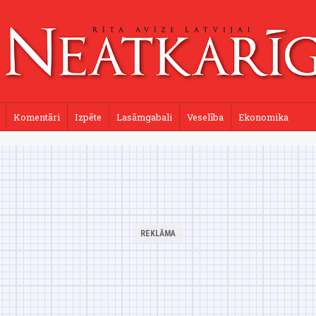
Komentāri
Izpēte
Lasāmgabali
Veselība
Ekonomika