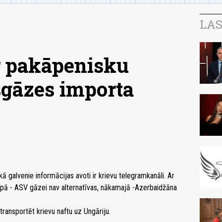
LAS
r pakāpenisku
sgāzes importa
 galvenie informācijas avoti ir krievu telegramkanāli. Ar
kopā - ASV gāzei nav alternatīvas, nākamajā -Azerbaidžāna
transportēt krievu naftu uz Ungāriju.