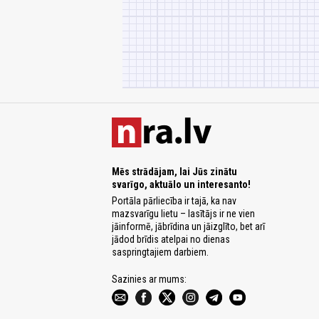
Mēs strādājam, lai Jūs zinātu
svarīgo, aktuālo un interesanto!
Portāla pārliecība ir tajā, ka nav
mazsvarīgu lietu – lasītājs ir ne vien
jāinformē, jābrīdina un jāizglīto, bet arī
jādod brīdis atelpai no dienas
saspringtajiem darbiem.
Sazinies ar mums: