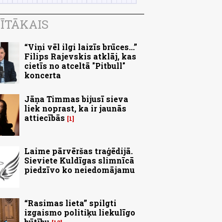
ĪTĀKAIS
“Viņi vēl ilgi laizīs brūces...”
Filips Rajevskis atklāj, kas
cietīs no atceltā "Pitbull"
koncerta
Jāņa Timmas bijusī sieva
liek noprast, ka ir jaunās
attiecībās
1
Laime pārvēršas traģēdijā.
Sieviete Kuldīgas slimnīcā
piedzīvo ko neiedomājamu
“Rasimas lieta” spilgti
izgaismo politiķu liekulīgo
būtību