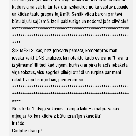
kādu islama valsti, tur tev ātri izskaidros no kā sastāv pasaule
un kādas tautu grupas tajā mīt. Senāk vācu baroni par tevi
būtu bijuši sajūsmā, izcili paklausīgs un nedomājošs cilvēciņš.
*******************************************************
*******************************************************
****
ŠIS MĒSLS, kas, bez jebkāda pamata, komentāros man
iesaka veikt DNS analīzes, lai noteiktu kāds es esmu "tīrasiņu
izņēmums"!!!! tad, kad viņam, burtiski ar pirkstu acīs iebaksta
viņa tekstus, visu apgriež pilnīgi otrādi un turpina par mani
rakstīt visādas cūcības, piemēram šo:
*******************************************************
*******************************************************
****
No raksta "Latvijā sākušies Trampa laiki – amatpersonas
atļaujas to, kas kādreiz būtu izraisījis skandālu"
ir tāds
Godātie draugi !