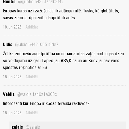
Guntis
@guntis.643137c4b3f42
Eiropas kurss uz rzažošanas likvidāciju rullē. Tusks, kā globālists,
savas zemes rūpniecību labprāt likvidēs.
18.jun 2025
Atbildēt
Uldis
@uldis.6442108518de7
Žēl ka eiropieśu augstprātība un nepamatotas zaļās ambìcijas dzen
šo veidojumu uz galu.Tāpēc jau ASV,Ķīna un arì Krievija ,nav vairs
spiestas rēķināties ar ES.
18.jun 2025
Atbildēt
Valdis
@valdis.fa40z1a000c
Interesanti kur Eiropā ir kādas tērauda raktuves?
18.jun 2025
Atbildēt
zalais
@zalais