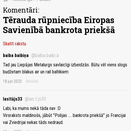
Komentāri:
Tērauda rūpniecība Eiropas
Savienībā bankrota priekšā
Skatīt rakstu
baiba baibiņa
@baiba.baibi.a
Tad jau Liepājas Metalurgs savlaicīgi izbeidzās. Būtu vēl viens slogs
budžetam blakus air un rail baltikiem.
18.jun 2025
Atbildēt
lasītājs33
@las.t.js33
Labi, ka mums nekā tāda nav :D
Virsraksts maldinošs, jābūt "Polijas .... bankrota priekšā" jo Francijai
vai Zviedrijai nekas tāds nedraud.