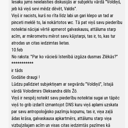
Iesaku jums neielaisties diskusijās ar subjektu vārdā "Voldiņš,
jeb kā viņš sevi mēdz dēvēt, Valdis".
Viņš ir nacists, kurš no rīta līdz labi un gari klepo un tad ar
pinceti meklē to, lai nokārtotos wc. Tā pat viņš savu piederību
noteiktai nācijai vērtē apmerot galvaskausu, attāluma starp
acīm, ar mikrometru mērot savu kājstarpi, tas ir, to, kas tur
atrodas un citas iedzimtas lietas.
10.feb
No raksta: "Par ko vācieši īstenībā izgāza dusmas Zlēkās?"
***********
ir tāds
Godātie draugi !
Lūdzu palīdziet subjektiņam ar segvārdu "Voldiņš", īstajā
vārdā Volodimirs Oleksandra dēls Žō.
Viņš ir nespēj noteikt savu piederību noteiktai sugai un tāpēc
viņš to grib izdarīt izmantojot DNS kuru viņš aplami uzskata
par savu antropoloģisko pazīmju kopumu, tas ir, viņa zaļā
ādas krāsa, galvaskausa apkartmērs, attālumu starp viņa
vizbuļzilajam acīm un visas citas iedzimtās pazīmes kā