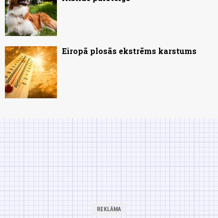
Eiropā plosās ekstrēms karstums