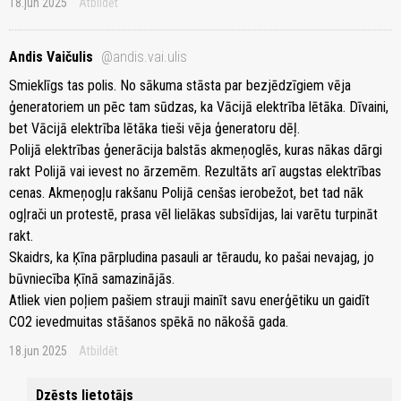
18.jun 2025
Atbildēt
Andis Vaičulis
@andis.vai.ulis
Smieklīgs tas polis. No sākuma stāsta par bezjēdzīgiem vēja
ģeneratoriem un pēc tam sūdzas, ka Vācijā elektrība lētāka. Dīvaini,
bet Vācijā elektrība lētāka tieši vēja ģeneratoru dēļ.
Polijā elektrības ģenerācija balstās akmeņoglēs, kuras nākas dārgi
rakt Polijā vai ievest no ārzemēm. Rezultāts arī augstas elektrības
cenas. Akmeņogļu rakšanu Polijā cenšas ierobežot, bet tad nāk
ogļrači un protestē, prasa vēl lielākas subsīdijas, lai varētu turpināt
rakt.
Skaidrs, ka Ķīna pārpludina pasauli ar tēraudu, ko pašai nevajag, jo
būvniecība Ķīnā samazinājās.
Atliek vien poļiem pašiem strauji mainīt savu enerģētiku un gaidīt
CO2 ievedmuitas stāšanos spēkā no nākošā gada.
18.jun 2025
Atbildēt
Dzēsts lietotājs