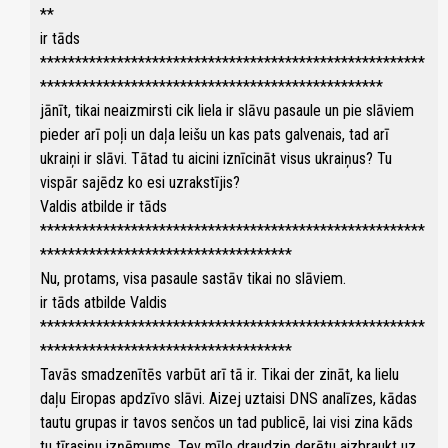
**
ir tāds
*******************************************************
*************************************************
jānīt, tikai neaizmirsti cik liela ir slāvu pasaule un pie slāviem
pieder arī poļi un daļa leišu un kas pats galvenais, tad arī
ukraiņi ir slāvi. Tātad tu aicini iznīcināt visus ukraiņus? Tu
vispār sajēdz ko esi uzrakstījis?
Valdis atbilde ir tāds
*******************************************************
************************************
Nu, protams, visa pasaule sastāv tikai no slāviem.
ir tāds atbilde Valdis
*******************************************************
************************************
Tavās smadzenītēs varbūt arī tā ir. Tikai der zināt, ka lielu
daļu Eiropas apdzīvo slāvi. Aizej uztaisi DNS analīzes, kādas
tautu grupas ir tavos senčos un tad publicē, lai visi zina kāds
tu tīrasiņu izņēmums. Tev mīļo draudziņ derētu aizbraukt uz