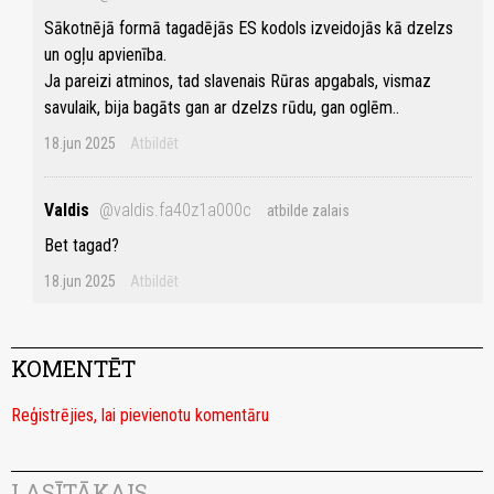
Sākotnējā formā tagadējās ES kodols izveidojās kā dzelzs
un ogļu apvienība.
Ja pareizi atminos, tad slavenais Rūras apgabals, vismaz
savulaik, bija bagāts gan ar dzelzs rūdu, gan oglēm..
18.jun 2025
Atbildēt
Valdis
@valdis.fa40z1a000c
atbilde zalais
Bet tagad?
18.jun 2025
Atbildēt
KOMENTĒT
Reģistrējies, lai pievienotu komentāru
LASĪTĀKAIS