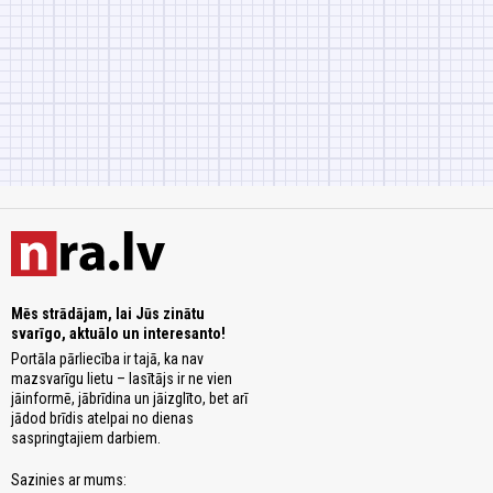
Mēs strādājam, lai Jūs zinātu
svarīgo, aktuālo un interesanto!
Portāla pārliecība ir tajā, ka nav
mazsvarīgu lietu – lasītājs ir ne vien
jāinformē, jābrīdina un jāizglīto, bet arī
jādod brīdis atelpai no dienas
saspringtajiem darbiem.
Sazinies ar mums: