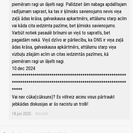
piemēram ragi un šķelti nagi. Palīdziet šim nabaga apdalītajam
radījumam saprast, ka tas ir ķīmisks savienojums nevis viņa
zaļā ādas krāsa, galvaskausa apkartmērs, attālumu starp acīm
vai kāda cita iedzimta pazīme, bet ķīmisks savienojums.
Varbūt notiek pasaulē brīnumi un viņš to sapratīs, bet
pagaidām nekā. Viņš dzīvo ar pārliecību, ka DNS ir viņa zaļā
ādas krāsa, galvaskausa apkārtmērs, attālumu starp viņa
vizbuļu zilajām acīm un citas iedzimtās pazīmes, kā
piemēram ragi un šķelti nagi.
10.dec 2024
*******************************************************
*******************************************************
*****
Vai nav cūka(cūksuns)? Es vēlreiz aicinu visus pārtraukt
jebkādas diskusijas ar šo nacistu un trolli!
18.jun 2025
Atbildēt