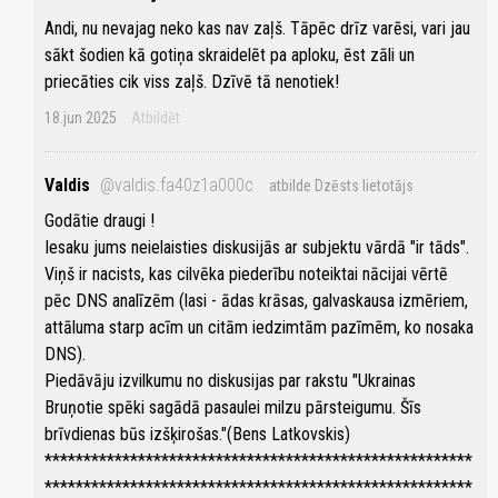
Andi, nu nevajag neko kas nav zaļš. Tāpēc drīz varēsi, vari jau
sākt šodien kā gotiņa skraidelēt pa aploku, ēst zāli un
priecāties cik viss zaļš. Dzīvē tā nenotiek!
18.jun 2025
Atbildēt
Valdis
@valdis.fa40z1a000c
atbilde Dzēsts lietotājs
Godātie draugi !
Iesaku jums neielaisties diskusijās ar subjektu vārdā "ir tāds".
Viņš ir nacists, kas cilvēka piederību noteiktai nācijai vērtē
pēc DNS analīzēm (lasi - ādas krāsas, galvaskausa izmēriem,
attāluma starp acīm un citām iedzimtām pazīmēm, ko nosaka
DNS).
Piedāvāju izvilkumu no diskusijas par rakstu "Ukrainas
Bruņotie spēki sagādā pasaulei milzu pārsteigumu. Šīs
brīvdienas būs izšķirošas."(Bens Latkovskis)
*******************************************************
*******************************************************