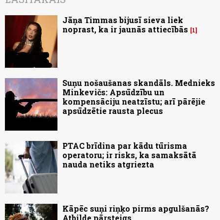
Jāņa Timmas bijusī sieva liek
noprast, ka ir jaunās attiecībās
1
Suņu nošaušanas skandāls. Mednieks
Minkevičs: Apsūdzību un
kompensāciju neatzīstu; arī pārējie
apsūdzētie rausta plecus
PTAC brīdina par kādu tūrisma
operatoru; ir risks, ka samaksātā
nauda netiks atgriezta
Kāpēc suņi riņķo pirms apgulšanās?
Atbilde pārsteigs