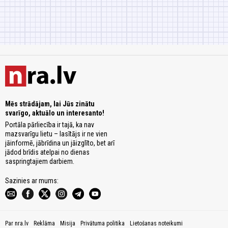
Mēs strādājam, lai Jūs zinātu
svarīgo, aktuālo un interesanto!
Portāla pārliecība ir tajā, ka nav
mazsvarīgu lietu – lasītājs ir ne vien
jāinformē, jābrīdina un jāizglīto, bet arī
jādod brīdis atelpai no dienas
saspringtajiem darbiem.
Sazinies ar mums:
Par nra.lv
Reklāma
Misija
Privātuma politika
Lietošanas noteikumi