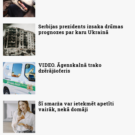
Serbijas prezidents izsaka drūmas
prognozes par karu Ukrainā
VIDEO. Āgenskalnā trako
dzērājšoferis
Šī smarža var ietekmēt apetīti
vairāk, nekā domāji