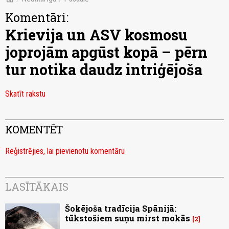
Komentāri:
Krievija un ASV kosmosu
joprojām apgūst kopā – pērn
tur notika daudz intriģējoša
Skatīt rakstu
KOMENTĒT
Reģistrējies, lai pievienotu komentāru
LASĪTĀKAIS
Šokējoša tradīcija Spānijā:
tūkstošiem suņu mirst mokās
2