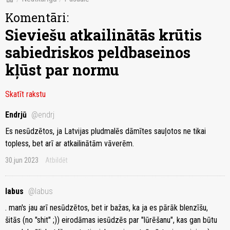
Komentāri:
Sieviešu atkailinātās krūtis
sabiedriskos peldbaseinos
kļūst par normu
Skatīt rakstu
Endrjū
@endrj
Es nesūdzētos, ja Latvijas pludmalēs dāmītes sauļotos ne tikai
topless, bet arī ar atkailinātām vāverēm.
30.jun 2023
Atbildēt
labus
@labus
. man's jau arī nesūdzētos, bet ir bažas, ka ja es pārāk blenzīšu,
šitās (no "shit" ;)) eirodāmas iesūdzēs par "lūrēšanu", kas gan būtu