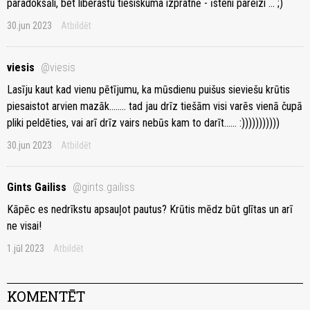
paradoksāli, bet liberastu tiesiskuma izpratnē - īsteni pareizi ... ;)
30.jun 2023
Atbildēt
viesis
@viesis
Lasīju kaut kad vienu pētījumu, ka mūsdienu puišus sieviešu krūtis
piesaistot arvien mazāk........ tad jau drīz tiešām visi varēs vienā čupā
pliki peldēties, vai arī drīz vairs nebūs kam to darīt...... :)))))))))))
30.jun 2023
Atbildēt
Gints Gailiss
@gints.gailiss
Kāpēc es nedrīkstu apsauļot pautus? Krūtis mēdz būt glītas un arī
ne visai!
1.jūl 2023
Atbildēt
KOMENTĒT