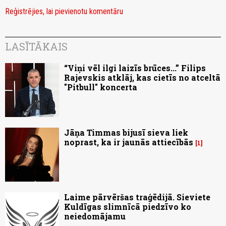
Reģistrējies, lai pievienotu komentāru
LASĪTĀKAIS
“Viņi vēl ilgi laizīs brūces...” Filips
Rajevskis atklāj, kas cietīs no atceltā
"Pitbull" koncerta
Jāņa Timmas bijusī sieva liek
noprast, ka ir jaunās attiecībās
1
Laime pārvēršas traģēdijā. Sieviete
Kuldīgas slimnīcā piedzīvo ko
neiedomājamu