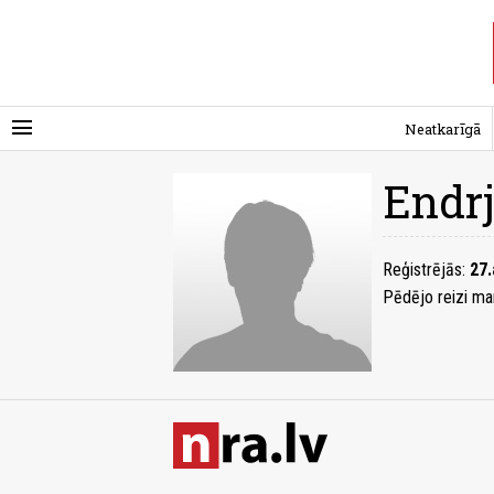
menu
Neatkarīgā
Endr
Reģistrējās:
27.
Pēdējo reizi ma