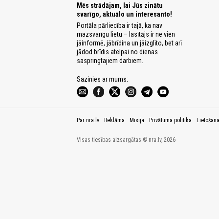
Mēs strādājam, lai Jūs zinātu
svarīgo, aktuālo un interesanto!
Portāla pārliecība ir tajā, ka nav
mazsvarīgu lietu – lasītājs ir ne vien
jāinformē, jābrīdina un jāizglīto, bet arī
jādod brīdis atelpai no dienas
saspringtajiem darbiem.
Sazinies ar mums:
Par nra.lv
Reklāma
Misija
Privātuma politika
Lietošan
Visas tiesības aizsargātas © nra.lv, 2026