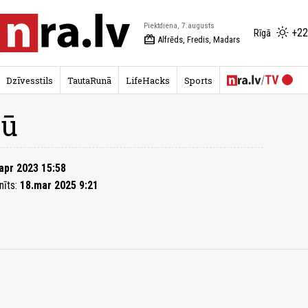
Piektdiena, 7.augusts
+22
Rīgā
redeem
Alfrēds, Fredis, Madars
Dzīvesstils
TautaRunā
LifeHacks
Sports
jū
apr 2023 15:58
nīts:
18.mar 2025 9:21