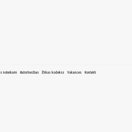
as noteikumi
Autortiesības
Ētikas kodekss
Vakances
Kontakti