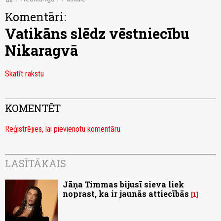
Komentāri:
Vatikāns slēdz vēstniecību
Nikaragvā
Skatīt rakstu
KOMENTĒT
Reģistrējies, lai pievienotu komentāru
LASĪTĀKAIS
Jāņa Timmas bijusī sieva liek
noprast, ka ir jaunās attiecībās
1