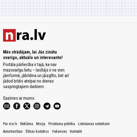
Mēs strādājam, lai Jūs zinātu
svarīgo, aktuālo un interesanto!
Portāla pārliecība ir tajā, ka nav
mazsvarīgu lietu – lasītājs ir ne vien
jāinformē, jābrīdina un jāizglīto, bet arī
jādod brīdis atelpai no dienas
saspringtajiem darbiem.
Sazinies ar mums:
Par nra.lv
Reklāma
Misija
Privātuma politika
Lietošanas noteikumi
Autortiesības
Ētikas kodekss
Vakances
Kontakti