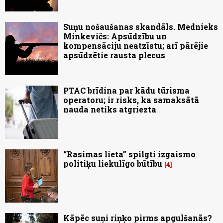
Suņu nošaušanas skandāls. Mednieks
Minkevičs: Apsūdzību un
kompensāciju neatzīstu; arī pārējie
apsūdzētie rausta plecus
PTAC brīdina par kādu tūrisma
operatoru; ir risks, ka samaksātā
nauda netiks atgriezta
“Rasimas lieta” spilgti izgaismo
politiķu liekulīgo būtību
4
Kāpēc suņi riņķo pirms apgulšanās?