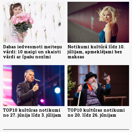
Dabas iedvesmoti meiteņu
Notikumi kultūrā līdz 10.
vārdi: 10 maigi un skaisti
jūlijam, apmeklējami bez
vārdi ar īpašu nozīmi
maksas
TOP10 kultūras notikumi
TOP10 kultūras notikumi
no 27. jūnija līdz 3. jūlijam
no 20. līdz 26. jūnijam