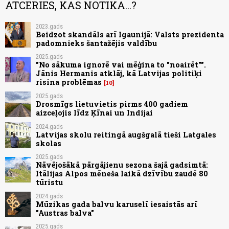
ATCERIES, KAS NOTIKA...?
2023.gads
Beidzot skandāls arī Igaunijā: Valsts prezidenta
padomnieks šantažējis valdību
2025.gads
"No sākuma ignorē vai mēģina to "noairēt"".
Jānis Hermanis atklāj, kā Latvijas politiķi
risina problēmas
10
2025.gads
Drosmīgs lietuvietis pirms 400 gadiem
aizceļojis līdz Ķīnai un Indijai
2024.gads
Latvijas skolu reitingā augšgalā tieši Latgales
skolas
2025.gads
Nāvējošākā pārgājienu sezona šajā gadsimtā:
Itālijas Alpos mēneša laikā dzīvību zaudē 80
tūristu
2024.gads
Mūzikas gada balvu karuselī iesaistās arī
"Austras balva"
2025.gads