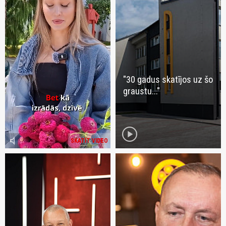
"30 gadus skatījos uz šo
graustu..."
play_circle
volume_mute
SKATĪT VIDEO