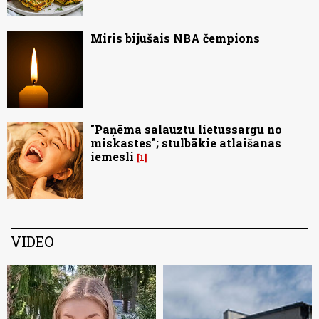
Miris bijušais NBA čempions
"Paņēma salauztu lietussargu no
miskastes"; stulbākie atlaišanas
iemesli
1
VIDEO