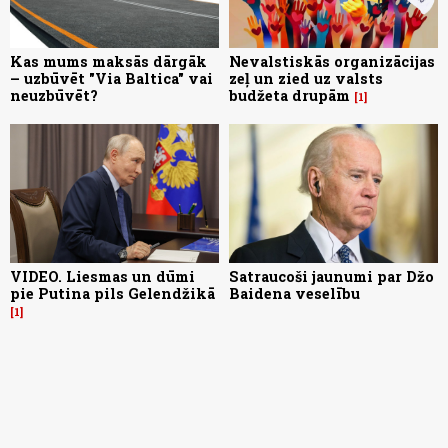
Kas mums maksās dārgāk
Nevalstiskās organizācijas
– uzbūvēt "Via Baltica" vai
zeļ un zied uz valsts
neuzbūvēt?
budžeta drupām
1
VIDEO. Liesmas un dūmi
Satraucoši jaunumi par Džo
pie Putina pils Gelendžikā
Baidena veselību
1