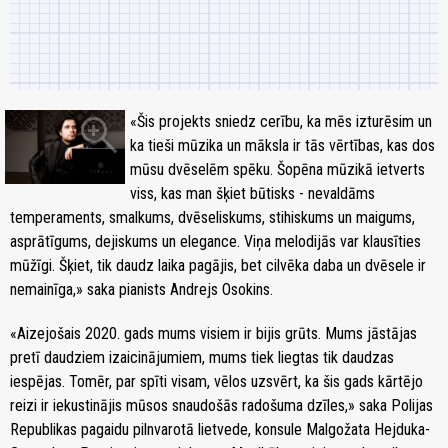
zoom_in
«Šis projekts sniedz cerību, ka mēs izturēsim un
ka tieši mūzika un māksla ir tās vērtības, kas dos
mūsu dvēselēm spēku. Šopēna mūzikā ietverts
viss, kas man šķiet būtisks - nevaldāms
temperaments, smalkums, dvēseliskums, stihiskums un maigums,
asprātīgums, dejiskums un elegance. Viņa melodijās var klausīties
mūžīgi. Šķiet, tik daudz laika pagājis, bet cilvēka daba un dvēsele ir
nemainīga,» saka pianists Andrejs Osokins.
«Aizejošais 2020. gads mums visiem ir bijis grūts. Mums jāstājas
pretī daudziem izaicinājumiem, mums tiek liegtas tik daudzas
iespējas. Tomēr, par spīti visam, vēlos uzsvērt, ka šis gads kārtējo
reizi ir iekustinājis mūsos snaudošās radošuma dzīles,» saka Polijas
Republikas pagaidu pilnvarotā lietvede, konsule Malgožata Hejduka-