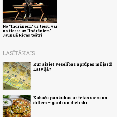
No “Indrāniem” uz tiesu vai
no tiesas uz “Indrāniem”
Jaunajā Rīgas teātrī
LASĪTĀKAIS
Kur aiziet veselības aprūpes miljardi
Latvijā?
Kabaču pankūkas ar fetas sieru un
dillēm – gardi un diētiski