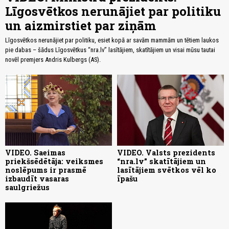
Līgosvētkos nerunājiet par politiku
un aizmirstiet par ziņām
Līgosvētkos nerunājiet par politiku, esiet kopā ar savām mammām un tētiem laukos
pie dabas – šādus Līgosvētkus “nra.lv” lasītājiem, skatītājiem un visai mūsu tautai
novēl premjers Andris Kulbergs (AS).
VIDEO. Saeimas
VIDEO. Valsts prezidents
priekšsēdētāja: veiksmes
“nra.lv” skatītājiem un
noslēpums ir prasmē
lasītājiem svētkos vēl ko
izbaudīt vasaras
īpašu
saulgriežus