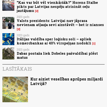
"Kas var būt vēl vienkāršāk?" Horens Stalbe
pikts par Latvijas nespēju atrisināt ceļu
jautājumu
2
2023.gads
Valsts prezidents: Latvijai nav jāprasa
nevienam atļauja sevi aizstāvēt – bet ir nianses
2
2023.gads
Itālijas valdība sper loģisku soli – apliek
komercbankas ar 40% virspeļņas nodokli
1
2023.gads
Dabas postaža liek Dobeles pašvaldībai plēst
matus
LASĪTĀKAIS
Kur aiziet veselības aprūpes miljardi
Latvijā?