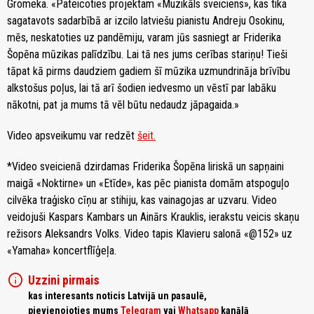
Gromeka. «Pateicoties projektam «Muzikāls sveiciens», kas tika
sagatavots sadarbībā ar izcilo latviešu pianistu Andreju Osokinu,
mēs, neskatoties uz pandēmiju, varam jūs sasniegt ar Friderika
Šopēna mūzikas palīdzību. Lai tā nes jums cerības stariņu! Tieši
tāpat kā pirms daudziem gadiem šī mūzika uzmundrināja brīvību
alkstošus poļus, lai tā arī šodien iedvesmo un vēstī par labāku
nākotni, pat ja mums tā vēl būtu nedaudz jāpagaida.»
Video apsveikumu var redzēt
šeit.
*Video sveicienā dzirdamas Friderika Šopēna liriskā un sapņaini
maigā «Noktirne» un «Etīde», kas pēc pianista domām atspoguļo
cilvēka traģisko cīņu ar stihiju, kas vainagojas ar uzvaru. Video
veidojuši Kaspars Kambars un Ainārs Krauklis, ierakstu veicis skaņu
režisors Aleksandrs Volks. Video tapis Klavieru salonā «@152» uz
«Yamaha» koncertflīģeļa.
info
Uzzini pirmais
kas interesants noticis Latvijā un pasaulē,
pievienojoties mums
Telegram
vai
Whatsapp
kanālā