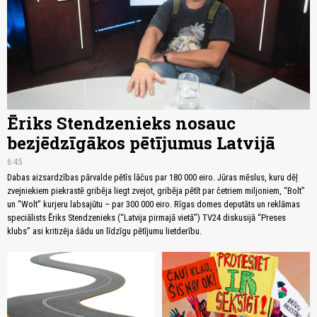
Ēriks Stendzenieks nosauc
bezjēdzīgākos pētījumus Latvijā
6:45
Dabas aizsardzības pārvalde pētīs lāčus par 180 000 eiro. Jūras mēslus, kuru dēļ
zvejniekiem piekrastē gribēja liegt zvejot, gribēja pētīt par četriem miljoniem, “Bolt”
un “Wolt” kurjeru labsajūtu – par 300 000 eiro. Rīgas domes deputāts un reklāmas
speciālists Ēriks Stendzenieks (“Latvija pirmajā vietā”) TV24 diskusijā “Preses
klubs” asi kritizēja šādu un līdzīgu pētījumu lietderību.