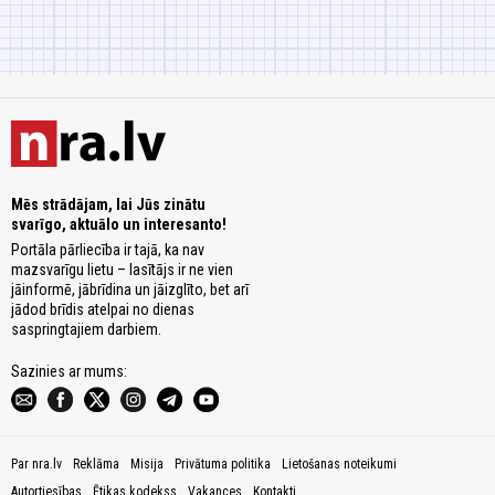
Mēs strādājam, lai Jūs zinātu
svarīgo, aktuālo un interesanto!
Portāla pārliecība ir tajā, ka nav
mazsvarīgu lietu – lasītājs ir ne vien
jāinformē, jābrīdina un jāizglīto, bet arī
jādod brīdis atelpai no dienas
saspringtajiem darbiem.
Sazinies ar mums:
Par nra.lv
Reklāma
Misija
Privātuma politika
Lietošanas noteikumi
Autortiesības
Ētikas kodekss
Vakances
Kontakti