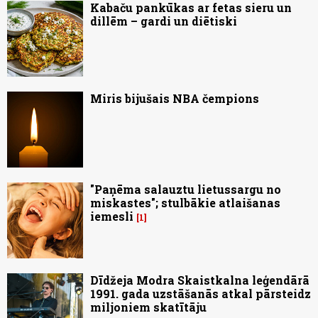
Kabaču pankūkas ar fetas sieru un
dillēm – gardi un diētiski
Miris bijušais NBA čempions
"Paņēma salauztu lietussargu no
miskastes"; stulbākie atlaišanas
iemesli
1
Dīdžeja Modra Skaistkalna leģendārā
1991. gada uzstāšanās atkal pārsteidz
miljoniem skatītāju