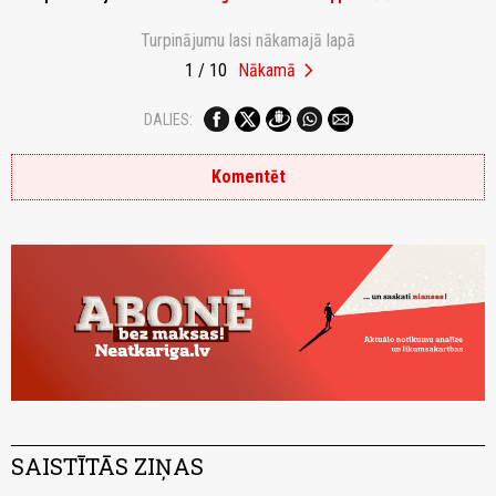
Turpinājumu lasi nākamajā lapā
chevron_right
1 / 10
Nākamā
DALIES:
Komentēt
SAISTĪTĀS ZIŅAS