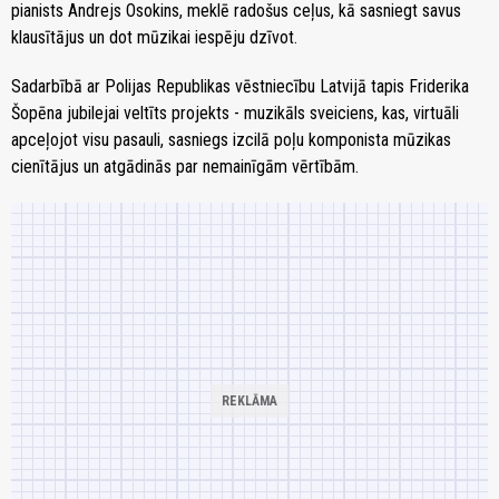
pianists Andrejs Osokins, meklē radošus ceļus, kā sasniegt savus
klausītājus un dot mūzikai iespēju dzīvot.
Sadarbībā ar Polijas Republikas vēstniecību Latvijā tapis Friderika
Šopēna jubilejai veltīts projekts - muzikāls sveiciens, kas, virtuāli
apceļojot visu pasauli, sasniegs izcilā poļu komponista mūzikas
cienītājus un atgādinās par nemainīgām vērtībām.