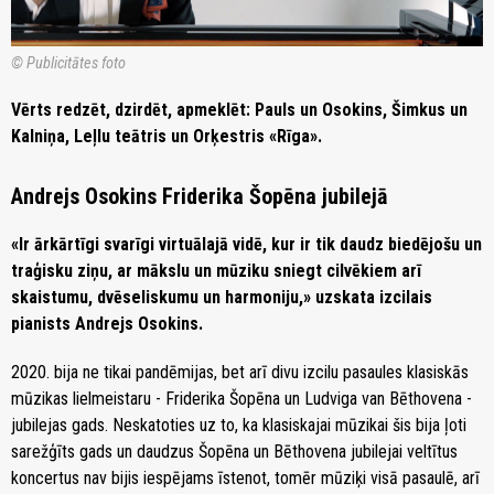
© Publicitātes foto
Vērts redzēt, dzirdēt, apmeklēt: Pauls un Osokins, Šimkus un
Kalniņa, Leļlu teātris un Orķestris «Rīga».
Andrejs Osokins Friderika Šopēna jubilejā
«Ir ārkārtīgi svarīgi virtuālajā vidē, kur ir tik daudz biedējošu un
traģisku ziņu, ar mākslu un mūziku sniegt cilvēkiem arī
skaistumu, dvēseliskumu un harmoniju,» uzskata izcilais
pianists Andrejs Osokins.
2020. bija ne tikai pandēmijas, bet arī divu izcilu pasaules klasiskās
mūzikas lielmeistaru - Friderika Šopēna un Ludviga van Bēthovena -
jubilejas gads. Neskatoties uz to, ka klasiskajai mūzikai šis bija ļoti
sarežģīts gads un daudzus Šopēna un Bēthovena jubilejai veltītus
koncertus nav bijis iespējams īstenot, tomēr mūziķi visā pasaulē, arī