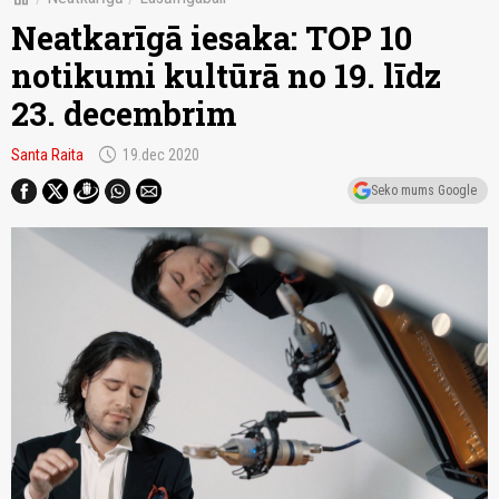
Neatkarīgā iesaka: TOP 10
notikumi kultūrā no 19. līdz
23. decembrim
schedule
Santa Raita
19.dec 2020
Seko mums Google