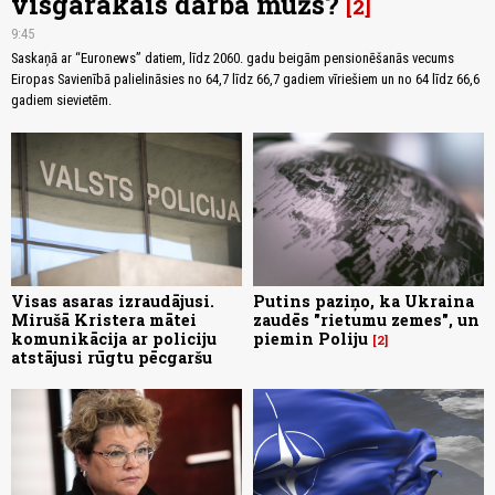
visgarākais darba mūžs?
2
9:45
Saskaņā ar “Euronews” datiem, līdz 2060. gadu beigām pensionēšanās vecums
Eiropas Savienībā palielināsies no 64,7 līdz 66,7 gadiem vīriešiem un no 64 līdz 66,6
gadiem sievietēm.
Visas asaras izraudājusi.
Putins paziņo, ka Ukraina
Mirušā Kristera mātei
zaudēs "rietumu zemes", un
komunikācija ar policiju
piemin Poliju
2
atstājusi rūgtu pēcgaršu