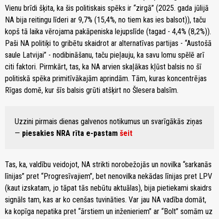
Vienu brīdi šķita, ka šis politiskais spēks ir “zirgā” (2025. gada jūlijā
NA bija reitingu līderi ar 9,7% (15,4%, no tiem kas ies balsot)), taču
kopš tā laika vērojama pakāpeniska lejupslīde (tagad - 4,4% (8,2%)).
Paši NA politiķi to gribētu skaidrot ar alternatīvas partijas - “Austošā
saule Latvijai” - nodibināšanu, taču pieļauju, ka savu lomu spēlē arī
citi faktori. Pirmkārt, tas, ka NA arvien skaļākas kļūst balsis no šī
politiskā spēka primitīvākajām aprindām. Tām, kuras koncentrējas
Rīgas domē, kur šīs balsis grūti atšķirt no Šlesera balsīm.
Uzzini pirmais dienas galvenos notikumus un svarīgākās ziņas
—
piesakies NRA rīta e-pastam
šeit
Tas, ka, valdību veidojot, NA strikti norobežojās un novilka “sarkanās
līnijas” pret “Progresīvajiem”, bet nenovilka nekādas līnijas pret LPV
(kaut izskatam, jo tāpat tās nebūtu aktuālas), bija pietiekami skaidrs
signāls tam, kas ar ko cenšas tuvināties. Var jau NA vadība domāt,
ka kopīga nepatika pret “ārstiem un inženieriem” ar “Bolt” somām uz