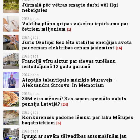
Jūrmalā pēc vētras smagie darbi vēl ilgi
nebeigsies
2023.gads
Valdība plāno gripas vakcīnu iepirkumu par
četriem miljoniem
1
2024.gads
Juris Ozoliņš: Bez lēta stabilas enerģijas avota
par zemām elektrības cenām jāaizmirst
16
2023.gads
Francijā vīru aiztur par sievas turēšanu
ieslodzījumā 12 gadu garumā
2024.gads
Aizgājis talantīgais mūziķis Muravejs –
Aleksandrs Sircovs. In Memoriam
2025.gads
3464 eiro mēnesī! Kas saņem speciālo valsts
pensiju Latvijā?
24
2025.gads
Konkurences padome lēmusi par labu Mārupes
bagātniekiem
6
2023.gads
Igauņi ar savām tālvadības automašīnām jau