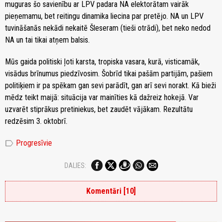
muguras šo savienību ar LPV padara NA elektorātam vairāk
pieņemamu, bet reitingu dinamika liecina par pretējo. NA un LPV
tuvināšanās nekādi nekaitē Šleseram (tieši otrādi), bet neko nedod
NA un tai tikai atņem balsis.
Mūs gaida politiski ļoti karsta, tropiska vasara, kurā, visticamāk,
visādus brīnumus piedzīvosim. Šobrīd tikai pašām partijām, pašiem
politiķiem ir pa spēkam gan sevi parādīt, gan arī sevi norakt. Kā bieži
mēdz teikt maijā: situācija var mainīties kā dažreiz hokejā. Var
uzvarēt stiprākus pretiniekus, bet zaudēt vājākam. Rezultātu
redzēsim 3. oktobrī.
label
Progresīvie
DALIES:
Komentāri [10]