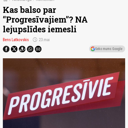
Kas balso par
“Progresīvajiem”? NA
lejupslīdes iemesli
schedule
Bens Latkovskis
23.mai
Seko mums Google