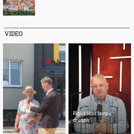
VIDEO
Rīgā sākas lampu
drudzis