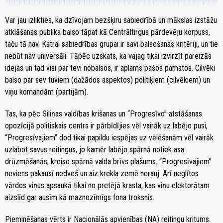
Var jau izlikties, ka dzīvojam bezšķiru sabiedrībā un mākslas izstāžu
atklāšanas publika balso tāpat kā Centrāltirgus pārdevēju korpuss,
taču tā nav. Katrai sabiedrības grupai ir savi balsošanas kritēriji, un tie
nebūt nav universāli. Tāpēc uzskats, ka vajag tikai izvirzīt pareizās
idejas un tad visi par tevi nobalsos, ir aplams pašos pamatos. Cilvēki
balso par sev tuviem (dažādos aspektos) politiķiem (cilvēkiem) un
viņu komandām (partijām).
Tas, ka pēc Siliņas valdības krišanas un “Progresīvo” atstāšanas
opozīcijā politiskais centrs ir pārbīdījies vēl vairāk uz labējo pusi,
“Progresīvajiem” dod tikai papildu iespējas uz vēlēšanām vēl vairāk
uzlabot savus reitingus, jo kamēr labējo spārnā notiek asa
drūzmēšanās, kreiso spārnā valda brīvs plašums. “Progresīvajiem”
neviens pakausī nedveš un aiz krekla zemē nerauj. Arī neglītos
vārdos viņus apsaukā tikai no pretējā krasta, kas viņu elektorātam
aizslīd gar ausīm kā maznozīmīgs fona troksnis.
Pieminēšanas vērts ir Nacionālās apvienības (NA) reitingu kritums.