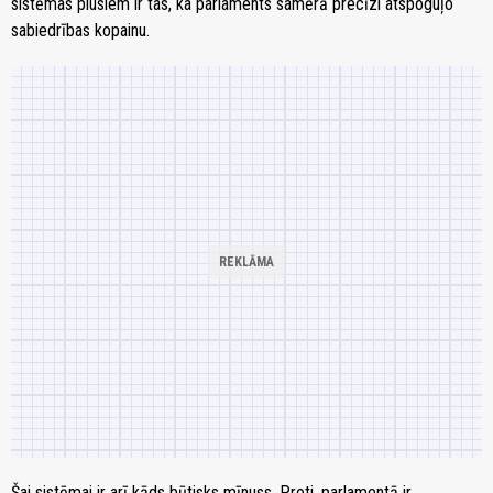
sistēmas plusiem ir tas, ka parlaments samērā precīzi atspoguļo
sabiedrības kopainu.
Šai sistēmai ir arī kāds būtisks mīnuss. Proti, parlamentā ir