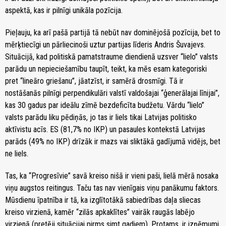
aspektā, kas ir pilnīgi unikāla pozīcija.
Pieļauju, ka arī pašā partijā tā nebūt nav dominējošā pozīcija, bet to
mērķtiecīgi un pārliecinoši uztur partijas līderis Andris Šuvajevs.
Situācijā, kad politiskā pamatstraume diendienā uzsver “lielo” valsts
parādu un nepieciešamību taupīt, teikt, ka mēs esam kategoriski
pret “lineāro griešanu”, jāatzīst, ir samērā drosmīgi. Tā ir
nostāšanās pilnīgi perpendikulāri valstī valdošajai “ģenerālajai līnijai”,
kas 30 gadus par ideālu zīmē bezdeficīta budžetu. Vārdu “lielo”
valsts parādu liku pēdiņās, jo tas ir liels tikai Latvijas politisko
aktīvistu acīs. ES (81,7% no IKP) un pasaules kontekstā Latvijas
parāds (49% no IKP) drīzāk ir mazs vai sliktākā gadījumā vidējs, bet
ne liels.
Tas, ka “Progresīvie” savā kreiso nišā ir vieni paši, lielā mērā nosaka
viņu augstos reitingus. Taču tas nav vienīgais viņu panākumu faktors.
Mūsdienu īpatnība ir tā, ka izglītotākā sabiedrības daļa sliecas
kreiso virzienā, kamēr “zilās apkaklītes” vairāk raugās labējo
virzienā (pretēji situācijai pirms simt gadiem). Protams, ir izņēmumi,