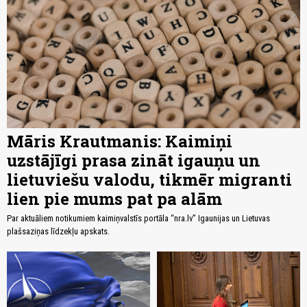
Māris Krautmanis: Kaimiņi
uzstājīgi prasa zināt igauņu un
lietuviešu valodu, tikmēr migranti
lien pie mums pat pa alām
Par aktuāliem notikumiem kaimiņvalstīs portāla “nra.lv” Igaunijas un Lietuvas
plašsaziņas līdzekļu apskats.