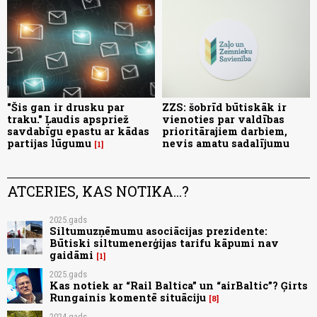
"Šis gan ir drusku par
ZZS: šobrīd būtiskāk ir
traku." Ļaudis apspriež
vienoties par valdības
savdabīgu epastu ar kādas
prioritārajiem darbiem,
partijas lūgumu
nevis amatu sadalījumu
1
ATCERIES, KAS NOTIKA...?
2025.gads
Siltumuzņēmumu asociācijas prezidente:
Būtiski siltumenerģijas tarifu kāpumi nav
gaidāmi
1
2025.gads
Kas notiek ar “Rail Baltica” un “airBaltic”? Ģirts
Rungainis komentē situāciju
8
2024.gads