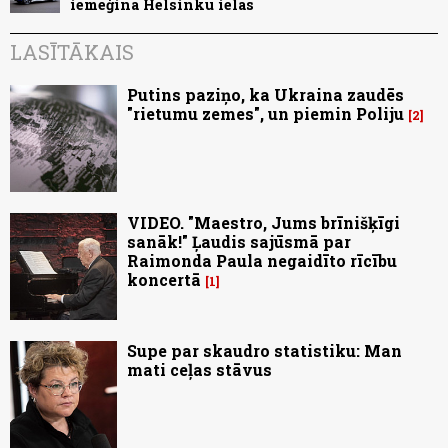
iemēģina Helsinku ielas
LASĪTĀKAIS
Putins paziņo, ka Ukraina zaudēs
"rietumu zemes", un piemin Poliju
2
VIDEO. "Maestro, Jums brīnišķīgi
sanāk!" Ļaudis sajūsmā par
Raimonda Paula negaidīto rīcību
koncertā
1
Supe par skaudro statistiku: Man
mati ceļas stāvus