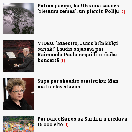
Putins paziņo, ka Ukraina zaudēs
"rietumu zemes", un piemin Poliju
2
VIDEO. "Maestro, Jums brīnišķīgi
sanāk!" Ļaudis sajūsmā par
Raimonda Paula negaidīto rīcību
koncertā
1
Supe par skaudro statistiku: Man
mati ceļas stāvus
Par pārcelšanos uz Sardīniju piedāvā
15 000 eiro
1