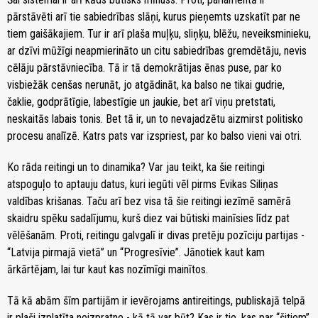
pārstāvēti arī tie sabiedrības slāņi, kurus pieņemts uzskatīt par ne
tiem gaišākajiem. Tur ir arī plaša muļķu, sliņķu, blēžu, neveiksminieku,
ar dzīvi mūžīgi neapmierināto un citu sabiedrības gremdētāju, nevis
cēlāju pārstāvniecība. Tā ir tā demokrātijas ēnas puse, par ko
visbiežāk cenšas nerunāt, jo atgādināt, ka balso ne tikai gudrie,
čaklie, godprātīgie, labestīgie un jaukie, bet arī viņu pretstati,
neskaitās labais tonis. Bet tā ir, un to nevajadzētu aizmirst politisko
procesu analīzē. Katrs pats var izspriest, par ko balso vieni vai otri.
Ko rāda reitingi un to dinamika? Var jau teikt, ka šie reitingi
atspoguļo to aptauju datus, kuri iegūti vēl pirms Evikas Siliņas
valdības krišanas. Taču arī bez visa tā šie reitingi iezīmē samērā
skaidru spēku sadalījumu, kurš diez vai būtiski mainīsies līdz pat
vēlēšanām. Proti, reitingu galvgalī ir divas pretēju pozīciju partijas -
“Latvija pirmajā vietā” un “Progresīvie”. Jānotiek kaut kam
ārkārtējam, lai tur kaut kas nozīmīgi mainītos.
Tā kā abām šīm partijām ir ievērojams antireitings, publiskajā telpā
ir plaši izplatīta neizpratne - kā tā var būt? Kas ir tie, kas par “šitiem”