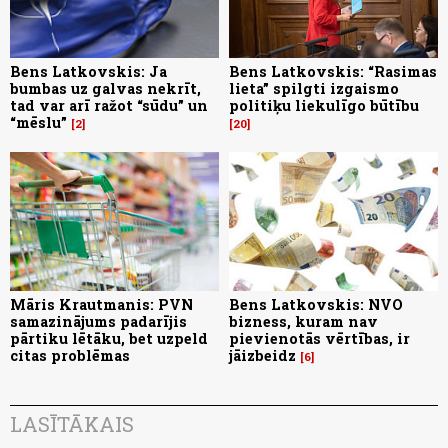
Bens Latkovskis: Ja
Bens Latkovskis: “Rasimas
bumbas uz galvas nekrīt,
lieta” spilgti izgaismo
tad var arī ražot “sūdu” un
politiķu liekulīgo būtību
“mēslu”
2
20
Māris Krautmanis: PVN
Bens Latkovskis: NVO
samazinājums padarījis
bizness, kuram nav
pārtiku lētāku, bet uzpeld
pievienotās vērtības, ir
citas problēmas
jāizbeidz
6
LASĪTĀKAIS