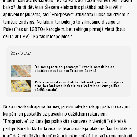
balso? Ja tā dēvētais Šlesera elektorāts plašākai publikai vēl ir
aptuveni nojaušams, tad “Progresīvo” atbalstītāju loks daudziem ir
tumšais zirdziņš. Nu labi, ir tur pulciņš to zilmataino dīvaiņu ar
Palestīnas un LGBTQ+ karogiem, bet reitingu pirmajā vietā (kaut
dalītā ar LPV)? Kā tas ir iespējams?
ŠOBRĪD LASA
"Es nesaprotu to paranoju." Tracis soctīklos ap
skaidras naudas norēķiniem Latvijā
Trīs eiro muitas nodoklis. Iekasēti jau pieci miljoni
eiro, bet budžetā ieskaitīts tikai viens; kur palika
pārējā nauda?
Nekā neizskaidrojama tur nav, ja vien cilvēks izkāpj pats no savām
kurpēm un paskatās uz pasauli no dažādiem rakursiem.
“Progresīvie” uz Latvijas politiskās skatuves ir vienīgā īsti kreisā
partija. Kura turklāt ir kreisa ne tikai sociālajā plāksnē (kur tai blakus
ir arī daži citi līdzīgi domājoši politiskie spēki), bet arī ekonomiskajā