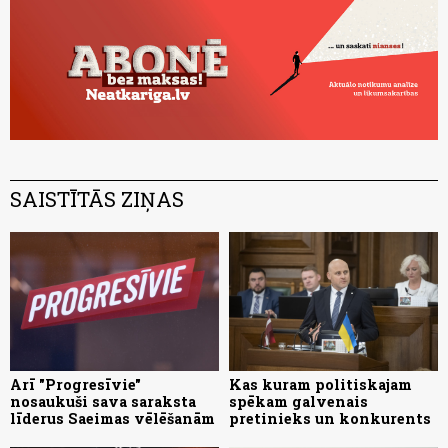
SAISTĪTĀS ZIŅAS
Arī "Progresīvie"
Kas kuram politiskajam
nosaukuši sava saraksta
spēkam galvenais
līderus Saeimas vēlēšanām
pretinieks un konkurents