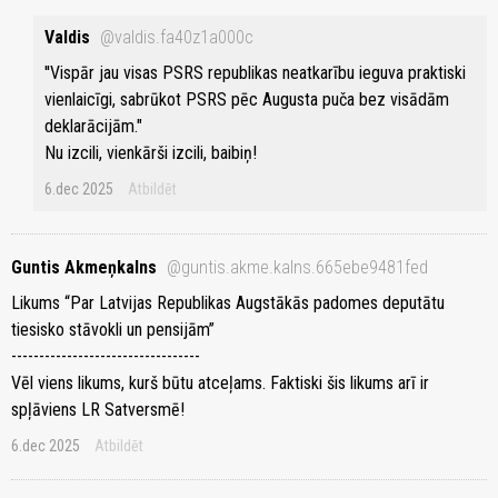
Valdis
@valdis.fa40z1a000c
''Vispār jau visas PSRS republikas neatkarību ieguva praktiski
vienlaicīgi, sabrūkot PSRS pēc Augusta puča bez visādām
deklarācijām."
Nu izcili, vienkārši izcili, baibiņ!
6.dec 2025
Atbildēt
Guntis Akmeņkalns
@guntis.akme.kalns.665ebe9481fed
Likums “Par Latvijas Republikas Augstākās padomes deputātu
tiesisko stāvokli un pensijām”
----------------------------------
Vēl viens likums, kurš būtu atceļams. Faktiski šis likums arī ir
spļāviens LR Satversmē!
6.dec 2025
Atbildēt