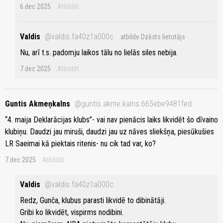
6.dec 2025
Atbildēt
Valdis
@valdis.fa40z1a000c
atbilde Dzēsts lietotājs
Nu, arī t.s. padomju laikos tālu no lielās siles nebija.
7.dec 2025
Atbildēt
Guntis Akmeņkalns
@guntis.akme.kalns.665ebe9481fed
“4. maija Deklarācijas klubs”- vai nav pienācis laiks likvidēt šo dīvaino
klubiņu. Daudzi jau miruši, daudzi jau uz nāves sliekšņa, piesūkušies
LR Saeimai kā piektais ritenis- nu cik tad var, ko?
7.dec 2025
Atbildēt
Valdis
@valdis.fa40z1a000c
Redz, Gunča, klubus parasti likvidē to dibinātāji.
Gribi ko likvidēt, vispirms nodibini.