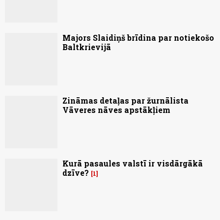
Majors Slaidiņš brīdina par notiekošo
Baltkrievijā
Zināmas detaļas par žurnālista
Vāveres nāves apstākļiem
Kurā pasaules valstī ir visdārgākā
dzīve?
1