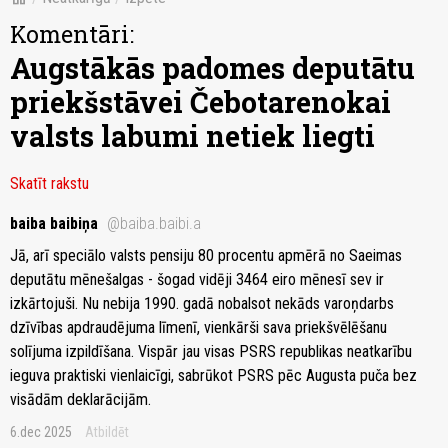
Komentāri:
Augstākās padomes deputātu
priekšstāvei Čebotarenokai
valsts labumi netiek liegti
Skatīt rakstu
baiba baibiņa
@baiba.baibi.a
Jā, arī speciālo valsts pensiju 80 procentu apmērā no Saeimas
deputātu mēnešalgas - šogad vidēji 3464 eiro mēnesī sev ir
izkārtojuši. Nu nebija 1990. gadā nobalsot nekāds varoņdarbs
dzīvības apdraudējuma līmenī, vienkārši sava priekšvēlēšanu
solījuma izpildīšana. Vispār jau visas PSRS republikas neatkarību
ieguva praktiski vienlaicīgi, sabrūkot PSRS pēc Augusta puča bez
visādām deklarācijām.
6.dec 2025
Atbildēt