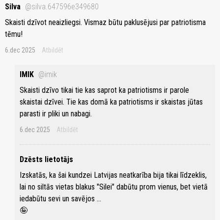
Silva
@silva.647596e349680
Skaisti dzīvot neaizliegsi. Vismaz būtu paklusējusi par patriotisma
tēmu!
6.dec 2025
Atbildēt
IMIK
@imik
Skaisti dzīvo tikai tie kas saprot ka patriotisms ir parole
skaistai dzīvei. Tie kas domā ka patriotisms ir skaistas jūtas
parasti ir pliki un nabagi.
6.dec 2025
Atbildēt
Dzēsts lietotājs
Izskatās, ka šai kundzei Latvijas neatkarība bija tikai līdzeklis,
lai no siltās vietas blakus "Silei" dabūtu prom vienus, bet vietā
iedabūtu sevi un savējos ...
🤪