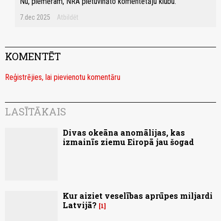
Nu, piemēram, NRA pietuvināto komentētāju klubu.
7.dec 2025
Atbildēt
KOMENTĒT
Reģistrējies, lai pievienotu komentāru
LASĪTĀKAIS
Divas okeāna anomālijas, kas
izmainīs ziemu Eiropā jau šogad
Kur aiziet veselības aprūpes miljardi
Latvijā?
1