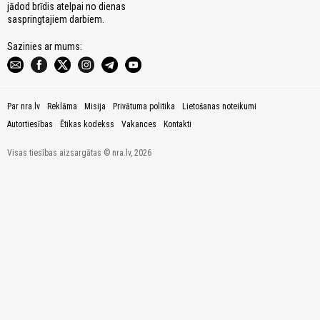
jādod brīdis atelpai no dienas
saspringtajiem darbiem.
Sazinies ar mums:
Par nra.lv
Reklāma
Misija
Privātuma politika
Lietošanas noteikumi
Autortiesības
Ētikas kodekss
Vakances
Kontakti
Visas tiesības aizsargātas © nra.lv, 2026