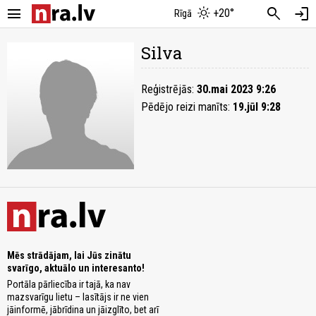
menu
search
login
+20°
Rīgā
Silva
Reģistrējās:
30.mai 2023 9:26
Pēdējo reizi manīts:
19.jūl 9:28
Mēs strādājam, lai Jūs zinātu
svarīgo, aktuālo un interesanto!
Portāla pārliecība ir tajā, ka nav
mazsvarīgu lietu – lasītājs ir ne vien
jāinformē, jābrīdina un jāizglīto, bet arī