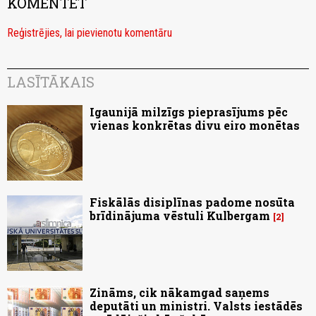
KOMENTĒT
Reģistrējies, lai pievienotu komentāru
LASĪTĀKAIS
Igaunijā milzīgs pieprasījums pēc
vienas konkrētas divu eiro monētas
Fiskālās disiplīnas padome nosūta
brīdinājuma vēstuli Kulbergam
2
Zināms, cik nākamgad saņems
deputāti un ministri. Valsts iestādēs