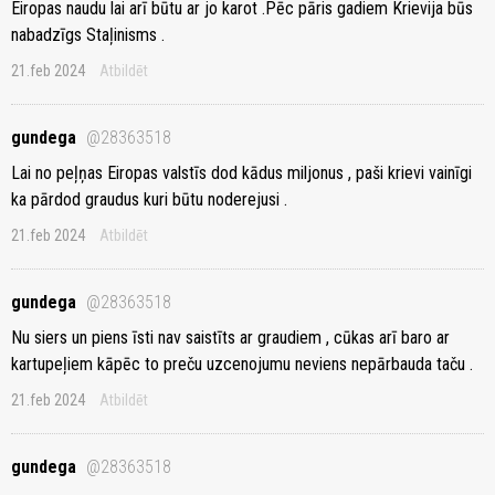
Eiropas naudu lai arī būtu ar jo karot .Pēc pāris gadiem Krievija būs
nabadzīgs Staļinisms .
21.feb 2024
Atbildēt
gundega
@28363518
Lai no peļņas Eiropas valstīs dod kādus miljonus , paši krievi vainīgi
ka pārdod graudus kuri būtu noderejusi .
21.feb 2024
Atbildēt
gundega
@28363518
Nu siers un piens īsti nav saistīts ar graudiem , cūkas arī baro ar
kartupeļiem kāpēc to preču uzcenojumu neviens nepārbauda taču .
21.feb 2024
Atbildēt
gundega
@28363518