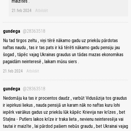
maizītes .
21.feb 2024
Atbildēt
gundega
@28363518
Nu tad tirgos zeltu , viņi tērē nākamo gadu uz priekšu pārdotas
naftas naudu , tas ir tas pats ir kā tērēti nākamo gadu pensiju jau
šogad , tāpēc vajag Ukrainas graudus un tādas mazas ekonomikas
pagaidām neinteresē , laikam mūsu siers .
21.feb 2024
Atbildēt
gundega
@28363518
Nedomāju ka tas ir procentos daudz , varbūt Vidusāzija tos graudus
ir iepirkusi liekus , nauda pensijā un karam nāk no naftas kuru lohi
iepērk vairākus gadus uz priekšu lūk kāpēc Krievija nav krīzes , bet
Staļina - Putlers laikos krīze ir traka lieta , nevienu neinteresēja vai
tautai ir maizīte , lai pārdod pašiem nebūs graudu , bet Ukrainai vajag