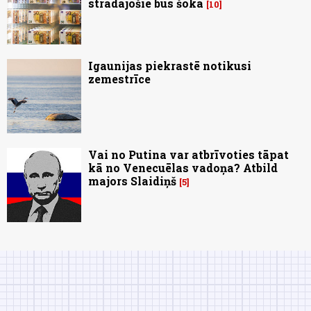
strādājošie būs šokā
10
Igaunijas piekrastē notikusi
zemestrīce
Vai no Putina var atbrīvoties tāpat
kā no Venecuēlas vadoņa? Atbild
majors Slaidiņš
5