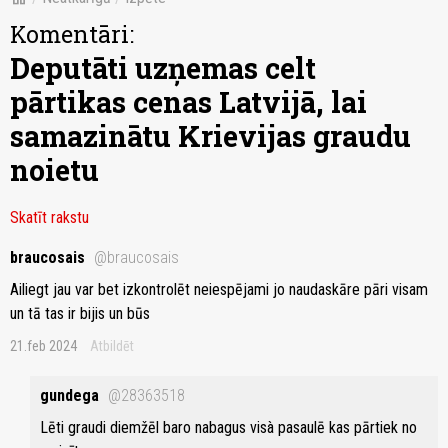
Komentāri:
Deputāti uzņemas celt
pārtikas cenas Latvijā, lai
samazinātu Krievijas graudu
noietu
Skatīt rakstu
braucosais
@braucosais
Ailiegt jau var bet izkontrolēt neiespējami jo naudaskāre pāri visam
un tā tas ir bijis un būs
21.feb 2024
Atbildēt
gundega
@28363518
Lēti graudi diemžēl baro nabagus visà pasaulē kas pārtiek no