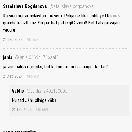
Staņislavs Bogdanovs
@sta.islavs.bogdanovs
Kā vienmēr ar nolaistām biksēm. Polija ne tikai nobloķē Ukrainas
graudu tranzītu uz Eiropa, bet pat izgāž zemē.Bet Latvijai vajag
vagaru
21.feb 2024
Atbildēt
janis
@janis.6469b171baaf6
ja viss paliks dārgāks, tad kūkām arī cenas augs - ko tad?
21.feb 2024
Atbildēt
Valdis
@valdis.fa40z1a000c
Nu tad Jāni, pilnīgs vāks!
21.feb 2024
Atbildēt