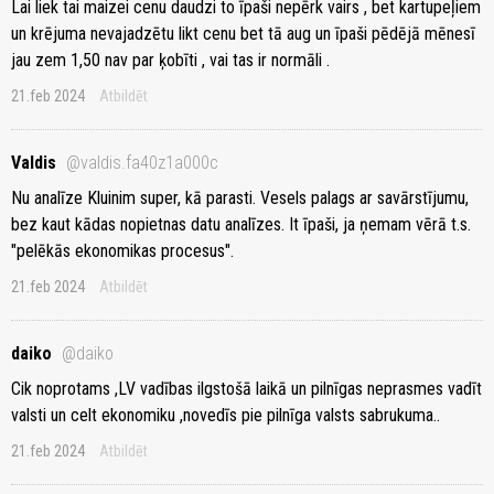
Lai liek tai maizei cenu daudzi to īpaši nepērk vairs , bet kartupeļiem
un krējuma nevajadzētu likt cenu bet tā aug un īpaši pēdējā mēnesī
jau zem 1,50 nav par ķobīti , vai tas ir normāli .
21.feb 2024
Atbildēt
Valdis
@valdis.fa40z1a000c
Nu analīze Kluinim super, kā parasti. Vesels palags ar savārstījumu,
bez kaut kādas nopietnas datu analīzes. It īpaši, ja ņemam vērā t.s.
"pelēkās ekonomikas procesus".
21.feb 2024
Atbildēt
daiko
@daiko
Cik noprotams ,LV vadības ilgstošā laikā un pilnīgas neprasmes vadīt
valsti un celt ekonomiku ,novedīs pie pilnīga valsts sabrukuma..
21.feb 2024
Atbildēt