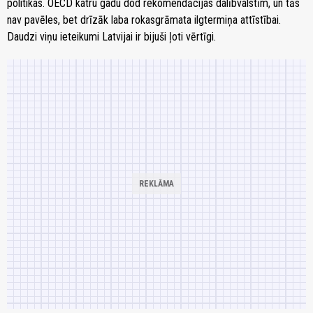
politikas. OECD katru gadu dod rekomendācijas dalībvalstīm, un tās
nav pavēles, bet drīzāk laba rokasgrāmata ilgtermiņa attīstībai.
Daudzi viņu ieteikumi Latvijai ir bijuši ļoti vērtīgi.