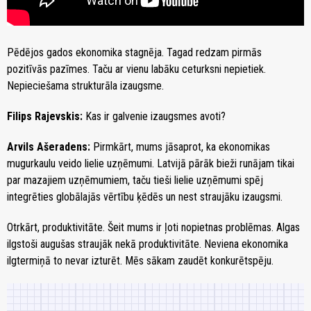
Pēdējos gados ekonomika stagnēja. Tagad redzam pirmās
pozitīvās pazīmes. Taču ar vienu labāku ceturksni nepietiek.
Nepieciešama strukturāla izaugsme.
Filips Rajevskis:
Kas ir galvenie izaugsmes avoti?
Arvils Ašeradens:
Pirmkārt, mums jāsaprot, ka ekonomikas
mugurkaulu veido lielie uzņēmumi. Latvijā pārāk bieži runājam tikai
par mazajiem uzņēmumiem, taču tieši lielie uzņēmumi spēj
integrēties globālajās vērtību ķēdēs un nest straujāku izaugsmi.
Otrkārt, produktivitāte. Šeit mums ir ļoti nopietnas problēmas. Algas
ilgstoši augušas straujāk nekā produktivitāte. Neviena ekonomika
ilgtermiņā to nevar izturēt. Mēs sākam zaudēt konkurētspēju.