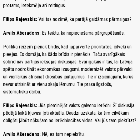
protams, ietekmēja arī reitingus.
Filips Rajevskis:
Vai tas nozīmē, ka partijā gaidāmas pārmaiņas?
Arvils Ašeradens:
Es teiktu, ka nepieciešama pārgrupēšanās.
Politikā reizēm pienāk brīdis, kad jāpārvērtē prioritātes, cilvēki un
pieejas. Es domāju, ka šāds brīdis ir pienācis. Taču svarīgākais
šobrīd nav partijas iekšējās diskusijas. Svarīgākais ir tas, lai Latvija
spētu nodrošināt ekonomikas izaugsmi, modernizēt valsts pārvaldi
un vienlaikus atrisināt drošības jautājumus. Tie ir izaicinājumi, kurus
nevar atrisināt ar vienu skaļu lēmumu. Tie prasa ilgstošu,
sistemātisku darbu.
Filips Rajevskis:
Jūs pieminējāt valsts galveno ierēdni. Šī diskusija
pēdējā laikā kļuvusi ļoti aktuāla. Daudzi uzskata, ka šim cilvēkam
obligāti jābūt nākušam no ierēdniecības vides. Vai jūs tam piekrītat?
Arvils Ašeradens:
Nē, es tam nepiekrītu.