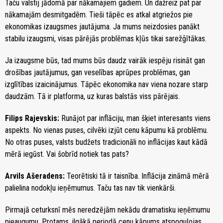
Taču valstij jādomā par nākamajiem gadiem. Un dažreiz pat par
nākamajām desmitgadēm. Tieši tāpēc es atkal atgriežos pie
ekonomikas izaugsmes jautājuma. Ja mums neizdosies panākt
stabilu izaugsmi, visas pārējās problēmas kļūs tikai sarežģītākas.
Ja izaugsme būs, tad mums būs daudz vairāk iespēju risināt gan
drošības jautājumus, gan veselības aprūpes problēmas, gan
izglītības izaicinājumus. Tāpēc ekonomika nav viena nozare starp
daudzām. Tā ir platforma, uz kuras balstās viss pārējais.
Filips Rajevskis:
Runājot par inflāciju, man šķiet interesants viens
aspekts. No vienas puses, cilvēki izjūt cenu kāpumu kā problēmu.
No otras puses, valsts budžets tradicionāli no inflācijas kaut kādā
mērā iegūst. Vai šobrīd notiek tas pats?
Arvils Ašeradens:
Teorētiski tā ir taisnība. Inflācija zināmā mērā
palielina nodokļu ieņēmumus. Taču tas nav tik vienkārši.
Pirmajā ceturksnī mēs neredzējām nekādu dramatisku ieņēmumu
pieaugumu. Protams, ilgākā periodā cenu kāpums atspoguļojas