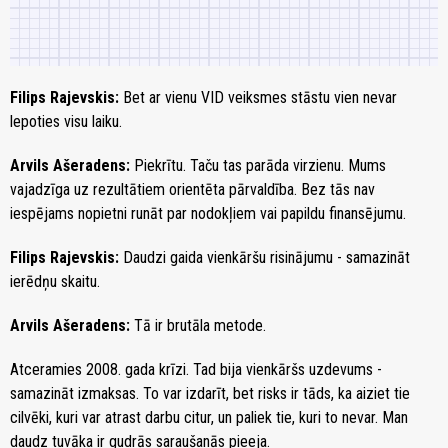
Filips Rajevskis:
Bet ar vienu VID veiksmes stāstu vien nevar
lepoties visu laiku.
Arvils Ašeradens:
Piekrītu. Taču tas parāda virzienu. Mums
vajadzīga uz rezultātiem orientēta pārvaldība. Bez tās nav
iespējams nopietni runāt par nodokļiem vai papildu finansējumu.
Filips Rajevskis:
Daudzi gaida vienkāršu risinājumu - samazināt
ierēdņu skaitu.
Arvils Ašeradens:
Tā ir brutāla metode.
Atceramies 2008. gada krīzi. Tad bija vienkāršs uzdevums -
samazināt izmaksas. To var izdarīt, bet risks ir tāds, ka aiziet tie
cilvēki, kuri var atrast darbu citur, un paliek tie, kuri to nevar. Man
daudz tuvāka ir gudrās saraušanās pieeja.