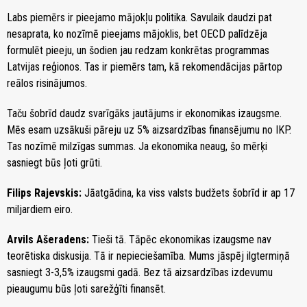
Labs piemērs ir pieejamo mājokļu politika. Savulaik daudzi pat
nesaprata, ko nozīmē pieejams mājoklis, bet OECD palīdzēja
formulēt pieeju, un šodien jau redzam konkrētas programmas
Latvijas reģionos. Tas ir piemērs tam, kā rekomendācijas pārtop
reālos risinājumos.
Taču šobrīd daudz svarīgāks jautājums ir ekonomikas izaugsme.
Mēs esam uzsākuši pāreju uz 5% aizsardzības finansējumu no IKP.
Tas nozīmē milzīgas summas. Ja ekonomika neaug, šo mērķi
sasniegt būs ļoti grūti.
Filips Rajevskis:
Jāatgādina, ka viss valsts budžets šobrīd ir ap 17
miljardiem eiro.
Arvils Ašeradens:
Tieši tā. Tāpēc ekonomikas izaugsme nav
teorētiska diskusija. Tā ir nepieciešamība. Mums jāspēj ilgtermiņā
sasniegt 3-3,5% izaugsmi gadā. Bez tā aizsardzības izdevumu
pieaugumu būs ļoti sarežģīti finansēt.