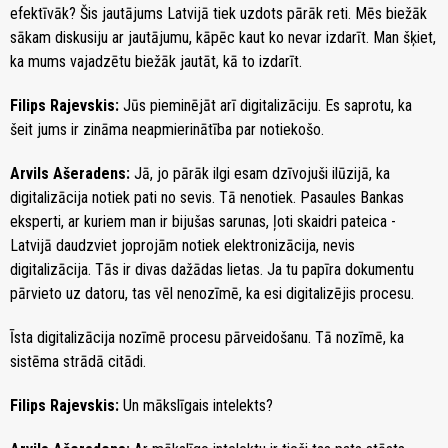
efektīvāk? Šis jautājums Latvijā tiek uzdots pārāk reti. Mēs biežāk
sākam diskusiju ar jautājumu, kāpēc kaut ko nevar izdarīt. Man šķiet,
ka mums vajadzētu biežāk jautāt, kā to izdarīt.
Filips Rajevskis:
Jūs pieminējāt arī digitalizāciju. Es saprotu, ka
šeit jums ir zināma neapmierinātība par notiekošo.
Arvils Ašeradens:
Jā, jo pārāk ilgi esam dzīvojuši ilūzijā, ka
digitalizācija notiek pati no sevis. Tā nenotiek. Pasaules Bankas
eksperti, ar kuriem man ir bijušas sarunas, ļoti skaidri pateica -
Latvijā daudzviet joprojām notiek elektronizācija, nevis
digitalizācija. Tās ir divas dažādas lietas. Ja tu papīra dokumentu
pārvieto uz datoru, tas vēl nenozīmē, ka esi digitalizējis procesu.
Īsta digitalizācija nozīmē procesu pārveidošanu. Tā nozīmē, ka
sistēma strādā citādi.
Filips Rajevskis:
Un mākslīgais intelekts?