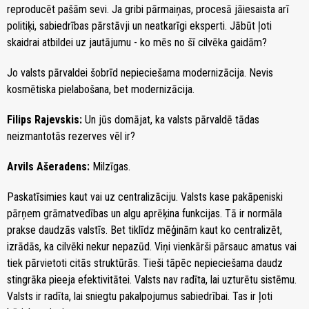
reproducēt pašām sevi. Ja gribi pārmaiņas, procesā jāiesaista arī
politiķi, sabiedrības pārstāvji un neatkarīgi eksperti. Jābūt ļoti
skaidrai atbildei uz jautājumu - ko mēs no šī cilvēka gaidām?
Jo valsts pārvaldei šobrīd nepieciešama modernizācija. Nevis
kosmētiska pielabošana, bet modernizācija.
Filips Rajevskis:
Un jūs domājat, ka valsts pārvaldē tādas
neizmantotās rezerves vēl ir?
Arvils Ašeradens:
Milzīgas.
Paskatīsimies kaut vai uz centralizāciju. Valsts kase pakāpeniski
pārņem grāmatvedības un algu aprēķina funkcijas. Tā ir normāla
prakse daudzās valstīs. Bet tiklīdz mēģinām kaut ko centralizēt,
izrādās, ka cilvēki nekur nepazūd. Viņi vienkārši pārsauc amatus vai
tiek pārvietoti citās struktūrās. Tieši tāpēc nepieciešama daudz
stingrāka pieeja efektivitātei. Valsts nav radīta, lai uzturētu sistēmu.
Valsts ir radīta, lai sniegtu pakalpojumus sabiedrībai. Tas ir ļoti