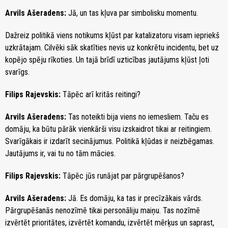
Arvils Ašeradens:
Jā, un tas kļuva par simbolisku momentu.
Dažreiz politikā viens notikums kļūst par katalizatoru visam iepriekš
uzkrātajam. Cilvēki sāk skatīties nevis uz konkrētu incidentu, bet uz
kopējo spēju rīkoties. Un tajā brīdī uzticības jautājums kļūst ļoti
svarīgs.
Filips Rajevskis:
Tāpēc arī kritās reitingi?
Arvils Ašeradens:
Tas noteikti bija viens no iemesliem. Taču es
domāju, ka būtu pārāk vienkārši visu izskaidrot tikai ar reitingiem.
Svarīgākais ir izdarīt secinājumus. Politikā kļūdas ir neizbēgamas.
Jautājums ir, vai tu no tām mācies.
Filips Rajevskis:
Tāpēc jūs runājat par pārgrupēšanos?
Arvils Ašeradens:
Jā. Es domāju, ka tas ir precīzākais vārds.
Pārgrupēšanās nenozīmē tikai personāliju maiņu. Tas nozīmē
izvērtēt prioritātes, izvērtēt komandu, izvērtēt mērķus un saprast,