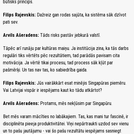
būtisks princips.
Filips Rajevskis:
Dažreiz gan rodas sajūta, ka sistēma sāk dzīvot
pati sev.
Arvils Ašeradens:
Tāds risks pastāv jebkurā valstī.
Tāpēc arī runāju par kultūras maiņu. Ja institūcija zina, ka tās darbs
regulāri tiks vērtēts pēc rezultātiem, tad parādās pavisam cita
motivācija. Ja vērtē tikai procesu, tad process sāk kļūt par
pašmērķi. Un tas nav tas, ko sabiedrība gaida.
Filips Rajevskis:
Jūs vairākkārt esat minējis Singapūras piemēru.
Vai Latvijai vispār ir iespējams kaut ko tādu atkārtot?
Arvils Ašeradens:
Protams, mēs nekļūsim par Singapūru.
Bet mēs varam mācīties no labākajiem. Tas, kas mani tur fascinē, ir
disciplinēta pieeja produktivitātei. Viņi nepārtraukti uzdod sev vienu
un to pašu jautājumu - vai šo pašu rezultātu iespējams sasniegt