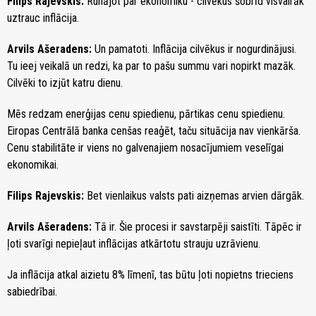
Filips Rajevskis:
Runājot par ekonomiku - cilvēkus šobrīd visvairāk
uztrauc inflācija.
Arvils Ašeradens:
Un pamatoti. Inflācija cilvēkus ir nogurdinājusi.
Tu ieej veikalā un redzi, ka par to pašu summu vari nopirkt mazāk.
Cilvēki to izjūt katru dienu.
Mēs redzam enerģijas cenu spiedienu, pārtikas cenu spiedienu.
Eiropas Centrālā banka cenšas reaģēt, taču situācija nav vienkārša.
Cenu stabilitāte ir viens no galvenajiem nosacījumiem veselīgai
ekonomikai.
Filips Rajevskis:
Bet vienlaikus valsts pati aizņemas arvien dārgāk.
Arvils Ašeradens:
Tā ir. Šie procesi ir savstarpēji saistīti. Tāpēc ir
ļoti svarīgi nepieļaut inflācijas atkārtotu strauju uzrāvienu.
Ja inflācija atkal aizietu 8% līmenī, tas būtu ļoti nopietns trieciens
sabiedrībai.