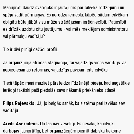
Manuprāt, daudz svarīgāks ir jautājums par cilvēka redzējumu un
spēju vadīt pārmaiņas. Es neredzu iemeslu, kāpēc šādam cilvēkam
obligāti būtu jābūt visu mūžu strādājušam ierēdniecībā. Patiesībā
es drīzāk uzdotu citu jautājumu - vai mēs meklējam administratoru
vai pārmaiņu vadītāju?
Tie ir divi pilnīgi dažādi profili.
Ja organizācija atrodas stagnācijā, tai vajadzīgs viens vadītājs. Ja
nepieciešamas reformas, vajadzīgs pavisam cits cilvēks.
Tieši tāpēc mani mazliet pārsteidza līdzšinējā pieeja, kad augstākie
ierēdņi faktiski paši piedalās sava nākamā priekšnieka atlasē.
Filips Rajevskis:
Jā, jo beigās sanāk, ka sistēma pati izvēlas sev
vadītāju.
Arvils Ašeradens:
Un tas nav veselīgi. Es nesaku, ka cilvēki
darbojas ļaunprātīgi, bet organizācijām piemīt dabiska tieksme