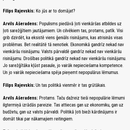
Filips Rajevskis:
Ko jūs ar to domājat?
Arvils Ašeradens:
Populisms piedāvā ļoti vienkāršas atbildes uz
ļoti sarežģītiem jautājumiem. Un cilvēkiem tas, protams, patīk. Visi
grib dzirdēt, ka eksistē viens ģeniāls risinājums, kas atrisinās visas
problēmas. Bet realitātē tā nenotiek. Ekonomikā gandrīz nekad nav
vienkāršu risinājumu. Valsts pārvaldē gandrīz nekad nav vienkāršu
risinājumu. Drošības politikā gandrīz nekad nav vienkāršu risinājumu.
Jo sarežģītāka kļūst pasaule, jo vairāk nepieciešama kompetence.
Un jo vairāk nepieciešama spēja pieņemt nepopulārus lēmumus.
Filips Rajevskis:
Un tas politikā vienmēr ir tas grūtākais.
Arvils Ašeradens:
Protams. Taču dažreiz tieši nepopulārie lēmumi
ilgtermiņā izrādās pareizie. Tas attiecas gan uz ekonomiku, gan uz
budžetu, gan uz valsts pārvaldi. Politikā ļoti bieži kārdinājums ir
domāt tikai par nākamajiem reitingiem.