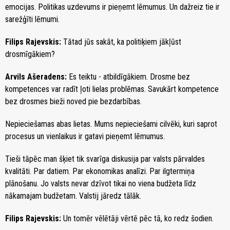
emocijas. Politikas uzdevums ir pieņemt lēmumus. Un dažreiz tie ir
sarežģīti lēmumi.
Filips Rajevskis:
Tātad jūs sakāt, ka politiķiem jākļūst
drosmīgākiem?
Arvils Ašeradens:
Es teiktu - atbildīgākiem. Drosme bez
kompetences var radīt ļoti lielas problēmas. Savukārt kompetence
bez drosmes bieži noved pie bezdarbības.
Nepieciešamas abas lietas. Mums nepieciešami cilvēki, kuri saprot
procesus un vienlaikus ir gatavi pieņemt lēmumus.
Tieši tāpēc man šķiet tik svarīga diskusija par valsts pārvaldes
kvalitāti. Par datiem. Par ekonomikas analīzi. Par ilgtermiņa
plānošanu. Jo valsts nevar dzīvot tikai no viena budžeta līdz
nākamajam budžetam. Valstij jāredz tālāk.
Filips Rajevskis:
Un tomēr vēlētāji vērtē pēc tā, ko redz šodien.