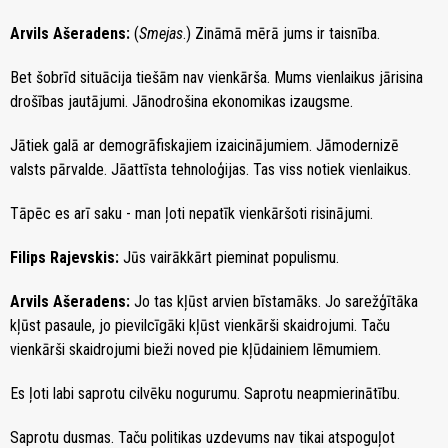
Arvils Ašeradens:
(
Smejas
.) Zināmā mērā jums ir taisnība.
Bet šobrīd situācija tiešām nav vienkārša. Mums vienlaikus jārisina
drošības jautājumi. Jānodrošina ekonomikas izaugsme.
Jātiek galā ar demogrāfiskajiem izaicinājumiem. Jāmodernizē
valsts pārvalde. Jāattīsta tehnoloģijas. Tas viss notiek vienlaikus.
Tāpēc es arī saku - man ļoti nepatīk vienkāršoti risinājumi.
Filips Rajevskis:
Jūs vairākkārt pieminat populismu.
Arvils Ašeradens:
Jo tas kļūst arvien bīstamāks. Jo sarežģītāka
kļūst pasaule, jo pievilcīgāki kļūst vienkārši skaidrojumi. Taču
vienkārši skaidrojumi bieži noved pie kļūdainiem lēmumiem.
Es ļoti labi saprotu cilvēku nogurumu. Saprotu neapmierinātību.
Saprotu dusmas. Taču politikas uzdevums nav tikai atspoguļot