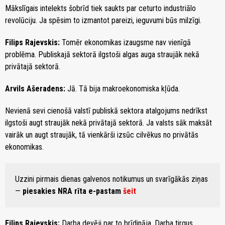
Mākslīgais intelekts šobrīd tiek saukts par ceturto industriālo
revolūciju. Ja spēsim to izmantot pareizi, ieguvumi būs milzīgi.
Filips Rajevskis:
Tomēr ekonomikas izaugsme nav vienīgā
problēma. Publiskajā sektorā ilgstoši algas auga straujāk nekā
privātajā sektorā.
Arvils Ašeradens:
Jā. Tā bija makroekonomiska kļūda.
Nevienā sevi cienošā valstī publiskā sektora atalgojums nedrīkst
ilgstoši augt straujāk nekā privātajā sektorā. Ja valsts sāk maksāt
vairāk un augt straujāk, tā vienkārši izsūc cilvēkus no privātās
ekonomikas.
Uzzini pirmais dienas galvenos notikumus un svarīgākās ziņas
—
piesakies NRA rīta e-pastam
šeit
Filips Rajevskis:
Darba devēji par to brīdināja. Darba tirgus