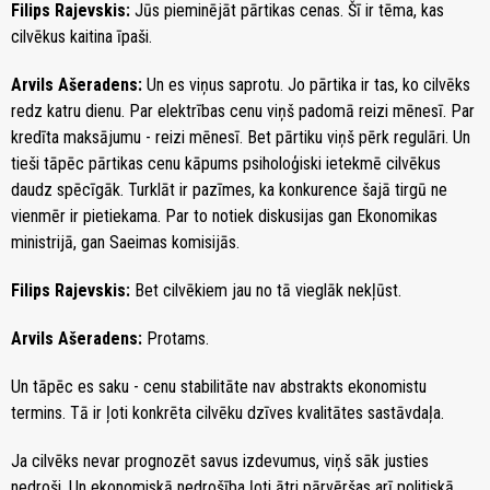
Filips Rajevskis:
Jūs pieminējāt pārtikas cenas. Šī ir tēma, kas
cilvēkus kaitina īpaši.
Arvils Ašeradens:
Un es viņus saprotu. Jo pārtika ir tas, ko cilvēks
redz katru dienu. Par elektrības cenu viņš padomā reizi mēnesī. Par
kredīta maksājumu - reizi mēnesī. Bet pārtiku viņš pērk regulāri. Un
tieši tāpēc pārtikas cenu kāpums psiholoģiski ietekmē cilvēkus
daudz spēcīgāk. Turklāt ir pazīmes, ka konkurence šajā tirgū ne
vienmēr ir pietiekama. Par to notiek diskusijas gan Ekonomikas
ministrijā, gan Saeimas komisijās.
Filips Rajevskis:
Bet cilvēkiem jau no tā vieglāk nekļūst.
Arvils Ašeradens:
Protams.
Un tāpēc es saku - cenu stabilitāte nav abstrakts ekonomistu
termins. Tā ir ļoti konkrēta cilvēku dzīves kvalitātes sastāvdaļa.
Ja cilvēks nevar prognozēt savus izdevumus, viņš sāk justies
nedroši. Un ekonomiskā nedrošība ļoti ātri pārvēršas arī politiskā