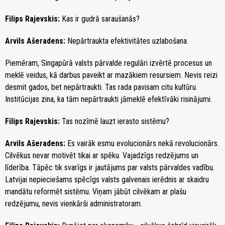
Filips Rajevskis:
Kas ir gudrā saraušanās?
Arvils Ašeradens:
Nepārtraukta efektivitātes uzlabošana.
Piemēram, Singapūrā valsts pārvalde regulāri izvērtē procesus un
meklē veidus, kā darbus paveikt ar mazākiem resursiem. Nevis reizi
desmit gados, bet nepārtraukti. Tas rada pavisam citu kultūru.
Institūcijas zina, ka tām nepārtraukti jāmeklē efektīvāki risinājumi.
Filips Rajevskis:
Tas nozīmē lauzt ierasto sistēmu?
Arvils Ašeradens:
Es vairāk esmu evolucionārs nekā revolucionārs.
Cilvēkus nevar motivēt tikai ar spēku. Vajadzīgs redzējums un
līderība. Tāpēc tik svarīgs ir jautājums par valsts pārvaldes vadību.
Latvijai nepieciešams spēcīgs valsts galvenais ierēdnis ar skaidru
mandātu reformēt sistēmu. Viņam jābūt cilvēkam ar plašu
redzējumu, nevis vienkārši administratoram.