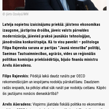
© Ģirts Ozoliņš/MN
Latvija nopietnu izaicinājumu priekšā: jāīsteno ekonomikas
izaugsme, jāstiprina drošība, jāveic valsts pārvaldes
modernizācija, jāievieš praksē jaunākās tehnoloģijas,
jānodrošina konkurētspēja. Kā to visu paveikt – politologa
Filipa Rajevska saruna ar partijas "Jaunā vienotība” politiķi,
Saeimas Tautsaimniecības, agrārās, vides un reģionālās
politikas komisijas priekšsēdētāju, bijušo finanšu ministru
Arvilu Ašeradenu.
Filips Rajevskis:
Pēdējā laikā daudz runāts par OECD
rekomendācijām un iespējamu nodokļu pārskatīšanu. Daudziem
radās iespaids, ka pēkšņi atkal sāk runāt par nodokļu celšanu. Kāpēc
šis jautājums nonācis dienaskārtībā?
Arvils Ašeradens:
Vispirms jāatdala fiskālā politika no ekonomikas