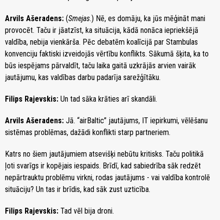
Arvils Ašeradens:
(
Smejas
.) Nē, es domāju, ka jūs mēģināt mani
provocēt. Taču ir jāatzīst, ka situācija, kādā nonāca iepriekšējā
valdība, nebija vienkārša. Pēc debatēm koalīcijā par Stambulas
konvenciju faktiski izveidojās vērtību konflikts. Sākumā šķita, ka to
būs iespējams pārvaldīt, taču laika gaitā uzkrājās arvien vairāk
jautājumu, kas valdības darbu padarīja sarežģītāku.
Filips Rajevskis:
Un tad sāka krāties arī skandāli.
Arvils Ašeradens:
Jā. “airBaltic” jautājums, IT iepirkumi, vēlēšanu
sistēmas problēmas, dažādi konflikti starp partneriem.
Katrs no šiem jautājumiem atsevišķi nebūtu kritisks. Taču politikā
ļoti svarīgs ir kopējais iespaids. Brīdī, kad sabiedrība sāk redzēt
nepārtrauktu problēmu virkni, rodas jautājums - vai valdība kontrolē
situāciju? Un tas ir brīdis, kad sāk zust uzticība.
Filips Rajevskis:
Tad vēl bija droni.