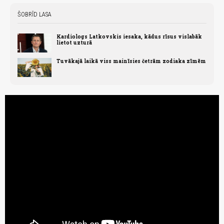
ŠOBRĪD LASA
Kardiologs Latkovskis iesaka, kādus rīsus vislabāk
lietot uzturā
Tuvākajā laikā viss mainīsies četrām zodiaka zīmēm