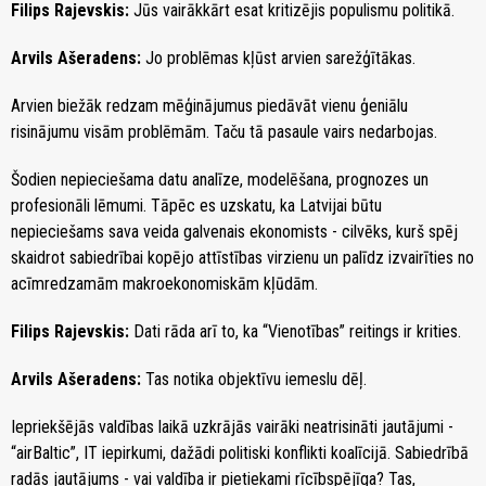
Filips Rajevskis:
Jūs vairākkārt esat kritizējis populismu politikā.
Arvils Ašeradens:
Jo problēmas kļūst arvien sarežģītākas.
Arvien biežāk redzam mēģinājumus piedāvāt vienu ģeniālu
risinājumu visām problēmām. Taču tā pasaule vairs nedarbojas.
Šodien nepieciešama datu analīze, modelēšana, prognozes un
profesionāli lēmumi. Tāpēc es uzskatu, ka Latvijai būtu
nepieciešams sava veida galvenais ekonomists - cilvēks, kurš spēj
skaidrot sabiedrībai kopējo attīstības virzienu un palīdz izvairīties no
acīmredzamām makroekonomiskām kļūdām.
Filips Rajevskis:
Dati rāda arī to, ka “Vienotības” reitings ir krities.
Arvils Ašeradens:
Tas notika objektīvu iemeslu dēļ.
Iepriekšējās valdības laikā uzkrājās vairāki neatrisināti jautājumi -
“airBaltic”, IT iepirkumi, dažādi politiski konflikti koalīcijā. Sabiedrībā
radās jautājums - vai valdība ir pietiekami rīcībspējīga? Tas,