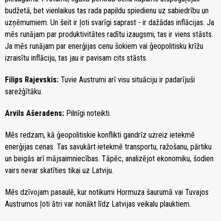
budžetā, bet vienlaikus tas rada papildu spiedienu uz sabiedrību un
uzņēmumiem. Un šeit ir ļoti svarīgi saprast - ir dažādas inflācijas. Ja
mēs runājam par produktivitātes radītu izaugsmi, tas ir viens stāsts.
Ja mēs runājam par enerģijas cenu šokiem vai ģeopolitisku krīžu
izraisītu inflāciju, tas jau ir pavisam cits stāsts.
Filips Rajevskis:
Tuvie Austrumi arī visu situāciju ir padarījuši
sarežģītāku.
Arvils Ašeradens:
Pilnīgi noteikti.
Mēs redzam, kā ģeopolitiskie konflikti gandrīz uzreiz ietekmē
enerģijas cenas. Tas savukārt ietekmē transportu, ražošanu, pārtiku
un beigās arī mājsaimniecības. Tāpēc, analizējot ekonomiku, šodien
vairs nevar skatīties tikai uz Latviju.
Mēs dzīvojam pasaulē, kur notikumi Hormuza šaurumā vai Tuvajos
Austrumos ļoti ātri var nonākt līdz Latvijas veikalu plauktiem.