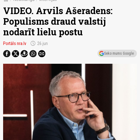
VIDEO. Arvils Ašeradens:
Populisms draud valstij
nodarīt lielu postu
schedule
Portāls nra.lv
26.jun
Seko mums Google