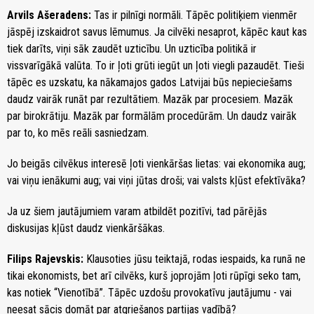
Arvils Ašeradens:
Tas ir pilnīgi normāli. Tāpēc politiķiem vienmēr
jāspēj izskaidrot savus lēmumus. Ja cilvēki nesaprot, kāpēc kaut kas
tiek darīts, viņi sāk zaudēt uzticību. Un uzticība politikā ir
vissvarīgākā valūta. To ir ļoti grūti iegūt un ļoti viegli pazaudēt. Tieši
tāpēc es uzskatu, ka nākamajos gados Latvijai būs nepieciešams
daudz vairāk runāt par rezultātiem. Mazāk par procesiem. Mazāk
par birokrātiju. Mazāk par formālām procedūrām. Un daudz vairāk
par to, ko mēs reāli sasniedzam.
Jo beigās cilvēkus interesē ļoti vienkāršas lietas: vai ekonomika aug;
vai viņu ienākumi aug; vai viņi jūtas droši; vai valsts kļūst efektīvāka?
Ja uz šiem jautājumiem varam atbildēt pozitīvi, tad pārējās
diskusijas kļūst daudz vienkāršākas.
Filips Rajevskis:
Klausoties jūsu teiktajā, rodas iespaids, ka runā ne
tikai ekonomists, bet arī cilvēks, kurš joprojām ļoti rūpīgi seko tam,
kas notiek “Vienotībā”. Tāpēc uzdošu provokatīvu jautājumu - vai
neesat sācis domāt par atgriešanos partijas vadībā?