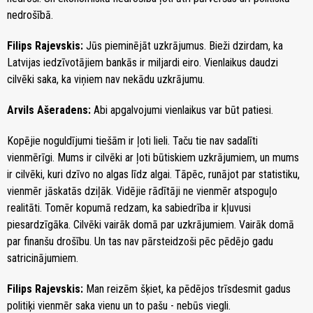
nedrošībā.
Filips Rajevskis:
Jūs pieminējāt uzkrājumus. Bieži dzirdam, ka
Latvijas iedzīvotājiem bankās ir miljardi eiro. Vienlaikus daudzi
cilvēki saka, ka viņiem nav nekādu uzkrājumu.
Arvils Ašeradens:
Abi apgalvojumi vienlaikus var būt patiesi.
Kopējie noguldījumi tiešām ir ļoti lieli. Taču tie nav sadalīti
vienmērīgi. Mums ir cilvēki ar ļoti būtiskiem uzkrājumiem, un mums
ir cilvēki, kuri dzīvo no algas līdz algai. Tāpēc, runājot par statistiku,
vienmēr jāskatās dziļāk. Vidējie rādītāji ne vienmēr atspoguļo
realitāti. Tomēr kopumā redzam, ka sabiedrība ir kļuvusi
piesardzīgāka. Cilvēki vairāk domā par uzkrājumiem. Vairāk domā
par finanšu drošību. Un tas nav pārsteidzoši pēc pēdējo gadu
satricinājumiem.
Filips Rajevskis:
Man reizēm šķiet, ka pēdējos trīsdesmit gadus
politiķi vienmēr saka vienu un to pašu - nebūs viegli.