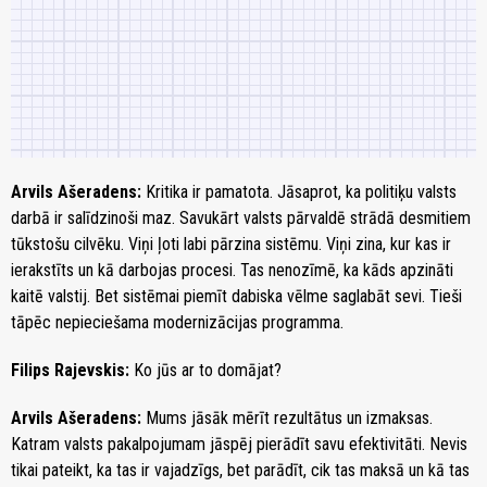
Arvils Ašeradens:
Kritika ir pamatota. Jāsaprot, ka politiķu valsts
darbā ir salīdzinoši maz. Savukārt valsts pārvaldē strādā desmitiem
tūkstošu cilvēku. Viņi ļoti labi pārzina sistēmu. Viņi zina, kur kas ir
ierakstīts un kā darbojas procesi. Tas nenozīmē, ka kāds apzināti
kaitē valstij. Bet sistēmai piemīt dabiska vēlme saglabāt sevi. Tieši
tāpēc nepieciešama modernizācijas programma.
Filips Rajevskis:
Ko jūs ar to domājat?
Arvils Ašeradens:
Mums jāsāk mērīt rezultātus un izmaksas.
Katram valsts pakalpojumam jāspēj pierādīt savu efektivitāti. Nevis
tikai pateikt, ka tas ir vajadzīgs, bet parādīt, cik tas maksā un kā tas