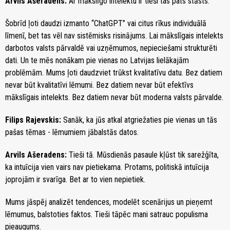
Arvils Ašeradens:
Ar mākslīgo intelektu ir tieši tas pats stāsts.
Šobrīd ļoti daudzi izmanto “ChatGPT” vai citus rīkus individuālā
līmenī, bet tas vēl nav sistēmisks risinājums. Lai mākslīgais intelekts
darbotos valsts pārvaldē vai uzņēmumos, nepieciešami strukturēti
dati. Un te mēs nonākam pie vienas no Latvijas lielākajām
problēmām. Mums ļoti daudzviet trūkst kvalitatīvu datu. Bez datiem
nevar būt kvalitatīvi lēmumi. Bez datiem nevar būt efektīvs
mākslīgais intelekts. Bez datiem nevar būt moderna valsts pārvalde.
Filips Rajevskis:
Sanāk, ka jūs atkal atgriežaties pie vienas un tās
pašas tēmas - lēmumiem jābalstās datos.
Arvils Ašeradens:
Tieši tā. Mūsdienās pasaule kļūst tik sarežģīta,
ka intuīcija vien vairs nav pietiekama. Protams, politiskā intuīcija
joprojām ir svarīga. Bet ar to vien nepietiek.
Mums jāspēj analizēt tendences, modelēt scenārijus un pieņemt
lēmumus, balstoties faktos. Tieši tāpēc mani satrauc populisma
pieaugums.