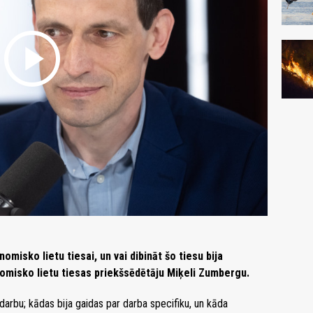
play_circle
omisko lietu tiesai, un vai dibināt šo tiesu bija
nomisko lietu tiesas priekšsēdētāju Miķeli Zumbergu.
darbu; kādas bija gaidas par darba specifiku, un kāda