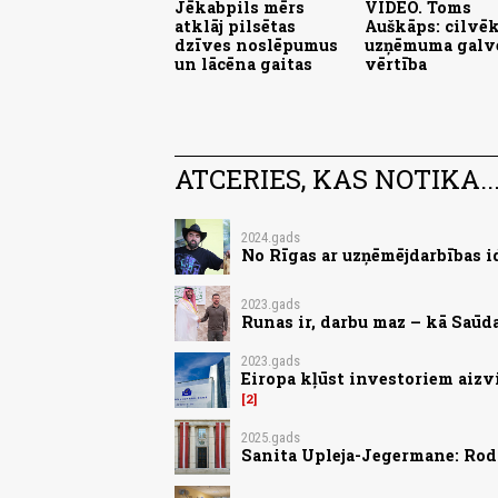
Jēkabpils mērs
VIDEO. Toms
atklāj pilsētas
Auškāps: cilvēk
dzīves noslēpumus
uzņēmuma galv
un lācēna gaitas
vērtība
ATCERIES, KAS NOTIKA..
2024.gads
No Rīgas ar uzņēmējdarbības i
2023.gads
Runas ir, darbu maz – kā Saūd
2023.gads
Eiropa kļūst investoriem aizv
2
2025.gads
Sanita Upleja-Jegermane: Roda