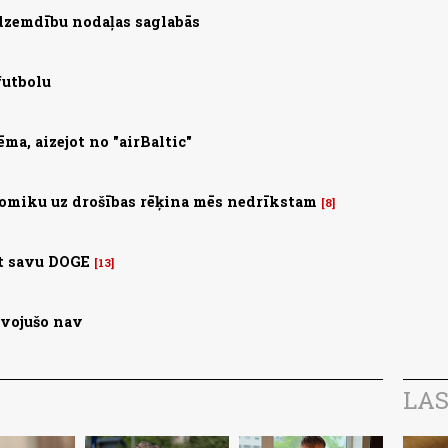
 dzemdību nodaļas saglabās
futbolu
ma, aizejot no "airBaltic"
omiku uz drošības rēķina mēs nedrīkstam
8
st savu DOGE
13
īvojušo nav
LAS