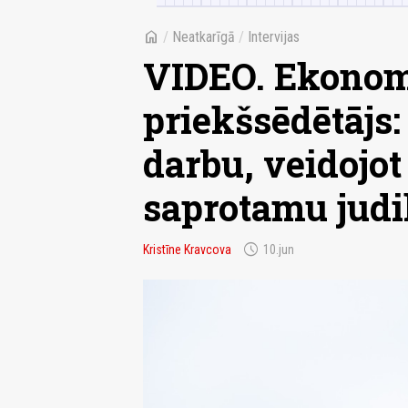
home
/
Neatkarīgā
/
Intervijas
VIDEO. Ekonomi
priekšsēdētājs:
darbu, veidojot
saprotamu judi
schedule
Kristīne Kravcova
10.jun