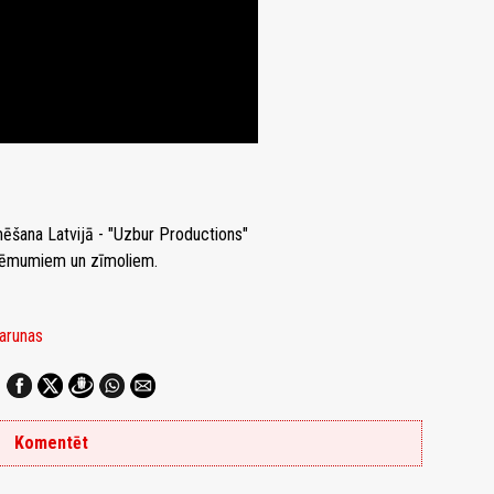
mēšana Latvijā - "Uzbur Productions"
zņēmumiem un zīmoliem.
sarunas
Komentēt