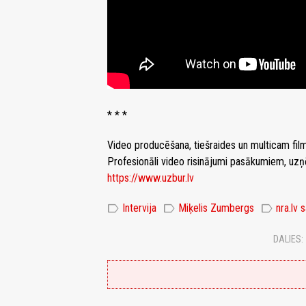
* * *
Video producēšana, tiešraides un multicam fil
Profesionāli video risinājumi pasākumiem, u
https://www.uzbur.lv
label
label
label
Intervija
Miķelis Zumbergs
nra.lv 
DALIES: