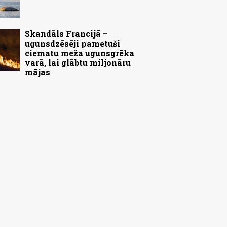
Skandāls Francijā –
ugunsdzēsēji pametuši
ciematu meža ugunsgrēka
varā, lai glābtu miljonāru
mājas