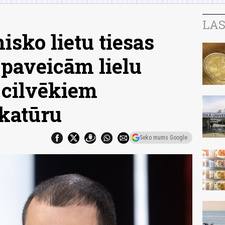
LAS
sko lietu tiesas
 paveicām lielu
 cilvēkiem
katūru
Seko mums Google