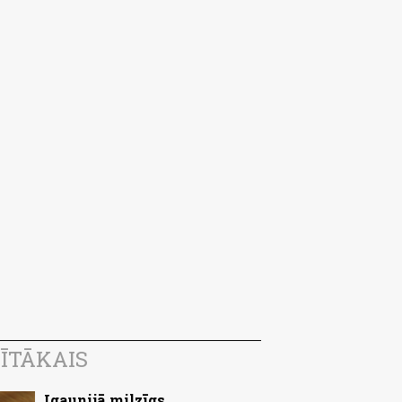
ĪTĀKAIS
Igaunijā milzīgs