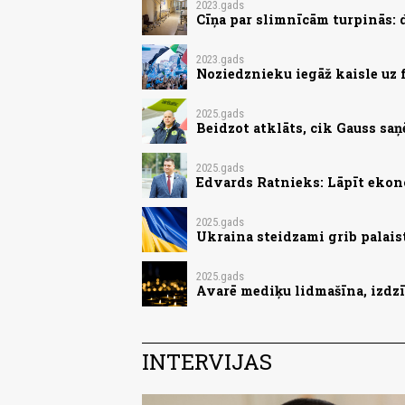
2023.gads
Cīņa par slimnīcām turpinās:
2023.gads
Noziedznieku iegāž kaisle uz 
2025.gads
Beidzot atklāts, cik Gauss saņē
2025.gads
Edvards Ratnieks: Lāpīt ekon
2025.gads
Ukraina steidzami grib palai
2025.gads
Avarē mediķu lidmašīna, izdz
INTERVIJAS