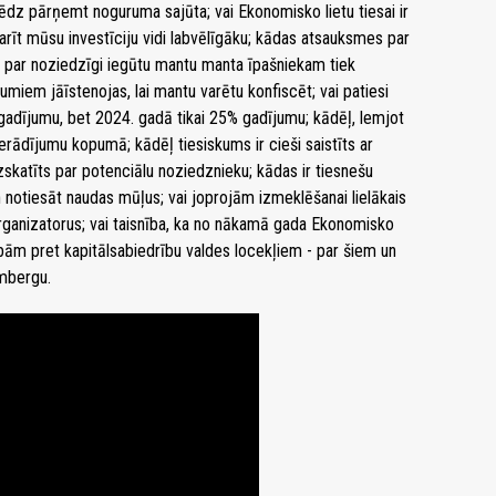
mēdz pārņemt noguruma sajūta; vai Ekonomisko lietu tiesai ir
adarīt mūsu investīciju vidi labvēlīgāku; kādas atsauksmes par
s par noziedzīgi iegūtu mantu manta īpašniekam tiek
miem jāīstenojas, lai mantu varētu konfiscēt; vai patiesi
adījumu, bet 2024. gadā tikai 25% gadījumu; kādēļ, lemjot
ierādījumu kopumā; kādēļ tiesiskums ir cieši saistīts ar
zskatīts par potenciālu noziedznieku; kādas ir tiesnešu
 notiesāt naudas mūļus; vai joprojām izmeklēšanai lielākais
organizatorus; vai taisnība, ka no nākamā gada Ekonomisko
sībām pret kapitālsabiedrību valdes locekļiem - par šiem un
umbergu.