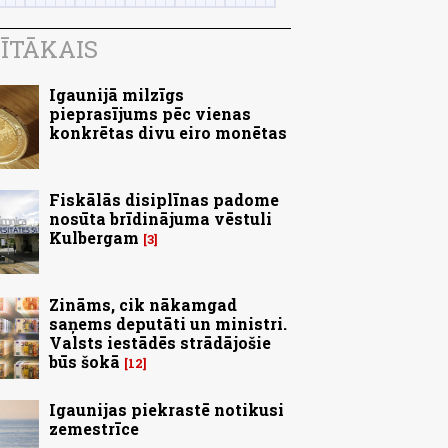
ĪTĀKAIS
Igaunijā milzīgs
pieprasījums pēc vienas
konkrētas divu eiro monētas
Fiskālās disiplīnas padome
nosūta brīdinājuma vēstuli
Kulbergam
3
Zināms, cik nākamgad
saņems deputāti un ministri.
Valsts iestādēs strādājošie
būs šokā
12
Igaunijas piekrastē notikusi
zemestrīce