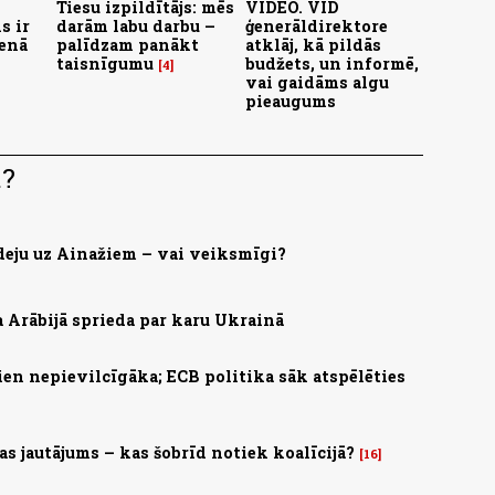
Tiesu izpildītājs: mēs
VIDEO. VID
s ir
darām labu darbu –
ģenerāldirektore
enā
palīdzam panākt
atklāj, kā pildās
taisnīgumu
budžets, un informē,
4
vai gaidāms algu
pieaugums
.?
deju uz Ainažiem – vai veiksmīgi?
a Arābijā sprieda par karu Ukrainā
ien nepievilcīgāka; ECB politika sāk atspēlēties
s jautājums – kas šobrīd notiek koalīcijā?
16