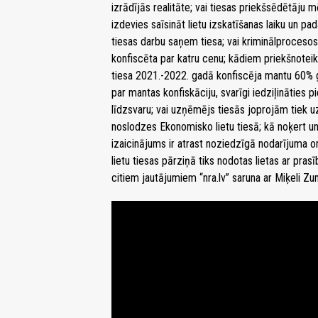
izrādījās realitāte; vai tiesas priekšsēdētāju 
izdevies saīsināt lietu izskatīšanas laiku un p
tiesas darbu saņem tiesa; vai kriminālproceso
konfiscēta par katru cenu; kādiem priekšnoteiku
tiesa 2021.-2022. gadā konfiscēja mantu 60% g
par mantas konfiskāciju, svarīgi iedziļināties p
līdzsvaru; vai uzņēmējs tiesās joprojām tiek u
noslodzes Ekonomisko lietu tiesā; kā noķert un
izaicinājums ir atrast noziedzīgā nodarījuma 
lietu tiesas pārziņā tiks nodotas lietas ar pra
citiem jautājumiem “nra.lv” saruna ar Miķeli Z