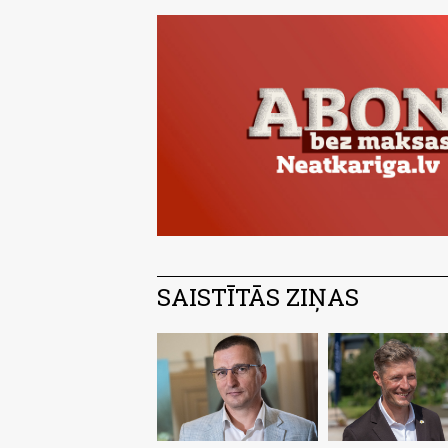
SAISTĪTĀS ZIŅAS