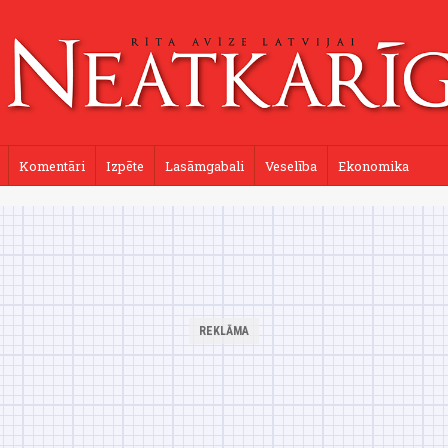
Komentāri
Izpēte
Lasāmgabali
Veselība
Ekonomika