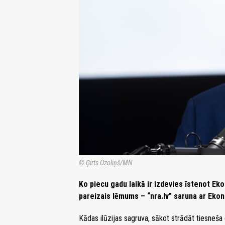
© Ģirts Ozoliņš/MN
Ko piecu gadu laikā ir izdevies īstenot Ekon
pareizais lēmums – “nra.lv” saruna ar Eko
Kādas ilūzijas sagruva, sākot strādāt tiesneša 