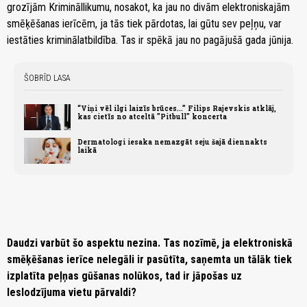
grozījām Krimināllikumu, nosakot, ka jau no divām elektroniskajām
smēķēšanas ierīcēm, ja tās tiek pārdotas, lai gūtu sev peļņu, var
iestāties kriminālatbildība. Tas ir spēkā jau no pagājušā gada jūnija.
ŠOBRĪD LASA
“Viņi vēl ilgi laizīs brūces...” Filips Rajevskis atklāj,
kas cietīs no atceltā "Pitbull" koncerta
Dermatologi iesaka nemazgāt seju šajā diennakts
laikā
Daudzi varbūt šo aspektu nezina. Tas nozīmē, ja elektroniskā
smēķēšanas ierīce nelegāli ir pasūtīta, saņemta un tālāk tiek
izplatīta peļņas gūšanas nolūkos, tad ir jāpošas uz
Ieslodzījuma vietu pārvaldi?