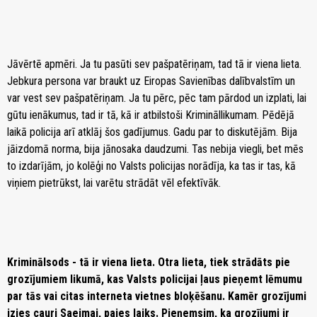
Jāvērtē apmēri. Ja tu pasūti sev pašpatēriņam, tad tā ir viena lieta.
Jebkura persona var braukt uz Eiropas Savienības dalībvalstīm un
var vest sev pašpatēriņam. Ja tu pērc, pēc tam pārdod un izplati, lai
gūtu ienākumus, tad ir tā, kā ir atbilstoši Krimināllikumam. Pēdējā
laikā policija arī atklāj šos gadījumus. Gadu par to diskutējām. Bija
jāizdomā norma, bija jānosaka daudzumi. Tas nebija viegli, bet mēs
to izdarījām, jo kolēģi no Valsts policijas norādīja, ka tas ir tas, kā
viņiem pietrūkst, lai varētu strādāt vēl efektīvāk.
Kriminālsods - tā ir viena lieta. Otra lieta, tiek strādāts pie
grozījumiem likumā, kas Valsts policijai ļaus pieņemt lēmumu
par tās vai citas interneta vietnes bloķēšanu. Kamēr grozījumi
izies cauri Saeimai, paies laiks. Pieņemsim, ka grozījumi ir