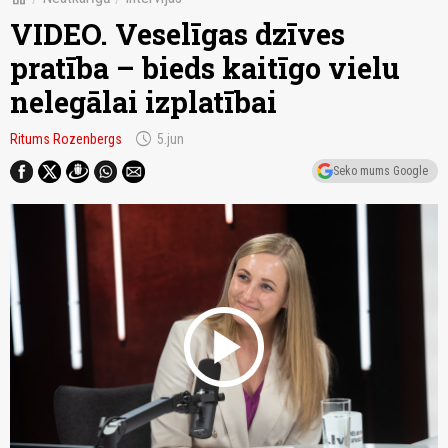
VIDEO. Veselīgas dzīves
pratība – bieds kaitīgo vielu
nelegālai izplatībai
schedule
Ritums Rozenbergs
5.jun
Seko mums Google
play_circle