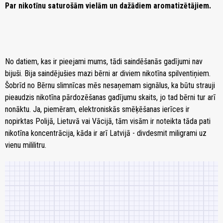
Par nikotīnu saturošām vielām un dažādiem aromatizētājiem.
No datiem, kas ir pieejami mums, tādi saindēšanās gadījumi nav
bijuši. Bija saindējušies mazi bērni ar diviem nikotīna spilventiņiem.
Šobrīd no Bērnu slimnīcas mēs nesaņemam signālus, ka būtu strauji
pieaudzis nikotīna pārdozēšanas gadījumu skaits, jo tad bērni tur arī
nonāktu. Ja, piemēram, elektroniskās smēķēšanas ierīces ir
nopirktas Polijā, Lietuvā vai Vācijā, tām visām ir noteikta tāda pati
nikotīna koncentrācija, kāda ir arī Latvijā - divdesmit miligrami uz
vienu mililitru.