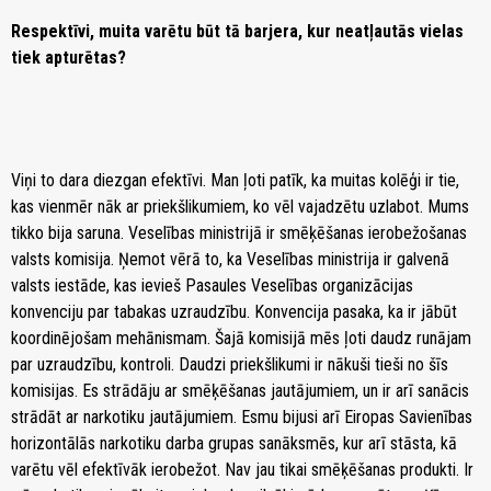
Respektīvi, muita varētu būt tā barjera, kur neatļautās vielas
tiek apturētas?
Viņi to dara diezgan efektīvi. Man ļoti patīk, ka muitas kolēģi ir tie,
kas vienmēr nāk ar priekšlikumiem, ko vēl vajadzētu uzlabot. Mums
tikko bija saruna. Veselības ministrijā ir smēķēšanas ierobežošanas
valsts komisija. Ņemot vērā to, ka Veselības ministrija ir galvenā
valsts iestāde, kas ievieš Pasaules Veselības organizācijas
konvenciju par tabakas uzraudzību. Konvencija pasaka, ka ir jābūt
koordinējošam mehānismam. Šajā komisijā mēs ļoti daudz runājam
par uzraudzību, kontroli. Daudzi priekšlikumi ir nākuši tieši no šīs
komisijas. Es strādāju ar smēķēšanas jautājumiem, un ir arī sanācis
strādāt ar narkotiku jautājumiem. Esmu bijusi arī Eiropas Savienības
horizontālās narkotiku darba grupas sanāksmēs, kur arī stāsta, kā
varētu vēl efektīvāk ierobežot. Nav jau tikai smēķēšanas produkti. Ir