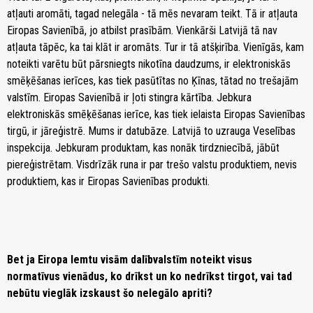
atļauti aromāti, tagad nelegāla - tā mēs nevaram teikt. Tā ir atļauta
Eiropas Savienībā, jo atbilst prasībām. Vienkārši Latvijā tā nav
atļauta tāpēc, ka tai klāt ir aromāts. Tur ir tā atšķirība. Vienīgās, kam
noteikti varētu būt pārsniegts nikotīna daudzums, ir elektroniskās
smēķēšanas ierīces, kas tiek pasūtītas no Ķīnas, tātad no trešajām
valstīm. Eiropas Savienībā ir ļoti stingra kārtība. Jebkura
elektroniskās smēķēšanas ierīce, kas tiek ielaista Eiropas Savienības
tirgū, ir jāreģistrē. Mums ir datubāze. Latvijā to uzrauga Veselības
inspekcija. Jebkuram produktam, kas nonāk tirdzniecībā, jābūt
piereģistrētam. Visdrīzāk runa ir par trešo valstu produktiem, nevis
produktiem, kas ir Eiropas Savienības produkti.
Bet ja Eiropa lemtu visām dalībvalstīm noteikt visus
normatīvus vienādus, ko drīkst un ko nedrīkst tirgot, vai tad
nebūtu vieglāk izskaust šo nelegālo apriti?