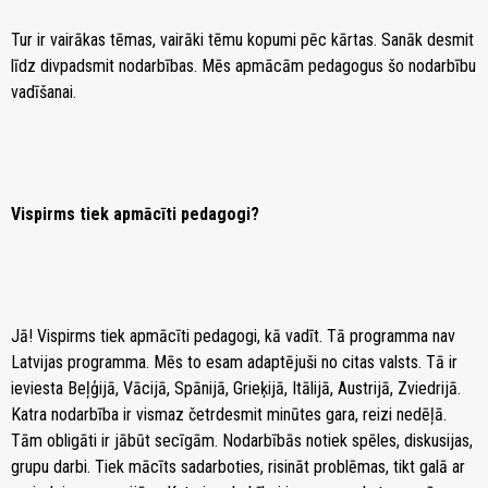
Tur ir vairākas tēmas, vairāki tēmu kopumi pēc kārtas. Sanāk desmit
līdz divpadsmit nodarbības. Mēs apmācām pedagogus šo nodarbību
vadīšanai.
Vispirms tiek apmācīti pedagogi?
Jā! Vispirms tiek apmācīti pedagogi, kā vadīt. Tā programma nav
Latvijas programma. Mēs to esam adaptējuši no citas valsts. Tā ir
ieviesta Beļģijā, Vācijā, Spānijā, Grieķijā, Itālijā, Austrijā, Zviedrijā.
Katra nodarbība ir vismaz četrdesmit minūtes gara, reizi nedēļā.
Tām obligāti ir jābūt secīgām. Nodarbībās notiek spēles, diskusijas,
grupu darbi. Tiek mācīts sadarboties, risināt problēmas, tikt galā ar