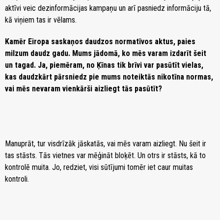
aktīvi veic dezinformācijas kampaņu un arī pasniedz informāciju tā,
kā viņiem tas ir vēlams.
Kamēr Eiropa saskaņos daudzos normatīvos aktus, paies
milzum daudz gadu. Mums jādomā, ko mēs varam izdarīt šeit
un tagad. Ja, piemēram, no Ķīnas tik brīvi var pasūtīt vielas,
kas daudzkārt pārsniedz pie mums noteiktās nikotīna normas,
vai mēs nevaram vienkārši aizliegt tās pasūtīt?
Manuprāt, tur visdrīzāk jāskatās, vai mēs varam aizliegt. Nu šeit ir
tas stāsts. Tās vietnes var mēģināt bloķēt. Un otrs ir stāsts, kā to
kontrolē muita. Jo, redziet, visi sūtījumi tomēr iet caur muitas
kontroli.