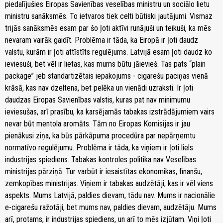
piedalījušies Eiropas Savienības veselības ministru un sociālo lietu
ministru sanāksmēs. To ietvaros tiek celti būtiski jautājumi. Vismaz
trijās sanāksmēs esam par šo ļoti aktīvi runājuši un teikuši, ka mēs
nevaram vairāk gaidīt. Problēma ir tāda, ka Eiropā ir ļoti daudz
valstu, kurām ir ļoti attīstīts regulējums. Latvijā esam ļoti daudz ko
ieviesuši, bet vēl ir lietas, kas mums būtu jāievieš. Tas pats “plain
package” jeb standartizētais iepakojums - cigarešu paciņas vienā
krāsā, kas nav dzeltena, bet pelēka un vienādi uzraksti. Ir ļoti
daudzas Eiropas Savienības valstis, kuras pat nav minimumu
ieviesušas, arī prasību, ka karsējamās tabakas izstrādājumiem vairs
nevar būt mentola aromāts. Tām no Eiropas Komisijas ir jau
pienākusi ziņa, ka būs pārkāpuma procedūra par nepārņemtu
normatīvo regulējumu. Problēma ir tāda, ka viņiem ir ļoti liels
industrijas spiediens. Tabakas kontroles politika nav Veselības
ministrijas pārziņā. Tur varbūt ir iesaistītas ekonomikas, finanšu,
zemkopības ministrijas. Viņiem ir tabakas audzētāji, kas ir vēl viens
aspekts. Mums Latvijā, paldies dievam, tādu nav. Mums ir nacionālie
e-cigarešu ražotāji, bet mums nav, paldies dievam, audzētāju. Mums
arī, protams, ir industrijas spiediens, un arī to mēs izjūtam. Viņi ļoti