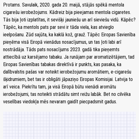
Protams. Savulaik, 2020. gada 20. maijā, stājās spēkā mentola
cigarešu ierobežojums. Kādreiz bija pieejamas mentola cigaretes.
Tās bija ļoti izplatītas, it sevišķi jauniešu un arī sieviešu vidū. Kāpēc?
Tāpēc, ka mentols pats par sevi ir tāda viela, kas atvieglo
ieelpošanu. Zūd sajūta, ka kaklā kož, grauž. Tāpēc Eiropas Savienība
pieņēma visā Eiropā vienādus nosacījumus, un tas ļoti labi arī
nostrādāja. Tāds pats nosacījums 2023. gadā tika pieņemts
attiecībā uz karsējamo tabaku. Ja runājam par aromatizētājiem, tad
Eiropas Savienības tabakas direktīvā ir punkts, kas pasaka, ka
dalībvalstis pašas var noteikt ierobežojumu aromātiem, e-cigarešu
šķidrumiem, bet tas ir obligāti jāpaziņo Eiropas Komisijai. Latvija to
arī veica. Piekrītu tam, ja visā Eiropā būtu vienādi aromātu
ierobežojumi, tas noteikti strādātu simt reižu labāk. Bet no cilvēka
veselības viedokļa mēs nevaram gaidīt piecpadsmit gadus.