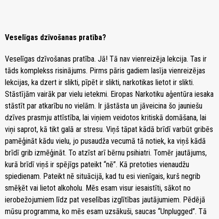
Veselīgas dzīvošanas pratība?
Veselīgas dzīvošanas pratība. Jā! Tā nav vienreizēja lekcija. Tas ir
tāds komplekss risinājums. Pirms pāris gadiem lasīja vienreizējas
lekcijas, ka dzert ir slikti, pīpēt ir slikti, narkotikas lietot ir slikti.
Stāstījām vairāk par vielu ietekmi. Eiropas Narkotiku aģentūra iesaka
stāstīt par atkarību no vielām. Ir jāstāsta un jāveicina šo jauniešu
dzīves prasmju attīstība, lai viņiem veidotos kritiskā domāšana, lai
viņi saprot, kā tikt galā ar stresu. Viņš tāpat kādā brīdī varbūt gribēs
pamēģināt kādu vielu, jo pusaudža vecumā tā notiek, ka viņš kādā
brīdī grib izmēģināt. To atzīst arī bērnu psihiatri. Tomēr jautājums,
kurā brīdī viņš ir spējīgs pateikt “nē”. Kā pretoties vienaudžu
spiedienam. Pateikt nē situācijā, kad tu esi vienīgais, kurš negrib
smēķēt vai lietot alkoholu. Mēs esam visur iesaistīti, sākot no
ierobežojumiem līdz pat veselības izglītības jautājumiem. Pēdējā
mūsu programma, ko mēs esam uzsākuši, saucas “Unplugged”. Tā