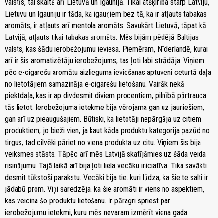
valstīs, tai skaitā arī Lietuvā un Igaunijā. Tikai atšķirība starp Latviju,
Lietuvu un Igauniju ir tāda, ka igauņiem bez tā, ka ir atļauts tabakas
aromāts, ir atļauts arī mentola aromāts. Savukārt Lietuvā, tāpat kā
Latvijā, atļauts tikai tabakas aromāts. Mēs bijām pēdējā Baltijas
valsts, kas šādu ierobežojumu ieviesa. Piemēram, Nīderlandē, kurai
arī ir šis aromatizētāju ierobežojums, tas ļoti labi strādāja. Viņiem
pēc e-cigarešu aromātu aizlieguma ieviešanas aptuveni ceturtā daļa
no lietotājiem samazināja e-cigarešu lietošanu. Vairāk nekā
piektdaļa, kas ir ap divdesmit diviem procentiem, pilnībā pārtrauca
tās lietot. Ierobežojuma ietekme bija vērojama gan uz jauniešiem,
gan arī uz pieaugušajiem. Būtiski, ka lietotāji nepārgāja uz citiem
produktiem, jo bieži vien, ja kaut kāda produktu kategorija pazūd no
tirgus, tad cilvēki pāriet no viena produkta uz citu. Viņiem šis bija
veiksmes stāsts. Tāpēc arī mēs Latvijā skatījāmies uz šāda veida
risinājumu. Tajā laikā arī bija ļoti liela vecāku iniciatīva. Tika savākti
desmit tūkstoši parakstu. Vecāki bija tie, kuri lūdza, ka šie te salti ir
jādabū prom. Viņi saredzēja, ka šie aromāti ir viens no aspektiem,
kas veicina šo produktu lietošanu. Ir pāragri spriest par
ierobežojumu ietekmi, kuru mēs nevaram izmērīt viena gada