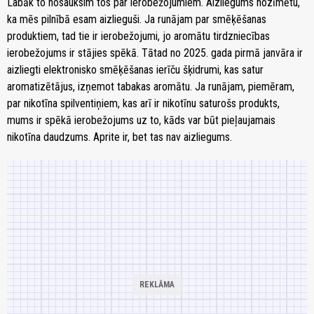
Labāk to nosauksim tos par ierobežojumiem. Aizliegums nozīmētu,
ka mēs pilnībā esam aizlieguši. Ja runājam par smēķēšanas
produktiem, tad tie ir ierobežojumi, jo aromātu tirdzniecības
ierobežojums ir stājies spēkā. Tātad no 2025. gada pirmā janvāra ir
aizliegti elektronisko smēķēšanas ierīču šķidrumi, kas satur
aromatizētājus, izņemot tabakas aromātu. Ja runājam, piemēram,
par nikotīna spilventiņiem, kas arī ir nikotīnu saturošs produkts,
mums ir spēkā ierobežojums uz to, kāds var būt pieļaujamais
nikotīna daudzums. Aprite ir, bet tas nav aizliegums.