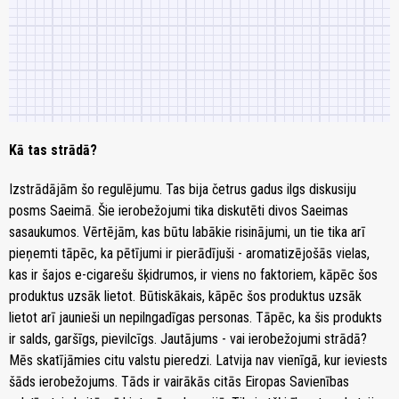
Kā tas strādā?
Izstrādājām šo regulējumu. Tas bija četrus gadus ilgs diskusiju
posms Saeimā. Šie ierobežojumi tika diskutēti divos Saeimas
sasaukumos. Vērtējām, kas būtu labākie risinājumi, un tie tika arī
pieņemti tāpēc, ka pētījumi ir pierādījuši - aromatizējošās vielas,
kas ir šajos e-cigarešu šķidrumos, ir viens no faktoriem, kāpēc šos
produktus uzsāk lietot. Būtiskākais, kāpēc šos produktus uzsāk
lietot arī jaunieši un nepilngadīgas personas. Tāpēc, ka šis produkts
ir salds, garšīgs, pievilcīgs. Jautājums - vai ierobežojumi strādā?
Mēs skatījāmies citu valstu pieredzi. Latvija nav vienīgā, kur ieviests
šāds ierobežojums. Tāds ir vairākās citās Eiropas Savienības