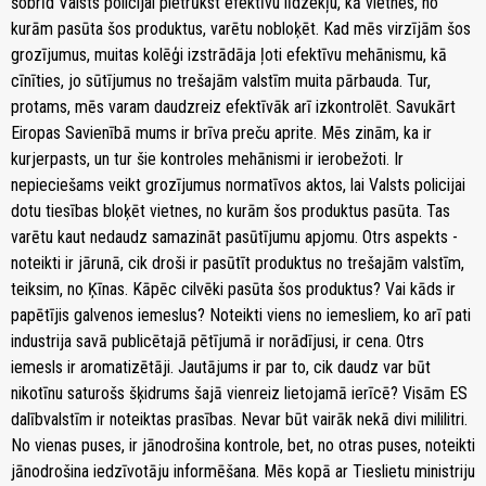
šobrīd Valsts policijai pietrūkst efektīvu līdzekļu, kā vietnes, no
kurām pasūta šos produktus, varētu nobloķēt. Kad mēs virzījām šos
grozījumus, muitas kolēģi izstrādāja ļoti efektīvu mehānismu, kā
cīnīties, jo sūtījumus no trešajām valstīm muita pārbauda. Tur,
protams, mēs varam daudzreiz efektīvāk arī izkontrolēt. Savukārt
Eiropas Savienībā mums ir brīva preču aprite. Mēs zinām, ka ir
kurjerpasts, un tur šie kontroles mehānismi ir ierobežoti. Ir
nepieciešams veikt grozījumus normatīvos aktos, lai Valsts policijai
dotu tiesības bloķēt vietnes, no kurām šos produktus pasūta. Tas
varētu kaut nedaudz samazināt pasūtījumu apjomu. Otrs aspekts -
noteikti ir jārunā, cik droši ir pasūtīt produktus no trešajām valstīm,
teiksim, no Ķīnas. Kāpēc cilvēki pasūta šos produktus? Vai kāds ir
papētījis galvenos iemeslus? Noteikti viens no iemesliem, ko arī pati
industrija savā publicētajā pētījumā ir norādījusi, ir cena. Otrs
iemesls ir aromatizētāji. Jautājums ir par to, cik daudz var būt
nikotīnu saturošs šķidrums šajā vienreiz lietojamā ierīcē? Visām ES
dalībvalstīm ir noteiktas prasības. Nevar būt vairāk nekā divi mililitri.
No vienas puses, ir jānodrošina kontrole, bet, no otras puses, noteikti
jānodrošina iedzīvotāju informēšana. Mēs kopā ar Tieslietu ministriju