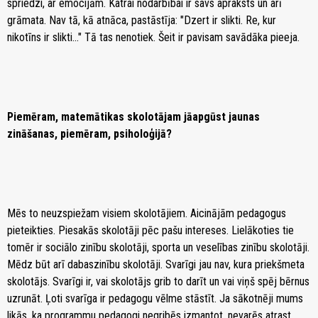
spriedzi, ar emocijām. Katrai nodarbībai ir savs apraksts un arī
grāmata. Nav tā, kā atnāca, pastāstīja: "Dzert ir slikti. Re, kur
nikotīns ir slikti..." Tā tas nenotiek. Šeit ir pavisam savādāka pieeja.
Piemēram, matemātikas skolotājam jāapgūst jaunas
zināšanas, piemēram, psiholoģijā?
Mēs to neuzspiežam visiem skolotājiem. Aicinājām pedagogus
pieteikties. Piesakās skolotāji pēc pašu intereses. Lielākoties tie
tomēr ir sociālo zinību skolotāji, sporta un veselības zinību skolotāji.
Mēdz būt arī dabaszinību skolotāji. Svarīgi jau nav, kura priekšmeta
skolotājs. Svarīgi ir, vai skolotājs grib to darīt un vai viņš spēj bērnus
uzrunāt. Ļoti svarīga ir pedagogu vēlme stāstīt. Ja sākotnēji mums
likās, ka programmu pedagogi negribēs izmantot, nevarēs atrast