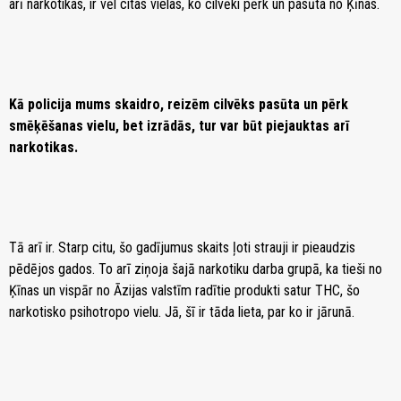
arī narkotikas, ir vēl citas vielas, ko cilvēki pērk un pasūta no Ķīnas.
Kā policija mums skaidro, reizēm cilvēks pasūta un pērk
smēķēšanas vielu, bet izrādās, tur var būt piejauktas arī
narkotikas.
Tā arī ir. Starp citu, šo gadījumus skaits ļoti strauji ir pieaudzis
pēdējos gados. To arī ziņoja šajā narkotiku darba grupā, ka tieši no
Ķīnas un vispār no Āzijas valstīm radītie produkti satur THC, šo
narkotisko psihotropo vielu. Jā, šī ir tāda lieta, par ko ir jārunā.