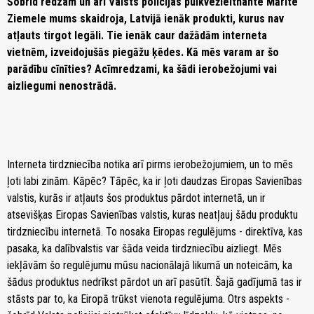
Šobrīd redzam un arī Valsts policijas pulkvežleitnante Mārīte
Ziemele mums skaidroja, Latvijā ienāk produkti, kurus nav
atļauts tirgot legāli. Tie ienāk caur dažādām interneta
vietnēm, izveidojušās piegāžu ķēdes. Kā mēs varam ar šo
parādību cīnīties? Acīmredzami, ka šādi ierobežojumi vai
aizliegumi nenostrādā.
Interneta tirdzniecība notika arī pirms ierobežojumiem, un to mēs
ļoti labi zinām. Kāpēc? Tāpēc, ka ir ļoti daudzas Eiropas Savienības
valstis, kurās ir atļauts šos produktus pārdot internetā, un ir
atsevišķas Eiropas Savienības valstis, kuras neatļauj šādu produktu
tirdzniecību internetā. To nosaka Eiropas regulējums - direktīva, kas
pasaka, ka dalībvalstis var šāda veida tirdzniecību aizliegt. Mēs
iekļāvām šo regulējumu mūsu nacionālajā likumā un noteicām, ka
šādus produktus nedrīkst pārdot un arī pasūtīt. Šajā gadījumā tas ir
stāsts par to, ka Eiropā trūkst vienota regulējuma. Otrs aspekts -