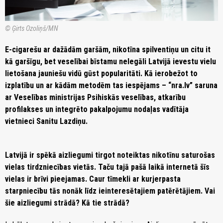
© Ģirts Ozoliņš/MN
E-cigarešu ar dažādām garšām, nikotīna spilventiņu un citu it
kā garšīgu, bet veselībai bīstamu nelegāli Latvijā ievestu vielu
lietošana jauniešu vidū gūst popularitāti. Kā ierobežot to
izplatību un ar kādām metodēm tas iespējams – “nra.lv” saruna
ar Veselības ministrijas Psihiskās veselības, atkarību
profilakses un integrēto pakalpojumu nodaļas vadītāja
vietnieci Sanitu Lazdiņu.
Latvijā ir spēkā aizliegumi tirgot noteiktas nikotīnu saturošas
vielas tirdzniecības vietās. Taču tajā pašā laikā internetā šīs
vielas ir brīvi pieejamas. Caur tīmekli ar kurjerpasta
starpniecību tās nonāk līdz ieinteresētajiem patērētājiem. Vai
šie aizliegumi strādā? Kā tie strādā?