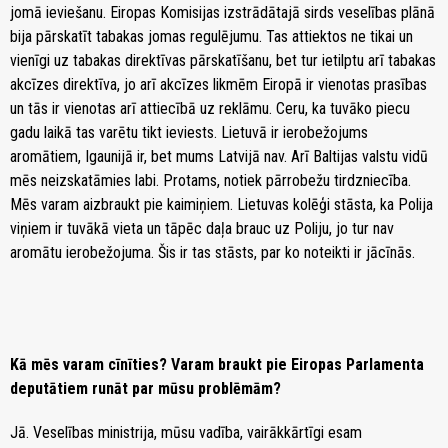
jomā ieviešanu. Eiropas Komisijas izstrādātajā sirds veselības plānā
bija pārskatīt tabakas jomas regulējumu. Tas attiektos ne tikai un
vienīgi uz tabakas direktīvas pārskatīšanu, bet tur ietilptu arī tabakas
akcīzes direktīva, jo arī akcīzes likmēm Eiropā ir vienotas prasības
un tās ir vienotas arī attiecībā uz reklāmu. Ceru, ka tuvāko piecu
gadu laikā tas varētu tikt ieviests. Lietuvā ir ierobežojums
aromātiem, Igaunijā ir, bet mums Latvijā nav. Arī Baltijas valstu vidū
mēs neizskatāmies labi. Protams, notiek pārrobežu tirdzniecība.
Mēs varam aizbraukt pie kaimiņiem. Lietuvas kolēģi stāsta, ka Polija
viņiem ir tuvākā vieta un tāpēc daļa brauc uz Poliju, jo tur nav
aromātu ierobežojuma. Šis ir tas stāsts, par ko noteikti ir jācīnās.
Kā mēs varam cīnīties? Varam braukt pie Eiropas Parlamenta
deputātiem runāt par mūsu problēmām?
Jā. Veselības ministrija, mūsu vadība, vairākkārtīgi esam