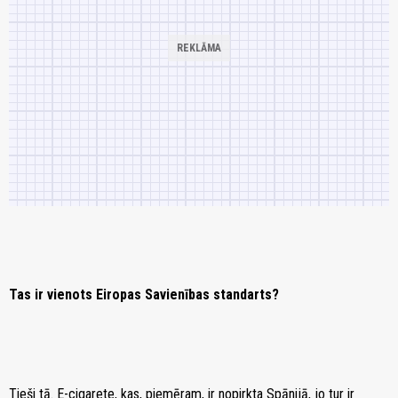
Tas ir vienots Eiropas Savienības standarts?
Tieši tā. E-cigarete, kas, piemēram, ir nopirkta Spānijā, jo tur ir