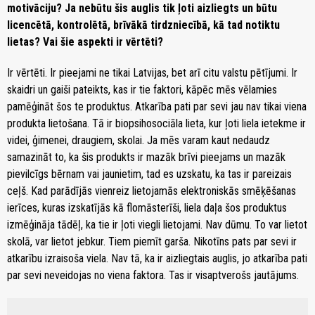
motivāciju? Ja nebūtu šis auglis tik ļoti aizliegts un būtu
licencētā, kontrolētā, brīvākā tirdzniecībā, kā tad notiktu
lietas? Vai šie aspekti ir vērtēti?
Ir vērtēti. Ir pieejami ne tikai Latvijas, bet arī citu valstu pētījumi. Ir
skaidri un gaiši pateikts, kas ir tie faktori, kāpēc mēs vēlamies
pamēģināt šos te produktus. Atkarība pati par sevi jau nav tikai viena
produkta lietošana. Tā ir biopsihosociāla lieta, kur ļoti liela ietekme ir
videi, ģimenei, draugiem, skolai. Ja mēs varam kaut nedaudz
samazināt to, ka šis produkts ir mazāk brīvi pieejams un mazāk
pievilcīgs bērnam vai jaunietim, tad es uzskatu, ka tas ir pareizais
ceļš. Kad parādījās vienreiz lietojamās elektroniskās smēķēšanas
ierīces, kuras izskatījās kā flomāsterīši, liela daļa šos produktus
izmēģināja tādēļ, ka tie ir ļoti viegli lietojami. Nav dūmu. To var lietot
skolā, var lietot jebkur. Tiem piemīt garša. Nikotīns pats par sevi ir
atkarību izraisoša viela. Nav tā, ka ir aizliegtais auglis, jo atkarība pati
par sevi neveidojas no viena faktora. Tas ir visaptverošs jautājums.