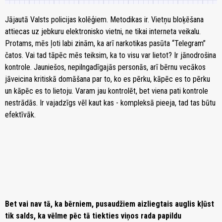
Jājautā Valsts policijas kolēģiem. Metodikas ir. Vietņu bloķēšana
attiecas uz jebkuru elektronisko vietni, ne tikai interneta veikalu.
Protams, mēs ļoti labi zinām, ka arī narkotikas pasūta “Telegram”
čatos. Vai tad tāpēc mēs teiksim, ka to visu var lietot? Ir jānodrošina
kontrole. Jauniešos, nepilngadīgajās personās, arī bērnu vecākos
jāveicina kritiskā domāšana par to, ko es pērku, kāpēc es to pērku
un kāpēc es to lietoju. Varam jau kontrolēt, bet viena pati kontrole
nestrādās. Ir vajadzīgs vēl kaut kas - kompleksā pieeja, tad tas būtu
efektīvāk.
Bet vai nav tā, ka bērniem, pusaudžiem aizliegtais auglis kļūst
tik salds, ka vēlme pēc tā tiekties viņos rada papildu