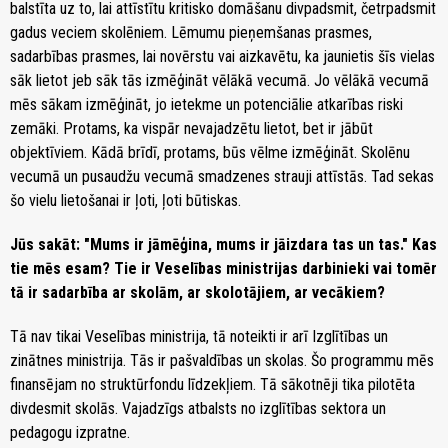
balstīta uz to, lai attīstītu kritisko domāšanu divpadsmit, četrpadsmit
gadus veciem skolēniem. Lēmumu pieņemšanas prasmes,
sadarbības prasmes, lai novērstu vai aizkavētu, ka jaunietis šīs vielas
sāk lietot jeb sāk tās izmēģināt vēlākā vecumā. Jo vēlākā vecumā
mēs sākam izmēģināt, jo ietekme un potenciālie atkarības riski
zemāki. Protams, ka vispār nevajadzētu lietot, bet ir jābūt
objektīviem. Kādā brīdī, protams, būs vēlme izmēģināt. Skolēnu
vecumā un pusaudžu vecumā smadzenes strauji attīstās. Tad sekas
šo vielu lietošanai ir ļoti, ļoti būtiskas.
Jūs sakāt: "Mums ir jāmēģina, mums ir jāizdara tas un tas." Kas
tie mēs esam? Tie ir Veselības ministrijas darbinieki vai tomēr
tā ir sadarbība ar skolām, ar skolotājiem, ar vecākiem?
Tā nav tikai Veselības ministrija, tā noteikti ir arī Izglītības un
zinātnes ministrija. Tās ir pašvaldības un skolas. Šo programmu mēs
finansējam no struktūrfondu līdzekļiem. Tā sākotnēji tika pilotēta
divdesmit skolās. Vajadzīgs atbalsts no izglītības sektora un
pedagogu izpratne.