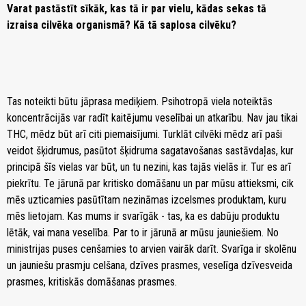
Varat pastāstīt sīkāk, kas tā ir par vielu, kādas sekas tā
izraisa cilvēka organismā? Kā tā saplosa cilvēku?
Tas noteikti būtu jāprasa mediķiem. Psihotropā viela noteiktās
koncentrācijās var radīt kaitējumu veselībai un atkarību. Nav jau tikai
THC, mēdz būt arī citi piemaisījumi. Turklāt cilvēki mēdz arī paši
veidot šķidrumus, pasūtot šķidruma sagatavošanas sastāvdaļas, kur
principā šīs vielas var būt, un tu nezini, kas tajās vielās ir. Tur es arī
piekrītu. Te jārunā par kritisko domāšanu un par mūsu attieksmi, cik
mēs uzticamies pasūtītam nezināmas izcelsmes produktam, kuru
mēs lietojam. Kas mums ir svarīgāk - tas, ka es dabūju produktu
lētāk, vai mana veselība. Par to ir jārunā ar mūsu jauniešiem. No
ministrijas puses cenšamies to arvien vairāk darīt. Svarīga ir skolēnu
un jauniešu prasmju celšana, dzīves prasmes, veselīga dzīvesveida
prasmes, kritiskās domāšanas prasmes.