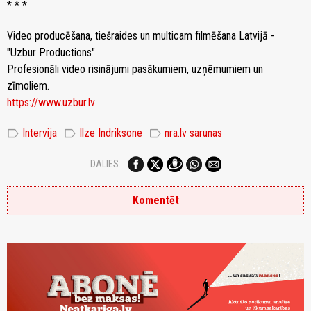
* * *
Video producēšana, tiešraides un multicam filmēšana Latvijā -
"Uzbur Productions"
Profesionāli video risinājumi pasākumiem, uzņēmumiem un
zīmoliem.
https://www.uzbur.lv
label
label
label
Intervija
Ilze Indriksone
nra.lv sarunas
DALIES:
Komentēt