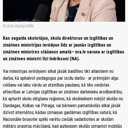
© Ģirts Ozoliņš/MN
Kas sagaida skolotājus, skolu direktorus un Izglītības un
zinātnes ministrijas ierēdņus līdz ar jaunās izglītības un
zinātnes ministres stāšanos amatā– nra.lv saruna ar izglītības
un zinātnes ministri Ilzi Indriksoni (NA).
Vai ministrijas ierēdņiem atkal jāsāk baidīties tikt atlaistiem no
darba; kā apbalvot pedagogus par izcilu darbu - ar prēmijām algu
celšanu vai labu vārdu un atzinības paušanu; kā tiks veidotas
attiecības ar Latvijas izglītības un zinātnes darbinieku arodbiedrību;
kā apturēt skolu slēgšanu reģionos; kā skolniekiem nokļūt skolās no
Dundagas, Kolkas vai Pitraga; vai bērniem pamatskolās atkal jāsāk
dzīvot internātos; kādas izmaiņas gaidāmas izglītības saturā; kā
Nacionālie bruņotie spēki varētu ciešāk sadarboties ar skolām
militāro prasmju mācīšanā; kad aizliegsim skolās izmantot mobilās