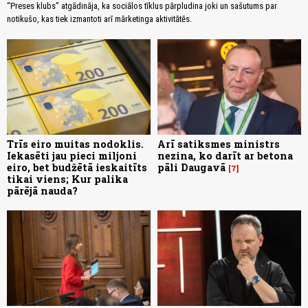
“Preses klubs” atgādināja, ka sociālos tīklus pārpludina joki un sašutums par
notikušo, kas tiek izmantoti arī mārketinga aktivitātēs.
Trīs eiro muitas nodoklis.
Arī satiksmes ministrs
Iekasēti jau pieci miljoni
nezina, ko darīt ar betona
eiro, bet budžētā ieskaitīts
pāli Daugavā
7
tikai viens; Kur palika
pārējā nauda?