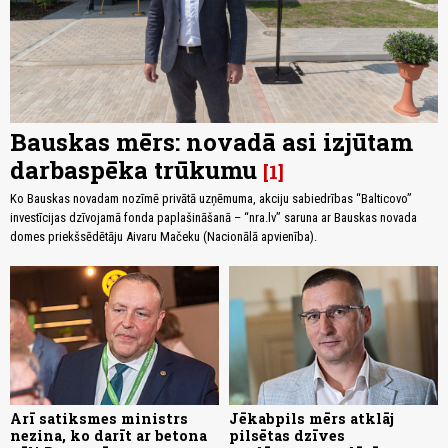
Bauskas mērs: novadā asi izjūtam
darbaspēka trūkumu
1
Ko Bauskas novadam nozīmē privātā uzņēmuma, akciju sabiedrības “Balticovo”
investīcijas dzīvojamā fonda paplašināšanā – “nra.lv” saruna ar Bauskas novada
domes priekšsēdētāju Aivaru Mačeku (Nacionālā apvienība).
Arī satiksmes ministrs
Jēkabpils mērs atklāj
nezina, ko darīt ar betona
pilsētas dzīves