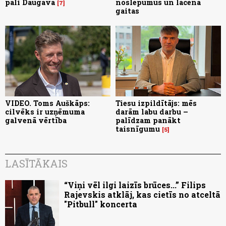
pāli Daugavā
noslēpumus un lācēna
7
gaitas
VIDEO. Toms Auškāps:
Tiesu izpildītājs: mēs
cilvēks ir uzņēmuma
darām labu darbu –
galvenā vērtība
palīdzam panākt
taisnīgumu
5
LASĪTĀKAIS
“Viņi vēl ilgi laizīs brūces...” Filips
Rajevskis atklāj, kas cietīs no atceltā
"Pitbull" koncerta