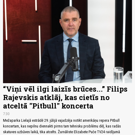
“Viņi vēl ilgi laizīs brūces...” Filips
Rajevskis atklāj, kas cietīs no
atceltā "Pitbull" koncerta
7:30
Mežaparka Lielajā estrādē 29. jūlijā vajadzēja notikt amerikāņu repera Pitbull
koncertam, kas nepilnu diennakti pirms tam tehnisku problēmu dēļ, kas radās
skatuves uzbūves laikā, tika atcelts. Žurnāliste Elizabete Puče TV24 raidījumā