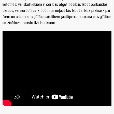
lietotnes; vai skolniekiem ir cerības atgūt tiesības labot pārbaudes
darbus; vai norādīt uz kļūdām un neļaut tās labot ir laba prakse - par
šiem un citiem ar izglītību saistītiem jautājumiem saruna ar izglītības
un zinātnes ministri Ilzi Indriksoni.