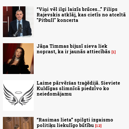
“Viņi vēl ilgi laizīs brūces...” Filips
Rajevskis atklāj, kas cietīs no atceltā
"Pitbull" koncerta
Jāņa Timmas bijusī sieva liek
noprast, ka ir jaunās attiecībās
1
Laime pārvēršas traģēdijā. Sieviete
Kuldīgas slimnīcā piedzīvo ko
neiedomājamu
“Rasimas lieta” spilgti izgaismo
politiķu liekulīgo būtību
12