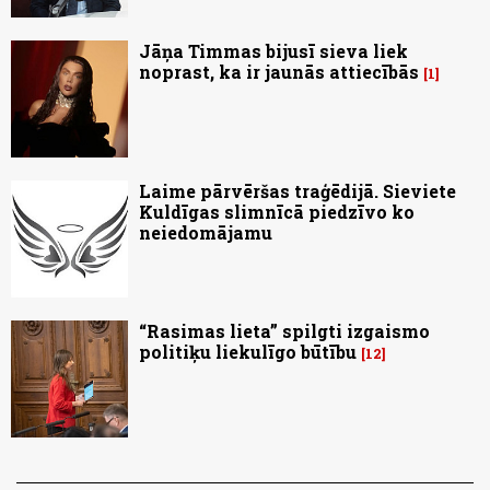
Jāņa Timmas bijusī sieva liek
noprast, ka ir jaunās attiecībās
1
Laime pārvēršas traģēdijā. Sieviete
Kuldīgas slimnīcā piedzīvo ko
neiedomājamu
“Rasimas lieta” spilgti izgaismo
politiķu liekulīgo būtību
12