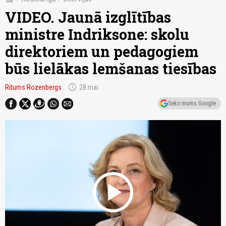
VIDEO. Jaunā izglītības
ministre Indriksone: skolu
direktoriem un pedagogiem
būs lielākas lemšanas tiesības
schedule
Ritums Rozenbergs
28.mai
Seko mums Google
play_circle