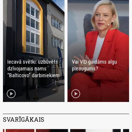
Iecavā svētki: uzbūvēts
Vai VID gaidāms algu
dzīvojamais nams
pieaugums?
"Balticovo" darbiniekiem
play_circle
play_circle
SVARĪGĀKAIS