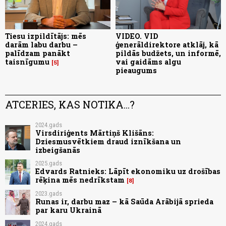
Tiesu izpildītājs: mēs
VIDEO. VID
darām labu darbu –
ģenerāldirektore atklāj, kā
palīdzam panākt
pildās budžets, un informē,
taisnīgumu
vai gaidāms algu
5
pieaugums
ATCERIES, KAS NOTIKA...?
2024.gads
Virsdiriģents Mārtiņš Klišāns:
Dziesmusvētkiem draud iznīkšana un
izbeigšanās
2025.gads
Edvards Ratnieks: Lāpīt ekonomiku uz drošības
rēķina mēs nedrīkstam
8
2023.gads
Runas ir, darbu maz – kā Saūda Arābijā sprieda
par karu Ukrainā
2024.gads