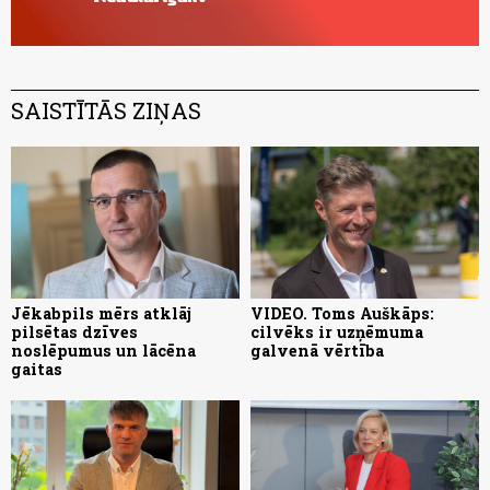
SAISTĪTĀS ZIŅAS
Jēkabpils mērs atklāj
VIDEO. Toms Auškāps:
pilsētas dzīves
cilvēks ir uzņēmuma
noslēpumus un lācēna
galvenā vērtība
gaitas