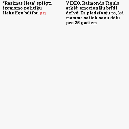
“Rasimas lieta” spilgti
VIDEO. Raimonds Tiguls
izgaismo politiķu
atklāj emocionālu brīdi
liekulīgo būtību
dzīvē: Es piedzīvoju to, kā
12
mamma satiek savu dēlu
pēc 25 gadiem