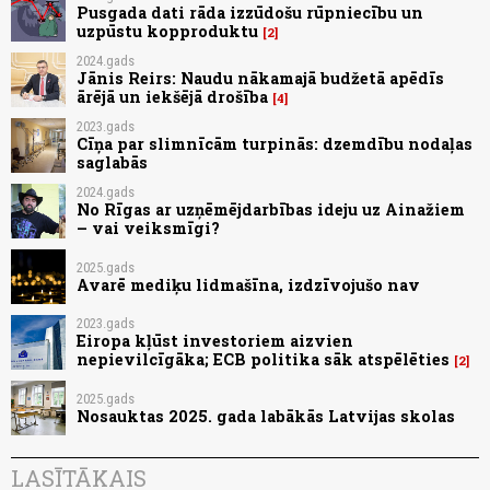
Pusgada dati rāda izzūdošu rūpniecību un
uzpūstu kopproduktu
2
2024.gads
Jānis Reirs: Naudu nākamajā budžetā apēdīs
ārējā un iekšējā drošība
4
2023.gads
Cīņa par slimnīcām turpinās: dzemdību nodaļas
saglabās
2024.gads
No Rīgas ar uzņēmējdarbības ideju uz Ainažiem
– vai veiksmīgi?
2025.gads
Avarē mediķu lidmašīna, izdzīvojušo nav
2023.gads
Eiropa kļūst investoriem aizvien
nepievilcīgāka; ECB politika sāk atspēlēties
2
2025.gads
Nosauktas 2025. gada labākās Latvijas skolas
LASĪTĀKAIS