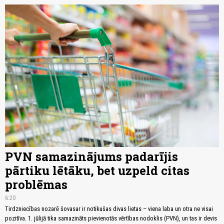
PVN samazinājums padarījis
pārtiku lētāku, bet uzpeld citas
problēmas
6:20
Tirdzniecības nozarē šovasar ir notikušas divas lietas – viena laba un otra ne visai
pozitīva. 1. jūlijā tika samazināts pievienotās vērtības nodoklis (PVN), un tas ir devis