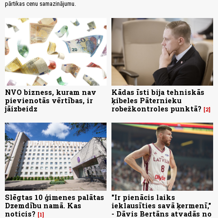
pārtikas cenu samazinājumu.
NVO bizness, kuram nav
Kādas īsti bija tehniskās
pievienotās vērtības, ir
ķibeles Pāternieku
jāizbeidz
robežkontroles punktā?
2
Slēgtas 10 ģimenes palātas
"Ir pienācis laiks
Dzemdību namā. Kas
ieklausīties savā ķermenī,"
noticis?
- Dāvis Bertāns atvadās no
1