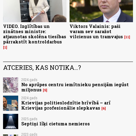
VIDEO. Izglītības un
Viktors Valainis: paši
zinātnes ministre:
varam sev saražot
atjaunotas skolēna tiesības
vilcienus un tramvajus
11
pārrakstīt kontroldarbus
1
ATCERIES, KAS NOTIKA...?
2024.gads
No aprūpes centru iemītnieku pensijām iegūst
miljonus
5
2024.gads
Krievijas politieslodzītie brīvībā – arī
Krievijas profesionālie slepkavas
6
2025.gads
Septiņi līķi cietuma nemieros
2023.gads