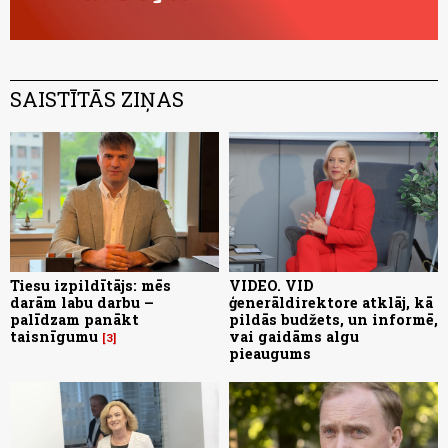
SAISTĪTĀS ZIŅAS
Tiesu izpildītājs: mēs
VIDEO. VID
darām labu darbu –
ģenerāldirektore atklāj, kā
palīdzam panākt
pildās budžets, un informē,
taisnīgumu
vai gaidāms algu
3
pieaugums