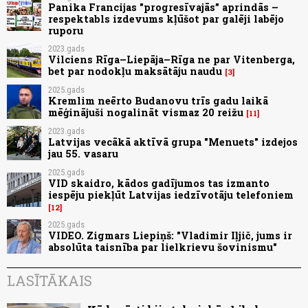
Panika Francijas "progresīvajās” aprindās –
respektabls izdevums kļūšot par galēji labējo
ruporu
2023.gads
Vilciens Rīga–Liepāja–Rīga ne par Vitenberga,
bet par nodokļu maksātāju naudu
3
2025.gads
Kremlim neērto Budanovu trīs gadu laikā
mēģinājuši nogalināt vismaz 20 reižu
11
2023.gads
Latvijas vecākā aktīvā grupa "Menuets" izdejos
jau 55. vasaru
2025.gads
VID skaidro, kādos gadījumos tas izmanto
iespēju piekļūt Latvijas iedzīvotāju telefoniem
12
2025.gads
VIDEO. Zigmars Liepiņš: "Vladimir Iļjič, jums ir
absolūta taisnība par lielkrievu šovinismu"
LASĪTĀKAIS