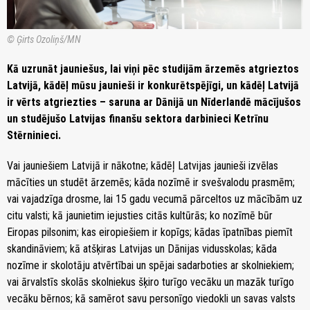
© Ģirts Ozoliņš/MN
Kā uzrunāt jauniešus, lai viņi pēc studijām ārzemēs atgrieztos
Latvijā, kādēļ mūsu jaunieši ir konkurētspējīgi, un kādēļ Latvijā
ir vērts atgriezties – saruna ar Dānijā un Nīderlandē mācījušos
un studējušo Latvijas finanšu sektora darbinieci Ketrīnu
Stērninieci.
Vai jauniešiem Latvijā ir nākotne; kādēļ Latvijas jaunieši izvēlas
mācīties un studēt ārzemēs; kāda nozīmē ir svešvalodu prasmēm;
vai vajadzīga drosme, lai 15 gadu vecumā pārceltos uz mācībām uz
citu valsti; kā jaunietim iejusties citās kultūrās; ko nozīmē būr
Eiropas pilsonim; kas eiropiešiem ir kopīgs; kādas īpatnības piemīt
skandināviem; kā atšķiras Latvijas un Dānijas vidusskolas; kāda
nozīme ir skolotāju atvērtībai un spējai sadarboties ar skolniekiem;
vai ārvalstīs skolās skolniekus šķiro turīgo vecāku un mazāk turīgo
vecāku bērnos; kā samērot savu personīgo viedokli un savas valsts