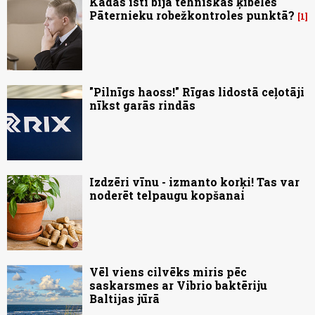
Kādas īsti bija tehniskās ķibeles
Pāternieku robežkontroles punktā?
1
"Pilnīgs haoss!" Rīgas lidostā ceļotāji
nīkst garās rindās
Izdzēri vīnu - izmanto korķi! Tas var
noderēt telpaugu kopšanai
Vēl viens cilvēks miris pēc
saskarsmes ar Vibrio baktēriju
Baltijas jūrā