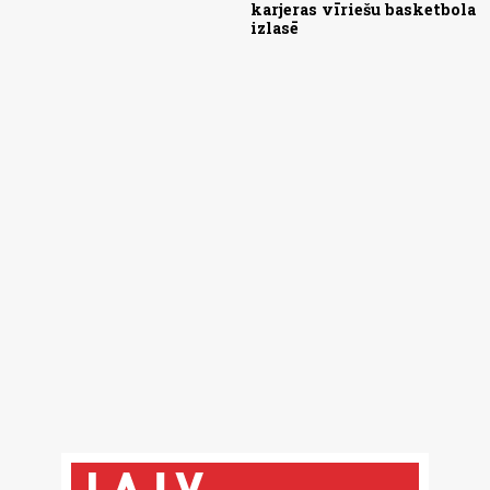
karjeras vīriešu basketbola
izlasē