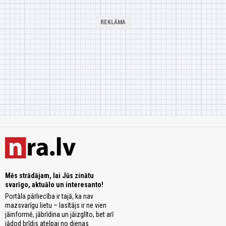
Mēs strādājam, lai Jūs zinātu
svarīgo, aktuālo un interesanto!
Portāla pārliecība ir tajā, ka nav
mazsvarīgu lietu – lasītājs ir ne vien
jāinformē, jābrīdina un jāizglīto, bet arī
jādod brīdis atelpai no dienas