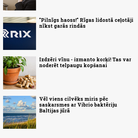
"Pilnīgs haoss!" Rīgas lidostā ceļotāji
nīkst garās rindās
Izdzēri vīnu - izmanto korķi! Tas var
noderēt telpaugu kopšanai
Vēl viens cilvēks miris pēc
saskarsmes ar Vibrio baktēriju
Baltijas jūrā