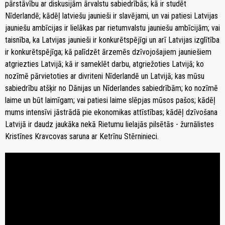
pārstāvību ar diskusijām ārvalstu sabiedrībās; kā ir studēt
Nīderlandē; kādēļ latviešu jaunieši ir slavējami, un vai patiesi Latvijas
jauniešu ambīcijas ir lielākas par rietumvalstu jauniešu ambīcijām; vai
taisnība, ka Latvijas jaunieši ir konkurētspējīgi un arī Latvijas izglītība
ir konkurētspējīga; kā palīdzēt ārzemēs dzīvojošajiem jauniešiem
atgriezties Latvijā; kā ir sameklēt darbu, atgriežoties Latvijā; ko
nozīmē pārvietoties ar divriteni Nīderlandē un Latvijā; kas mūsu
sabiedrību atšķir no Dānijas un Nīderlandes sabiedrībām; ko nozīmē
laime un būt laimīgam; vai patiesi laime slēpjas mūsos pašos; kādēļ
mums intensīvi jāstrādā pie ekonomikas attīstības; kādēļ dzīvošana
Latvijā ir daudz jaukāka nekā Rietumu lielajās pilsētās - žurnālistes
Kristīnes Kravcovas saruna ar Ketrīnu Stērninieci.