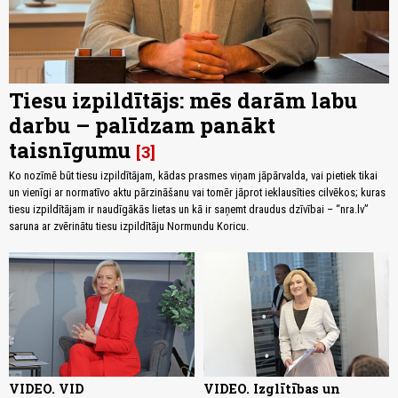
Tiesu izpildītājs: mēs darām labu
darbu – palīdzam panākt
taisnīgumu
3
Ko nozīmē būt tiesu izpildītājam, kādas prasmes viņam jāpārvalda, vai pietiek tikai
un vienīgi ar normatīvo aktu pārzināšanu vai tomēr jāprot ieklausīties cilvēkos; kuras
tiesu izpildītājam ir naudīgākās lietas un kā ir saņemt draudus dzīvībai – “nra.lv”
saruna ar zvērinātu tiesu izpildītāju Normundu Koricu.
VIDEO. VID
VIDEO. Izglītības un