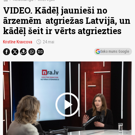
VIDEO. Kādēļ jaunieši no
ārzemēm atgriežas Latvijā, un
kādēļ šeit ir vērts atgriezties
schedule
Kristīne Kravcova
24.mai
Seko mums Google
play_circle