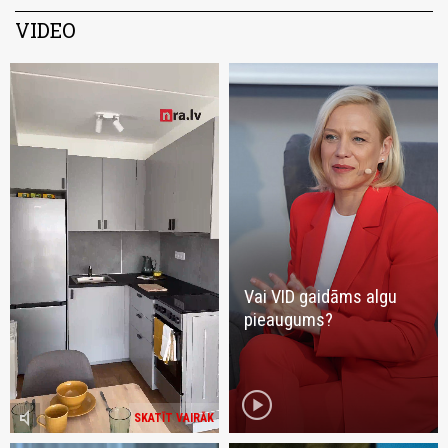
VIDEO
Vai VID gaidāms algu
pieaugums?
play_circle
volume_mute
SKATĪT VAIRĀK