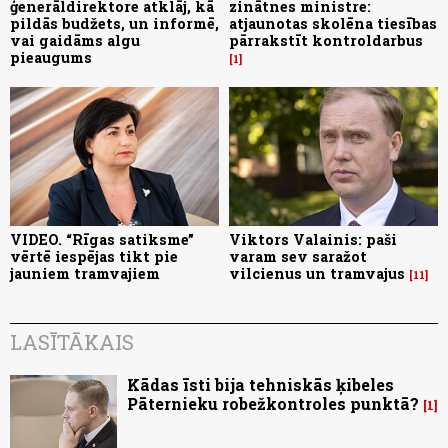
ģenerāldirektore atklāj, kā
zinātnes ministre:
pildās budžets, un informē,
atjaunotas skolēna tiesības
vai gaidāms algu
pārrakstīt kontroldarbus
pieaugums
1
VIDEO. “Rīgas satiksme”
Viktors Valainis: paši
vērtē iespējas tikt pie
varam sev saražot
jauniem tramvajiem
vilcienus un tramvajus
11
LASĪTĀKAIS
Kādas īsti bija tehniskās ķibeles
Pāternieku robežkontroles punktā?
1