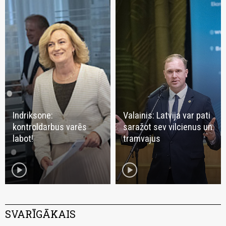
Indriksone:
Valainis: Latvija var pati
kontroldarbus varēs
saražot sev vilcienus un
labot!
tramvajus
play_circle
play_circle
SVARĪGĀKAIS