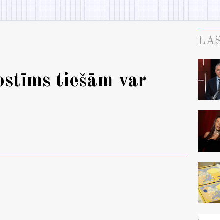
LAS
ostīms tiešām var