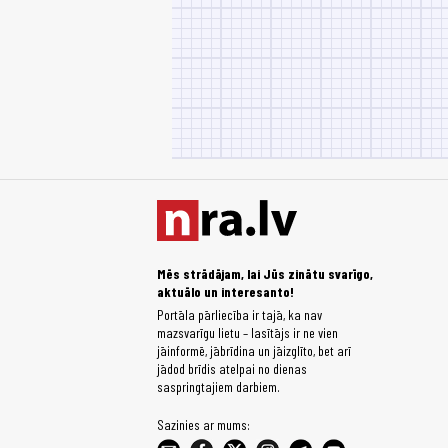
Mēs strādājam, lai Jūs zinātu svarīgo,
aktuālo un interesanto!
Portāla pārliecība ir tajā, ka nav
mazsvarīgu lietu – lasītājs ir ne vien
jāinformē, jābrīdina un jāizglīto, bet arī
jādod brīdis atelpai no dienas
saspringtajiem darbiem.
Sazinies ar mums: