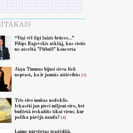
ĪTĀKAIS
“Viņi vēl ilgi laizīs brūces...”
Filips Rajevskis atklāj, kas cietīs
no atceltā "Pitbull" koncerta
Jāņa Timmas bijusī sieva liek
noprast, ka ir jaunās attiecībās
1
Trīs eiro muitas nodoklis.
Iekasēti jau pieci miljoni eiro, bet
budžetā ieskaitīts tikai viens; kur
palika pārējā nauda?
4
Laime pārvēršas traģēdijā.