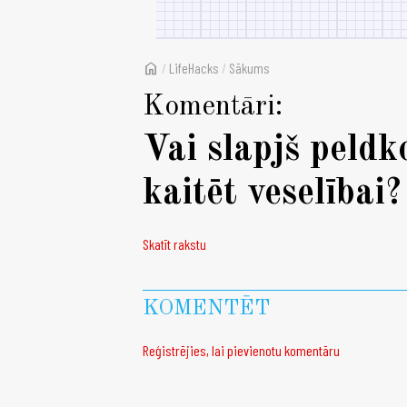
home
/
LifeHacks
/
Sākums
Komentāri:
Vai slapjš peldk
kaitēt veselībai?
Skatīt rakstu
KOMENTĒT
Reģistrējies, lai pievienotu komentāru