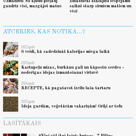
Uzmanību! Šo kļūdu pieļauj
Zinātnieki atklājuši iespējamu
gandrīz visi, mazgājot matus
saikni starp sirmiem matiem un
vēzi
ATCERIES, KAS NOTIKA...?
2023.gads
6 veidi, kā sadedzināt kalorijas miega laikā
2025.gads
Kartupeļu mizas, burkānu gali un kāpostu serdes -
noderīgas idejas izmantošanai virtuvē
2024.gads
RECEPTE, kā pagatavot izcilu laša tartaru
2023.gads
Ideja gardām, veģetārām vakariņām! Griķi ar tofu
LASĪTĀKAIS