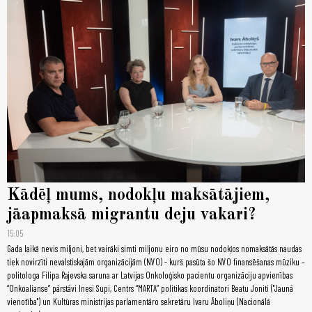
Kādēļ mums, nodokļu maksātājiem,
jāapmaksā migrantu deju vakari?
15:05
Gada laikā nevis miljoni, bet vairāki simti miljonu eiro no mūsu nodokļos nomaksātās naudas
tiek novirzīti nevalstiskajām organizācijām (NVO) - kurš pasūta šo NVO finansēšanas mūziku –
politologa Filipa Rajevska saruna ar Latvijas Onkoloģisko pacientu organizāciju apvienības
“Onkoalianse” pārstāvi Inesi Supi, Centrs “MARTA” politikas koordinatori Beatu Joniti ("Jaunā
vienotība") un Kultūras ministrijas parlamentāro sekretāru Ivaru Āboliņu (Nacionālā