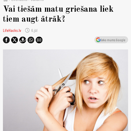
Vai tiešām matu griešana liek
tiem augt ātrāk?
schedule
LifeHacks.lv
6.jūl
Seko mums Google