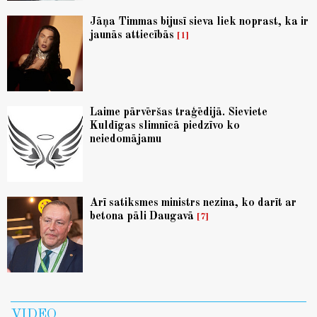
Jāņa Timmas bijusī sieva liek noprast, ka ir
jaunās attiecībās
1
Laime pārvēršas traģēdijā. Sieviete
Kuldīgas slimnīcā piedzīvo ko
neiedomājamu
Arī satiksmes ministrs nezina, ko darīt ar
betona pāli Daugavā
7
VIDEO