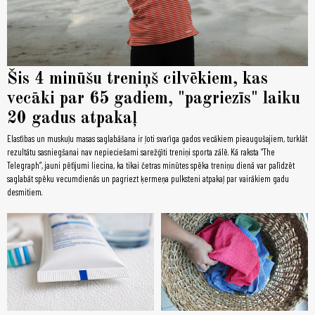
Šis 4 minūšu treniņš cilvēkiem, kas
vecāki par 65 gadiem, "pagriezīs" laiku
20 gadus atpakaļ
Elastības un muskuļu masas saglabāšana ir ļoti svarīga gados vecākiem pieaugušajiem, turklāt
rezultātu sasniegšanai nav nepieciešami sarežģīti treniņi sporta zālē. Kā raksta “The
Telegraph”, jauni pētījumi liecina, ka tikai četras minūtes spēka treniņu dienā var palīdzēt
saglabāt spēku vecumdienās un pagriezt ķermeņa pulksteni atpakaļ par vairākiem gadu
desmitiem.