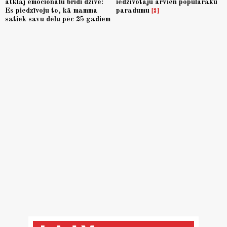
atklāj emocionālu brīdi dzīvē:
iedzīvotaju arvien populārāku
Es piedzīvoju to, kā mamma
paradumu
2
satiek savu dēlu pēc 25 gadiem