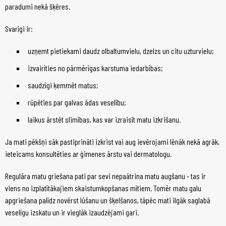
paradumi nekā šķēres.
Svarīgi ir:
uzņemt pietiekami daudz olbaltumvielu, dzelzs un citu uzturvielu;
izvairīties no pārmērīgas karstuma iedarbības;
saudzīgi ķemmēt matus;
rūpēties par galvas ādas veselību;
laikus ārstēt slimības, kas var izraisīt matu izkrišanu.
Ja mati pēkšņi sāk pastiprināti izkrist vai aug ievērojami lēnāk nekā agrāk,
ieteicams konsultēties ar ģimenes ārstu vai dermatologu.
Regulāra matu griešana pati par sevi nepaātrina matu augšanu - tas ir
viens no izplatītākajiem skaistumkopšanas mītiem. Tomēr matu galu
apgriešana palīdz novērst lūšanu un šķelšanos, tāpēc mati ilgāk saglabā
veselīgu izskatu un ir vieglāk izaudzējami gari.