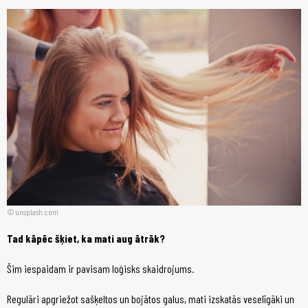
unsplash.com
Tad kāpēc šķiet, ka mati aug ātrāk?
Šim iespaidam ir pavisam loģisks skaidrojums.
Regulāri apgriežot sašķeltos un bojātos galus, mati izskatās veselīgāki un