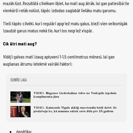
mazāk lūst. Rezultātā cilvēkam šķiet, ka mati aug ātrāk, lai gan patiesībā tie
vienkārši retāk nolūst, tāpēc izdodas saglabāt lielāku matu garumu.
Tieši tāpēc cilvēki, kuri regulāri apgriež matu galus, bieži vien veiksmīgāk
izaudzē garus matus nekā tie, kuri tos negriež vispār.
Cik ātri mati aug?
Vidēji galvas mati izaug aptuveni 1-1,5 centimetrus mēnesī, lai gan
augšanas ātrumu ietekmē vairāki faktori:
ŠOBRĪD LASA
VIDEO. Magones Liedeskalnas video no Ventspils izpelnās
komplimentu jūru
VIDEO. Raimonds Tiguls atklāj emocionālu brīdi dzīvē: Es
piedzīvoju to, kā mamma satiek savu dēlu pēc 25 gadiem
ģenētika;