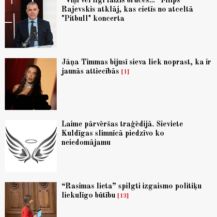
“Viņi vēl ilgi laizīs brūces...” Filips
Rajevskis atklāj, kas cietīs no atceltā
"Pitbull" koncerta
Jāņa Timmas bijusī sieva liek noprast, ka ir
jaunās attiecībās
1
Laime pārvēršas traģēdijā. Sieviete
Kuldīgas slimnīcā piedzīvo ko
neiedomājamu
“Rasimas lieta” spilgti izgaismo politiķu
liekulīgo būtību
13