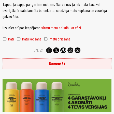
Tāpēc, ja sapņo par gariem matiem, šķēres nav jāliek malā, taču vēl
svarīgāka ir sabalansēta ēdienkarte, saudzīga matu kopšana un veselīga
galvas āda.
Uzziniet arī par iespējamo
sirmu matu saistību ar vēzi.
label
label
label
Mati
Matu kopšana
matu griešana
DALIES:
Komentēt