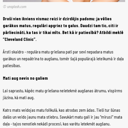
© unsplash.com
Droši vien ikviens vismaz reizi ir dzirdējis padomu: ja vēlies
garākus matus, regulāri apgriez to galus. Daudzi tam tic, citi ir
pārliecināti, ka tas ir tikai mīts. Bet kā ir patiesībā? Atbildi meklē
“Cleveland Clinic”.
Ārsti skaidro - regulāra matu griešana pati par sevi nepadara matus
garākus un nepaātrina to augšanu, tomēr šajā populārajā ieteikumā ir daļa
patiesības.
Mati aug nevis no galiem
Lai saprastu, kāpēc matu griešana neietekmē augšanas ātrumu, vispirms
jāzina, kā mati aug.
Katrs mats veidojas matu folikulā, kas atrodas zem ādas. Tieši tur šūnas
dalās un veido jaunu mata stiebru. Savukārt matu gali ir jau "mirusi" mata
daļa - tajos nenotiek nekādi procesi, kas varētu ietekmēt augšanu.