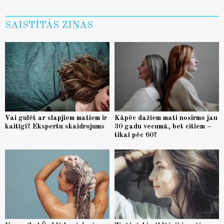
SAISTĪTĀS ZIŅAS
Vai gulēt ar slapjiem matiem ir
Kāpēc dažiem mati nosirmo jau
kaitīgi? Ekspertu skaidrojums
30 gadu vecumā, bet citiem –
tikai pēc 60?