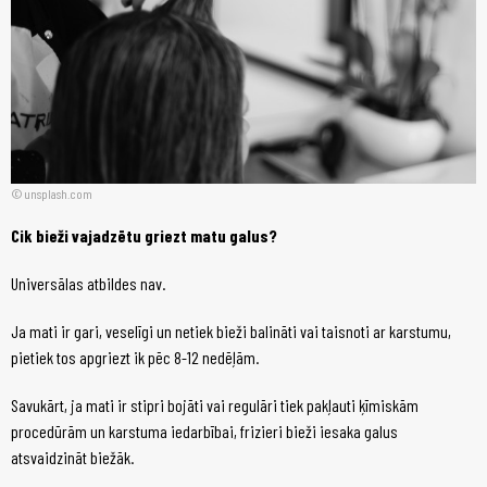
unsplash.com
Cik bieži vajadzētu griezt matu galus?
Universālas atbildes nav.
Ja mati ir gari, veselīgi un netiek bieži balināti vai taisnoti ar karstumu,
pietiek tos apgriezt ik pēc 8-12 nedēļām.
Savukārt, ja mati ir stipri bojāti vai regulāri tiek pakļauti ķīmiskām
procedūrām un karstuma iedarbībai, frizieri bieži iesaka galus
atsvaidzināt biežāk.