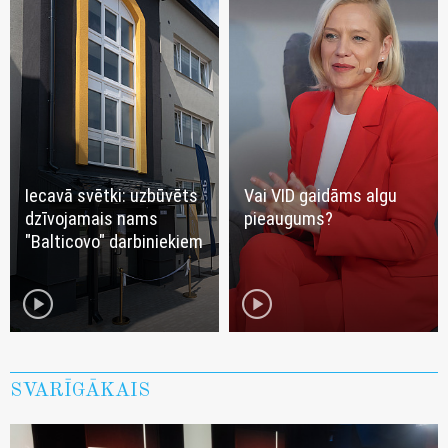
Iecavā svētki: uzbūvēts
Vai VID gaidāms algu
dzīvojamais nams
pieaugums?
"Balticovo" darbiniekiem
play_circle
play_circle
SVARĪGĀKAIS