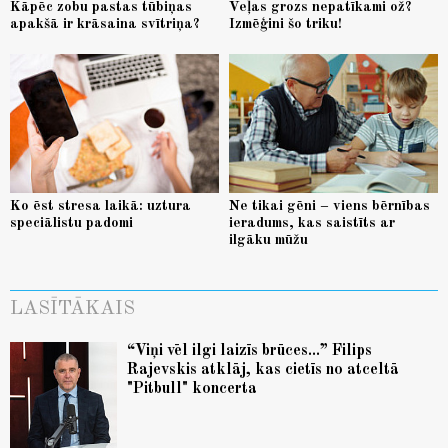
Kāpēc zobu pastas tūbiņas
Veļas grozs nepatīkami ož?
apakšā ir krāsaina svītriņa?
Izmēģini šo triku!
Ko ēst stresa laikā: uztura
Ne tikai gēni – viens bērnības
speciālistu padomi
ieradums, kas saistīts ar
ilgāku mūžu
LASĪTĀKAIS
“Viņi vēl ilgi laizīs brūces...” Filips
Rajevskis atklāj, kas cietīs no atceltā
"Pitbull" koncerta