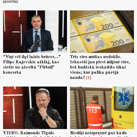
apvienība).
“Viņi vēl ilgi laizīs brūces...”
Trīs eiro muitas nodoklis.
Filips Rajevskis atklāj, kas
Iekasēti jau pieci miljoni eiro,
cietīs no atceltā "Pitbull"
bet budžetā ieskaitīts tikai
koncerta
viens; kur palika pārējā
nauda?
1
VIDEO. Raimonds Tiguls
Mediķi neizpratnē par kādu