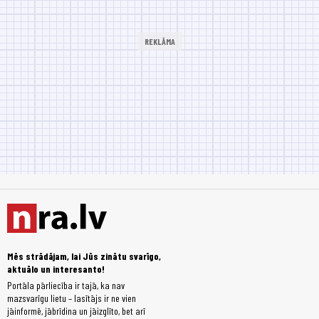
Mēs strādājam, lai Jūs zinātu svarīgo,
aktuālo un interesanto!
Portāla pārliecība ir tajā, ka nav
mazsvarīgu lietu – lasītājs ir ne vien
jāinformē, jābrīdina un jāizglīto, bet arī