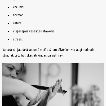
vecums;
hormoni;
uzturs;
vispārējais veselības stāvoklis;
stress.
Vasarā vai jaunākā vecumā mati dažiem cilvēkiem var augt nedaudz
straujāk, taču būtiskas atšķirības parasti nav.