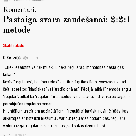
Komentāri:
Pastaiga svara zaudēšanai: 2:2:1
metode
Skatīt rakstu
O Bērziņš
@o.b.rzi
"...tiek iesaistīts vairāk muskuļu nekā regulāras, monotonas pastaigas
laikā..."
Nevis "regulāras", bet "parastas". Ja tik ļoti gribas lietot svešvārdus, tad
šeit iederētos "klasiskas" vai "tradicionālas". Pēdējā laikā šī nemode angļu
"regular", tulkot kā "regulārs" ir apsēdusi visu Latviju. Lidl veikalos tagad ir
parādījušās regulārās cenas.
Mileniāļiem un citiem nezinātājiem - "regulārs" latviski nozīmē "tāds, kas
atkārtojas ar noteiktu biežumu". Var būt regulāras nodarbības, regulāra
vēdera izeja, regulāras kontrakcijas (kad sākas dzemdības).
3.jun
Atbildēt