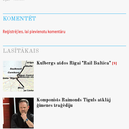
KOMENTĒT
Reģistrējies, lai pievienotu komentāru
LASĪTĀKAIS
Kulbergs atdos Rīgai "Rail Baltica"
9
Komponists Raimonds Tiguls atklāj
ģimenes traģēdiju