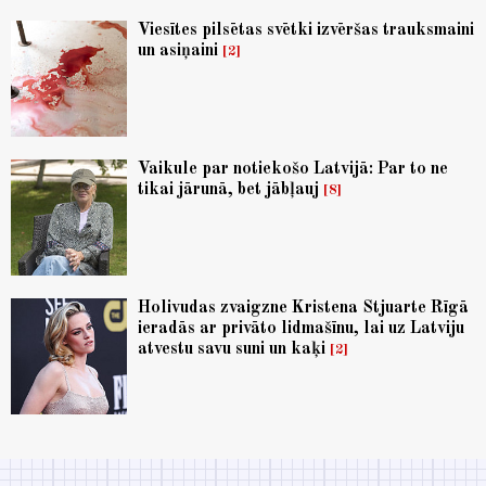
Viesītes pilsētas svētki izvēršas trauksmaini
un asiņaini
2
Vaikule par notiekošo Latvijā: Par to ne
tikai jārunā, bet jābļauj
8
Holivudas zvaigzne Kristena Stjuarte Rīgā
ieradās ar privāto lidmašīnu, lai uz Latviju
atvestu savu suni un kaķi
2