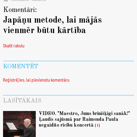
Komentāri:
Japāņu metode, lai mājās
vienmēr būtu kārtība
Skatīt rakstu
KOMENTĒT
Reģistrējies, lai pievienotu komentāru
LASĪTĀKAIS
VIDEO. "Maestro, Jums brīnišķīgi sanāk!"
Ļaudis sajūsmā par Raimonda Paula
negaidīto rīcību koncertā
1