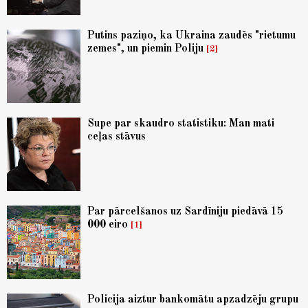
Putins paziņo, ka Ukraina zaudēs "rietumu
zemes", un piemin Poliju
2
Supe par skaudro statistiku: Man mati
ceļas stāvus
Par pārcelšanos uz Sardīniju piedāvā 15
000 eiro
1
Policija aiztur bankomātu apzadzēju grupu