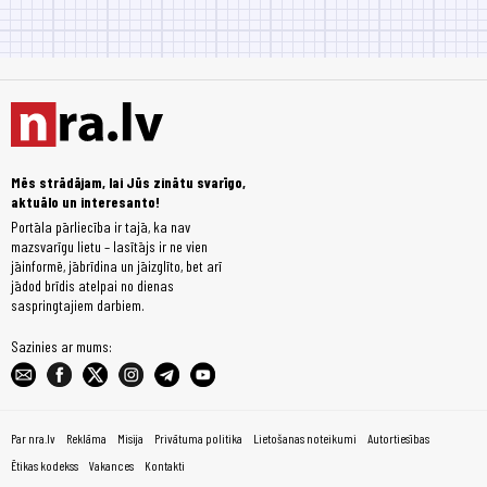
Mēs strādājam, lai Jūs zinātu svarīgo,
aktuālo un interesanto!
Portāla pārliecība ir tajā, ka nav
mazsvarīgu lietu – lasītājs ir ne vien
jāinformē, jābrīdina un jāizglīto, bet arī
jādod brīdis atelpai no dienas
saspringtajiem darbiem.
Sazinies ar mums:
Par nra.lv
Reklāma
Misija
Privātuma politika
Lietošanas noteikumi
Autortiesības
Ētikas kodekss
Vakances
Kontakti