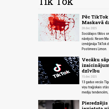
Tik Tok
Pēc TikTok
Maskavā dz
28.dec 2025
Sociālajos tīklos sn
nāvējoši. Nesen Mas
izmēģināja TikTok d
Postimees Limon.
Vecāku sāpē
izaicinājum
dzīvību
15.dec 2025
13 gadus vecās Tīga
viņu traģiskais stā
mediju tendencēm, r
Pieredzējis
ievietota v