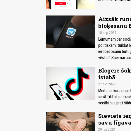
Aizsāk runa
bloķēsanu B
18.sep 2024
Lēmumam par sociālo
politiskam, turklāt 
ierobežošanu būtu j
vēstulē Saeimai pau
Blogere šok
istabā
27.okt 2023
Meitene, kura nopirka
savā TikTok paskaid
vecāki bija pret šādu
Sieviete ie
savu līgava
29.jun 2023