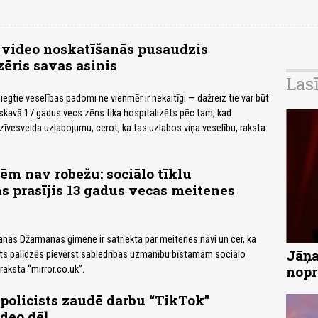
 video noskatīšanās pusaudzis
ēris savas asinis
Las
iegtie veselības padomi ne vienmēr ir nekaitīgi — dažreiz tie var būt
kavā 17 gadus vecs zēns tika hospitalizēts pēc tam, kad
zīvesveida uzlabojumu, cerot, ka tas uzlabos viņa veselību, raksta
m nav robežu: sociālo tīklu
s prasījis 13 gadus vecas meitenes
nas Džarmanas ģimene ir satriekta par meitenes nāvi un cer, ka
Jāņa
sts palīdzēs pievērst sabiedrības uzmanību bīstamām sociālo
nopr
aksta “mirror.co.uk”.
 policists zaudē darbu “TikTok”
ideo dēļ