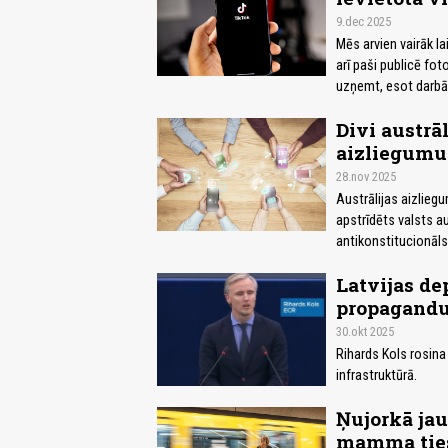
9.dec 2025
Mēs arvien vairāk l
arī paši publicē fot
uzņemt, esot darbā
Divi austrā
aizliegumu
28.nov 2025
Austrālijas aizlieg
apstrīdēts valsts au
antikonstitucionāls,
Latvijas de
propagandu
30.okt 2025
Rihards Kols rosina
infrastruktūrā.
Ņujorkā jau
mamma ties