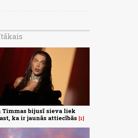
ītākais
 Timmas bijusī sieva liek
ast, ka ir jaunās attiecībās
1