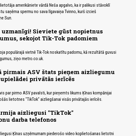
 lietotāja amerikāniete vārdā Neša apgalvo, ka ir palikusi stāvoklī
tu saņēma spermu no sava līgavaiņa Tvinno, kurš izcieš
he Sun.
 uzmanīgi! Sieviete gūst nopietnus
gumus, sekojot Tik-Tok padomiem
toja populārajā vietnē Tik-Tok noskatītu padomu, kā rezultātā guvusi
umus, ziņo metro.co.uk.
 pirmais ASV štats pieņem aizliegumu
jupielādei privātās ierīcēs
is par pirmo ASV pavalsti, kur pieņemts likums Ķīnas kompānijai
ās lietotnes "TikTok" aizliegšanai visās privātajās ierīcēs.
armija aizliegusi "TikTok"
onu darba telefonos
izliegusi Ķīnas uzņēmumam piederošo video koplietošanas lietotni