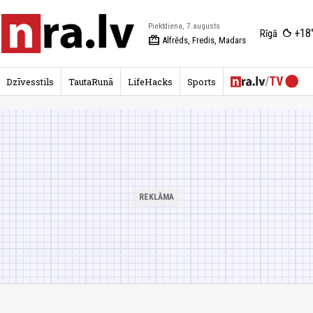
Piektdiena, 7.augusts
+18
Rīgā
redeem
Alfrēds, Fredis, Madars
Dzīvesstils
TautaRunā
LifeHacks
Sports