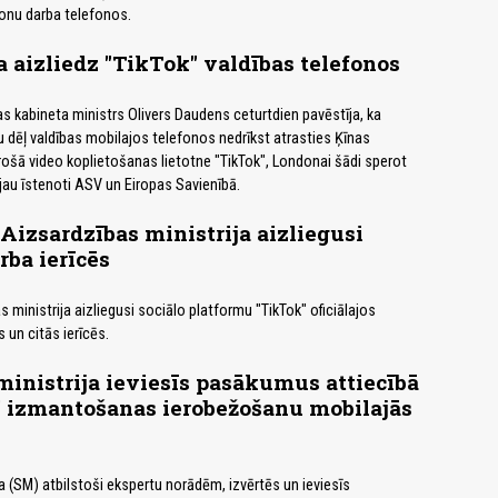
sonu darba telefonos.
ja aizliedz "TikTok" valdības telefonos
bas kabineta ministrs Olivers Daudens ceturtdien pavēstīja, ka
dēļ valdības mobilajos telefonos nedrīkst atrasties Ķīnas
ā video koplietošanas lietotne "TikTok", Londonai šādi sperot
 jau īstenoti ASV un Eiropas Savienībā.
 Aizsardzības ministrija aizliegusi
rba ierīcēs
 ministrija aizliegusi sociālo platformu "TikTok" oficiālajos
 un citās ierīcēs.
inistrija ieviesīs pasākumus attiecībā
" izmantošanas ierobežošanu mobilajās
a (SM) atbilstoši ekspertu norādēm, izvērtēs un ieviesīs