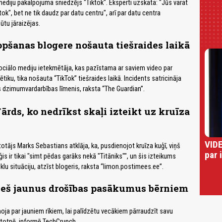
ediju pakalpojuma sniedzējs "Tiktok". Eksperti uzskata: "Jūs varat
tok", bet ne tik daudz par datu centru", arī par datu centra
ūtu jāraizējas.
šanas blogere nošauta tiešraides laikā
ciālo mediju ietekmētāja, kas pazīstama ar saviem video par
ku, tika nošauta “TikTok” tiešraides laikā. Incidents satricināja
ts dzimumvardarbības līmenis, raksta “The Guardian”.
ārds, ko nedrīkst skaļi izteikt uz kruīza
VIDE
totājs Marks Sebastians atklāja, ka, pusdienojot kruīza kuģī, viņš
par 
uģis ir tikai "simt pēdas garāks nekā "Titāniks"", un šis izteikums
eiklu situāciju, atzīst blogeris, raksta “limon.postimees.ee”.
ieš jaunus drošības pasākumus bērniem
oja par jauniem rīkiem, lai palīdzētu vecākiem pārraudzīt savu
ietotnē, informē TechCrunch.