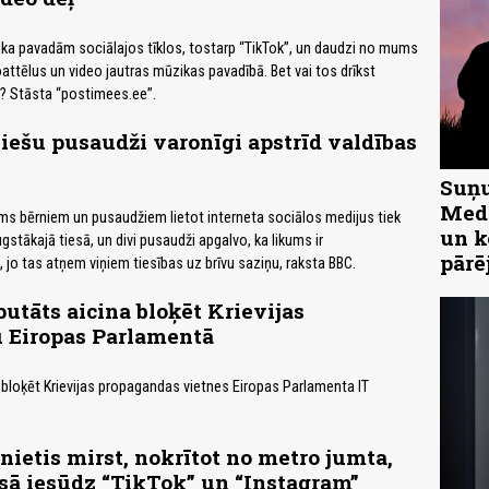
aika pavadām sociālajos tīklos, tostarp “TikTok”, un daudzi no mums
oattēlus un video jautras mūzikas pavadībā. Bet vai tos drīkst
? Stāsta “postimees.ee”.
liešu pusaudži varonīgi apstrīd valdības
Suņu
Medn
ums bērniem un pusaudžiem lietot interneta sociālos medijus tiek
un k
gstākajā tiesā, un divi pusaudži apgalvo, ka likums ir
pārē
 jo tas atņem viņiem tiesības uz brīvu saziņu, raksta BBC.
putāts aicina bloķēt Krievijas
 Eiropas Parlamentā
 bloķēt Krievijas propagandas vietnes Eiropas Parlamenta IT
nietis mirst, nokrītot no metro jumta,
ā iesūdz “TikTok” un “Instagram”