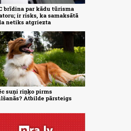
 brīdina par kādu tūrisma
atoru; ir risks, ka samaksātā
a netiks atgriezta
c suņi riņķo pirms
lšanās? Atbilde pārsteigs