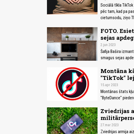
Sociālā tīkla TikTok
pēc tam, kad pa pas
cietumsodu, ziņo T
FOTO. Esiet
sejas apde
2.jun 2023
Šafija Bašira izman
smagus sejas apdeg
Montāna kā
"TikTok" le
15.apr 2023
Montānas štats kļuv
"ByteDance" piederoš
Zviedrijas 
militārpers
27.mar 2023
Zviedrijas armija a