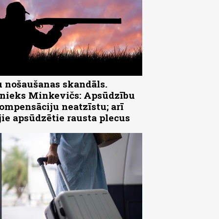
 nošaušanas skandāls.
ieks Minkevičs: Apsūdzību
ompensāciju neatzīstu; arī
jie apsūdzētie rausta plecus