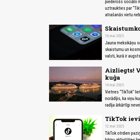
piederošs sociālo m
uztraukties par "Tik
atrašanās vietu neb
Skaistumkop
16.mai 2025
Jauna meksikāņu so
skaistumu un kosmēti
valsti, kurā ir augs
Aizliegts! V
kuģa
14.mai 2025
Vietnes “TikTok” lie
norādījis, ka viņu k
radīja ārkārtīgi nev
TikTok iev
12.mar 2025
TikTok otrdien paziņ
bērnu aktivitātes l