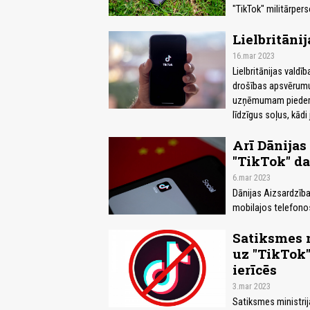
"TikTok" militārper
Lielbritāni
16.mar 2023
Lielbritānijas valdī
drošības apsvērumu 
uzņēmumam piederoš
līdzīgus soļus, kādi
Arī Dānijas
"TikTok" da
6.mar 2023
Dānijas Aizsardzības
mobilajos telefonos
Satiksmes m
uz "TikTok
ierīcēs
3.mar 2023
Satiksmes ministrij