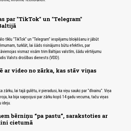
s par "TikTok" un "Telegram"
altijā
 tīklu "TikTok" un "Telegram" iespējamu bloķēšanu ir jābūt
lēmumam, turklāt, lai šāds risinājums būtu efektīvs, par
āvienojas vismaz visām trim Baltijas valstīm, šādu vērtējumu
dis Valsts drošības dienests (VDD).
ē ar video no zārka, kas stāv viņas
 zārku, lai tajā gulētu, ir pieradusi, ka viņu saukc par "dīvainu". Viņa
roja, ka bija sapņojusi par zārku kopš 14 gadu vecuma, taču viņas
 ideju.
ņem bērniņu “pa pastu”, sarakstoties ar
ini cietumā