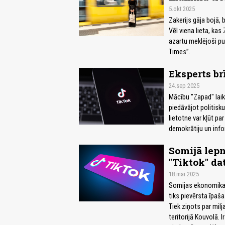
5.okt 2025
Zakerijs gāja bojā,
Vēl viena lieta, kas
azartu meklējoši pu
Times”.
Eksperts br
24.sep 2025
Mācību "Zapad" laikā
piedāvājot politisku
lietotne var kļūt p
demokrātiju un infor
Somijā lep
"Tiktok" da
18.mai 2025
Somijas ekonomikas 
tiks pievērsta īpaša
Tiek ziņots par milj
teritorijā Kouvolā. I