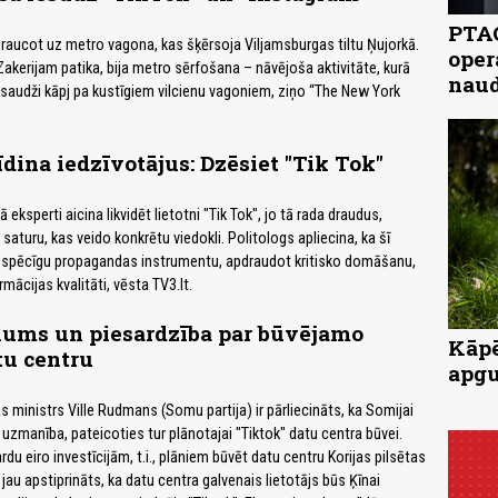
PTAC
 braucot uz metro vagona, kas šķērsoja Viljamsburgas tiltu Ņujorkā.
oper
 Zakerijam patika, bija metro sērfošana – nāvējoša aktivitāte, kurā
naud
saudži kāpj pa kustīgiem vilcienu vagoniem, ziņo “The New York
īdina iedzīvotājus: Dzēsiet "Tik Tok"
 eksperti aicina likvidēt lietotni "Tik Tok", jo tā rada draudus,
 saturu, kas veido konkrētu viedokli. Politologs apliecina, ka šī
ar spēcīgu propagandas instrumentu, apdraudot kritisko domāšanu,
mācijas kvalitāti, vēsta TV3.lt.
nums un piesardzība par būvējamo
Kāpē
tu centru
apgu
ministrs Ville Rudmans (Somu partija) ir pārliecināts, ka Somijai
 uzmanība, pateicoties tur plānotajai "Tiktok" datu centra būvei.
ardu eiro investīcijām, t.i., plāniem būvēt datu centru Korijas pilsētas
r jau apstiprināts, ka datu centra galvenais lietotājs būs Ķīnai