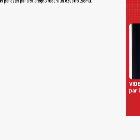
kas palīdzēs pārlaist drēgno rudeni un dzestro ziemu.
VIDE
par 