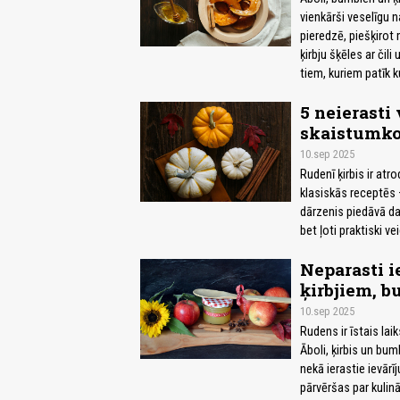
vienkārši veselīgu 
pieredzē, piešķirot
ķirbju šķēles ar čil
tiem, kuriem patīk k
5 neierasti 
skaistumko
10.sep 2025
Rudenī ķirbis ir atr
klasiskās receptēs 
dārzenis piedāvā dau
bet ļoti praktiski ve
Neparasti i
ķirbjiem, 
10.sep 2025
Rudens ir īstais lai
Āboli, ķirbis un bum
nekā ierastie ievārī
pārvēršas par kulin