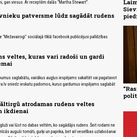
Laim
i, gan viesus. Ar receptēm dalās “Martha Stewart”.
Siev
īvnieku patversme lūdz sagādāt rudens
pied
 "Mežavairogi" sociālajā tīklā facebook publicējusi palīdzības
s veltes, kuras vari radoši un gardi
emai
bumus saglabātu, vairākus augļus iespējams sakaltēt vai pagatavot
ra.lv sniedz ieskatu padomos, kurus gardumus iespējams saglabāt
“Ras
poli
āltirgū atrodamas rudens veltes
n ikdienai
gluži vai lūst no dabas veltēm, ko sagādājis rudens. Šeit rodami ne
nīcās auguši tomāti, gurķi un paprika, bet arī veselības uzlabošanai