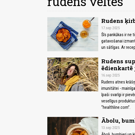
rudens veltes
Rudens ķir
17.sep 2025
Šīs pankūkas ir ne t
gatavošanai izmanto
un sātīgas. Ar recep
Rudens supe
ēdienkartē 
16.sep 2025
Rudens atnes krāšņas
imunitātei - mainīg
īpaši svarīgi ir pie
veselīgus produktus,
“healthline.com”.
Ābolu, bumb
13.sep 2025
Āboli, bumbieri un ķ