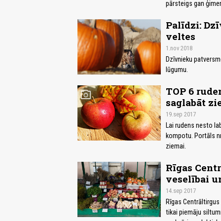
pārsteigs gan ģimen
Palīdzi: Dz
veltes
1.nov 2018
Dzīvnieku patversme
lūgumu.
TOP 6 ruden
photo_camera
saglabāt zi
19.sep 2017
Lai rudens nesto la
kompotu. Portāls n
ziemai.
Rīgas Centr
veselībai u
14.sep 2017
Rīgas Centrāltirgus 
tikai piemāju siltum