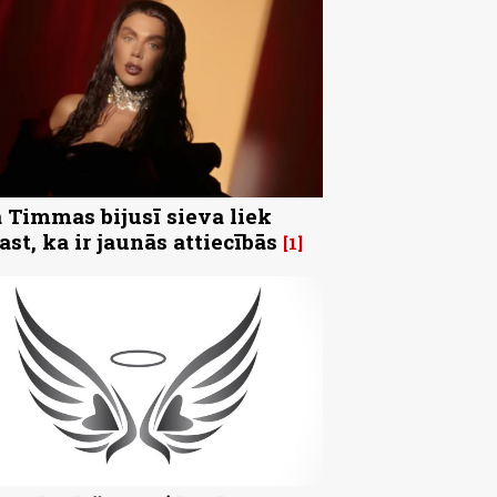
 Timmas bijusī sieva liek
ast, ka ir jaunās attiecībās
1