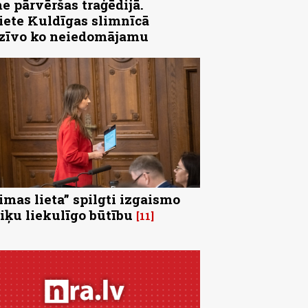
e pārvēršas traģēdijā.
iete Kuldīgas slimnīcā
zīvo ko neiedomājamu
imas lieta” spilgti izgaismo
tiķu liekulīgo būtību
11