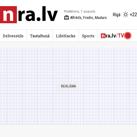
Piektdiena, 7.augusts
+22
Rīgā
redeem
Alfrēds, Fredis, Madars
Dzīvesstils
TautaRunā
LifeHacks
Sports