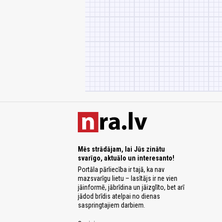
Mēs strādājam, lai Jūs zinātu
svarīgo, aktuālo un interesanto!
Portāla pārliecība ir tajā, ka nav
mazsvarīgu lietu – lasītājs ir ne vien
jāinformē, jābrīdina un jāizglīto, bet arī
jādod brīdis atelpai no dienas
saspringtajiem darbiem.