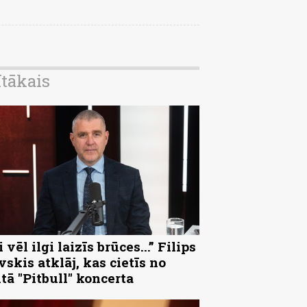
ītākais
 vēl ilgi laizīs brūces...” Filips
vskis atklāj, kas cietīs no
ltā "Pitbull" koncerta