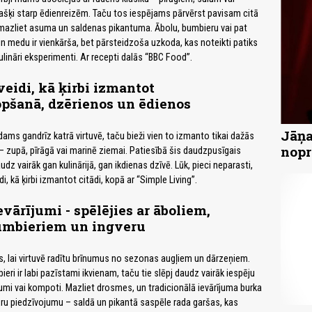
našķi starp ēdienreizēm. Taču tos iespējams pārvērst pavisam citā
 mazliet asuma un saldenas pikantuma. Ābolu, bumbieru vai pat
i un medu ir vienkārša, bet pārsteidzoša uzkoda, kas noteikti patiks
ulināri eksperimenti. Ar recepti dalās “BBC Food”.
veidi, kā ķirbi izmantot
pšanā, dzērienos un ēdienos
Jāņa
odams gandrīz katrā virtuvē, taču bieži vien to izmanto tikai dažās
nopr
– zupā, pīrāgā vai marinē ziemai. Patiesībā šis daudzpusīgais
dz vairāk gan kulinārijā, gan ikdienas dzīvē. Lūk, pieci neparasti,
idi, kā ķirbi izmantot citādi, kopā ar “Simple Living”.
evārījumi - spēlējies ar āboliem,
bumbieriem un ingveru
ks, lai virtuvē radītu brīnumus no sezonas augļiem un dārzeņiem.
bieri ir labi pazīstami ikvienam, taču tie slēpj daudz vairāk iespēju
jumi vai kompoti. Mazliet drosmes, un tradicionālā ievārījuma burka
āru piedzīvojumu – saldā un pikantā saspēle rada garšas, kas