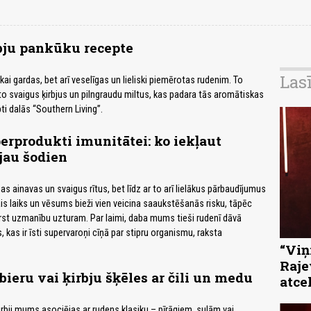
bju pankūku recepte
Las
ikai gardas, bet arī veselīgas un lieliski piemērotas rudenim. To
 svaigus ķirbjus un pilngraudu miltus, kas padara tās aromātiskas
ti dalās “Southern Living”.
rprodukti imunitātei: ko iekļaut
jau šodien
 ainavas un svaigus rītus, bet līdz ar to arī lielākus pārbaudījumus
ais laiks un vēsums bieži vien veicina saaukstēšanās risku, tāpēc
vērst uzmanību uzturam. Par laimi, daba mums tieši rudenī dāvā
 kas ir īsti supervaroņi cīņā par stipru organismu, raksta
“Viņi
Raje
ieru vai ķirbju šķēles ar čili un medu
atce
irbji mums asociējas ar rudens klasiku – pīrāgiem, sulām vai