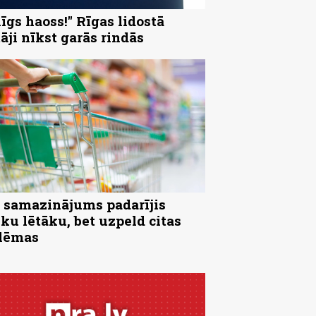
nīgs haoss!" Rīgas lidostā
tāji nīkst garās rindās
samazinājums padarījis
iku lētāku, bet uzpeld citas
lēmas