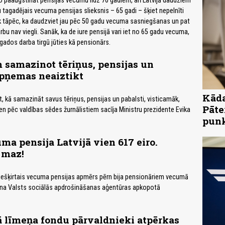
no paaugstināt pensijas vecumu līdz 70 gadiem, arī Latvijā daudziem
u tagadējais vecuma pensijas slieksnis – 65 gadi – šķiet nepelnīti
āk tāpēc, ka daudzviet jau pēc 50 gadu vecuma sasniegšanas un pat
bu nav viegli. Sanāk, ka de iure pensijā vari iet no 65 gadu vecuma,
 gados darba tirgū jūties kā pensionārs.
 samazinot tēriņus, pensijas un
apņemas neaiztikt
Kāda
t, kā samazināt savus tēriņus, pensijas un pabalsti, visticamāk,
Pāte
dien pēc valdības sēdes žurnālistiem sacīja Ministru prezidente Evika
pun
ma pensija Latvijā vien 617 eiro.
 maz!
piešķirtais vecuma pensijas apmērs pērn bija pensionāriem vecumā
cina Valsts sociālās apdrošināšanas aģentūras apkopotā
ā līmeņa fondu pārvaldnieki atpērkas