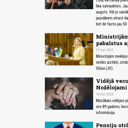
Ziņa, ka Dānijā plā
lika satraukties. Ja
augsts. Vēl jo vair
jaunākiem atrast dar
bet de facto jau 50
Ministrijām
pabalstus 
27.mai 2025
Ministrijām meklējo
netiks aiztikti, otr
Siliņa (JV).
Vidējā vecu
Nožēlojami
18.mai 2025
Mazākais vidējais 
virs 89 gadiem, lie
informācija.
Pensiju otr