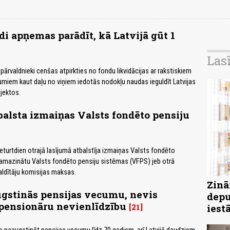
di apņemas parādīt, kā Latvijā gūt 1
Las
pārvaldnieki cenšas atpirkties no fondu likvidācijas ar rakstiskiem
umiem kaut daļu no viņiem iedotās nodokļu naudas ieguldīt Latvijas
jektos.
balsta izmaiņas Valsts fondēto pensiju
turtdien otrajā lasījumā atbalstīja izmaiņas Valsts fondēto
 samazinātu Valsts fondēto pensiju sistēmas (VFPS) jeb otrā
aldītāju komisijas maksas.
Zinā
gstinās pensijas vecumu, nevis
depu
pensionāru nevienlīdzību
21
iest