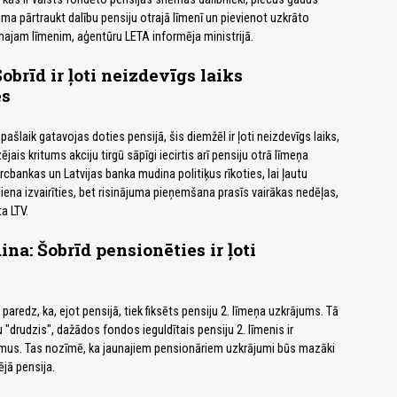
ma pārtraukt dalību pensiju otrajā līmenī un pievienot uzkrāto
rmajam līmenim, aģentūru LETA informēja ministrijā.
obrīd ir ļoti neizdevīgs laiks
es
pašlaik gatavojas doties pensijā, šis diemžēl ir ļoti neizdevīgs laiks,
ējais kritums akciju tirgū sāpīgi iecirtis arī pensiju otrā līmeņa
bankas un Latvijas banka mudina politiķus rīkoties, lai ļautu
ciena izvairīties, bet risinājuma pieņemšana prasīs vairākas nedēļas,
a LTV.
na: Šobrīd pensionēties ir ļoti
redz, ka, ejot pensijā, tiek fiksēts pensiju 2. līmeņa uzkrājums. Tā
u "drudzis", dažādos fondos ieguldītais pensiju 2. līmenis ir
umus. Tas nozīmē, ka jaunajiem pensionāriem uzkrājumi būs mazāki
jā pensija.