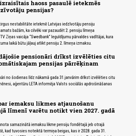
zraisītais haoss pasaulē ietekmēs
dzīvotāju pensijas?
irgus nestabilitāte ietekmē Latvijas iedzīvotāju pensiju
pamats bažām, ka cilvēki var pazaudēt 2. pensiju līmeņa
V Ziņas vaicāja “Swedbank” Ieguldījumu pārvaldes vadītājai, kura
tuma laikā būtu jāļauj atlikt pensiju 2. līmeņa izmaksu.
ājošie pensionāri drīkst izvēlēties citu
omātiskajam pensijas pārrēķinam
āri no šodienas līdz nākamā gada 31.janvārim drīkst izvēlēties citu
 mēnesi, aģentūru LETA informēja Valsts sociālās apdrošināšanas
 par iemaksu likmes atjaunošanu
ajā līmenī varētu notikt vien 2027. gadā
jaunota samazinātā iemaksu likme pensiju fondētajā jeb otrajā
rtē, kad tuvosies noteiktā termiņa beigas, kas ir 2028. gada 31.