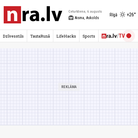
Ceturtdiena, 6.augusts
+26°
Rīgā
redeem
Aisma, Askolds
Dzīvesstils
TautaRunā
LifeHacks
Sports