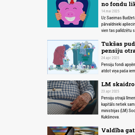
no fondu li
14.mai 2025
Uz Saeimas Budžeta 
pārvaldnieki aplieci
vien tas palīdzētu 
Tukšas pude
pensiju otr
24.apr 2025
Pensiju fondi apņēm
atdot viņa paša iem
LM skaidro
23.apr 2025
Pensiju otrajā līme
kapitāls netiek sama
ministrijas (LM) S
Kukšinova.
Valdība gat