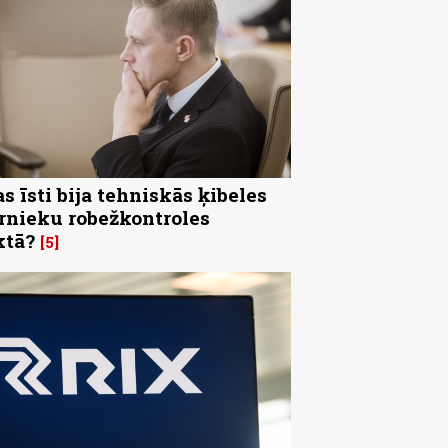
s īsti bija tehniskās ķibeles
rnieku robežkontroles
ktā?
5