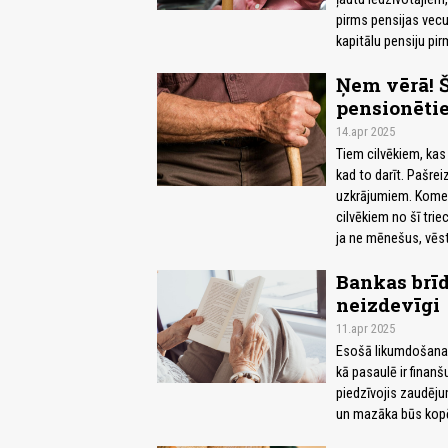
pirms pensijas vecu
kapitālu pensiju pi
Ņem vērā! Š
pensionēti
14.apr 2025
Tiem cilvēkiem, kas 
kad to darīt. Pašreiz
uzkrājumiem. Komerc
cilvēkiem no šī trie
ja ne mēnešus, vēst
Bankas brīdi
neizdevīgi
11.apr 2025
Esošā likumdošana pa
kā pasaulē ir finanš
piedzīvojis zaudēj
un mazāka būs kopē