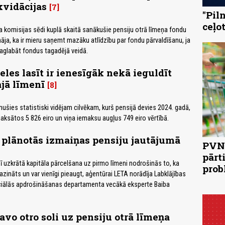
kvidācijas
7
"Pil
ceļo
komisijas sēdi kuplā skaitā sanākušie pensiju otrā līmeņa fondu
nāja, ka ir mieru saņemt mazāku atlīdzību par fondu pārvaldīšanu, ja
saglabāt fondus tagadējā veidā.
les lasīt ir ienesīgāk nekā ieguldīt
ajā līmenī
8
ušies statistiski vidējam cilvēkam, kurš pensijā devies 2024. gadā,
aksātos 5 826 eiro un viņa iemaksu augļus 749 eiro vērtībā.
 plānotās izmaiņas pensiju jautājumā
PVN 
pārt
nī uzkrātā kapitāla pārcelšana uz pirmo līmeni nodrošinās to, ka
prob
zināts un var vienīgi pieaugt, aģentūrai LETA norādīja Labklājības
ociālās apdrošināšanas departamenta vecākā eksperte Baiba
avo otro soli uz pensiju otrā līmeņa