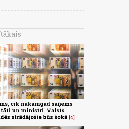
ītākais
ms, cik nākamgad saņems
tāti un ministri. Valsts
ādēs strādājošie būs šokā
4