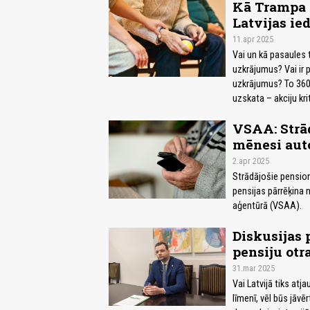
Kā Trampa i
Latvijas ie
11.apr 2025
Vai un kā pasaules t
uzkrājumus? Vai ir 
uzkrājumus? To 360T
uzskata – akciju kri
VSAA: Strād
mēnesi aut
2.apr 2025
Strādājošie pension
pensijas pārrēķina
aģentūrā (VSAA).
Diskusijas
pensiju otr
31.mar 2025
Vai Latvijā tiks at
līmenī, vēl būs jāvē