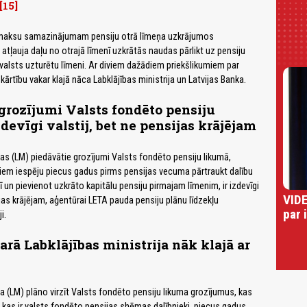
15
maksu samazinājumam pensiju otrā līmeņa uzkrājumos
atļauja daļu no otrajā līmenī uzkrātās naudas pārlikt uz pensiju
 valsts uzturētu līmeni. Ar diviem dažādiem priekšlikumiem par
ārtību vakar klajā nāca Labklājības ministrija un Latvijas Banka.
grozījumi Valsts fondēto pensiju
devīgi valstij, bet ne pensijas krājējam
jas (LM) piedāvātie grozījumi Valsts fondēto pensiju likumā,
iem iespēju piecus gadus pirms pensijas vecuma pārtraukt dalību
ī un pievienot uzkrāto kapitālu pensiju pirmajam līmenim, ir izdevīgi
VIDE
ijas krājējam, aģentūrai LETA pauda pensiju plānu līdzekļu
par 
i.
arā Labklājības ministrija nāk klajā ar
ja (LM) plāno virzīt Valsts fondēto pensiju likuma grozījumus, kas
, kas ir valsts fondēto pensijas shēmas dalībnieki, piecus gadus