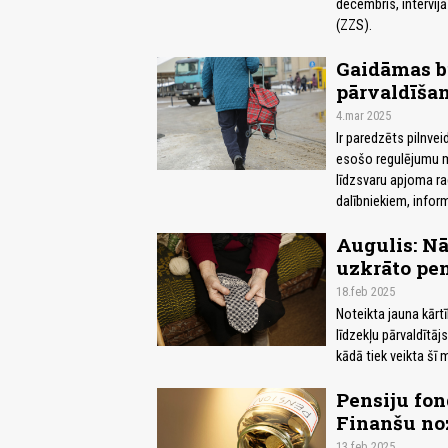
decembris, intervijā
(ZZS).
Gaidāmas bū
pārvaldīša
4.mar 2025
Ir paredzēts pilnve
esošo regulējumu 
līdzsvaru apjoma ra
dalībniekiem, inform
Augulis: Nā
uzkrāto pen
18.feb 2025
Noteikta jauna kārt
līdzekļu pārvaldītāj
kādā tiek veikta šī
Pensiju fon
Finanšu noz
13.feb 2025