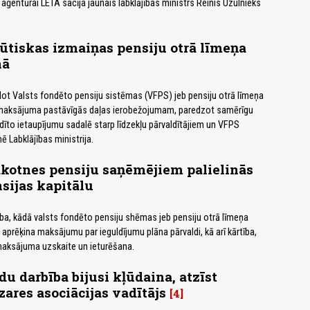
 aģentūrai LETA sacīja jaunais labklājības ministrs Reinis Uzulnieks
tiskas izmaiņas pensiju otrā līmeņa
nā
idot Valsts fondēto pensiju sistēmas (VFPS) jeb pensiju otrā līmeņa
maksājuma pastāvīgās daļas ierobežojumam, paredzot samērīgu
dīto ietaupījumu sadalē starp līdzekļu pārvaldītājiem un VFPS
ē Labklājības ministrija.
kotnes pensiju saņēmējiem palielinās
sijas kapitālu
ība, kādā valsts fondēto pensiju shēmas jeb pensiju otrā līmeņa
s aprēķina maksājumu par ieguldījumu plāna pārvaldi, kā arī kārtība,
 maksājuma uzskaite un ieturēšana.
du darbība bijusi kļūdaina, atzīst
ares asociācijas vadītājs
4