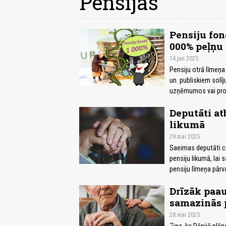
Pensijas
Pensiju fon
000% peļņu
14.jun 2025
Pensiju otrā līmeņa 
un publiskiem solīj
uzņēmumos vai pro
Deputāti at
likumā
29.mai 2025
Saeimas deputāti ce
pensiju likumā, lai
pensiju līmeņa pārv
Drīzāk paau
samazinās 
28.mai 2025