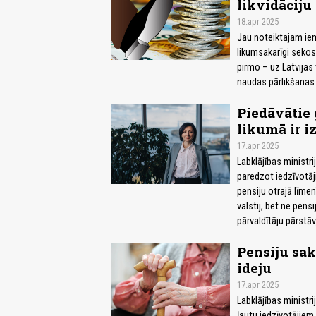
likvidāciju
18.apr 2025
Jau noteiktajam ie
likumsakarīgi sekos 
pirmo – uz Latvijas
naudas pārlikšanas k
Piedāvātie 
likumā ir iz
17.apr 2025
Labklājības ministri
paredzot iedzīvotāj
pensiju otrajā līmen
valstij, bet ne pens
pārvaldītāju pārstāvj
Pensiju sak
ideju
17.apr 2025
Labklājības ministri
ļautu iedzīvotājiem