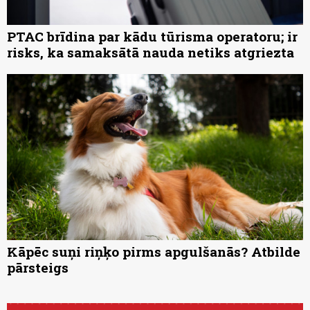
PTAC brīdina par kādu tūrisma operatoru; ir
risks, ka samaksātā nauda netiks atgriezta
Kāpēc suņi riņķo pirms apgulšanās? Atbilde
pārsteigs