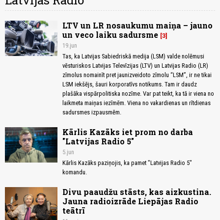
Latvijas Radio
LTV un LR nosaukumu maiņa – jauno
un veco laiku sadursme
3
19.jun
Tas, ka Latvijas Sabiedriskā medija (LSM) valde nolēmusi
vēsturiskos Latvijas Televīzijas (LTV) un Latvijas Radio (LR)
zīmolus nomainīt pret jaunizveidoto zīmolu “LSM”, ir ne tikai
LSM iekšējs, šauri korporatīvs notikums. Tam ir daudz
plašāka vispārpolitiska nozīme. Var pat teikt, ka tā ir viena no
laikmeta maiņas iezīmēm. Viena no vakardienas un rītdienas
sadursmes izpausmēm.
Kārlis Kazāks iet prom no darba
"Latvijas Radio 5"
5.jun
Kārlis Kazāks paziņojis, ka pamet "Latvijas Radio 5"
komandu.
Divu paaudžu stāsts, kas aizkustina.
Jauna radioizrāde Liepājas Radio
teātrī