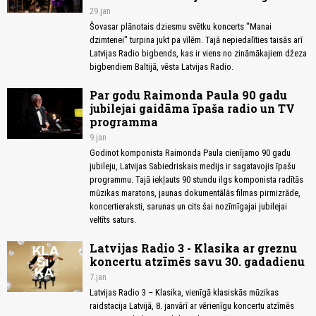
29.jan
Šovasar plānotais dziesmu svētku koncerts "Manai
dzimtenei" turpina jukt pa vīlēm. Tajā nepiedalīties taisās arī
Latvijas Radio bigbends, kas ir viens no zināmākajiem džeza
bigbendiem Baltijā, vēsta Latvijas Radio.
Par godu Raimonda Paula 90 gadu
jubilejai gaidāma īpaša radio un TV
programma
9.jan
Godinot komponista Raimonda Paula cienījamo 90 gadu
jubileju, Latvijas Sabiedriskais medijs ir sagatavojis īpašu
programmu. Tajā iekļauts 90 stundu ilgs komponista radītās
mūzikas maratons, jaunas dokumentālās filmas pirmizrāde,
koncertieraksti, sarunas un cits šai nozīmīgajai jubilejai
veltīts saturs.
Latvijas Radio 3 - Klasika ar greznu
koncertu atzīmēs savu 30. gadadienu
7.jan
Latvijas Radio 3 – Klasika, vienīgā klasiskās mūzikas
raidstacija Latvijā, 8. janvārī ar vērienīgu koncertu atzīmēs