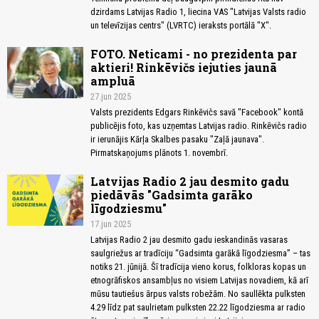
dzirdams Latvijas Radio 1, liecina VAS "Latvijas Valsts radio
un televīzijas centrs" (LVRTC) ieraksts portālā "X".
FOTO. Neticami - no prezidenta par
aktieri! Rinkēvičs iejuties jaunā
ampluā
27.jun 2025
Valsts prezidents Edgars Rinkēvičs savā "Facebook" kontā
publicējis foto, kas uzņemtas Latvijas radio. Rinkēvičs radio
ir ierunājis Kārļa Skalbes pasaku "Zaļā jaunava".
Pirmatskaņojums plānots 1. novembrī.
Latvijas Radio 2 jau desmito gadu
piedāvās "Gadsimta garāko
līgodziesmu"
17.jun 2025
Latvijas Radio 2 jau desmito gadu ieskandinās vasaras
saulgriežus ar tradīciju “Gadsimta garākā līgodziesma” – tas
notiks 21. jūnijā. Šī tradīcija vieno korus, folkloras kopas un
etnogrāfiskos ansambļus no visiem Latvijas novadiem, kā arī
mūsu tautiešus ārpus valsts robežām. No saullēkta pulksten
4.29 līdz pat saulrietam pulksten 22.22 līgodziesma ar radio