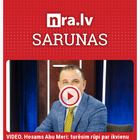
play_circle
VIDEO. Hosams Abu Meri: turēsim rūpi par ikvienu