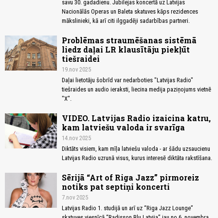
savu 30. gadadienu. Jubilejas koncertā uz Latvijas
Nacionālās Operas un Baleta skatuves kāps rezidences
mākslinieki, kā arī citi ilggadēji sadarbības partneri.
Problēmas straumēšanas sistēmā
liedz daļai LR klausītāju piekļūt
tiešraidei
19.nov 2025
Daļai lietotāju šobrīd var nedarboties "Latvijas Radio"
tiešraides un audio ieraksti, liecina medija paziņojums vietnē
"X".
VIDEO. Latvijas Radio izaicina katru,
kam latviešu valoda ir svarīga
14.nov 2025
Diktāts visiem, kam mīļa latviešu valoda - ar šādu uzsaucienu
Latvijas Radio uzrunā visus, kurus interesē diktāta rakstīšana.
Sērijā “Art of Riga Jazz” pirmoreiz
notiks pat septiņi koncerti
7.nov 2025
Latvijas Radio 1. studijā un arī uz “Riga Jazz Lounge”
skatuves viesnīcā “Radisson Blu Latvija” jau no 6. novembra