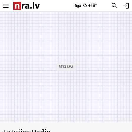
menu
search
login
+18°
Rīgā