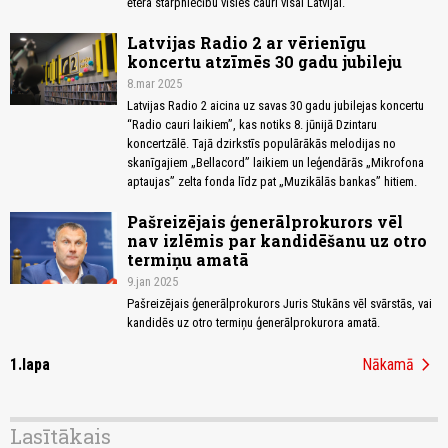
ētera starpniecību vīsies cauri visai Latvijai.
Latvijas Radio 2 ar vērienīgu
koncertu atzīmēs 30 gadu jubileju
8.mar 2025
Latvijas Radio 2 aicina uz savas 30 gadu jubilejas koncertu
“Radio cauri laikiem”, kas notiks 8. jūnijā Dzintaru
koncertzālē. Tajā dzirkstīs populārākās melodijas no
skanīgajiem „Bellacord” laikiem un leģendārās „Mikrofona
aptaujas” zelta fonda līdz pat „Muzikālās bankas” hitiem.
Pašreizējais ģenerālprokurors vēl
nav izlēmis par kandidēšanu uz otro
termiņu amatā
9.jan 2025
Pašreizējais ģenerālprokurors Juris Stukāns vēl svārstās, vai
kandidēs uz otro termiņu ģenerālprokurora amatā.
chevron_right
1.lapa
Nākamā
Lasītākais