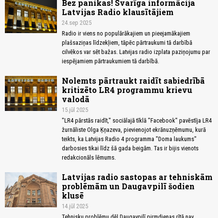
Bez panikas! Svarīga informācija
Latvijas Radio klausītājiem
24.sep 2025
Radio ir viens no populārākajiem un pieejamākajiem
plašsaziņas līdzekļiem, tāpēc pārtraukumi tā darbībā
cilvēkos var sēt bažas. Latvijas radio izplata paziņojumu par
iespējamiem pārtraukumiem tā darbībā.
Nolemts pārtraukt raidīt sabiedrībā
kritizēto LR4 programmu krievu
valodā
15.jūl 2025
"LR4 pārstās raidīt," sociālajā tīklā "Facebook" pavēstīja LR4
žurnāliste Olga Ķņazeva, pievienojot ekrānuzņēmumu, kurā
teikts, ka Latvijas Radio 4 programma "Doma laukums"
darbosies tikai līdz šā gada beigām. Tas ir bijis vienots
redakcionāls lēmums.
Latvijas radio sastopas ar tehniskām
problēmām un Daugavpilī šodien
klusē
14.jūl 2025
Tehnisku problēmu dēļ Daugavpilī pirmdienas rītā nav