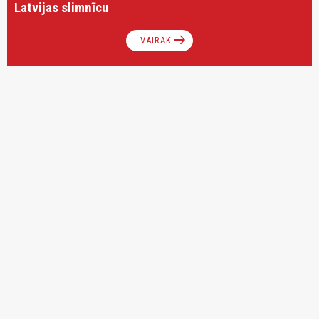
Latvijas slimnīcu
arrow_right_alt
VAIRĀK