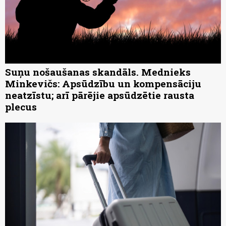
Suņu nošaušanas skandāls. Mednieks
Minkevičs: Apsūdzību un kompensāciju
neatzīstu; arī pārējie apsūdzētie rausta
plecus