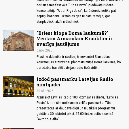
norisināsies festivāla “Rīgas Ritmi” piedāvātā rudens
koncertsērija “Art of Riga Jazz”, kurā šoreiz notiks pat
septiņi koncerti. Uzstāsies gan teicami vietējie, gan
starptautiski atzīti mākslinieki.
"Briest klope Doma laukumā?"
Ventam Armandam Krauklim ir
svarīgs jautājums
6.nov 2025
Plaši izraklamēts ir šodien, 6. novembrī Stambulas
konvencijas aizstāvībai plānotais mītņš Doma laukumā, ko
paredzēts translēt Latvijas radio tiešraidē.
Izdod pastmarku Latvijas Radio
simtgadei
30.okt 2025
Atzīmējot Latvijas Radio 100. dzimšanas dienu, "Latvijas
Pasts" izdos šim notikumam veltītu pastmarku. Tās
prezentācija ar daudzveidīgu un muzikālu programmu
gaidāma 30. oktobrī plkst. 17.00 tirdzniecības centrā
"Akropole Alfa".