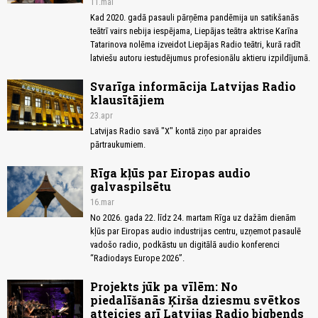
11.mai
Kad 2020. gadā pasauli pārņēma pandēmija un satikšanās
teātrī vairs nebija iespējama, Liepājas teātra aktrise Karīna
Tatarinova nolēma izveidot Liepājas Radio teātri, kurā radīt
latviešu autoru iestudējumus profesionālu aktieru izpildījumā.
Svarīga informācija Latvijas Radio
klausītājiem
23.apr
Latvijas Radio savā "X" kontā ziņo par apraides
pārtraukumiem.
Rīga kļūs par Eiropas audio
galvaspilsētu
16.mar
No 2026. gada 22. līdz 24. martam Rīga uz dažām dienām
kļūs par Eiropas audio industrijas centru, uzņemot pasaulē
vadošo radio, podkāstu un digitālā audio konferenci
“Radiodays Europe 2026”.
Projekts jūk pa vīlēm: No
piedalīšanās Ķirša dziesmu svētkos
atteicies arī Latvijas Radio bigbends