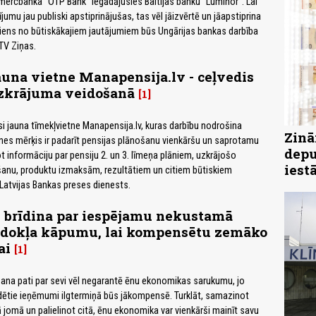
omercbanka “OTP Bank” iegādājusies Baltijas banku “Luminor”. Lai
umu jau publiski apstiprinājušas, tas vēl jāizvērtē un jāapstiprina
iens no būtiskākajiem jautājumiem būs Ungārijas bankas darbība
TV Ziņas.
auna vietne Manapensija.lv - ceļvedis
zkrājuma veidošanā
1
si jauna tīmekļvietne Manapensija.lv, kuras darbību nodrošina
Zinā
tnes mērķis ir padarīt pensijas plānošanu vienkāršu un saprotamu
depu
t informāciju par pensiju 2. un 3. līmeņa plāniem, uzkrājošo
iest
šanu, produktu izmaksām, rezultātiem un citiem būtiskiem
 Latvijas Bankas preses dienests.
 brīdina par iespējamu nekustamā
dokļa kāpumu, lai kompensētu zemāko
ai
1
na pati par sevi vēl negarantē ēnu ekonomikas sarukumu, jo
dētie ieņēmumi ilgtermiņā būs jākompensē. Turklāt, samazinot
 jomā un palielinot citā, ēnu ekonomika var vienkārši mainīt savu