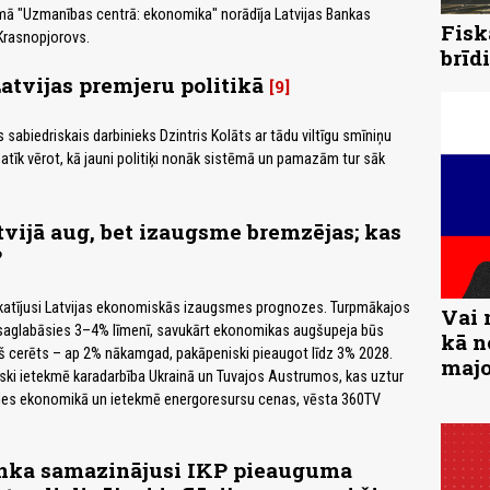
umā "Uzmanības centrā: ekonomika" norādīja Latvijas Bankas
Fisk
Krasnopjorovs.
brīd
atvijas premjeru politikā
9
sabiedriskais darbinieks Dzintris Kolāts ar tādu viltīgu smīniņu
atīk vērot, kā jauni politiķi nonāk sistēmā un pamazām tur sāk
atvijā aug, bet izaugsme bremzējas; kas
?
skatījusi Latvijas ekonomiskās izaugsmes prognozes. Turpmākajos
Vai 
a saglabāsies 3–4% līmenī, savukārt ekonomikas augšupeja būs
kā n
kš cerēts – ap 2% nākamgad, pakāpeniski pieaugot līdz 3% 2028.
majo
ski ietekmē karadarbība Ukrainā un Tuvajos Austrumos, kas uztur
les ekonomikā un ietekmē energoresursu cenas, vēsta 360TV
anka samazinājusi IKP pieauguma