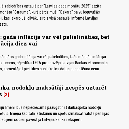
šajā sabiedrības aptaujā par "Latvijas gada monētu 2025" atzīta
 monēta "Straume", kurā pārdzimuši "Oskara" balvu ieguvušās
li, kas iekarojuši cilvēku sirdis visā pasaulē, informē Latvijas
ests.
gada inflācija var vēl palielināties, bet
ācija diez vai
nešos gada inflācija var vēl palielināties, taču mēneša inflācijai
maz ticams, aģentūrai LETA prognozēja Latvijas Bankas ekonomists
s, komentējot piektdien publiskotos datus par patēriņa cenu
nka: nodokļu maksātāji nespēs uzturēt
s
3
siju līmeni, būs nepieciešams paaugstināt darbaspēka nodokļu
ētu šī līmeņa kapitāla iztrūkumu un spētu izmaksāt valsts pensijas
medijiem šodien pavēstīja Latvijas Bankas eksperti.