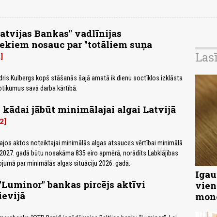
atvijas Bankas" vadlīnijas
ekiem nosauc par "totāliem suņa
Las
2
ris Kulbergs kopš stāšanās šajā amatā ik dienu soctīklos izklāsta
tikumus savā darba kārtībā.
 kādai jābūt minimālajai algai Latvijā
2
ajos aktos noteiktajai minimālās algas atsauces vērtībai minimālā
2027. gadā būtu nosakāma 835 eiro apmērā, norādīts Labklājības
ņojumā par minimālās algas situāciju 2026. gadā.
Igau
"Luminor" bankas pircējs aktīvi
vien
ievijā
mon