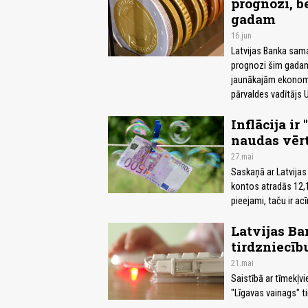
prognozi, be
gadam
16.jun
Latvijas Banka sam
prognozi šim gadam 
jaunākajām ekonomi
pārvaldes vadītājs 
Inflācija i
naudas vēr
27.mai
Saskaņā ar Latvijas
kontos atradās 12,1
pieejami, taču ir ac
Latvijas Ba
tirdzniecīb
21.mai
Saistībā ar tīmekļ
"Līgavas vainags" ti