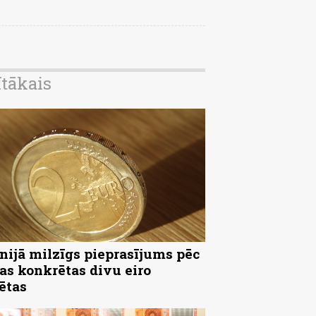
ītākais
nijā milzīgs pieprasījums pēc
as konkrētas divu eiro
ētas