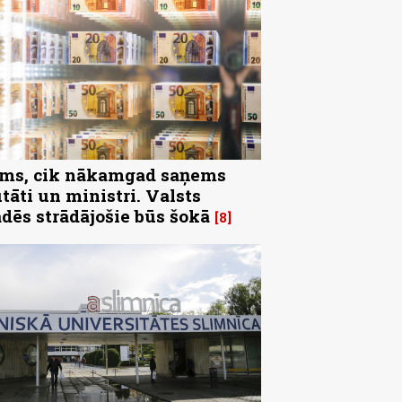
ms, cik nākamgad saņems
tāti un ministri. Valsts
ādēs strādājošie būs šokā
8