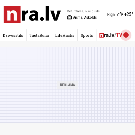
Ceturtdiena, 6.augusts
+25°
Rīgā
redeem
Aisma, Askolds
Dzīvesstils
TautaRunā
LifeHacks
Sports