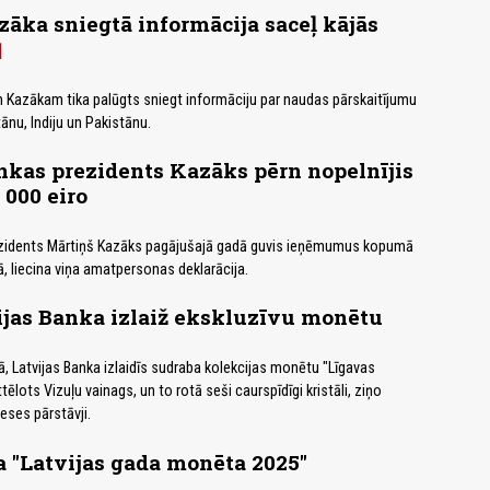
āka sniegtā informācija saceļ kājās
 Kazākam tika palūgts sniegt informāciju par naudas pārskaitījumu
nu, Indiju un Pakistānu.
nkas prezidents Kazāks pērn nopelnījis
 000 eiro
ezidents Mārtiņš Kazāks pagājušajā gadā guvis ieņēmumus kopumā
, liecina viņa amatpersonas deklarācija.
ijas Banka izlaiž ekskluzīvu monētu
ā, Latvijas Banka izlaidīs sudraba kolekcijas monētu "Līgavas
ēlots Vizuļu vainags, un to rotā seši caurspīdīgi kristāli, ziņo
eses pārstāvji.
 "Latvijas gada monēta 2025"