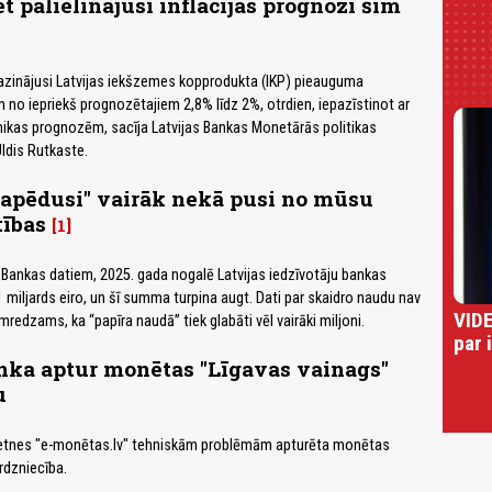
t palielinājusi inflācijas prognozi šim
azinājusi Latvijas iekšzemes kopprodukta (IKP) pieauguma
no iepriekš prognozētajiem 2,8% līdz 2%, otrdien, iepazīstinot ar
kas prognozēm, sacīja Latvijas Bankas Monetārās politikas
Uldis Rutkaste.
r "apēdusi" vairāk nekā pusi no mūsu
tības
1
 Bankas datiem, 2025. gada nogalē Latvijas iedzīvotāju bankas
 miljards eiro, un šī summa turpina augt. Dati par skaidro naudu nav
VIDE
īmredzams, ka “papīra naudā” tiek glabāti vēl vairāki miljoni.
par 
nka aptur monētas "Līgavas vainags"
u
vietnes "e-monētas.lv" tehniskām problēmām apturēta monētas
rdzniecība.