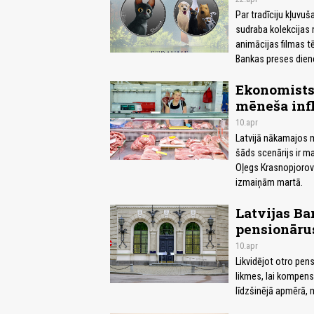
Par tradīciju kļuvu
sudraba kolekcijas
animācijas filmas tē
Bankas preses dien
Ekonomists: 
mēneša infl
10.apr
Latvijā nākamajos mē
šāds scenārijs ir 
Oļegs Krasnopjorov
izmaiņām martā.
Latvijas Ba
pensionāru
10.apr
Likvidējot otro pen
likmes, lai kompens
līdzšinējā apmērā, 