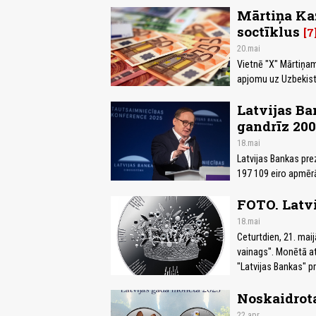
Mārtiņa Kaz
soctīklus
7
20.mai
Vietnē "X" Mārtiņam
apjomu uz Uzbekistā
Latvijas Ba
gandrīz 200
18.mai
Latvijas Bankas pr
197 109 eiro apmērā
FOTO. Latv
18.mai
Ceturtdien, 21. maij
vainags". Monētā att
"Latvijas Bankas" pr
Noskaidrota
22.apr