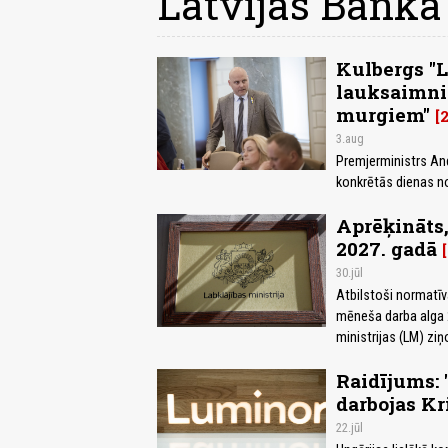
Latvijas Banka
Kulbergs "L
lauksaimni
murgiem"
3.aug
Premjerministrs And
konkrētās dienas no
Aprēķināts,
2027. gadā
30.jūl
Atbilstoši normatīv
mēneša darba alga 
ministrijas (LM) zi
Raidījums: 
darbojas Kr
22.jūl