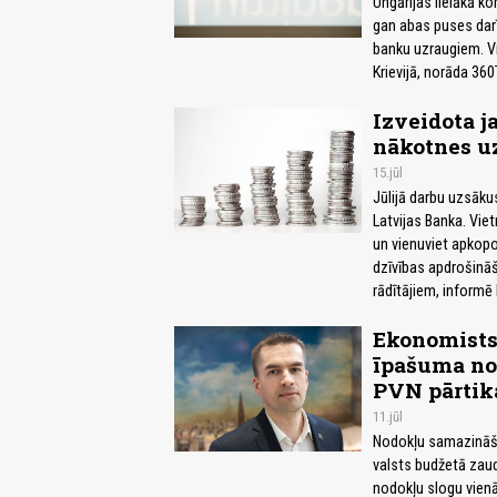
Ungārijas lielākā k
gan abas puses darīj
banku uzraugiem. V
Krievijā, norāda 360
Izveidota j
nākotnes u
15.jūl
Jūlijā darbu uzsāku
Latvijas Banka. Vie
un vienuviet apkopo
dzīvības apdrošinā
rādītājiem, informē
Ekonomists
īpašuma no
PVN pārtik
11.jūl
Nodokļu samazināša
valsts budžetā zau
nodokļu slogu vienā