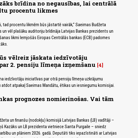
āks brīdina no negausības, lai centrālā
ltu procentu likmes
, tad procentu likmēm būs jāstartē vairāk,” Saeimas Budžeta
 un vēl plašāku auditoriju brīdināja Latvijas Bankas prezidents un
ēšanas likmi lemjošās Eiropas Centrālās bankas (ECB) padomes
zāks.
ūs vēlreiz jāskata iedzīvotāju
 par 2. pensiju līmeņa izņemšanu
4
a iedzīvotāju iniciatīvas par otrā pensiju līmeņa uzkrājumu
 atdot atpakaļ Saeimas Mandātu, ētikas un iesniegumu komisijai.
ankas prognozes nomierinošas. Vai tām
eta un finanšu (nodokļu) komisijā Latvijas Bankas (LB) vadītāji –
ņš Kazāks un LB prezidenta vietniece Santa Purgaile – sniedz
arbību un plāniem 2026. gadā. Deputāti tiks iepazīstināti ar Latvijas