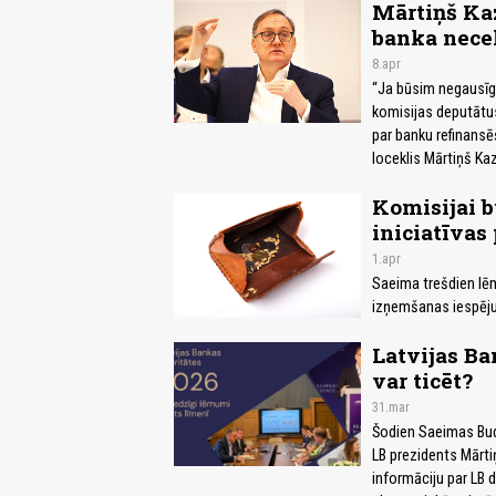
Mārtiņš Kaz
banka nece
8.apr
“Ja būsim negausīgi
komisijas deputātus
par banku refinans
loceklis Mārtiņš Ka
Komisijai b
iniciatīvas
1.apr
Saeima trešdien lēm
izņemšanas iespēju
Latvijas B
var ticēt?
31.mar
Šodien Saeimas Budž
LB prezidents Mārti
informāciju par LB d