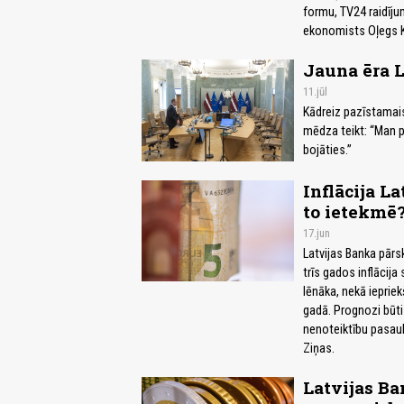
formu, TV24 raidīj
ekonomists Oļegs 
Jauna ēra L
11.jūl
Kādreiz pazīstamais 
mēdza teikt: “Man p
bojāties.”
Inflācija L
to ietekmē
17.jun
Latvijas Banka pār
trīs gados inflācij
lēnāka, nekā ieprie
gadā. Prognozi būti
nenoteiktību pasau
Ziņas.
Latvijas B