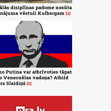
ālās disiplīnas padome nosūta
inājuma vēstuli Kulbergam
2
no Putina var atbrīvoties tāpat
o Venecuēlas vadoņa? Atbild
rs Slaidiņš
5