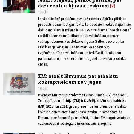
daži centi ir kļuvuši izšķiroši
2
13.jūl
Latvijas lielākā problēma nav dažu centu atšķirība pārtikas
produktu cenās, bet gan fakts, ka daudziem iedzīvotājiem šie
daži centi kļuvuši izšķiroši. Tā TV24 raidījumā "Naudas cena"
norādīja Lauksaimniecības tirgus veicināšanas centra
vadītāja, ekonomikas doktore Ingūna Gulbe, uzsverot, ka
valdības galvenajam uzdevumam vajadzētu būt
uzņēmējdarbības veicināšanai un iedzīvotāju ienākumu
palielināšanai, nevis centieniem regulēt atsevišķu produktu
cenas.
ZM: atcelt lēmumus par atbalstu
kokrūpniekiem nav jēgas
18.apr
Ievērojot Ministru prezidentes Evikas Siliņas (JV) rezolūciju,
Zemkopības ministrija (ZM) ir izvērtējusi Ministru kabineta
(MK) 2023. un 2024. gadā pieņemtos lēmumus par atbalstu
kokrūpniekiem atcelšanas iespējamību un nesaskata šo
lēmumu atcelšanas jēgu un mērķi, liecina ZM sagatavotais un
saskaņošanai iesniegtais informatīvais ziņojums.