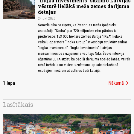
"Ingka Investments" skaidro Latvijas
vēsturē lielākā meža zemes darījuma
detaļas
24.okt 2025
Šonedēļ tika paziņots, ka Zviedrijas meža īpašnieku
asociācija "Sodra" par 720 miljoniem eiro pārdos tai
piederošos 153 000 hektāru zemes Baltijā "IKEA" lielākā
veikalu operatora "Ingka Group" investīciju struktūrvienībai
"Ingka Investments". "Ingka Investments" Latvijas
mežsaimniecības uzņēmuma vadītājs Niks Šauva intervijā
aģentūrai LETA atzīst, ka pēc šī darījuma noslēgšanās, vairāk
nekā trešdaļa no visiem uzņēmuma apsaimniekošanā
esošajiem mežiem atradīsies tieši Latvijā.
chevron_right
1.lapa
Nākamā
Lasītākais