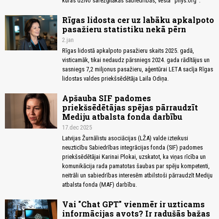
kuras dzīvo sarežģītākās sabiedrībās, vēsta "phys.org".
Rīgas lidosta cer uz labāku apkalpoto
pasažieru statistiku nekā pērn
2.jan
Rīgas lidostā apkalpoto pasažieru skaits 2025. gadā,
visticamāk, tikai nedaudz pārsniegs 2024. gada rādītājus un
sasniegs 7,2 miljonus pasažieru, aģentūrai LETA sacīja Rīgas
lidostas valdes priekšsēdētāja Laila Odiņa.
Apšauba SIF padomes
priekšsēdētājas spējas pārraudzīt
Mediju atbalsta fonda darbību
17.dec 2025
Latvijas Žurnālistu asociācijas (LŽA) valde izteikusi
neuzticību Sabiedrības integrācijas fonda (SIF) padomes
priekšsēdētājai Karinai Plokai, uzskatot, ka viņas rīcība un
komunikācija rada pamatotas šaubas par spēju kompetenti,
neitrāli un sabiedrības interesēm atbilstoši pārraudzīt Mediju
atbalsta fonda (MAF) darbību.
Vai "Chat GPT" vienmēr ir uzticams
informācijas avots? Ir radušās bažas