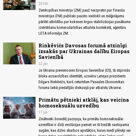
20.feb
Zemkopības ministrija (ZM) pauž neizpratni par Finanšu
ministrijas (FM) publiski pausto viedokli un mēģinājumu
pārlikt atbildību par koksnes tirgus stabilizācijas pasākumu
izvērtēšanu komercdarbības atbalsta kontekstā, aģentūru
LETA informēja ZM.
Rinkēvičs Davosas forumā atzinīgi
izsakās par Ukrainas dalību Eiropas
Savienībā
22.jan
Ja Ukraina pievienosies Eiropas Savienībai (ES), tā stiprinās
bloka aizsardzības identitāti, uzsvēra Latvijas prezidents
Edgars Rinkēvičs, kurš ceturtdien Pasaules Ekonomikas
foruma laikā piedalījās diskusijā par atbalstu Ukrainai.
Primātu pētnieki atklāj, kas veicina
homoseksuālu uzvedību
17.jan
Zinātnieki šonedēļ paziņoja, ka primātu homoseksuālai
uzvedībai ir dziļi evolūcijas pamati un tā biežāk sastopama
sugām, kas dzīvo skarbos apstākļos, kuras medī plēsēji vai