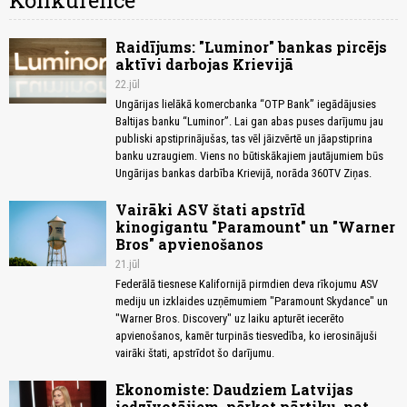
Konkurence
Raidījums: "Luminor" bankas pircējs
aktīvi darbojas Krievijā
22.jūl
Ungārijas lielākā komercbanka “OTP Bank” iegādājusies
Baltijas banku “Luminor”. Lai gan abas puses darījumu jau
publiski apstiprinājušas, tas vēl jāizvērtē un jāapstiprina
banku uzraugiem. Viens no būtiskākajiem jautājumiem būs
Ungārijas bankas darbība Krievijā, norāda 360TV Ziņas.
Vairāki ASV štati apstrīd
kinogigantu "Paramount" un "Warner
Bros" apvienošanos
21.jūl
Federālā tiesnese Kalifornijā pirmdien deva rīkojumu ASV
mediju un izklaides uzņēmumiem "Paramount Skydance" un
"Warner Bros. Discovery" uz laiku apturēt iecerēto
apvienošanos, kamēr turpinās tiesvedība, ko ierosinājuši
vairāki štati, apstrīdot šo darījumu.
Ekonomiste: Daudziem Latvijas
iedzīvotājiem, pērkot pārtiku, pat