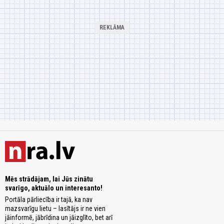
Mēs strādājam, lai Jūs zinātu
svarīgo, aktuālo un interesanto!
Portāla pārliecība ir tajā, ka nav
mazsvarīgu lietu – lasītājs ir ne vien
jāinformē, jābrīdina un jāizglīto, bet arī