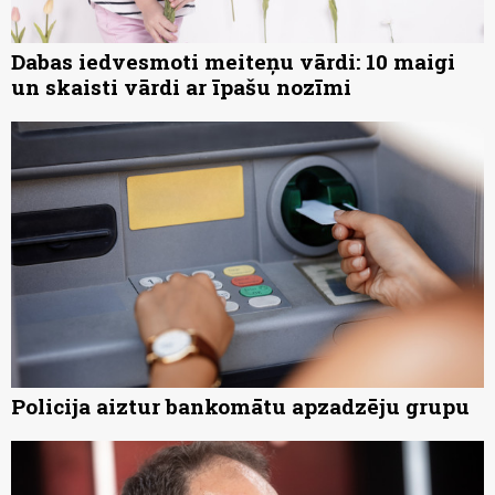
Dabas iedvesmoti meiteņu vārdi: 10 maigi
un skaisti vārdi ar īpašu nozīmi
Policija aiztur bankomātu apzadzēju grupu