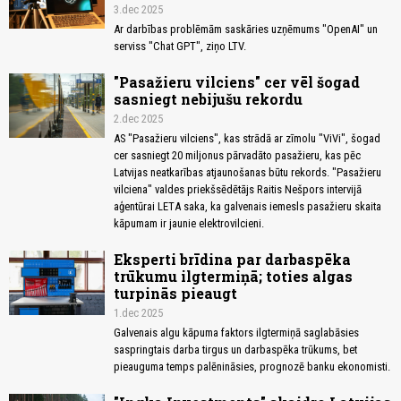
3.dec 2025
Ar darbības problēmām saskāries uzņēmums "OpenAI" un
serviss "Chat GPT", ziņo LTV.
"Pasažieru vilciens" cer vēl šogad
sasniegt nebijušu rekordu
2.dec 2025
AS "Pasažieru vilciens", kas strādā ar zīmolu "ViVi", šogad
cer sasniegt 20 miljonus pārvadāto pasažieru, kas pēc
Latvijas neatkarības atjaunošanas būtu rekords. "Pasažieru
vilciena" valdes priekšsēdētājs Raitis Nešpors intervijā
aģentūrai LETA saka, ka galvenais iemesls pasažieru skaita
kāpumam ir jaunie elektrovilcieni.
Eksperti brīdina par darbaspēka
trūkumu ilgtermiņā; toties algas
turpinās pieaugt
1.dec 2025
Galvenais algu kāpuma faktors ilgtermiņā saglabāsies
saspringtais darba tirgus un darbaspēka trūkums, bet
pieauguma temps palēnināsies, prognozē banku ekonomisti.