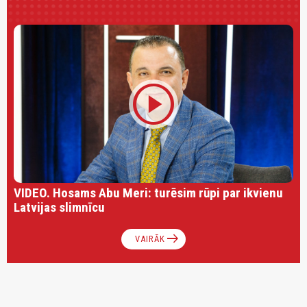
play_circle
VIDEO. Hosams Abu Meri: turēsim rūpi par ikvienu
Latvijas slimnīcu
arrow_right_alt
VAIRĀK