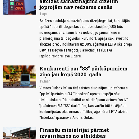
akcīzes samazinājums dīzelim
joprojām nav redzams cenās
1.apr
Akcīzes nodokļa samazinājums dīzeļdegvielai, kas stājās
spēkā 1. aprīlī, degvielas uzpildes stacijās (DUS) būs
novērojams ar zināmu laika nobīdi, jo jaunā likme ir
piemērojama tai degvielai, kuru no 1. aprīļa sāk izvest no
akcīzes preču noliktavām uz DUS, aģentūrai LETA skaidroja
Latvijas Degvielas tirgotāju asociācijas (LDTA)
izpilddirektore Ieva Ligere.
Konkurenti par "SS" pārkāpumiem
ziņo jau kopš 2020. gada
19.mar
Vietnes "Inbox.lv" un tiešsaistes sludinājumu platformas
"pp.lv" īpašnieks SIA "Inbokss" apsver iespēju sākt
civiltiesisku strīdu saistībā ar sludinājumu vietnes "ss.lv"
īpašnieces SIA "SS" darbībām, kas varētu būt kavējušas
konkurējošas platformas attīstību, aģentūrai LETA atzina
"Inbokss" īpašnieks Andris Griķis.
Finanšu ministrijai pārmet
izvairīšanos no atbildības