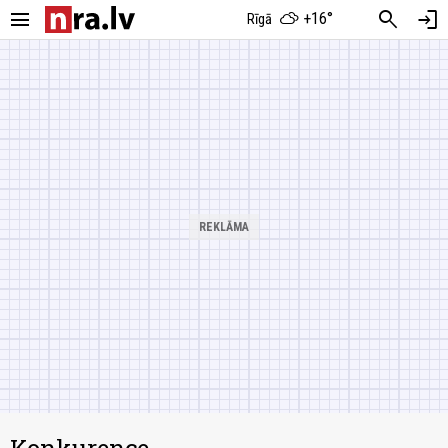
menu
search
login
+16°
Rīgā