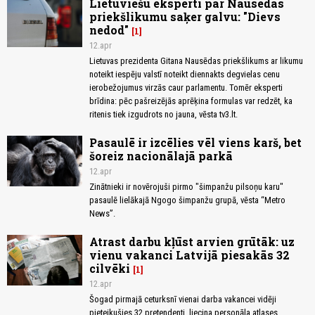
Lietuviešu eksperti par Nausēdas
priekšlikumu saķer galvu: "Dievs
nedod"
1
12.apr
Lietuvas prezidenta Gitana Nausēdas priekšlikums ar likumu
noteikt iespēju valstī noteikt diennakts degvielas cenu
ierobežojumus virzās caur parlamentu. Tomēr eksperti
brīdina: pēc pašreizējās aprēķina formulas var redzēt, ka
ritenis tiek izgudrots no jauna, vēsta tv3.lt.
Pasaulē ir izcēlies vēl viens karš, bet
šoreiz nacionālajā parkā
12.apr
Zinātnieki ir novērojuši pirmo "šimpanžu pilsoņu karu"
pasaulē lielākajā Ngogo šimpanžu grupā, vēsta “Metro
News”.
Atrast darbu kļūst arvien grūtāk: uz
vienu vakanci Latvijā piesakās 32
cilvēki
1
12.apr
Šogad pirmajā ceturksnī vienai darba vakancei vidēji
pieteikušies 32 pretendenti, liecina personāla atlases