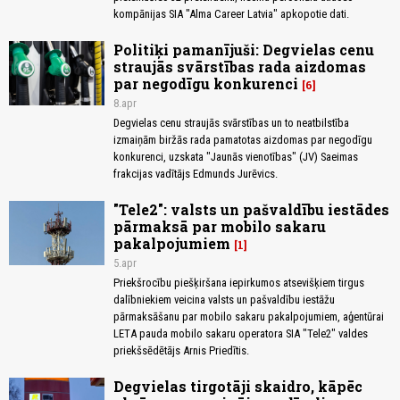
kompānijas SIA "Alma Career Latvia" apkopotie dati.
Politiķi pamanījuši: Degvielas cenu
straujās svārstības rada aizdomas
par negodīgu konkurenci
6
8.apr
Degvielas cenu straujās svārstības un to neatbilstība
izmaiņām biržās rada pamatotas aizdomas par negodīgu
konkurenci, uzskata "Jaunās vienotības" (JV) Saeimas
frakcijas vadītājs Edmunds Jurēvics.
"Tele2": valsts un pašvaldību iestādes
pārmaksā par mobilo sakaru
pakalpojumiem
1
5.apr
Priekšrocību piešķiršana iepirkumos atsevišķiem tirgus
dalībniekiem veicina valsts un pašvaldību iestāžu
pārmaksāšanu par mobilo sakaru pakalpojumiem, aģentūrai
LETA pauda mobilo sakaru operatora SIA "Tele2" valdes
priekšsēdētājs Arnis Priedītis.
Degvielas tirgotāji skaidro, kāpēc