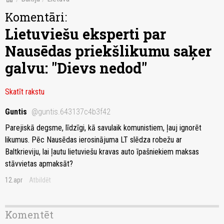
Komentāri:
Lietuviešu eksperti par
Nausēdas priekšlikumu saķer
galvu: "Dievs nedod"
Skatīt rakstu
Guntis
@guntis.643137c4b3f42
Parejiskā degsme, līdzīgi, kā savulaik komunistiem, ļauj ignorēt
likumus. Pēc Nausēdas ierosinājuma LT slēdza robežu ar
Baltkrieviju, lai ļautu lietuviešu kravas auto īpašniekiem maksas
stāvvietas apmaksāt?
12.apr
Atbildēt
Komentēt