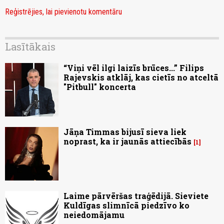
Reģistrējies, lai pievienotu komentāru
Lasītākais
“Viņi vēl ilgi laizīs brūces...” Filips
Rajevskis atklāj, kas cietīs no atceltā
"Pitbull" koncerta
Jāņa Timmas bijusī sieva liek
noprast, ka ir jaunās attiecībās
1
Laime pārvēršas traģēdijā. Sieviete
Kuldīgas slimnīcā piedzīvo ko
neiedomājamu